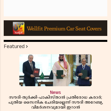
Featured
News
സൗദി-തുർക്കി-പാകിസ്താൻ പ്രതിരോധ കരാർ;
പുതിയ സൈനിക ചേരിയല്ലെന്ന് സൗദി അറേബ്യ,
വിമർശനവുമായി ഇറാൻ