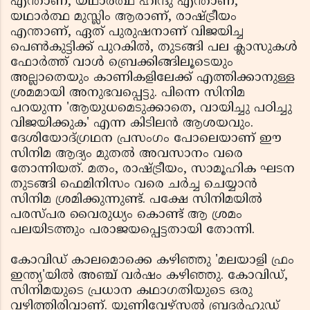
എന്താണ്, യഥാർത്ഥ ഹിന്ദു എന്താണ്,
യഥാർത്ഥ മുസ്ലിം ആരാണ്, രാഷ്ട്രീയം
എന്താണ്, ഏത് പുരുഷനാണ് വിജയിച്ച
പെൺകുട്ടിക്ക് പുറകിൽ, തുടങ്ങി പല ക്ലാസുകൾ
ഫോർത്ത് വാൾ ബ്രെക്കിങ്ങിലൂടെയും
അല്ലാതെയും കാണികളിലേക്ക് എത്തിക്കാനുള്ള
ശ്രമമായി അനുഭവപ്പെട്ടു. പിന്നെ സിനിമ
പറയുന്ന 'ആയുധമെടുക്കാതെ, വായിച്ചു പഠിച്ചു
വിജയിക്കുക' എന്ന കിടിലൻ ആശയവും.
ദേശിയോദ്ഗ്രഥന പ്രസംഗം പോലെയാണ് ഈ
സിനിമ ആദ്യം മുതൽ അവസാനം വരെ
തോന്നിയത്. മതം, രാഷ്ട്രീയം, സാമൂഹിക ഘടന
തുടങ്ങി ഫെമിനിസം വരെ ചർച്ച ചെയ്യാൻ
സിനിമ ശ്രമിക്കുന്നുണ്ട്. പക്ഷേ സിനിമയിൽ
പരസ്പര വൈരുധ്യം കൊണ്ട് ആ ശ്രമം
പലയിടത്തും പരാജയപ്പെട്ടതായി തോന്നി.
കോവിഡ് കാലമൊക്കെ കഴിഞ്ഞു 'മലയാളി ഫ്രം
ഇന്ത്യ'യിൽ അഞ്ച് വർഷം കഴിഞ്ഞു. കോവിഡ്,
സിനിമയുടെ പ്രധാന കഥാഗതിയുടെ ഒരു
വഴിത്തിരിവാണ്. യൂണിവേഴ്സൽ ബ്രദർഹുഡ്