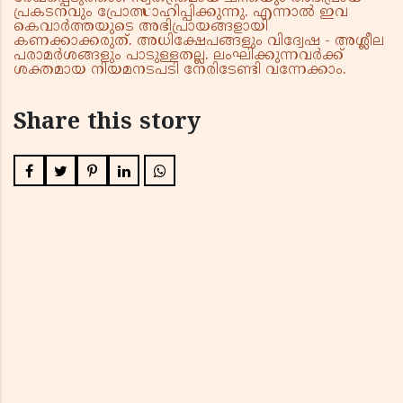
പ്രകടനവും പ്രോത്സാഹിപ്പിക്കുന്നു. എന്നാൽ ഇവ
കെവാർത്തയുടെ അഭിപ്രായങ്ങളായി
കണക്കാക്കരുത്. അധിക്ഷേപങ്ങളും വിദ്വേഷ - അശ്ലീല
പരാമർശങ്ങളും പാടുള്ളതല്ല. ലംഘിക്കുന്നവർക്ക്
ശക്തമായ നിയമനടപടി നേരിടേണ്ടി വന്നേക്കാം.
Share this story