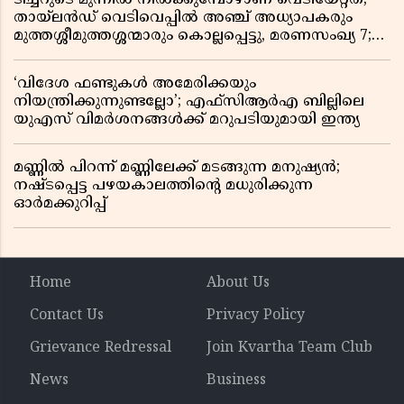
തായ്‌ലൻഡ് വെടിവെപ്പിൽ അഞ്ച് അധ്യാപകരും
മുത്തശ്ശീമുത്തശ്ശന്മാരും കൊല്ലപ്പെട്ടു, മരണസംഖ്യ 7;
ഞെട്ടിക്കുന്ന വെളിപ്പെടുത്തലുകൾ
‘വിദേശ ഫണ്ടുകൾ അമേരിക്കയും
നിയന്ത്രിക്കുന്നുണ്ടല്ലോ’; എഫ്സിആർഎ ബില്ലിലെ
യുഎസ് വിമർശനങ്ങൾക്ക് മറുപടിയുമായി ഇന്ത്യ
മണ്ണിൽ പിറന്ന് മണ്ണിലേക്ക് മടങ്ങുന്ന മനുഷ്യൻ;
നഷ്ടപ്പെട്ട പഴയകാലത്തിൻ്റെ മധുരിക്കുന്ന
ഓർമക്കുറിപ്പ്
Home
About Us
Contact Us
Privacy Policy
Grievance Redressal
Join Kvartha Team Club
News
Business