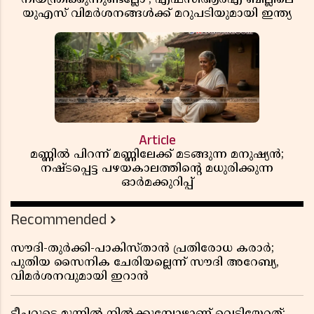
യുഎസ് വിമർശനങ്ങൾക്ക് മറുപടിയുമായി ഇന്ത്യ
Article
മണ്ണിൽ പിറന്ന് മണ്ണിലേക്ക് മടങ്ങുന്ന മനുഷ്യൻ;
നഷ്ടപ്പെട്ട പഴയകാലത്തിൻ്റെ മധുരിക്കുന്ന
ഓർമക്കുറിപ്പ്
Recommended
സൗദി-തുർക്കി-പാകിസ്താൻ പ്രതിരോധ കരാർ;
പുതിയ സൈനിക ചേരിയല്ലെന്ന് സൗദി അറേബ്യ,
വിമർശനവുമായി ഇറാൻ
ടീച്ചറുടെ മുന്നിൽ നിൽക്കുമ്പോഴാണ് വെടിയേറ്റത്;