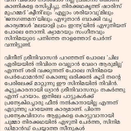
വന്ന വിദേശ താരങ്ങൾ നല്ല പ്രകടനം കൊണ്ട്
കാണികളേ രസിപ്പിച്ചു. തിരക്കഥകൃത്ത് ഷാരിസ്
മുഹമ്മദ്‌ 'ക്വീനി'ലും 'എല്ലാം ശരിയാവു'മിലും
'ജനഗണമന'യിലും എഴുതാൻ ബാക്കി വച്ച
കാര്യങ്ങൾ 'മലയാളി ഫ്രം ഇന്ത്യ'യിൽ എഴുതിയത്
പോലെ തോന്നി. ക്യാമറയും സംഗീതവും
സിനിമയുടെ പതിഞ്ഞ താളത്തോട് ചേർന്ന്
വന്നിട്ടുണ്ട്.
വിനീത് ശ്രീനിവാസൻ പറഞ്ഞത് പോലെ 'ചില
ഏരിയയിൽ നിവിനെ വെല്ലാൻ വേറെ ആരുമില്ല'
എന്നത് ശരി വക്കുന്നത് പോലെ സിനിമയെ
പെർഫോമൻസ് കൊണ്ടു ഒരിക്കൽ കൂടി തന്റെ
പേരിലേക്ക് മാറ്റുന്നു ഈ സിനിമയിൽ നിവിൻ.
കൂട്ടുകാരനായി ധ്യാൻ ശ്രീനിവാസനും തകർത്തു
എന്ന് പറയാം. ഇതിലേ പാട്ടുകൾക്ക്
പ്രത്യേകിച്ചൊരു ഫീൽ നൽകാനായില്ല എന്നത്
എടുത്തു പറയേണ്ട കാര്യമാണ്. പിന്നെ
പ്രത്യേകവിഭാഗം ആളുകളെ കൊട്ടുവാനായി
ചുമ്മാ തിരക്കഥയിൽ എഴുതി ചേർത്ത, സിനിമ
ഡിമാൻഡ് ചെയ്യാത്ത സീനുകൾ