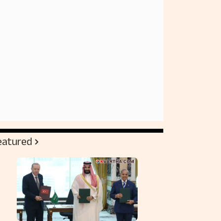
eatured