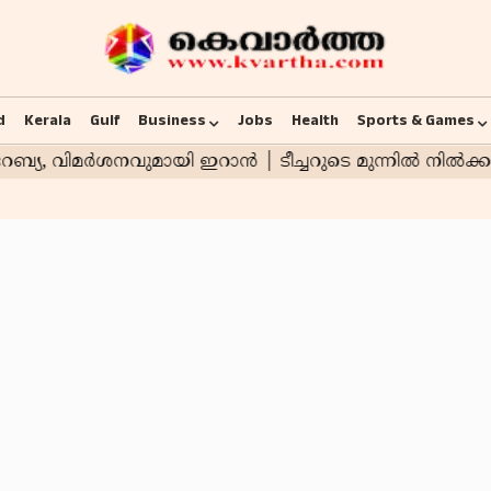
d
Kerala
Gulf
Business
Jobs
Health
Sports & Games