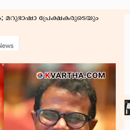
ം; മറുഭാഷാ പ്രേക്ഷകരുടെയും