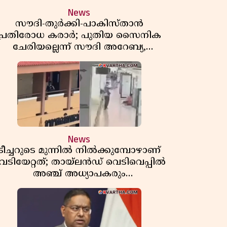
News
സൗദി-തുർക്കി-പാകിസ്താൻ
പ്രതിരോധ കരാർ; പുതിയ സൈനിക
ചേരിയല്ലെന്ന് സൗദി അറേബ്യ,
വിമർശനവുമായി ഇറാൻ
News
ടീച്ചറുടെ മുന്നിൽ നിൽക്കുമ്പോഴാണ്
െടിയേറ്റത്; തായ്‌ലൻഡ് വെടിവെപ്പിൽ
അഞ്ച് അധ്യാപകരും
മുത്തശ്ശീമുത്തശ്ശന്മാരും കൊല്ലപ്പെട്ടു,
മരണസംഖ്യ 7; ഞെട്ടിക്കുന്ന
വെളിപ്പെടുത്തലുകൾ