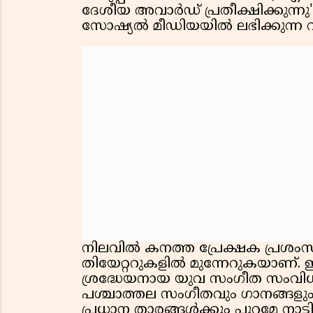
ദേശീയ അവാർഡ് പ്രതീക്ഷിക്കുന്നു'
സോഷ്യൽ മീഡിയയിൽ ലഭിക്കുന്ന
നിലവിൽ കനത്ത പ്രേക്ഷക പ്രശംസയ
തിയേറ്ററുകളിൽ മുന്നേറുകയാണ്. 
ശ്രദ്ധേയനായ യുവ സംഗീത സംവിധാ
പശ്ചാത്തല സംഗീതവും ഗാനങ്ങളും ഒര
പ്രധാന താരങ്ങൾക്കും പുറമേ നാട്