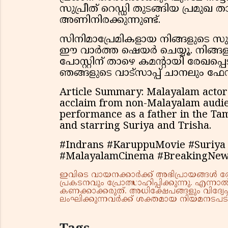
സുപ്രീത് റെഡ്ഡി തുടങ്ങിയ പ്രമുഖ
അണിനിരക്കുന്നുണ്ട്.
സിനിമാപ്രേമികളായ നിങ്ങളുടെ സുഹൃ
ഈ വാർത്ത ഷെയർ ചെയ്യൂ. നിങ്ങള
പോസ്റ്റിന് താഴെ കമൻ്റായി രേഖ
ഞങ്ങളുടെ വാട്സാപ്പ് ചാനലും ഫ
Article Summary: Malayalam actor
acclaim from non-Malayalam audienc
performance as a father in the Tam
and starring Suriya and Trisha.
#Indrans #KaruppuMovie #Suriya 
#MalayalamCinema #BreakingNew
ഇവിടെ വായനക്കാർക്ക് അഭിപ്രായങ്ങൾ രേഖപ
പ്രകടനവും പ്രോത്സാഹിപ്പിക്കുന്നു. എന
കണക്കാക്കരുത്. അധിക്ഷേപങ്ങളും വിദ്വേഷ
ലംഘിക്കുന്നവർക്ക് ശക്തമായ നിയമനടപടി 