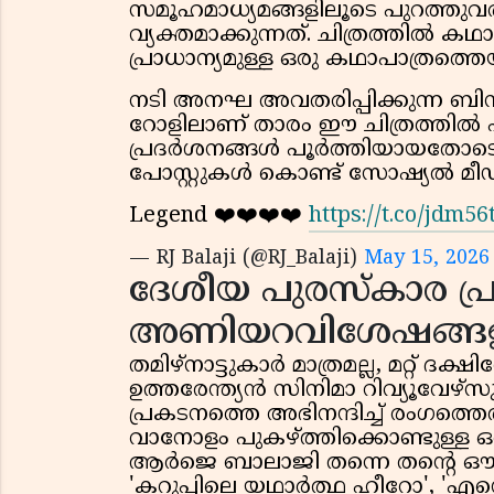
സമൂഹമാധ്യമങ്ങളിലൂടെ പുറത്തുവ
വ്യക്തമാക്കുന്നത്. ചിത്രത്തിൽ 
പ്രാധാന്യമുള്ള ഒരു കഥാപാത്രത്തെ
നടി അനഘ അവതരിപ്പിക്കുന്ന ബിനു 
റോളിലാണ് താരം ഈ ചിത്രത്തിൽ പ
പ്രദർശനങ്ങൾ പൂർത്തിയായതോടെ ഇ
പോസ്റ്റുകൾ കൊണ്ട് സോഷ്യൽ മ
Legend ❤️❤️❤️❤️
https://t.co/jdm5
— RJ Balaji (@RJ_Balaji)
May 15, 2026
ദേശീയ പുരസ്കാര പ്
അണിയറവിശേഷങ്ങള
തമിഴ്നാട്ടുകാർ മാത്രമല്ല, മറ്റ് ദ
ഉത്തരേന്ത്യൻ സിനിമാ റിവ്യൂവേഴ്
പ്രകടനത്തെ അഭിനന്ദിച്ച് രംഗത്തെത
വാനോളം പുകഴ്ത്തിക്കൊണ്ടുള്ള ഒര
ആർജെ ബാലാജി തന്നെ തൻ്റെ ഔദ്യോ
'കറുപ്പിലെ യഥാർത്ഥ ഹീറോ', 'എന