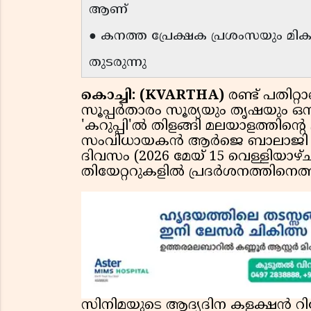
ആണ്
● കനത്ത പ്രേക്ഷക പ്രശംസയും മികച
തുടരുന്നു
കൊച്ചി: (KVARTHA)
രണ്ട് പതിറ്
സൂപ്പർതാരം സൂര്യയും തൃഷയും ഒന്നി
'കറുപ്പി'ൽ തിളങ്ങി മലയാളത്തിൻ്റെ
സംവിധായകൻ ആർജെ ബാലാജി സം
ദിവസം (2026 മേയ് 15 വെള്ളിയാഴ
തിയേറ്ററുകളിൽ പ്രദർശനത്തിനെത്
സിനിമയുടെ ആദ്യദിന കളക്ഷൻ റിപ്പ