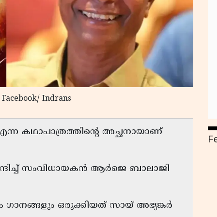
, Facebook/ Indrans
ന്ന കഥാപാത്രത്തിൻ്റെ അച്ഛനായാണ്
F
ിനന്ദിച്ച് സംവിധായകൻ ആർജെ ബാലാജി
ം ഗാനങ്ങളും ഒരുക്കിയത് സായ് അഭ്യങ്കർ