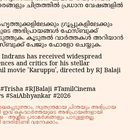
 താരങ്ങളും ചിത്രത്തിൽ പ്രധാന വേഷങ്ങളിൽ
ത്തുക്കളിലേക്കും ഗ്രൂപ്പുകളിലേക്കും
ുടെ അഭിപ്രായങ്ങൾ ഫേസ്ബുക്ക്
പ്പെടുത്തുക. കൂടുതൽ വാർത്തകൾ അറിയാൻ
േസ്ബുക്ക് പേജും ഫോളോ ചെയ്യുക.
 Indrans has received widespread
es and critics for his stellar
il movie 'Karuppu', directed by RJ Balaji
#Trisha #RJBalaji #TamilCinema
s #SaiAbhyankar #2026
്പെടുത്താം. സ്വതന്ത്രമായ ചിന്തയും അഭിപ്രായ
്നാൽ ഇവ കെവാർത്തയുടെ അഭിപ്രായങ്ങളായി
 - അശ്ലീല പരാമർശങ്ങളും പാടുള്ളതല്ല.
നേരിടേണ്ടി വന്നേക്കാം.