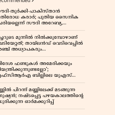
ecommended
ൗദി-തുർക്കി-പാകിസ്താൻ
്രതിരോധ കരാർ; പുതിയ സൈനിക
േരിയല്ലെന്ന് സൗദി അറേബ്യ,
ിമർശനവുമായി ഇറാൻ
ീച്ചറുടെ മുന്നിൽ നിൽക്കുമ്പോഴാണ്
െടിയേറ്റത്; തായ്‌ലൻഡ് വെടിവെപ്പിൽ
ഞ്ച് അധ്യാപകരും
ത്തശ്ശീമുത്തശ്ശന്മാരും കൊല്ലപ്പെട്ടു,
രണസംഖ്യ 7; ഞെട്ടിക്കുന്ന
വിദേശ ഫണ്ടുകൾ അമേരിക്കയും
െളിപ്പെടുത്തലുകൾ
യന്ത്രിക്കുന്നുണ്ടല്ലോ’;
ഫ്സിആർഎ ബില്ലിലെ യുഎസ്
ിമർശനങ്ങൾക്ക് മറുപടിയുമായി ഇന്ത്യ
്ണിൽ പിറന്ന് മണ്ണിലേക്ക് മടങ്ങുന്ന
നുഷ്യൻ; നഷ്ടപ്പെട്ട പഴയകാലത്തിൻ്റെ
ുരിക്കുന്ന ഓർമക്കുറിപ്പ്