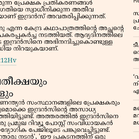
R
രുന്ന പ്രേക്ഷക പ്രതികരണങ്ങൾ
കഥാഗതിയെ സ്വാധീനിക്കുന്ന അതീവ
സ
യാണ് ഇന്ദ്രൻസ് അവതരിപ്പിക്കുന്നത്.
പ
ച
എന്ന കേന്ദ്ര കഥാപാത്രത്തിൻ്റെ അച്ഛൻ്റെ
വ
കരപ്പകർച്ച നടത്തിയത്. ആദ്യദിനത്തിലെ
ന്ദ്രൻസിനെ അഭിനന്ദിച്ചുകൊണ്ടുള്ള
ട
ീഡിയ നിറയുകയാണ്.
വ
അ
6t12Hv
മു
മ
‘
രതീക്ഷയും
വ
നി
എ
ും
വ
ക്ഷിണേന്ത്യൻ സംസ്ഥാനങ്ങളിലെ പ്രേക്ഷകരും
മണ
സുമൊക്കെ ഇന്ദ്രൻസിൻ്റെ അസാധ്യ
മ
്തിയിട്ടുണ്ട്. അത്തരത്തിൽ ഇന്ദ്രൻസിനെ
മധ
ു പ്രമുഖ റിവ്യൂ പോസ്റ്റ് സംവിധായകൻ
ഗിക പേജിലൂടെ പങ്കുവെച്ചിട്ടുണ്ട്.
്തൊരു നടൻ', 'ഈ പ്രകടനത്തിന് ഒരു