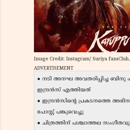
Image Credit: Instagram/ Suriya FansClub
ADVERTISEMENT
● നടി അനഘ അവതരിപ്പിച്ച ബിനു എ
ഇന്ദ്രൻസ് എത്തിയത്
● ഇന്ദ്രൻസിൻ്റെ പ്രകടനത്തെ അഭ
പോസ്റ്റ് പങ്കുവെച്ചു
● ചിത്രത്തിന് പശ്ചാത്തല സംഗീതവു