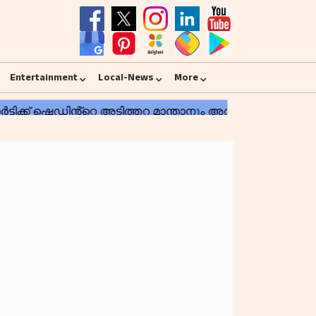
Entertainment
Local-News
More