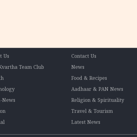
t Us
Contact Us
 Kvartha Team Club
News
th
Food & Recipes
nology
Aadhaar & PAN News
l-News
Religion & Spirituality
ion
Travel & Tourism
al
Latest News