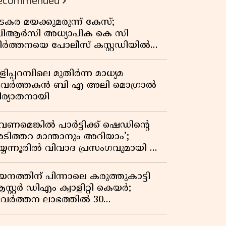
ecommended
കുതിപ്പ് രേഖപ്പെടുത്തി ആദ്യ പാദ
റിപ്പോർട്ട് പുറത്ത്
ടകര മയക്കുമരുന്ന് കേസ്;
ിആർസി അധ്യാപിക കെ സി
ീർത്തനയെ പോലീസ് കസ്റ്റഡിയിൽ
ട്ടു
ിപ്പറമ്പിലെ മുതിർന്ന മാധ്യമ
്രവർത്തകൻ ബി എ അലി മൊഗ്രാൽ
ിര്യാതനായി
വേണമെങ്കിൽ പാർട്ടിക്ക് ഷെഡിൻ്റെ
ടിത്തറ മാന്താനും അറിയാം’;
യ്യന്നൂരിൽ വിവാദ പ്രസംഗവുമായി കെ
െ രാഗേഷ്
യനത്തിന് പിന്നാലെ കരുത്തുകാട്ടി
സ്റ്റർ ഡിഎം ക്വാളിറ്റി കെയർ;
്രവർത്തന ലാഭത്തിൽ 30
തമാനത്തിൻ്റെ വളർച്ച,
രുമാനത്തിലും ലാഭത്തിലും വൻ