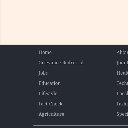
Home
Abou
Grievance Redressal
Join
Jobs
Heal
Education
Tech
Lifestyle
Loca
Fact-Check
Fash
Agriculture
Speci