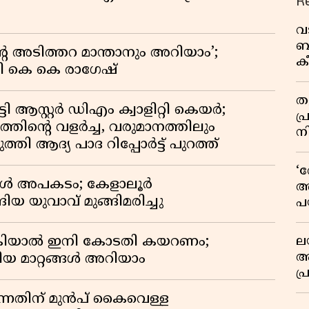
R
വ
ബ
റെ അടിത്തറ മാന്താനും അറിയാം’;
ക
യി കെ കെ രാഗേഷ്
വി
തള
ി ആസ്റ്റർ ഡിഎം ക്വാളിറ്റി കെയർ;
പ
തിൻ്റെ വളർച്ച, വരുമാനത്തിലും
ന
്തി ആദ്യ പാദ റിപ്പോർട്ട് പുറത്ത്
‘
്പോൾ അപകടം; കേളാലൂർ
അ
ിയ യുവാവ് മുങ്ങിമരിച്ചു
പ
ക
ല
കിയാൽ ഇനി കോടതി കയറണം;
ആ
ിയ മാറ്റങ്ങൾ അറിയാം
പ
ശ
്നതിന് മുൻപ് കൈവെള്ള
വ