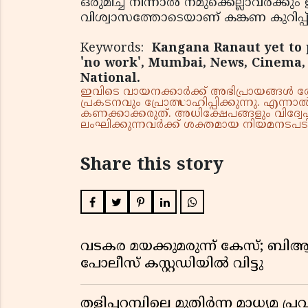
ഒരുമിച്ച് നിന്നാല്‍ നമുക്കെല്ലാവര്‍
വിശ്വാസത്തോടെയാണ് കങ്കണ കുറിപ്പ് 
Keywords:
Kangana Ranaut yet to p
'no work', Mumbai, News, Cinema, 
National.
ഇവിടെ വായനക്കാർക്ക് അഭിപ്രായങ്ങൾ രേഖപ
പ്രകടനവും പ്രോത്സാഹിപ്പിക്കുന്നു. എന
കണക്കാക്കരുത്. അധിക്ഷേപങ്ങളും വിദ്വേഷ
ലംഘിക്കുന്നവർക്ക് ശക്തമായ നിയമനടപടി 
Share this story
വടകര മയക്കുമരുന്ന് കേസ്; ബ
പോലീസ് കസ്റ്റഡിയിൽ വിട്ടു
തളിപ്പറമ്പിലെ മുതിർന്ന മാധ്യ