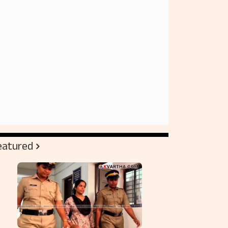
eatured