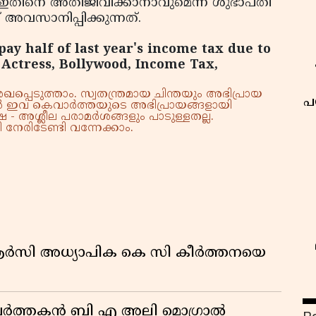
ക്കും ഇതിനെ അതിജീവിക്കാനാവുമെന്ന ശുഭാപ്തി
അവസാനിപ്പിക്കുന്നത്.
ay half of last year's income tax due to
Actress, Bollywood, Income Tax,
്പെടുത്താം. സ്വതന്ത്രമായ ചിന്തയും അഭിപ്രായ
പ
്നാൽ ഇവ കെവാർത്തയുടെ അഭിപ്രായങ്ങളായി
 - അശ്ലീല പരാമർശങ്ങളും പാടുള്ളതല്ല.
നേരിടേണ്ടി വന്നേക്കാം.
ിആർസി അധ്യാപിക കെ സി കീർത്തനയെ
മ പ്രവർത്തകൻ ബി എ അലി മൊഗ്രാൽ