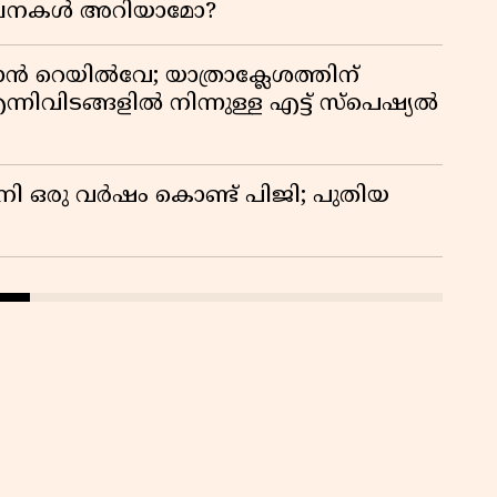
സൂചനകൾ അറിയാമോ?
കു
റി
ാൻ റെയിൽവേ; യാത്രാക്ലേശത്തിന്
്നിവിടങ്ങളിൽ നിന്നുള്ള എട്ട് സ്പെഷ്യൽ
നി ഒരു വർഷം കൊണ്ട് പിജി; പുതിയ