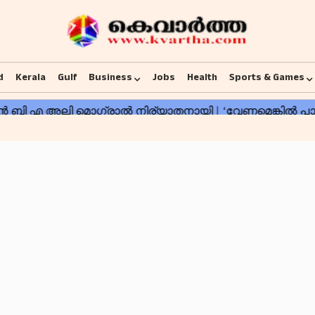
d
Kerala
Gulf
Business
Jobs
Health
Sports & Games