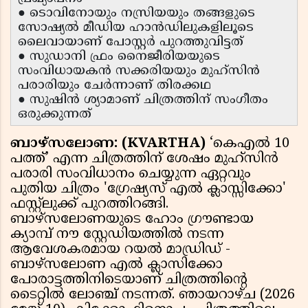
● ടൊവിനോയും നസ്രിയയും തങ്ങളുടെ
സോഷ്യൽ മീഡിയ ഹാൻഡിലുകളിലൂടെ
ലൈവായാണ് പോസ്റ്റർ പുറത്തുവിട്ടത്
● സുഡാനി ഫ്രം നൈജീരിയയുടെ
സംവിധായകൻ സക്കരിയയും മുഹ്‌സിൻ
പരാരിയും ചേർന്നാണ് തിരക്കഥ
● സുഷിൻ ശ്യാമാണ് ചിത്രത്തിന് സംഗീതം
ഒരുക്കുന്നത്
ബാഴ്സലോണ: (KVARTHA)
‘കെഎൽ 10
പത്ത്’ എന്ന ചിത്രത്തിന് ശേഷം മുഹ്‌സിൻ
പരാരി സംവിധാനം ചെയ്യുന്ന ഏറ്റവും
പുതിയ ചിത്രം 'ഗ്രേഷ്യസ് എൽ ക്ലാസ്സിക്കോ'
ഫസ്റ്റ്ലുക്ക് പുറത്തിറങ്ങി.
ബാഴ്സലോണയുടെ ഹോം ഗ്രൗണ്ടായ
ക്യാമ്പ് നൗ സ്റ്റേഡിയത്തിൽ നടന്ന
ആവേശകരമായ റയൽ മാഡ്രിഡ് -
ബാഴ്സലോണ എൽ ക്ലാസിക്കോ
പോരാട്ടത്തിനിടെയാണ് ചിത്രത്തിൻ്റെ
ടൈറ്റിൽ ലോഞ്ച് നടന്നത്. ഞായറാഴ്ച (2026