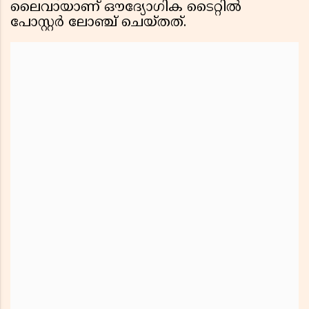
ലൈവായാണ് ഔദ്യോഗിക ടൈറ്റിൽ
പോസ്റ്റർ ലോഞ്ച് ചെയ്തത്.