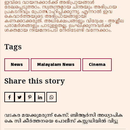
ഇവിടെ വായനക്കാർക്ക് അഭിപ്രായങ്ങൾ
രേഖപ്പെടുത്താം. സ്വതന്ത്രമായ ചിന്തയും അഭിപ്രായ
പ്രകടനവും പ്രോത്സാഹിപ്പിക്കുന്നു. എന്നാൽ ഇവ
കെവാർത്തയുടെ അഭിപ്രായങ്ങളായി
കണക്കാക്കരുത്. അധിക്ഷേപങ്ങളും വിദ്വേഷ - അശ്ലീല
പരാമർശങ്ങളും പാടുള്ളതല്ല. ലംഘിക്കുന്നവർക്ക്
ശക്തമായ നിയമനടപടി നേരിടേണ്ടി വന്നേക്കാം.
Tags
News
Malayalam News
Cinema
Share this story
വടകര മയക്കുമരുന്ന് കേസ്; ബിആർസി അധ്യാപിക
കെ സി കീർത്തനയെ പോലീസ് കസ്റ്റഡിയിൽ വിട്ടു