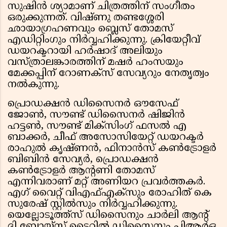
സുഷിൻ ശ്യാമാണ് ചിത്രത്തിന് സംഗീതം
ഒരുക്കുന്നത്. വിഷ്ണു തണ്ടശ്ശേരി
ഛായാഗ്രഹണവും ബ്ലെസ് തോമസ്
എഡിറ്റിംഗും നിർവ്വഹിക്കുന്നു. ക്രിയേറ്റീവ്
ഡയറക്ടറായി ഹർഷാദ് അലിയും
വസ്ത്രാലങ്കാരത്തിന് മഷർ ഹംസയും
മേക്കപ്പിന് റോണക്സ് സേവ്യറും നേതൃത്വം
നൽകുന്നു.
പ്രൊഡക്ഷൻ ഡിസൈനർ ഔസേഫ്
ജോൺ, സൗണ്ട് ഡിസൈനർ ഷിജിൻ
ഹട്ടൺ, സൗണ്ട് മിക്സിംഗ് ഫസൽ എ
ബാക്കർ, ചീഫ് അസോസിയേറ്റ് ഡയറക്ടർ
രാഹുൽ കൃഷ്ണൻ, ഫിനാൻസ് കൺട്രോളർ
ബിബിൻ സേവ്യർ, പ്രൊഡക്ഷൻ
കൺട്രോളർ ആൻ്റണി തോമസ്
എന്നിവരാണ് മറ്റ് അണിയറ പ്രവർത്തകർ.
എഗ് വൈറ്റ് വിഎഫ്എക്സും രോഹിത് കെ
സുരേഷ് സ്റ്റിൽസും നിർവ്വഹിക്കുന്നു.
യെല്ലോടൂത്ത്സ് ഡിസൈനും ചാർലി ആൻ്റ്
ദി ബോയ്‌സ് ടൈറ്റിൽ ഡിസൈനും പിആർഒ