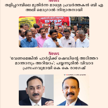
News
തളിപ്പറമ്പിലെ മുതിർന്ന മാധ്യമ പ്രവർത്തകൻ ബി എ
അലി മൊഗ്രാൽ നിര്യാതനായി
News
‘വേണമെങ്കിൽ പാർട്ടിക്ക് ഷെഡിൻ്റെ അടിത്തറ
മാന്താനും അറിയാം’; പയ്യന്നൂരിൽ വിവാദ
പ്രസംഗവുമായി കെ കെ രാഗേഷ്