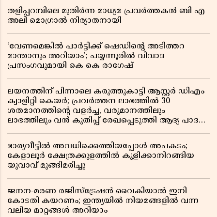
തളിപ്പറമ്പിലെ മുതിർന്ന മാധ്യമ പ്രവർത്തകൻ ബി എ
അലി മൊഗ്രാൽ നിര്യാതനായി
‘വേണമെങ്കിൽ പാർട്ടിക്ക് ഷെഡിൻ്റെ അടിത്തറ
മാന്താനും അറിയാം’; പയ്യന്നൂരിൽ വിവാദ
പ്രസംഗവുമായി കെ കെ രാഗേഷ്
ലയനത്തിന് പിന്നാലെ കരുത്തുകാട്ടി ആസ്റ്റർ ഡിഎം
ക്വാളിറ്റി കെയർ; പ്രവർത്തന ലാഭത്തിൽ 30
ശതമാനത്തിൻ്റെ വളർച്ച, വരുമാനത്തിലും
ലാഭത്തിലും വൻ കുതിപ്പ് രേഖപ്പെടുത്തി ആദ്യ പാദ
റിപ്പോർട്ട് പുറത്ത്
ഭാര്യവീട്ടിൽ അവധിക്കെത്തിയപ്പോൾ അപകടം;
കേളാലൂർ ക്ഷേത്രക്കുളത്തിൽ കുളിക്കാനിറങ്ങിയ
യുവാവ് മുങ്ങിമരിച്ചു
ജനന-മരണ രജിസ്ട്രേഷൻ വൈകിയാൽ ഇനി
കോടതി കയറണം; ഇന്ത്യയിൽ നിയമങ്ങളിൽ വന്ന
വലിയ മാറ്റങ്ങൾ അറിയാം