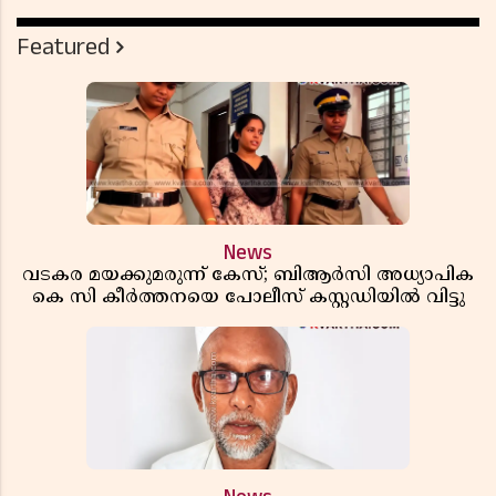
Featured
News
വടകര മയക്കുമരുന്ന് കേസ്; ബിആർസി അധ്യാപിക
കെ സി കീർത്തനയെ പോലീസ് കസ്റ്റഡിയിൽ വിട്ടു