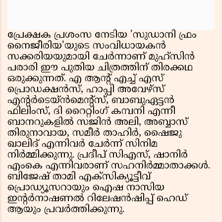
പ്രേക്ഷക പ്രശംസ നേടിയ 'സുഡാനി ഫ്രം
നൈജീരിയ'യുടെ സംവിധായകൻ
സക്കരിയയുമായി ചേർന്നാണ് മുഹ്‌സിൻ
പരാരി ഈ പുതിയ ചിത്രത്തിന് തിരക്കഥ
ഒരുക്കുന്നത്. എ ആൻ്റ് എച്ച് എസ്
പ്രൊഡക്ഷൻസ്, ഹാപ്പി അവേഴ്സ്
എൻ്റർടെയ്ൻമെൻ്റ്സ്, ബാബുഏട്ടൻ
ഫിലിംസ്, ദി റൈറ്റിംഗ് കമ്പനി എന്നീ
ബാനറുകളിൽ സജിൻ അലി, അബ്ബാസ്
തിരുനാവായ, സമീർ താഹിർ, ഷൈജു
ഖാലിദ് എന്നിവർ ചേർന്ന് സിനിമ
നിർമ്മിക്കുന്നു. പ്രദീപ് സിഎസ്, ഷാനിർ
എംകെ എന്നിവരാണ് സഹനിർമ്മാതാക്കൾ.
ബിജേഷ് താമി എക്സിക്യൂട്ടീവ്
പ്രൊഡ്യൂസറായും ഐഷ നാസിയ
ഇൻ്റർനാഷണൽ റിലേഷൻഷിപ്പ് ഹെഡ്
ആയും പ്രവർത്തിക്കുന്നു.