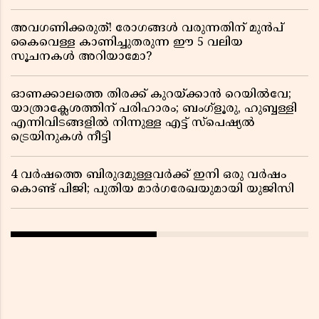
അവഗണിക്കരുത്! രോഗങ്ങൾ വരുന്നതിന് മുൻപ്
കൈവെള്ള കാണിച്ചുതരുന്ന ഈ 5 വലിയ
സൂചനകൾ അറിയാമോ?
ഓണക്കാലത്തെ തിരക്ക് കുറയ്ക്കാൻ റെയിൽവേ;
യാത്രാക്ലേശത്തിന് പരിഹാരം; ബംഗ്ളൂരു, ഹുബ്ബള്ളി
എന്നിവിടങ്ങളിൽ നിന്നുള്ള എട്ട് സ്പെഷ്യൽ
ട്രെയിനുകൾ നീട്ടി
4 വർഷത്തെ ബിരുദമുള്ളവർക്ക് ഇനി ഒരു വർഷം
കൊണ്ട് പിജി; പുതിയ മാർഗരേഖയുമായി യുജിസി