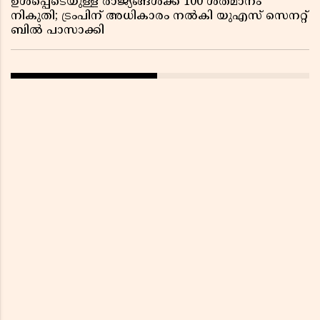
ഉൾപ്പെടെയുള്ള രാജ്യങ്ങൾക്ക് 100 ശതമാനം
നികുതി; ട്രംപിന് അധികാരം നൽകി യുഎസ് സെനറ്റ്
ബിൽ പാസാക്കി