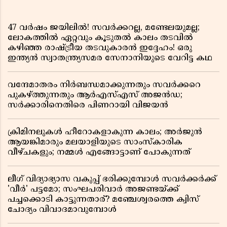
47 വർഷം ജയിലിൽ! സവർക്കറല്ല, മണ്ടേലയുമല്ല;
ലോകത്തിൽ ഏറ്റവും കൂടുതൽ കാലം തടവിൽ
കഴിഞ്ഞ രാഷ്ട്രീയ തടവുകാരൻ ഇദ്ദേഹം! ഒരു
ഇന്ത്യൻ സ്വാതന്ത്ര്യസമര സേനാനിയുടെ വേറിട്ട കഥ
വന്ദേമാതരം നിർബന്ധമാക്കുന്നതും സവർക്കറെ
പുകഴ്ത്തുന്നതും ആർഎസ്എസ് അജൻഡ;
സർക്കാരിനെതിരെ പിണറായി വിജയൻ
ക്രിമിനലുകൾ ഹീറോകളാകുന്ന കാലം; അർജുൻ
ആയങ്കിമാരും മലയാളിയുടെ സാംസ്കാരിക
വീഴ്ചകളും; നമ്മൾ എങ്ങോട്ടാണ് പോകുന്നത്
ലീഗ് വിദ്യാഭ്യാസ വകുപ്പ് ഭരിക്കുമ്പോൾ സവർക്കർക്ക്
'വീർ' പട്ടമോ; സംഘപരിവാർ അജണ്ടയ്ക്ക്
പച്ചക്കൊടി കാട്ടുന്നതാര്? മഞ്ചേശ്വരത്തെ ക്വിസ്
ചോദ്യം വിവാദമാവുമ്പോൾ