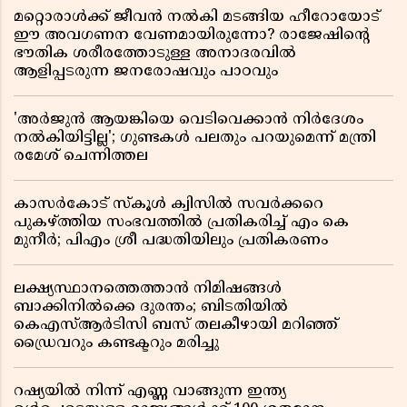
മറ്റൊരാൾക്ക് ജീവൻ നൽകി മടങ്ങിയ ഹീറോയോട്
ഈ അവഗണന വേണമായിരുന്നോ? രാജേഷിൻ്റെ
ഭൗതിക ശരീരത്തോടുള്ള അനാദരവിൽ
ആളിപ്പടരുന്ന ജനരോഷവും പാഠവും
'അർജുൻ ആയങ്കിയെ വെടിവെക്കാൻ നിർദേശം
നൽകിയിട്ടില്ല'; ഗുണ്ടകൾ പലതും പറയുമെന്ന് മന്ത്രി
രമേശ് ചെന്നിത്തല
കാസർകോട് സ്കൂൾ ക്വിസിൽ സവർക്കറെ
പുകഴ്ത്തിയ സംഭവത്തിൽ പ്രതികരിച്ച് എം കെ
മുനീർ; പിഎം ശ്രീ പദ്ധതിയിലും പ്രതികരണം
ലക്ഷ്യസ്ഥാനത്തെത്താൻ നിമിഷങ്ങൾ
ബാക്കിനിൽക്കെ ദുരന്തം; ബിടതിയിൽ
കെഎസ്ആർടിസി ബസ് തലകീഴായി മറിഞ്ഞ്
ഡ്രൈവറും കണ്ടക്ടറും മരിച്ചു
റഷ്യയിൽ നിന്ന് എണ്ണ വാങ്ങുന്ന ഇന്ത്യ