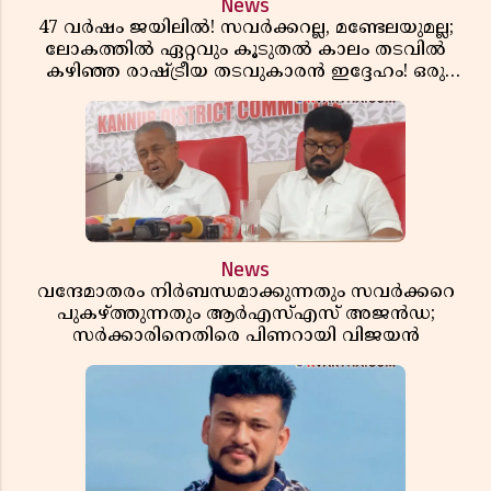
News
47 വർഷം ജയിലിൽ! സവർക്കറല്ല, മണ്ടേലയുമല്ല;
ലോകത്തിൽ ഏറ്റവും കൂടുതൽ കാലം തടവിൽ
കഴിഞ്ഞ രാഷ്ട്രീയ തടവുകാരൻ ഇദ്ദേഹം! ഒരു
ഇന്ത്യൻ സ്വാതന്ത്ര്യസമര സേനാനിയുടെ വേറിട്ട കഥ
News
വന്ദേമാതരം നിർബന്ധമാക്കുന്നതും സവർക്കറെ
പുകഴ്ത്തുന്നതും ആർഎസ്എസ് അജൻഡ;
സർക്കാരിനെതിരെ പിണറായി വിജയൻ