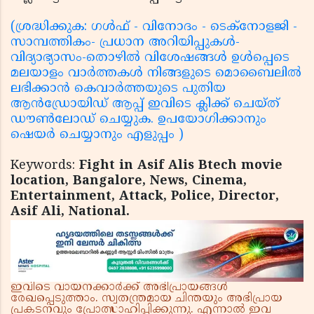
(ശ്രദ്ധിക്കുക: ഗൾഫ് - വിനോദം - ടെക്നോളജി -
സാമ്പത്തികം- പ്രധാന അറിയിപ്പുകൾ-
വിദ്യാഭ്യാസം-തൊഴിൽ വിശേഷങ്ങൾ ഉൾപ്പെടെ
മലയാളം വാർത്തകൾ നിങ്ങളുടെ മൊബൈലിൽ
ലഭിക്കാൻ കെവാർത്തയുടെ പുതിയ
ആൻഡ്രോയിഡ് ആപ്പ് ഇവിടെ ക്ലിക്ക് ചെയ്ത്
ഡൗൺലോഡ് ചെയ്യുക. ഉപയോഗിക്കാനും
ഷെയർ ചെയ്യാനും എളുപ്പം )
Keywords:
Fight in Asif Alis Btech movie
location, Bangalore, News, Cinema,
Entertainment, Attack, Police, Director,
Asif Ali, National.
ഇവിടെ വായനക്കാർക്ക് അഭിപ്രായങ്ങൾ
രേഖപ്പെടുത്താം. സ്വതന്ത്രമായ ചിന്തയും അഭിപ്രായ
പ്രകടനവും പ്രോത്സാഹിപ്പിക്കുന്നു. എന്നാൽ ഇവ