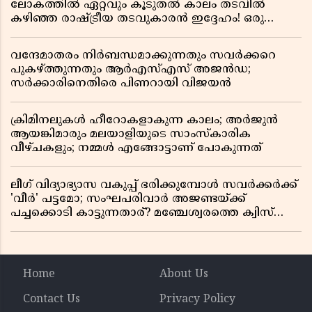
ലോകത്തിൽ ഏറ്റവും കൂടുതൽ കാലം തടവിൽ
കഴിഞ്ഞ രാഷ്ട്രീയ തടവുകാരൻ ഇദ്ദേഹം! ഒരു
ഇന്ത്യൻ സ്വാതന്ത്ര്യസമര സേനാനിയുടെ വേറിട്ട കഥ
വന്ദേമാതരം നിർബന്ധമാക്കുന്നതും സവർക്കറെ
പുകഴ്ത്തുന്നതും ആർഎസ്എസ് അജൻഡ;
സർക്കാരിനെതിരെ പിണറായി വിജയൻ
ക്രിമിനലുകൾ ഹീറോകളാകുന്ന കാലം; അർജുൻ
ആയങ്കിമാരും മലയാളിയുടെ സാംസ്കാരിക
വീഴ്ചകളും; നമ്മൾ എങ്ങോട്ടാണ് പോകുന്നത്
ലീഗ് വിദ്യാഭ്യാസ വകുപ്പ് ഭരിക്കുമ്പോൾ സവർക്കർക്ക്
'വീർ' പട്ടമോ; സംഘപരിവാർ അജണ്ടയ്ക്ക്
പച്ചക്കൊടി കാട്ടുന്നതാര്? മഞ്ചേശ്വരത്തെ ക്വിസ്
ചോദ്യം വിവാദമാവുമ്പോൾ
Home
About Us
Contact Us
Privacy Policy