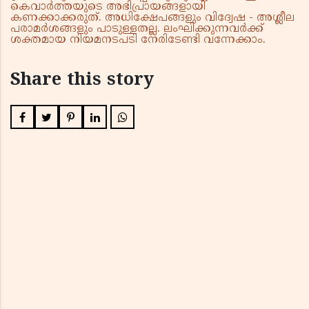
കെവാർത്തയുടെ അഭിപ്രായങ്ങളായി
കണക്കാക്കരുത്. അധിക്ഷേപങ്ങളും വിദ്വേഷ - അശ്ലീല
പരാമർശങ്ങളും പാടുള്ളതല്ല. ലംഘിക്കുന്നവർക്ക്
ശക്തമായ നിയമനടപടി നേരിടേണ്ടി വന്നേക്കാം.
Share this story