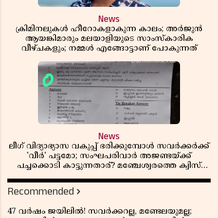
News
ക്രിമിനലുകൾ ഹീറോകളാകുന്ന കാലം; അർജുൻ
ആയങ്കിമാരും മലയാളിയുടെ സാംസ്കാരിക
വീഴ്ചകളും; നമ്മൾ എങ്ങോട്ടാണ് പോകുന്നത്
News
ലീഗ് വിദ്യാഭ്യാസ വകുപ്പ് ഭരിക്കുമ്പോൾ സവർക്കർക്ക്
'വീർ' പട്ടമോ; സംഘപരിവാർ അജണ്ടയ്ക്ക്
പച്ചക്കൊടി കാട്ടുന്നതാര്? മഞ്ചേശ്വരത്തെ ക്വിസ്
ചോദ്യം വിവാദമാവുമ്പോൾ
Recommended
47 വർഷം ജയിലിൽ! സവർക്കറല്ല, മണ്ടേലയുമല്ല;