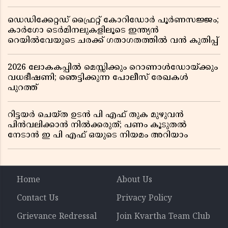
ഡെഡിക്കേറ്റഡ് ഫ്രൈറ്റ് കോറിഡോർ പൂർണസജ്ജം;
കാർഗോ ടെർമിനലുകളിലൂടെ ഇന്ത്യൻ
റെയിൽവേയുടെ ചരക്ക് ഗതാഗതത്തിൽ വൻ കുതിപ്പ്
2026 ലോകകപ്പിൽ മെസ്സിക്കും റൊണാൾഡോയ്ക്കും
വധഭീഷണി; ഞെട്ടിക്കുന്ന പോലീസ് രേഖകൾ
പുറത്ത്
റിട്ടയർ ചെയ്ത ഉടൻ പി എഫ് തുക മുഴുവൻ
പിൻവലിക്കാൻ നിൽക്കരുത്; പണം കൂടുതൽ
നേടാൻ ഇ പി എഫ് ഒയുടെ നിയമം അറിയാം
Home
About Us
Contact Us
Privacy Policy
Grievance Redressal
Join Kvartha Team Club