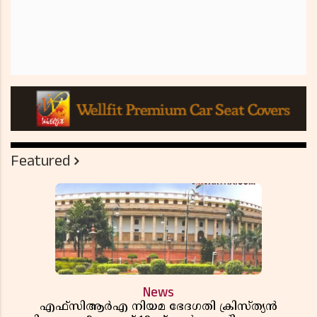
Featured
News
എഫ്സിആർഎ നിയമ ഭേദഗതി ക്രിസ്ത്യൻ