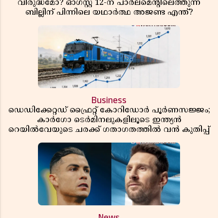
വിരുദ്ധമോ? ഓഗസ്റ്റ് 12-ന് പാർലമെന്റിലെത്തുന്ന
ബില്ലിന് പിന്നിലെ യഥാർത്ഥ അജണ്ട എന്ത്?
Business
ഡെഡിക്കേറ്റഡ് ഫ്രൈറ്റ് കോറിഡോർ പൂർണസജ്ജം;
കാർഗോ ടെർമിനലുകളിലൂടെ ഇന്ത്യൻ
റെയിൽവേയുടെ ചരക്ക് ഗതാഗതത്തിൽ വൻ കുതിപ്പ്
News