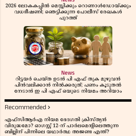
2026 ലോകകപ്പിൽ മെസ്സിക്കും റൊണാൾഡോയ്ക്കും
വധഭീഷണി; ഞെട്ടിക്കുന്ന പോലീസ് രേഖകൾ
പുറത്ത്
News
റിട്ടയർ ചെയ്ത ഉടൻ പി എഫ് തുക മുഴുവൻ
പിൻവലിക്കാൻ നിൽക്കരുത്; പണം കൂടുതൽ
നേടാൻ ഇ പി എഫ് ഒയുടെ നിയമം അറിയാം
Recommended
എഫ്സിആർഎ നിയമ ഭേദഗതി ക്രിസ്ത്യൻ
വിരുദ്ധമോ? ഓഗസ്റ്റ് 12-ന് പാർലമെന്റിലെത്തുന്ന
ബില്ലിന് പിന്നിലെ യഥാർത്ഥ അജണ്ട എന്ത്?