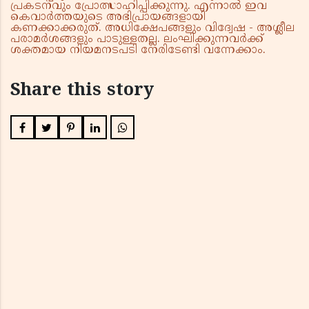
പ്രകടനവും പ്രോത്സാഹിപ്പിക്കുന്നു. എന്നാൽ ഇവ
കെവാർത്തയുടെ അഭിപ്രായങ്ങളായി
കണക്കാക്കരുത്. അധിക്ഷേപങ്ങളും വിദ്വേഷ - അശ്ലീല
പരാമർശങ്ങളും പാടുള്ളതല്ല. ലംഘിക്കുന്നവർക്ക്
ശക്തമായ നിയമനടപടി നേരിടേണ്ടി വന്നേക്കാം.
Share this story