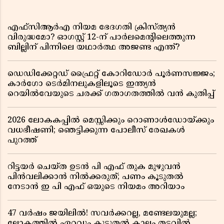
എഫ്സിആർഎ നിയമ ഭേദഗതി ക്രിസ്ത്യൻ
വിരുദ്ധമോ? ഓഗസ്റ്റ് 12-ന് പാർലമെന്റിലെത്തുന്ന
ബില്ലിന് പിന്നിലെ യഥാർത്ഥ അജണ്ട എന്ത്?
ഡെഡിക്കേറ്റഡ് ഫ്രൈറ്റ് കോറിഡോർ പൂർണസജ്ജം;
കാർഗോ ടെർമിനലുകളിലൂടെ ഇന്ത്യൻ
റെയിൽവേയുടെ ചരക്ക് ഗതാഗതത്തിൽ വൻ കുതിപ്പ്
2026 ലോകകപ്പിൽ മെസ്സിക്കും റൊണാൾഡോയ്ക്കും
വധഭീഷണി; ഞെട്ടിക്കുന്ന പോലീസ് രേഖകൾ
പുറത്ത്
റിട്ടയർ ചെയ്ത ഉടൻ പി എഫ് തുക മുഴുവൻ
പിൻവലിക്കാൻ നിൽക്കരുത്; പണം കൂടുതൽ
നേടാൻ ഇ പി എഫ് ഒയുടെ നിയമം അറിയാം
47 വർഷം ജയിലിൽ! സവർക്കറല്ല, മണ്ടേലയുമല്ല;
ലോകത്തിൽ ഏറ്റവും കൂടുതൽ കാലം തടവിൽ