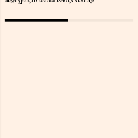
ആളിപ്പടരുന്ന ജനരോഷവും പാഠവും