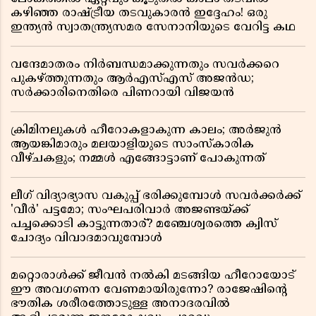
കഴിഞ്ഞ രാഷ്ട്രീയ തടവുകാരൻ ഇദ്ദേഹം! ഒരു
ഇന്ത്യൻ സ്വാതന്ത്ര്യസമര സേനാനിയുടെ വേറിട്ട കഥ
വന്ദേമാതരം നിർബന്ധമാക്കുന്നതും സവർക്കറെ
പുകഴ്ത്തുന്നതും ആർഎസ്എസ് അജൻഡ;
സർക്കാരിനെതിരെ പിണറായി വിജയൻ
ക്രിമിനലുകൾ ഹീറോകളാകുന്ന കാലം; അർജുൻ
ആയങ്കിമാരും മലയാളിയുടെ സാംസ്കാരിക
വീഴ്ചകളും; നമ്മൾ എങ്ങോട്ടാണ് പോകുന്നത്
ലീഗ് വിദ്യാഭ്യാസ വകുപ്പ് ഭരിക്കുമ്പോൾ സവർക്കർക്ക്
'വീർ' പട്ടമോ; സംഘപരിവാർ അജണ്ടയ്ക്ക്
പച്ചക്കൊടി കാട്ടുന്നതാര്? മഞ്ചേശ്വരത്തെ ക്വിസ്
ചോദ്യം വിവാദമാവുമ്പോൾ
മറ്റൊരാൾക്ക് ജീവൻ നൽകി മടങ്ങിയ ഹീറോയോട്
ഈ അവഗണന വേണമായിരുന്നോ? രാജേഷിൻ്റെ
ഭൗതിക ശരീരത്തോടുള്ള അനാദരവിൽ