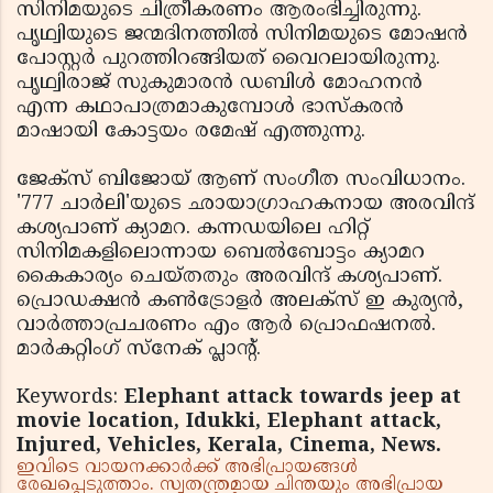
സിനിമയുടെ ചിത്രീകരണം ആരംഭിച്ചിരുന്നു.
പൃഥ്വിയുടെ ജന്മദിനത്തില്‍ സിനിമയുടെ മോഷന്‍
പോസ്റ്റര്‍ പുറത്തിറങ്ങിയത് വൈറലായിരുന്നു.
പൃഥ്വിരാജ് സുകുമാരന്‍ ഡബിള്‍ മോഹനന്‍
എന്ന കഥാപാത്രമാകുമ്പോള്‍ ഭാസ്‌കരന്‍
മാഷായി കോട്ടയം രമേഷ് എത്തുന്നു.
ജേക്സ് ബിജോയ് ആണ് സംഗീത സംവിധാനം.
'777 ചാര്‍ലി'യുടെ ഛായാഗ്രാഹകനായ അരവിന്ദ്
കശ്യപാണ് ക്യാമറ. കന്നഡയിലെ ഹിറ്റ്
സിനിമകളിലൊന്നായ ബെല്‍ബോട്ടം ക്യാമറ
കൈകാര്യം ചെയ്തതും അരവിന്ദ് കശ്യപാണ്.
പ്രൊഡക്ഷന്‍ കണ്‍ട്രോളര്‍ അലക്‌സ് ഇ കുര്യന്‍,
വാര്‍ത്താപ്രചരണം എം ആര്‍ പ്രൊഫഷനല്‍.
മാര്‍കറ്റിംഗ് സ്നേക് പ്ലാന്റ്.
Keywords:
Elephant attack towards jeep at
movie location, Idukki, Elephant attack,
Injured, Vehicles, Kerala, Cinema, News.
ഇവിടെ വായനക്കാർക്ക് അഭിപ്രായങ്ങൾ
രേഖപ്പെടുത്താം. സ്വതന്ത്രമായ ചിന്തയും അഭിപ്രായ