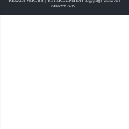
KERALA VARTHA | ENTERTAINMENT ചുറ്റുവട്ടം മലയാളം
വാര്‍ത്തകൾ |