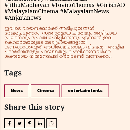
#JithuMadhavan #TovinoThomas #GirishAD
#MalayalamCinema #MalayalamNews
#Anjananews
ഇവിടെ വായനക്കാർക്ക് അഭിപ്രായങ്ങൾ
രേഖപ്പെടുത്താം. സ്വതന്ത്രമായ ചിന്തയും അഭിപ്രായ
പ്രകടനവും പ്രോത്സാഹിപ്പിക്കുന്നു. എന്നാൽ ഇവ
കെവാർത്തയുടെ അഭിപ്രായങ്ങളായി
കണക്കാക്കരുത്. അധിക്ഷേപങ്ങളും വിദ്വേഷ - അശ്ലീല
പരാമർശങ്ങളും പാടുള്ളതല്ല. ലംഘിക്കുന്നവർക്ക്
ശക്തമായ നിയമനടപടി നേരിടേണ്ടി വന്നേക്കാം.
Tags
News
Cinema
entertaimtents
Share this story