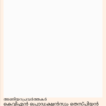
അണിയറപ്രവർത്തകർ
കെവിഎൻ പ്രൊഡക്ഷൻസും തെസ്പിയൻ