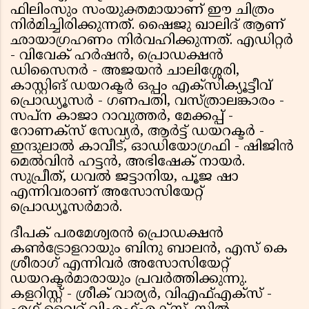
ഫിലിംസും സംയുക്തമായാണ് ഈ ചിത്രം
നിർമിച്ചിരിക്കുന്നത്. ഷൈജു ഖാലിദ് ആണ്
ഛായാഗ്രഹണം നിർവഹിക്കുന്നത്. എഡിറ്റർ
- വിവേക് ഹർഷൻ, പ്രൊഡക്ഷൻ
ഡിസൈനർ - അജയൻ ചാലിശ്ശേരി,
കാസ്റ്റിങ് ഡയറക്ടർ ഒപ്പം എക്സിക്യൂട്ടീവ്
പ്രൊഡ്യൂസർ - ഗണപതി, വസ്ത്രാലങ്കാരം -
സപ്ന കാജാ റാവുത്തർ, മേക്കപ്പ് -
റോണക്സ് സേവ്യർ, ആർട്ട് ഡയറക്ടർ -
ഇന്ദുലാൽ കാവീട്, ഓഡിയോഗ്രഫി - ഷിജിൻ
മെൽവിൻ ഹട്ടൻ, അഭിഷേക് നായർ.
സുപ്രീത്, ധവൽ ജട്ടാനിയ, പൂജ ഷാ
എന്നിവരാണ് അസോസിയേറ്റ്
പ്രൊഡ്യൂസർമാർ.
ദീപക് പരമേശ്വരൻ പ്രൊഡക്ഷൻ
കൺട്രോളറായും ബിനു ബാലൻ, എസ് കെ
ശ്രീരാഗ് എന്നിവർ അസോസിയേറ്റ്
ഡയറക്ടർമാരായും പ്രവർത്തിക്കുന്നു.
കളറിസ്റ്റ് - ശ്രീക് വാര്യർ, വിഎഫ്എക്സ് -