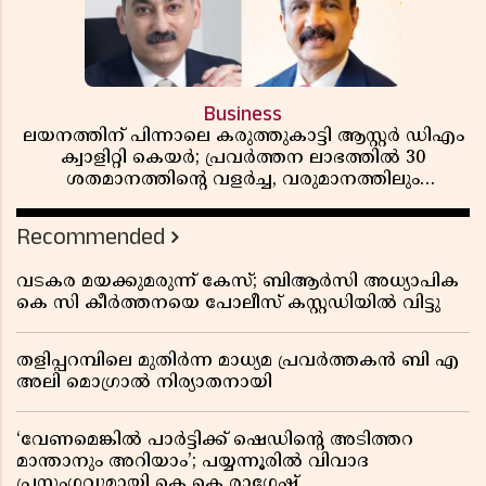
Business
ലയനത്തിന് പിന്നാലെ കരുത്തുകാട്ടി ആസ്റ്റർ ഡിഎം
ക്വാളിറ്റി കെയർ; പ്രവർത്തന ലാഭത്തിൽ 30
ശതമാനത്തിൻ്റെ വളർച്ച, വരുമാനത്തിലും
ലാഭത്തിലും വൻ കുതിപ്പ് രേഖപ്പെടുത്തി ആദ്യ പാദ
റിപ്പോർട്ട് പുറത്ത്
Recommended
വടകര മയക്കുമരുന്ന് കേസ്; ബിആർസി അധ്യാപിക
കെ സി കീർത്തനയെ പോലീസ് കസ്റ്റഡിയിൽ വിട്ടു
തളിപ്പറമ്പിലെ മുതിർന്ന മാധ്യമ പ്രവർത്തകൻ ബി എ
അലി മൊഗ്രാൽ നിര്യാതനായി
‘വേണമെങ്കിൽ പാർട്ടിക്ക് ഷെഡിൻ്റെ അടിത്തറ
മാന്താനും അറിയാം’; പയ്യന്നൂരിൽ വിവാദ
പ്രസംഗവുമായി കെ കെ രാഗേഷ്