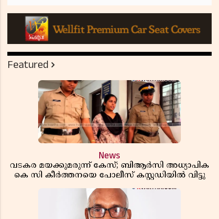
Featured
News
വടകര മയക്കുമരുന്ന് കേസ്; ബിആർസി അധ്യാപിക
കെ സി കീർത്തനയെ പോലീസ് കസ്റ്റഡിയിൽ വിട്ടു