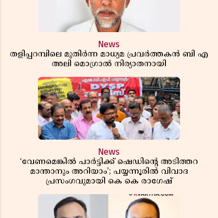
News
തളിപ്പറമ്പിലെ മുതിർന്ന മാധ്യമ പ്രവർത്തകൻ ബി എ
അലി മൊഗ്രാൽ നിര്യാതനായി
News
‘വേണമെങ്കിൽ പാർട്ടിക്ക് ഷെഡിൻ്റെ അടിത്തറ
മാന്താനും അറിയാം’; പയ്യന്നൂരിൽ വിവാദ
പ്രസംഗവുമായി കെ കെ രാഗേഷ്