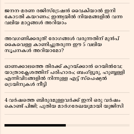
ജനന-മരണ രജിസ്ട്രേഷൻ വൈകിയാൽ ഇനി
കോടതി കയറണം; ഇന്ത്യയിൽ നിയമങ്ങളിൽ വന്ന
വലിയ മാറ്റങ്ങൾ അറിയാം
അവഗണിക്കരുത്! രോഗങ്ങൾ വരുന്നതിന് മുൻപ്
കൈവെള്ള കാണിച്ചുതരുന്ന ഈ 5 വലിയ
സൂചനകൾ അറിയാമോ?
ഓണക്കാലത്തെ തിരക്ക് കുറയ്ക്കാൻ റെയിൽവേ;
യാത്രാക്ലേശത്തിന് പരിഹാരം; ബംഗ്ളൂരു, ഹുബ്ബള്ളി
എന്നിവിടങ്ങളിൽ നിന്നുള്ള എട്ട് സ്പെഷ്യൽ
ട്രെയിനുകൾ നീട്ടി
4 വർഷത്തെ ബിരുദമുള്ളവർക്ക് ഇനി ഒരു വർഷം
കൊണ്ട് പിജി; പുതിയ മാർഗരേഖയുമായി യുജിസി