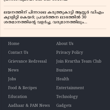
ലയനത്തിന് പിന്നാലെ കരുത്തുകാട്ടി ആസ്റ്റർ ഡിഎം
ക്വാളിറ്റി കെയർ; പ്രവർത്തന ലാഭത്തിൽ 30
ശതമാനത്തിൻ്റെ വളർച്ച, വരുമാനത്തിലും
ലാഭത്തിലും വൻ കുതിപ്പ് രേഖപ്പെടുത്തി ആദ്യ പാദ
റിപ്പോർട്ട് പുറത്ത്
Home
About Us
Contact Us
Privacy Policy
Grievance Redressal
Join Kvartha Team Club
News
Business
Jobs
Health
Food & Recipes
Entertainment
Education
Technology
Aadhaar & PAN News
Gadgets