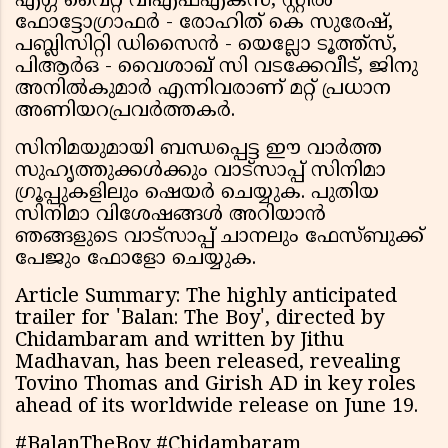
എഗ്ഗ് വൈറ്റ് വിഎഫ്എക്സ്, സ്റ്റിൽ
ഫോട്ടോഗ്രാഫർ - രോഹിത് കെ സുരേഷ്,
പബ്ലിസിറ്റി ഡിസൈൻ - യെല്ലോ ടൂത്ത്സ്,
പിആർഒ - വൈശാഖ് സി വടക്കേവീട്, ജിനു
അനിൽകുമാർ എന്നിവരാണ് മറ്റ് പ്രധാന
അണിയറപ്രവർത്തകർ.
സിനിമയുമായി ബന്ധപ്പെട്ട ഈ വാർത്ത
സുഹൃത്തുക്കൾക്കും വാട്സാപ്പ് സിനിമാ
ഗ്രൂപ്പുകളിലും ഷെയർ ചെയ്യുക. പുതിയ
സിനിമാ വിശേഷങ്ങൾ അറിയാൻ
ഞങ്ങളുടെ വാട്സാപ്പ് ചാനലും ഫേസ്ബുക്ക്
പേജും ഫോളോ ചെയ്യുക.
Article Summary: The highly anticipated
trailer for 'Balan: The Boy', directed by
Chidambaram and written by Jithu
Madhavan, has been released, revealing
Tovino Thomas and Girish AD in key roles
ahead of its worldwide release on June 19.
#BalanTheBoy #Chidambaram