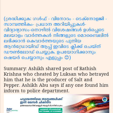
(ശ്രദ്ധിക്കുക: ഗൾഫ് - വിനോദം - ടെക്നോളജി -
സാമ്പത്തികം- പ്രധാന അറിയിപ്പുകൾ-
വിദ്യാഭ്യാസം-തൊഴിൽ വിശേഷങ്ങൾ ഉൾപ്പെടെ
മലയാളം വാർത്തകൾ നിങ്ങളുടെ മൊബൈലിൽ
ലഭിക്കാൻ കെവാർത്തയുടെ പുതിയ
ആൻഡ്രോയിഡ് ആപ്പ് ഇവിടെ ക്ലിക്ക് ചെയ്ത്
ഡൗൺലോഡ് ചെയ്യുക. ഉപയോഗിക്കാനും
ഷെയർ ചെയ്യാനും എളുപ്പം 😊)
Summary: Ashikh shared post of Rathish
Krishna who cheated by Luksan who betrayed
him that he is the producer of Salt and
Pepper. Ashikh Abu says if any one found him
inform to police department.