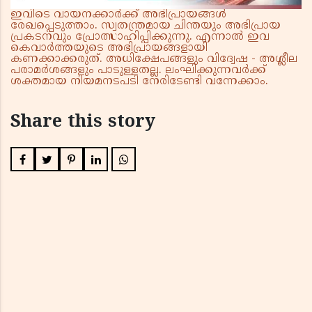
ഇവിടെ വായനക്കാർക്ക് അഭിപ്രായങ്ങൾ
രേഖപ്പെടുത്താം. സ്വതന്ത്രമായ ചിന്തയും അഭിപ്രായ
പ്രകടനവും പ്രോത്സാഹിപ്പിക്കുന്നു. എന്നാൽ ഇവ
കെവാർത്തയുടെ അഭിപ്രായങ്ങളായി
കണക്കാക്കരുത്. അധിക്ഷേപങ്ങളും വിദ്വേഷ - അശ്ലീല
പരാമർശങ്ങളും പാടുള്ളതല്ല. ലംഘിക്കുന്നവർക്ക്
ശക്തമായ നിയമനടപടി നേരിടേണ്ടി വന്നേക്കാം.
Share this story