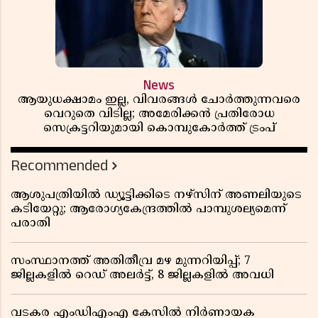
News
ആയുധക്ഷാമം ഇല്ല, വിവരങ്ങൾ ചോർത്തുന്നവരെ
വെറുതെ വിടില്ല; അമേരിക്കൻ പ്രതിരോധ
സെക്രട്ടറിയുമായി കൊമ്പുകോർത്ത് ട്രംപ്
Recommended
ആശുപത്രിയിൽ ഡ്യൂട്ടിക്കിടെ നഴ്സിന് അണലിയുടെ
കടിയേറ്റു; ആരോഗ്യകേന്ദ്രത്തിൽ പാമ്പുശല്യമെന്ന്
പരാതി
സംസ്ഥാനത്ത് അതിതീവ്ര മഴ മുന്നറിയിപ്പ്; 7
ജില്ലകളിൽ റെഡ് അലർട്ട്, 8 ജില്ലകളിൽ അവധി
വടകര എംഡിഎംഎ കേസിൽ നിർണായക