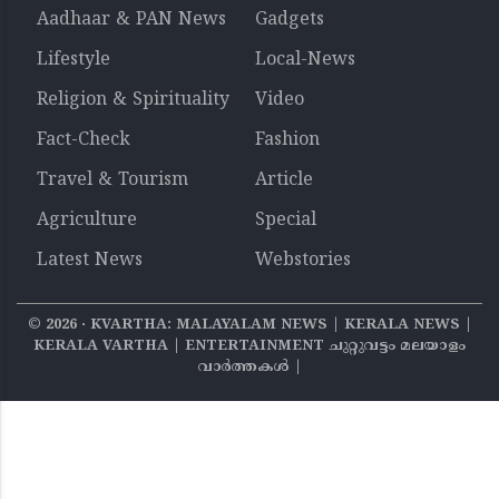
Aadhaar & PAN News
Gadgets
Lifestyle
Local-News
Religion & Spirituality
Video
Fact-Check
Fashion
Travel & Tourism
Article
Agriculture
Special
Latest News
Webstories
©
2026
‧ KVARTHA: MALAYALAM NEWS | KERALA NEWS |
KERALA VARTHA | ENTERTAINMENT ചുറ്റുവട്ടം മലയാളം
വാര്‍ത്തകൾ |