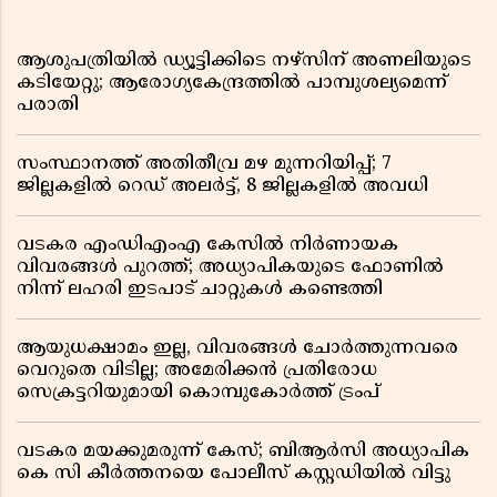
ആശുപത്രിയിൽ ഡ്യൂട്ടിക്കിടെ നഴ്സിന് അണലിയുടെ
കടിയേറ്റു; ആരോഗ്യകേന്ദ്രത്തിൽ പാമ്പുശല്യമെന്ന്
പരാതി
സംസ്ഥാനത്ത് അതിതീവ്ര മഴ മുന്നറിയിപ്പ്; 7
ജില്ലകളിൽ റെഡ് അലർട്ട്, 8 ജില്ലകളിൽ അവധി
വടകര എംഡിഎംഎ കേസിൽ നിർണായക
വിവരങ്ങൾ പുറത്ത്; അധ്യാപികയുടെ ഫോണിൽ
നിന്ന് ലഹരി ഇടപാട് ചാറ്റുകൾ കണ്ടെത്തി
ആയുധക്ഷാമം ഇല്ല, വിവരങ്ങൾ ചോർത്തുന്നവരെ
വെറുതെ വിടില്ല; അമേരിക്കൻ പ്രതിരോധ
സെക്രട്ടറിയുമായി കൊമ്പുകോർത്ത് ട്രംപ്
വടകര മയക്കുമരുന്ന് കേസ്; ബിആർസി അധ്യാപിക
കെ സി കീർത്തനയെ പോലീസ് കസ്റ്റഡിയിൽ വിട്ടു