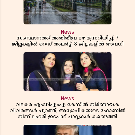
News
സംസ്ഥാനത്ത് അതിതീവ്ര മഴ മുന്നറിയിപ്പ്; 7
ജില്ലകളിൽ റെഡ് അലർട്ട്, 8 ജില്ലകളിൽ അവധി
News
വടകര എംഡിഎംഎ കേസിൽ നിർണായക
വിവരങ്ങൾ പുറത്ത്; അധ്യാപികയുടെ ഫോണിൽ
നിന്ന് ലഹരി ഇടപാട് ചാറ്റുകൾ കണ്ടെത്തി