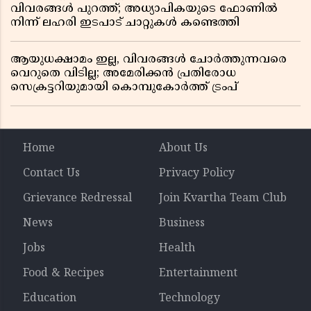
വിവരങ്ങൾ പുറത്ത്; അധ്യാപികയുടെ ഫോണിൽ
നിന്ന് ലഹരി ഇടപാട് ചാറ്റുകൾ കണ്ടെത്തി
ആയുധക്ഷാമം ഇല്ല, വിവരങ്ങൾ ചോർത്തുന്നവരെ
വെറുതെ വിടില്ല; അമേരിക്കൻ പ്രതിരോധ
സെക്രട്ടറിയുമായി കൊമ്പുകോർത്ത് ട്രംപ്
Home
About Us
Contact Us
Privacy Policy
Grievance Redressal
Join Kvartha Team Club
News
Business
Jobs
Health
Food & Recipes
Entertainment
Education
Technology