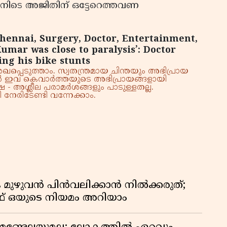
ിനിടെ അജിതിന് ഒട്ടേറെത്തവണ
Chennai, Surgery, Doctor, Entertainment,
Kumar was close to paralysis’: Doctor
ing his bike stunts
്പെടുത്താം. സ്വതന്ത്രമായ ചിന്തയും അഭിപ്രായ
്നാൽ ഇവ കെവാർത്തയുടെ അഭിപ്രായങ്ങളായി
 - അശ്ലീല പരാമർശങ്ങളും പാടുള്ളതല്ല.
നേരിടേണ്ടി വന്നേക്കാം.
 മുഴുവൻ പിൻവലിക്കാൻ നിൽക്കരുത്;
 ഒയുടെ നിയമം അറിയാം