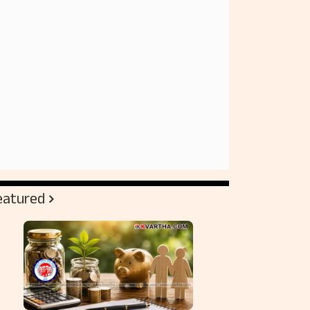
eatured