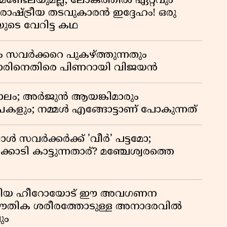
മണ്ടേലയുമല്ല; ലോകത്തിൽ ഏറ്റവും
ഷ്ട്രീയ തടവുകാരൻ ഇദ്ദേഹം! ഒരു
യുടെ വേറിട്ട കഥ
ം സവർക്കറെ പുകഴ്ത്തുന്നതും
ിനെതിരെ പിണറായി വിജയൻ
ാലം; അർജുൻ ആയങ്കിമാരും
കളും; നമ്മൾ എങ്ങോട്ടാണ് പോകുന്നത്
്പോൾ സവർക്കർക്ക് 'വീർ' പട്ടമോ;
ൊടി കാട്ടുന്നതാര്? മഞ്ചേശ്വരത്തെ
ടങ്ങിയ ഹീറോയോട് ഈ അവഗണന
 ഭൗതിക ശരീരത്തോടുള്ള അനാദരവിൽ
ും