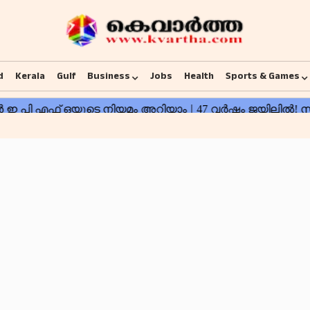
d
Kerala
Gulf
Business
Jobs
Health
Sports & Games