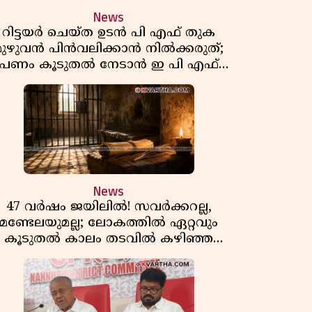
News
റിട്ടയർ ചെയ്ത ഉടൻ പി എഫ് തുക
മുഴുവൻ പിൻവലിക്കാൻ നിൽക്കരുത്;
പണം കൂടുതൽ നേടാൻ ഇ പി എഫ്
ഒയുടെ നിയമം അറിയാം
News
47 വർഷം ജയിലിൽ! സവർക്കറല്ല,
മണ്ടേലയുമല്ല; ലോകത്തിൽ ഏറ്റവും
കൂടുതൽ കാലം തടവിൽ കഴിഞ്ഞ
രാഷ്ട്രീയ തടവുകാരൻ ഇദ്ദേഹം! ഒരു
ന്ത്യൻ സ്വാതന്ത്ര്യസമര സേനാനിയുടെ
വേറിട്ട കഥ