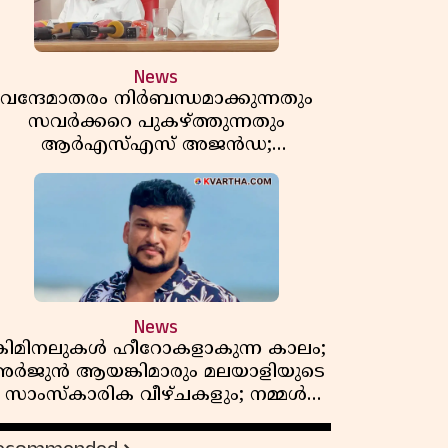
News
വന്ദേമാതരം നിർബന്ധമാക്കുന്നതും
സവർക്കറെ പുകഴ്ത്തുന്നതും
ആർഎസ്എസ് അജൻഡ;
ർക്കാരിനെതിരെ പിണറായി വിജയൻ
News
്രിമിനലുകൾ ഹീറോകളാകുന്ന കാലം;
ർജുൻ ആയങ്കിമാരും മലയാളിയുടെ
സാംസ്കാരിക വീഴ്ചകളും; നമ്മൾ
എങ്ങോട്ടാണ് പോകുന്നത്