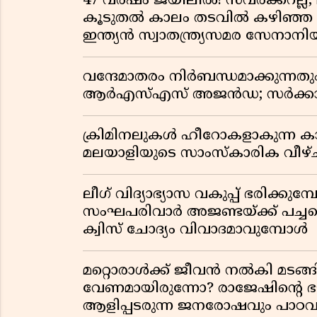
47 വർഷം ജയിലിൽ! സവർക്കറല്ല, 
കൂടുതൽ കാലം തടവിൽ കഴിഞ്ഞ രാ
ഇന്ത്യൻ സ്വാതന്ത്ര്യസമര സേനാനി
വന്ദേമാതരം നിർബന്ധമാക്കുന്നതു
ആർഎസ്എസ് അജൻഡ; സർക്കാര
ക്രിമിനലുകൾ ഹീറോകളാകുന്ന ക
മലയാളിയുടെ സാംസ്കാരിക വീഴ്ച
ലീഗ് വിദ്യാഭ്യാസ വകുപ്പ് ഭരിക്കുമ
സംഘപരിവാർ അജണ്ടയ്ക്ക് പച്ചക്ക
ക്വിസ് ചോദ്യം വിവാദമാവുമ്പോൾ
മറ്റൊരാൾക്ക് ജീവൻ നൽകി മ
വേണമായിരുന്നോ? രാജേഷിൻ്റെ
ആളിപ്പടരുന്ന ജനരോഷവും പാഠവ