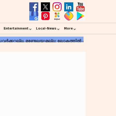
Entertainment
Local-News
More