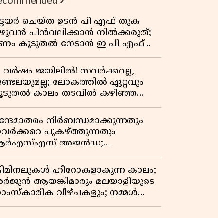
ecommended
ിട്ടയർ ചെയ്ത ഉടൻ പി എഫ് തുക
ുഴുവൻ പിൻവലിക്കാൻ നിൽക്കരുത്;
ണം കൂടുതൽ നേടാൻ ഇ പി എഫ്
യുടെ നിയമം അറിയാം
7 വർഷം ജയിലിൽ! സവർക്കറല്ല,
ണ്ടേലയുമല്ല; ലോകത്തിൽ ഏറ്റവും
ൂടുതൽ കാലം തടവിൽ കഴിഞ്ഞ
ാഷ്ട്രീയ തടവുകാരൻ ഇദ്ദേഹം! ഒരു
ന്ത്യൻ സ്വാതന്ത്ര്യസമര സേനാനിയുടെ
ന്ദേമാതരം നിർബന്ധമാക്കുന്നതും
േറിട്ട കഥ
വർക്കറെ പുകഴ്ത്തുന്നതും
ർഎസ്എസ് അജൻഡ;
ർക്കാരിനെതിരെ പിണറായി വിജയൻ
്രിമിനലുകൾ ഹീറോകളാകുന്ന കാലം;
ർജുൻ ആയങ്കിമാരും മലയാളിയുടെ
ാംസ്കാരിക വീഴ്ചകളും; നമ്മൾ
ങ്ങോട്ടാണ് പോകുന്നത്