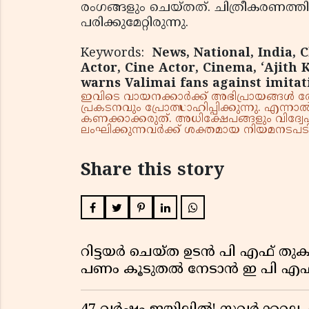
രംഗങ്ങളും ചെയ്തത്. ചിത്രീകരണത്ത
പരിക്കുമേറ്റിരുന്നു.
Keywords:
News, National, India, 
Actor, Cine Actor, Cinema, ‘Ajith 
warns Valimai fans against imitat
ഇവിടെ വായനക്കാർക്ക് അഭിപ്രായങ്ങൾ രേഖപ
പ്രകടനവും പ്രോത്സാഹിപ്പിക്കുന്നു. എന
കണക്കാക്കരുത്. അധിക്ഷേപങ്ങളും വിദ്വേഷ
ലംഘിക്കുന്നവർക്ക് ശക്തമായ നിയമനടപടി 
Share this story
റിട്ടയർ ചെയ്ത ഉടൻ പി എഫ് തുക
പണം കൂടുതൽ നേടാൻ ഇ പി എഫ്