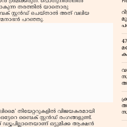
R
്‍ ശ്രമിക്കരുത്. പൊതുനിരത്തില്‍
ണിയാകുന്ന തരത്തില്‍ യാതൊരു
റ
് സ്റ്റന്‍ഡ് ചെയ്താല്‍ അത് വലിയ
മ
ത്മനാഭന്‍ പറഞ്ഞു.
പ
ഒ
4
മ
ക
ര
ഇ
വ
വ
സ
ആ
സ
ക
അ
ിമൈ' തിയേറ്ററുകളില്‍ വിജയകരമായി
സ
ഒട്ടേറെ ബൈക് സ്റ്റന്‍ഡ് രംഗങ്ങളുണ്ട്.
എ
്യൂപില്ലാതെയാണ് ഒട്ടുമിക്ക ആക്ഷന്‍