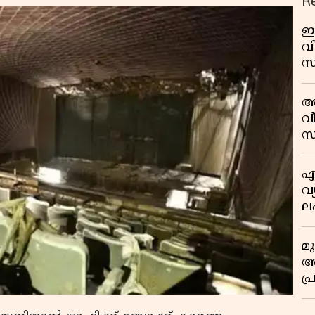
R
ഇ
വി
സ
മാ
പ
അ
ത
വീ
സ
എ
വ
ല
ക
മ
അന
പ
ജ