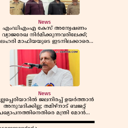
News
എംഡിഎംഎ കേസ് അന്വേഷണം
വ്യാജരേഖ നിർമിക്കുന്നവരിലേക്ക്;
ലഹരി മാഫിയയുടെ ഇടനിലക്കാരെ
കുടുക്കി കണ്ണൂർ സിറ്റി പൊലീസ്
News
ുല്ലപ്പെരിയാറിൽ ജലനിരപ്പ് ഉയർത്താൻ
അനുവദിക്കില്ല; തമിഴ്നാട് ബജറ്റ്
പ്രഖ്യാപനത്തിനെതിരെ മന്ത്രി മോൻസ്
ജോസഫ്