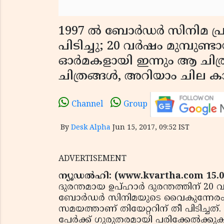
1997 ൽ ബോർഡർ സിനിമ പ്രദർശ
പിടിച്ചു; 20 വർഷം മുമ്പുണ്ട
ഓർമകളായി ഇന്നും ആ ചിത്
ചിത്രങ്ങൾ, അറിയാം ചില കാ
Channel
Group
By
Desk Alpha
Jun 15, 2017, 09:52 IST
ADVERTISEMENT
ന്യൂഡൽഹി: (www.kvartha.com 15.0
ദുരന്തമായ ഉപ്ഹാർ ദുരന്തത്തിന് 20 
ബോർഡർ സിനിമയുടെ വൈകുന്നേരം 
സമയത്താണ് തിയേറ്ററിന് തീ പിടിച്ചത്
പേർക്ക് ഗുരുതരമായി പരിക്കേൽക്കുക