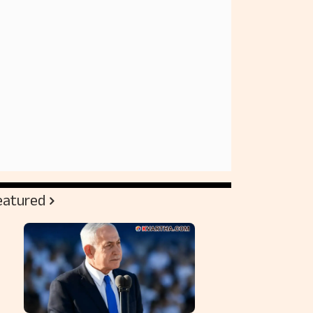
eatured