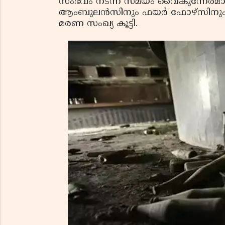
സംഭവം നടന്ന സമയം വൈകുന്നേരമായത
ആംബുലൻസിനും ഫയർ ഫോഴ്‌സിനും പെട്
മരണ സംഖ്യ കൂട്ടി.