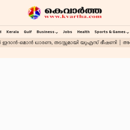
d
Kerala
Gulf
Business
Jobs
Health
Sports & Games