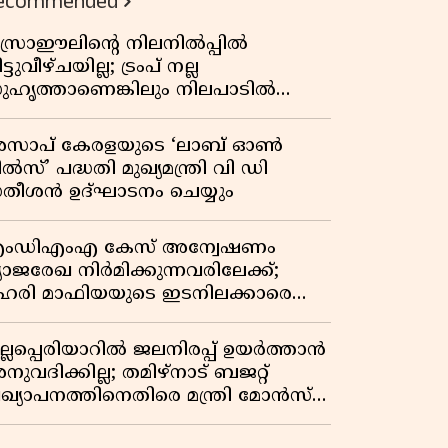
ecommended
സ്രാഈലിന്റെ നിലനിൽപ്പിൽ
ട്ടുവീഴ്ചയില്ല; ട്രംപ് നല്ല
ുഹൃത്താണെങ്കിലും നിലപാടിൽ
റ്റമില്ലെന്ന് നെതന്യാഹു; ഹോർമുസ്
ാതയിൽ ഇറാൻ-ഒമാൻ ധാരണ,
സാപ് കേരളയുടെ ‘ലാബ് ഓൺ
ടസ്സമായി യുഎസ് ഭീഷണി
ൽസ്’ പദ്ധതി മുഖ്യമന്ത്രി വി ഡി
തീശൻ ഉദ്ഘാടനം ചെയ്യും
ംഡിഎംഎ കേസ് അന്വേഷണം
്യാജരേഖ നിർമിക്കുന്നവരിലേക്ക്;
ഹരി മാഫിയയുടെ ഇടനിലക്കാരെ
ുടുക്കി കണ്ണൂർ സിറ്റി പൊലീസ്
ുല്ലപ്പെരിയാറിൽ ജലനിരപ്പ് ഉയർത്താൻ
ുവദിക്കില്ല; തമിഴ്നാട് ബജറ്റ്
്രഖ്യാപനത്തിനെതിരെ മന്ത്രി മോൻസ്
ോസഫ്