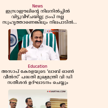
News
ഇസ്രാഈലിന്റെ നിലനിൽപ്പിൽ
വിട്ടുവീഴ്ചയില്ല; ട്രംപ് നല്ല
സുഹൃത്താണെങ്കിലും നിലപാടിൽ
മാറ്റമില്ലെന്ന് നെതന്യാഹു; ഹോർമുസ്
പാതയിൽ ഇറാൻ-ഒമാൻ ധാരണ,
തടസ്സമായി യുഎസ് ഭീഷണി
Education
അസാപ് കേരളയുടെ ‘ലാബ് ഓൺ
വീൽസ്’ പദ്ധതി മുഖ്യമന്ത്രി വി ഡി
സതീശൻ ഉദ്ഘാടനം ചെയ്യും