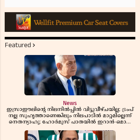
Featured
News
ഇസ്രാഈലിന്റെ നിലനിൽപ്പിൽ വിട്ടുവീഴ്ചയില്ല; ട്രംപ്
നല്ല സുഹൃത്താണെങ്കിലും നിലപാടിൽ മാറ്റമില്ലെന്ന്
നെതന്യാഹു; ഹോർമുസ് പാതയിൽ ഇറാൻ-ഒമാൻ
ധാരണ, തടസ്സമായി യുഎസ് ഭീഷണി