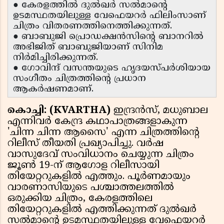
● കേരളത്തിൽ ദുൽഖർ സൽമാന്റെ
ഉടമസ്ഥതയിലുള്ള വേഫെയറർ ഫിലിംസാണ്
ചിത്രം വിതരണത്തിനെത്തിക്കുന്നത്.
● ബാബുജി പ്രൊഡക്ഷൻസിന്റെ ബാനറിൽ
അഭിജിത് ബാബുജിയാണ് സിനിമ
നിർമിച്ചിരിക്കുന്നത്.
● ഗോവിന്ദ് വസന്തയുടെ ഹൃദയസ്പർശിയായ
സംഗീതം ചിത്രത്തിന്റെ പ്രധാന
ആകർഷണമാണ്.
കൊച്ചി: (KVARTHA)
ഇന്ദ്രൻസ്, മധുബാല
എന്നിവർ കേന്ദ്ര കഥാപാത്രങ്ങളാകുന്ന
'ചിന്ന ചിന്ന ആസൈ' എന്ന ചിത്രത്തിൻ്റെ
റിലീസ് തീയതി പ്രഖ്യാപിച്ചു. വർഷ
വാസുദേവ് സംവിധാനം ചെയ്യുന്ന ചിത്രം
ജൂൺ 19-ന് ആഗോള റിലീസായി
തിയേറ്ററുകളിൽ എത്തും. പൂർണമായും
വാരണാസിയുടെ പശ്ചാത്തലത്തിൽ
ഒരുക്കിയ ചിത്രം, കേരളത്തിലെ
തിയേറ്ററുകളിൽ എത്തിക്കുന്നത് ദുൽഖർ
സൽമാൻ്റെ ഉടമസ്ഥതയിലുള്ള വേഫെയറർ