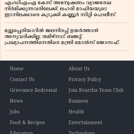
എംഡിഎംഎ കേസ് അന്വേഷണം വ്യാജരേഖ
നിർമിക്കുന്നവരിലേക്ക്; ലഹരി മാഫിയയുടെ
ഇടനിലക്കാരെ കുടുക്കി കണ്ണൂർ സിറ്റി പൊലീസ്
മുല്ലപ്പെരിയാറിൽ ജലനിരപ്പ് ഉയർത്താൻ
അനുവദിക്കില്ല; തമിഴ്നാട് ബജറ്റ്
പ്രഖ്യാപനത്തിനെതിരെ മന്ത്രി മോൻസ് ജോസഫ്
Home
About Us
Contact Us
Privacy Policy
Grievance Redressal
Join Kvartha Team Club
News
Business
Jobs
Health
Food & Recipes
Entertainment
Education
Technology