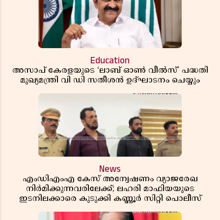
Education
അസാപ് കേരളയുടെ ‘ലാബ് ഓൺ വീൽസ്’ പദ്ധതി
മുഖ്യമന്ത്രി വി ഡി സതീശൻ ഉദ്ഘാടനം ചെയ്യും
News
എംഡിഎംഎ കേസ് അന്വേഷണം വ്യാജരേഖ
നിർമിക്കുന്നവരിലേക്ക്; ലഹരി മാഫിയയുടെ
ഇടനിലക്കാരെ കുടുക്കി കണ്ണൂർ സിറ്റി പൊലീസ്