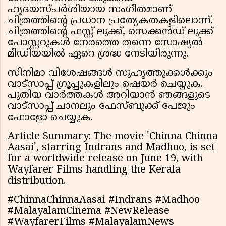
ഹൃദയസ്പർശിയായ സംഗീതമാണ്
ചിത്രത്തിൻ്റെ പ്രധാന പ്രത്യേകതകളിലൊന്ന്.
ചിത്രത്തിൻ്റെ ഫസ്റ്റ് ലുക്ക്, സെക്കൻഡ് ലുക്ക്
പോസ്റ്ററുകൾ നേരത്തെ തന്നെ സോഷ്യൽ
മീഡിയയിൽ ഏറെ ശ്രദ്ധ നേടിയിരുന്നു.
സിനിമാ വിശേഷങ്ങൾ സുഹൃത്തുക്കൾക്കും
വാട്സാപ്പ് ഗ്രൂപ്പുകളിലും ഷെയർ ചെയ്യുക.
പുതിയ വാർത്തകൾ അറിയാൻ ഞങ്ങളുടെ
വാട്സാപ്പ് ചാനലും ഫേസ്ബുക്ക് പേജും
ഫോളോ ചെയ്യുക.
Article Summary: The movie 'Chinna Chinna
Aasai', starring Indrans and Madhoo, is set
for a worldwide release on June 19, with
Wayfarer Films handling the Kerala
distribution.
#ChinnaChinnaAasai #Indrans #Madhoo
#MalayalamCinema #NewRelease
#WayfarerFilms #MalayalamNews