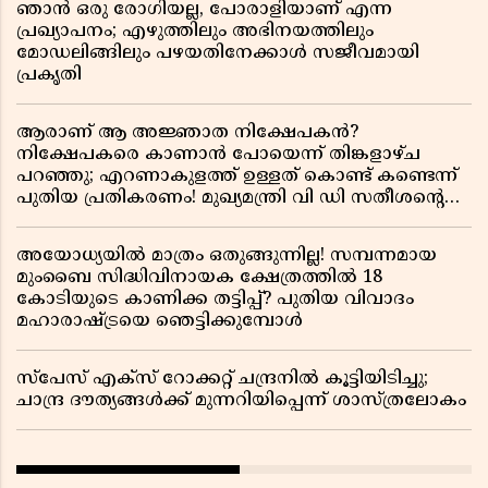
ഞാൻ ഒരു രോഗിയല്ല, പോരാളിയാണ് എന്ന
പ്രഖ്യാപനം; എഴുത്തിലും അഭിനയത്തിലും
മോഡലിങ്ങിലും പഴയതിനേക്കാൾ സജീവമായി
പ്രകൃതി
ആരാണ് ആ അജ്ഞാത നിക്ഷേപകൻ?
നിക്ഷേപകരെ കാണാൻ പോയെന്ന് തിങ്കളാഴ്ച
പറഞ്ഞു; എറണാകുളത്ത് ഉള്ളത് കൊണ്ട് കണ്ടെന്ന്
പുതിയ പ്രതികരണം! മുഖ്യമന്ത്രി വി ഡി സതീശന്റെ
മറ്റൊരു യു-ടേൺ കൂടി വിവാദമാകുമ്പോൾ
അയോധ്യയിൽ മാത്രം ഒതുങ്ങുന്നില്ല! സമ്പന്നമായ
മുംബൈ സിദ്ധിവിനായക ക്ഷേത്രത്തിൽ 18
കോടിയുടെ കാണിക്ക തട്ടിപ്പ്? പുതിയ വിവാദം
മഹാരാഷ്ട്രയെ ഞെട്ടിക്കുമ്പോൾ
സ്പേസ് എക്സ് റോക്കറ്റ് ചന്ദ്രനിൽ കൂട്ടിയിടിച്ചു;
ചാന്ദ്ര ദൗത്യങ്ങൾക്ക് മുന്നറിയിപ്പെന്ന് ശാസ്ത്രലോകം ​​​​​​​