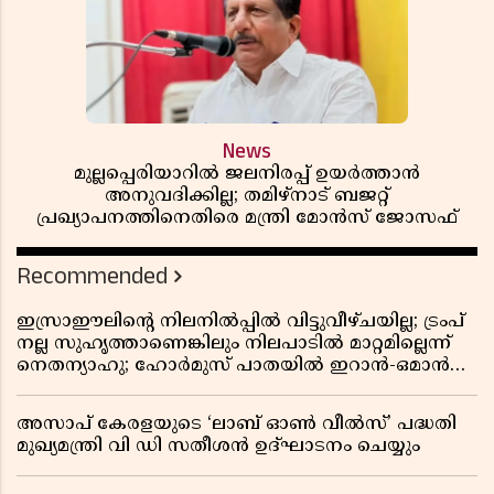
News
മുല്ലപ്പെരിയാറിൽ ജലനിരപ്പ് ഉയർത്താൻ
അനുവദിക്കില്ല; തമിഴ്നാട് ബജറ്റ്
പ്രഖ്യാപനത്തിനെതിരെ മന്ത്രി മോൻസ് ജോസഫ്
Recommended
ഇസ്രാഈലിന്റെ നിലനിൽപ്പിൽ വിട്ടുവീഴ്ചയില്ല; ട്രംപ്
നല്ല സുഹൃത്താണെങ്കിലും നിലപാടിൽ മാറ്റമില്ലെന്ന്
നെതന്യാഹു; ഹോർമുസ് പാതയിൽ ഇറാൻ-ഒമാൻ
ധാരണ, തടസ്സമായി യുഎസ് ഭീഷണി
അസാപ് കേരളയുടെ ‘ലാബ് ഓൺ വീൽസ്’ പദ്ധതി
മുഖ്യമന്ത്രി വി ഡി സതീശൻ ഉദ്ഘാടനം ചെയ്യും