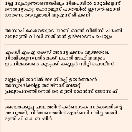
നല്ല സുഹൃത്താണെങ്കിലും നിലപാടിൽ മാറ്റമില്ലെന്ന്
നെതന്യാഹു; ഹോർമുസ് പാതയിൽ ഇറാൻ-ഒമാൻ
ധാരണ, തടസ്സമായി യുഎസ് ഭീഷണി
അസാപ് കേരളയുടെ ‘ലാബ് ഓൺ വീൽസ്’ പദ്ധതി
മുഖ്യമന്ത്രി വി ഡി സതീശൻ ഉദ്ഘാടനം ചെയ്യും
എംഡിഎംഎ കേസ് അന്വേഷണം വ്യാജരേഖ
നിർമിക്കുന്നവരിലേക്ക്; ലഹരി മാഫിയയുടെ
ഇടനിലക്കാരെ കുടുക്കി കണ്ണൂർ സിറ്റി പൊലീസ്
മുല്ലപ്പെരിയാറിൽ ജലനിരപ്പ് ഉയർത്താൻ
അനുവദിക്കില്ല; തമിഴ്നാട് ബജറ്റ്
പ്രഖ്യാപനത്തിനെതിരെ മന്ത്രി മോൻസ് ജോസഫ്
ബൈരക്കുപ്പ പാലത്തിന് കർണാടക സർക്കാരിൻ്റെ
അനുമതി; നിർമാണത്തിന് എൻഒസി ലഭിച്ചതായി
മന്ത്രി പി കെ ബഷീർ