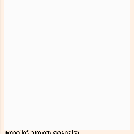
ഗോവിന്ദ് വസന്ത ഒരുക്കിയ