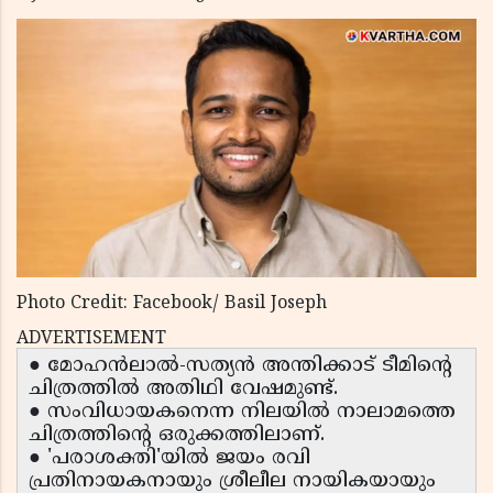
Photo Credit: Facebook/ Basil Joseph
ADVERTISEMENT
● മോഹൻലാൽ-സത്യൻ അന്തിക്കാട് ടീമിൻ്റെ
ചിത്രത്തിൽ അതിഥി വേഷമുണ്ട്.
● സംവിധായകനെന്ന നിലയിൽ നാലാമത്തെ
ചിത്രത്തിൻ്റെ ഒരുക്കത്തിലാണ്.
● 'പരാശക്തി'യിൽ ജയം രവി
പ്രതിനായകനായും ശ്രീലീല നായികയായും