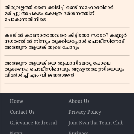
തിരുവല്ലത്ത് ബൈക്കിടിച്ച് രണ്ട് സഹോദരിമാർ
മരിച്ചു; അപകടം ക്ഷേത്ര ദർശനത്തിന്
പോകുന്നതിനിടെ
കടലിൽ കാണാതായവരെ കിട്ടിയോ സാറേ? കണ്ണൂർ
നഗരത്തിൽ നിന്നും തൂക്കിയപ്പോൾ പൊലീസിനോട്
അർജുൻ ആയങ്കിയുടെ ചോദ്യം
അർജുൻ ആയങ്കിയെ തൂഫാനിലേതു പോലെ
തൂക്കണം; പൊലീസിനെയും ആഭ്യന്തരമന്ത്രിയെയും
വിമർശിച്ച് എം വി ജയരാജൻ
Home
About Us
Contact Us
Privacy Policy
Grievance Redressal
Join Kvartha Team Club
News
Business