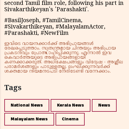
second Tamil film role, following his part in
Sivakarthikeyan's 'Parashakti'.
#BasilJoseph, #TamilCinema,
#Sivakarthikeyan, #MalayalamActor,
#Parashakti, #NewFilm
ഇവിടെ വായനക്കാർക്ക് അഭിപ്രായങ്ങൾ
രേഖപ്പെടുത്താം. സ്വതന്ത്രമായ ചിന്തയും അഭിപ്രായ
പ്രകടനവും പ്രോത്സാഹിപ്പിക്കുന്നു. എന്നാൽ ഇവ
കെവാർത്തയുടെ അഭിപ്രായങ്ങളായി
കണക്കാക്കരുത്. അധിക്ഷേപങ്ങളും വിദ്വേഷ - അശ്ലീല
പരാമർശങ്ങളും പാടുള്ളതല്ല. ലംഘിക്കുന്നവർക്ക്
ശക്തമായ നിയമനടപടി നേരിടേണ്ടി വന്നേക്കാം.
Tags
National News
Kerala News
News
Malayalam News
Cinema