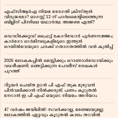
എഫ്സിആർഎ നിയമ ഭേദഗതി ക്രിസ്ത്യൻ
വിരുദ്ധമോ? ഓഗസ്റ്റ് 12-ന് പാർലമെന്റിലെത്തുന്ന
ബില്ലിന് പിന്നിലെ യഥാർത്ഥ അജണ്ട എന്ത്?
ഡെഡിക്കേറ്റഡ് ഫ്രൈറ്റ് കോറിഡോർ പൂർണസജ്ജം;
കാർഗോ ടെർമിനലുകളിലൂടെ ഇന്ത്യൻ
റെയിൽവേയുടെ ചരക്ക് ഗതാഗതത്തിൽ വൻ കുതിപ്പ്
2026 ലോകകപ്പിൽ മെസ്സിക്കും റൊണാൾഡോയ്ക്കും
വധഭീഷണി; ഞെട്ടിക്കുന്ന പോലീസ് രേഖകൾ
പുറത്ത്
റിട്ടയർ ചെയ്ത ഉടൻ പി എഫ് തുക മുഴുവൻ
പിൻവലിക്കാൻ നിൽക്കരുത്; പണം കൂടുതൽ
നേടാൻ ഇ പി എഫ് ഒയുടെ നിയമം അറിയാം
47 വർഷം ജയിലിൽ! സവർക്കറല്ല, മണ്ടേലയുമല്ല;
ലോകത്തിൽ ഏറ്റവും കൂടുതൽ കാലം തടവിൽ