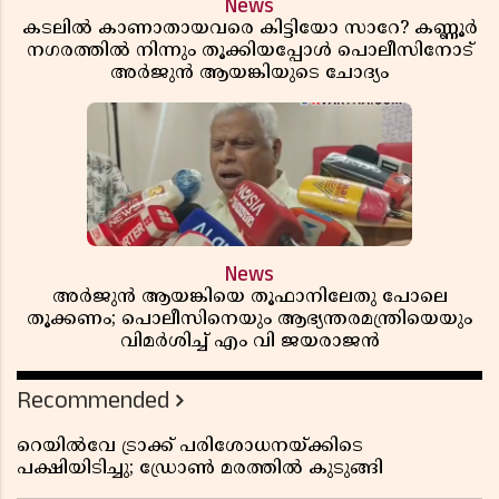
News
കടലിൽ കാണാതായവരെ കിട്ടിയോ സാറേ? കണ്ണൂർ
നഗരത്തിൽ നിന്നും തൂക്കിയപ്പോൾ പൊലീസിനോട്
അർജുൻ ആയങ്കിയുടെ ചോദ്യം
News
അർജുൻ ആയങ്കിയെ തൂഫാനിലേതു പോലെ
തൂക്കണം; പൊലീസിനെയും ആഭ്യന്തരമന്ത്രിയെയും
വിമർശിച്ച് എം വി ജയരാജൻ
Recommended
റെയിൽവേ ട്രാക്ക് പരിശോധനയ്ക്കിടെ
പക്ഷിയിടിച്ചു; ഡ്രോൺ മരത്തിൽ കുടുങ്ങി