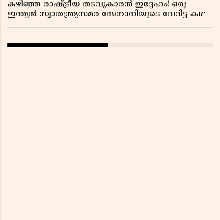
കഴിഞ്ഞ രാഷ്ട്രീയ തടവുകാരൻ ഇദ്ദേഹം! ഒരു
ഇന്ത്യൻ സ്വാതന്ത്ര്യസമര സേനാനിയുടെ വേറിട്ട കഥ