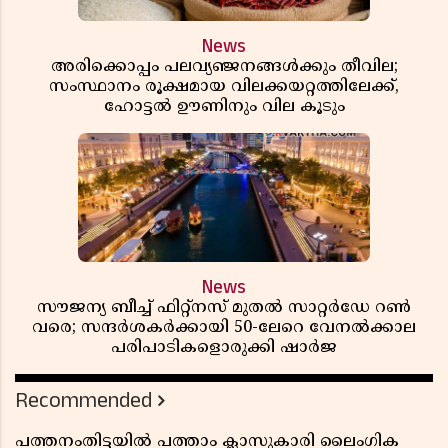
News
അരിക്കൊപ്പം പലവ്യഞ്ജനങ്ങൾക്കും തീവില;
സംസ്ഥാനം രൂക്ഷമായ വിലക്കയറ്റത്തിലേക്ക്,
ഹോട്ടൽ ഊണിനും വില കൂടും
News
സൗജന്യ ബീച്ച് ഫിറ്റ്നസ് മുതൽ സാറ്റർഡേ റൺ
വരെ; സന്ദർശകർക്കായി 50-ലേറെ വേനൽക്കാല
പരിപാടികളൊരുക്കി ഷാർജ
Recommended
പത്തനംതിട്ടയിൽ പത്താം ക്ലാസുകാരി ലൈംഗിക