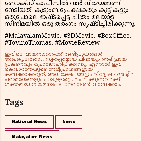
ബോക്സ് ഓഫീസിൽ വൻ വിജയമാണ്
നേടിയത്. കുടുംബപ്രേക്ഷകരും കുട്ടികളും
ഒരുപോലെ ഇഷ്ടപ്പെട്ട ചിത്രം മലയാള
സിനിമയിൽ ഒരു തരംഗം സൃഷ്ടിച്ചിരിക്കുന്നു.
#MalayalamMovie, #3DMovie, #BoxOffice,
#TovinoThomas, #MovieReview
ഇവിടെ വായനക്കാർക്ക് അഭിപ്രായങ്ങൾ
രേഖപ്പെടുത്താം. സ്വതന്ത്രമായ ചിന്തയും അഭിപ്രായ
പ്രകടനവും പ്രോത്സാഹിപ്പിക്കുന്നു. എന്നാൽ ഇവ
കെവാർത്തയുടെ അഭിപ്രായങ്ങളായി
കണക്കാക്കരുത്. അധിക്ഷേപങ്ങളും വിദ്വേഷ - അശ്ലീല
പരാമർശങ്ങളും പാടുള്ളതല്ല. ലംഘിക്കുന്നവർക്ക്
ശക്തമായ നിയമനടപടി നേരിടേണ്ടി വന്നേക്കാം.
Tags
National News
News
Malayalam News