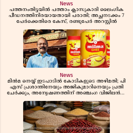
News
പത്തനംതിട്ടയിൽ പത്താം ക്ലാസുകാരി ലൈംഗിക
പീഡനത്തിനിരയായതായി പരാതി; അച്ഛനടക്കം 7
പേർക്കെതിരെ കേസ്, രണ്ടുപേർ അറസ്റ്റിൽ
News
മിൽമ നെയ്യ് ഇടപാടിൽ കോടികളുടെ അഴിമതി; പി
എസ് പ്രശാന്തിനേയും അജികുമാറിനെയും പ്രതി
ചേർക്കും, അന്വേഷണത്തിന് അഞ്ചംഗ വിജിലൻസ്
സംഘം