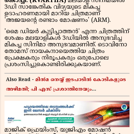
കൊച്ചി: (KVARTHA)
മലയാള സിനിമയിൽ
3ഡി സാങ്കേതിക വിദ്യയുടെ മികച്ച
ഉദാഹരണമായി മാറിയ ചിത്രമാണ്
'അജയന്റെ രണ്ടാം മോഷണം' (ARM).
'മൈ ഡിയർ കുട്ടിച്ചാത്തൻ' എന്ന ചിത്രത്തിന്
ശേഷം മലയാളികൾ 3ഡിയിൽ അനുഭവിച്ച
മികച്ച സിനിമാ അനുഭവമാണിത്. ടൊവിനോ
തോമസ് നായകനായെത്തിയ ചിത്രം
പ്രേക്ഷകരും നിരൂപകരും ഒരുപോലെ
പ്രശംസിച്ചുകൊണ്ടിരിക്കുകയാണ്.
Also Read -
മിൽമ നെയ്യ് ഇടപാടിൽ കോടികളുടെ
അഴിമതി; പി എസ് പ്രശാന്തിനേയും
അജികുമാറിനെയും പ്രതി ചേർക്കും,
അന്വേഷണത്തിന് അഞ്ചംഗ വിജിലൻസ് സംഘം
മാജിക് ഫ്രെയിംസ്, യുജിഎം മോഷൻ