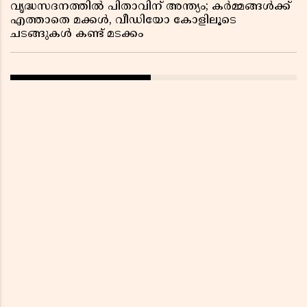
വൃദ്ധസദനത്തിൽ പിതാവിന് അന്ത്യം; കർമ്മങ്ങൾക്ക്
എത്താതെ മക്കൾ, വീഡിയോ കോളിലൂടെ
ചടങ്ങുകൾ കണ്ട് മടക്കം