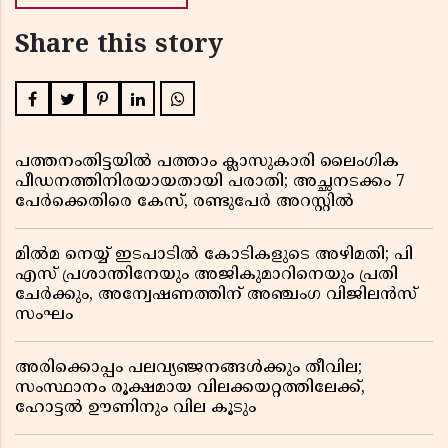
Share this story
പത്തനംതിട്ടയിൽ പത്താം ക്ലാസുകാരി ലൈംഗിക
പീഡനത്തിനിരയായതായി പരാതി; അച്ഛനടക്കം 7
പേർക്കെതിരെ കേസ്, രണ്ടുപേർ അറസ്റ്റിൽ
മിൽമ നെയ്യ് ഇടപാടിൽ കോടികളുടെ അഴിമതി; പി
എസ് പ്രശാന്തിനേയും അജികുമാറിനെയും പ്രതി
ചേർക്കും, അന്വേഷണത്തിന് അഞ്ചംഗ വിജിലൻസ്
സംഘം
അരിക്കൊപ്പം പലവ്യഞ്ജനങ്ങൾക്കും തീവില;
സംസ്ഥാനം രൂക്ഷമായ വിലക്കയറ്റത്തിലേക്ക്,
ഹോട്ടൽ ഊണിനും വില കൂടും