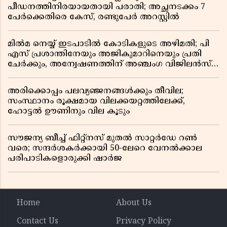
പീഡനത്തിനിരയായതായി പരാതി; അച്ഛനടക്കം 7
പേർക്കെതിരെ കേസ്, രണ്ടുപേർ അറസ്റ്റിൽ
മിൽമ നെയ്യ് ഇടപാടിൽ കോടികളുടെ അഴിമതി; പി
എസ് പ്രശാന്തിനേയും അജികുമാറിനെയും പ്രതി
ചേർക്കും, അന്വേഷണത്തിന് അഞ്ചംഗ വിജിലൻസ്
സംഘം
അരിക്കൊപ്പം പലവ്യഞ്ജനങ്ങൾക്കും തീവില;
സംസ്ഥാനം രൂക്ഷമായ വിലക്കയറ്റത്തിലേക്ക്,
ഹോട്ടൽ ഊണിനും വില കൂടും
സൗജന്യ ബീച്ച് ഫിറ്റ്നസ് മുതൽ സാറ്റർഡേ റൺ
വരെ; സന്ദർശകർക്കായി 50-ലേറെ വേനൽക്കാല
പരിപാടികളൊരുക്കി ഷാർജ
Home
About Us
Contact Us
Privacy Policy