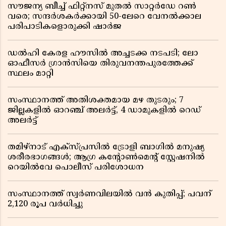
സൗജന്യ ബീച്ച് ഫിറ്റ്നസ് മുതൽ സാറ്റർഡേ റൺ
വരെ; സന്ദർശകർക്കായി 50-ലേറെ വേനൽക്കാല
പരിപാടികളൊരുക്കി ഷാർജ
ഡൽഹി കേരള ഹൗസിൽ അച്ചടക്ക നടപടി; ലോ
ഓഫീസർ ഗ്രാൻസിയെ തിരുവനന്തപുരത്തേക്ക്
സ്ഥലം മാറ്റി
സംസ്ഥാനത്ത് അതിശക്തമായ മഴ തുടരും; 7
ജില്ലകളിൽ ഓറഞ്ച് അലർട്ട്, 4 ഡാമുകളിൽ റെഡ്
അലർട്ട്
തമിഴ്‌നാട് എക്സ്പ്രസിൽ ട്രോളി ബാഗിൽ മനുഷ്യ
ശരീരഭാഗങ്ങൾ; ആഗ്ര കൻ്റോൺമെൻ്റ് സ്റ്റേഷനിൽ
റെയിൽവേ പൊലീസ് പരിശോധന
സംസ്ഥാനത്ത് സ്വര്‍ണവിലയില്‍ വന്‍ കുതിപ്പ്; പവന്
2,120 രൂപ വര്‍ധിച്ചു