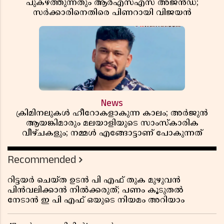
പുകഴ്ത്തുന്നതും ആർഎസ്എസ് അജൻഡ;
സർക്കാരിനെതിരെ പിണറായി വിജയൻ
News
ക്രിമിനലുകൾ ഹീറോകളാകുന്ന കാലം; അർജുൻ
ആയങ്കിമാരും മലയാളിയുടെ സാംസ്കാരിക
വീഴ്ചകളും; നമ്മൾ എങ്ങോട്ടാണ് പോകുന്നത്
Recommended
റിട്ടയർ ചെയ്ത ഉടൻ പി എഫ് തുക മുഴുവൻ
പിൻവലിക്കാൻ നിൽക്കരുത്; പണം കൂടുതൽ
നേടാൻ ഇ പി എഫ് ഒയുടെ നിയമം അറിയാം