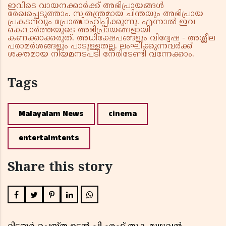
ഇവിടെ വായനക്കാർക്ക് അഭിപ്രായങ്ങൾ
രേഖപ്പെടുത്താം. സ്വതന്ത്രമായ ചിന്തയും അഭിപ്രായ
പ്രകടനവും പ്രോത്സാഹിപ്പിക്കുന്നു. എന്നാൽ ഇവ
കെവാർത്തയുടെ അഭിപ്രായങ്ങളായി
കണക്കാക്കരുത്. അധിക്ഷേപങ്ങളും വിദ്വേഷ - അശ്ലീല
പരാമർശങ്ങളും പാടുള്ളതല്ല. ലംഘിക്കുന്നവർക്ക്
ശക്തമായ നിയമനടപടി നേരിടേണ്ടി വന്നേക്കാം.
Tags
Malayalam News
cinema
entertaimtents
Share this story