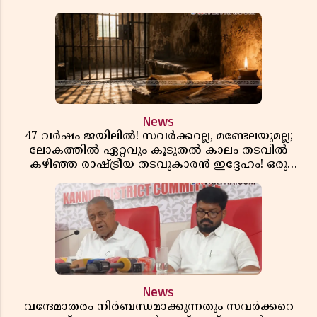
News
47 വർഷം ജയിലിൽ! സവർക്കറല്ല, മണ്ടേലയുമല്ല;
ലോകത്തിൽ ഏറ്റവും കൂടുതൽ കാലം തടവിൽ
കഴിഞ്ഞ രാഷ്ട്രീയ തടവുകാരൻ ഇദ്ദേഹം! ഒരു
ഇന്ത്യൻ സ്വാതന്ത്ര്യസമര സേനാനിയുടെ വേറിട്ട കഥ
News
വന്ദേമാതരം നിർബന്ധമാക്കുന്നതും സവർക്കറെ