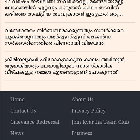
47 വർഷം ജയിലിൽ! സവർക്കറല്ല, മണ്ടേലയുമല്ല;
ലോകത്തിൽ ഏറ്റവും കൂടുതൽ കാലം തടവിൽ
കഴിഞ്ഞ രാഷ്ട്രീയ തടവുകാരൻ ഇദ്ദേഹം! ഒരു
ഇന്ത്യൻ സ്വാതന്ത്ര്യസമര സേനാനിയുടെ വേറിട്ട കഥ
വന്ദേമാതരം നിർബന്ധമാക്കുന്നതും സവർക്കറെ
പുകഴ്ത്തുന്നതും ആർഎസ്എസ് അജൻഡ;
സർക്കാരിനെതിരെ പിണറായി വിജയൻ
ക്രിമിനലുകൾ ഹീറോകളാകുന്ന കാലം; അർജുൻ
ആയങ്കിമാരും മലയാളിയുടെ സാംസ്കാരിക
വീഴ്ചകളും; നമ്മൾ എങ്ങോട്ടാണ് പോകുന്നത്
Home
About Us
Contact Us
Privacy Policy
Grievance Redressal
Join Kvartha Team Club
News
Business