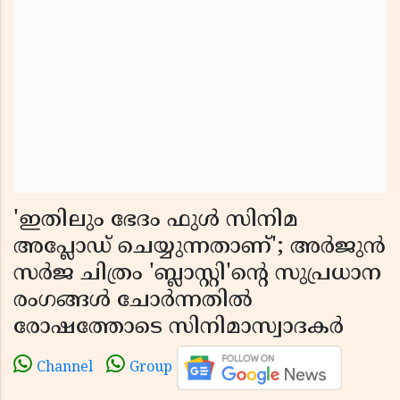
'ഇതിലും ഭേദം ഫുൾ സിനിമ
അപ്ലോഡ് ചെയ്യുന്നതാണ്'; അർജുൻ
സർജ ചിത്രം 'ബ്ലാസ്റ്റി'ന്റെ സുപ്രധാന
രംഗങ്ങൾ ചോർന്നതിൽ
രോഷത്തോടെ സിനിമാസ്വാദകർ
Channel
Group