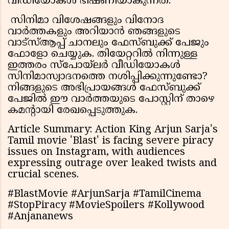
വീഡിയോകൾ ഭീഷണിയാകുന്നത്.
സിനിമാ വിശേഷങ്ങളും വിനോദ
വാർത്തകളും അറിയാൻ ഞങ്ങളുടെ
വാട്സ്ആപ്പ് ചാനലും ഫേസ്ബുക്ക് പേജും
ഫോളോ ചെയ്യുക. തിയേറ്ററിൽ നിന്നുള്ള
ഇത്തരം സ്പോയ്‌ലർ വീഡിയോകൾ
സിനിമാസ്വാദനത്തെ നശിപ്പിക്കുന്നുണ്ടോ?
നിങ്ങളുടെ അഭിപ്രായങ്ങൾ ഫേസ്ബുക്ക്
പേജിൽ ഈ വാർത്തയുടെ പോസ്റ്റിന് താഴെ
കമന്റായി രേഖപ്പെടുത്തുക.
Article Summary: Action King Arjun Sarja's
Tamil movie 'Blast' is facing severe piracy
issues on Instagram, with audiences
expressing outrage over leaked twists and
crucial scenes.
#BlastMovie #ArjunSarja #TamilCinema
#StopPiracy #MovieSpoilers #Kollywood
#Anjananews