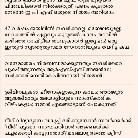
റിട്ടയർ ചെയ്ത ഉടൻ പി എഫ് തുക മുഴുവൻ
പിൻവലിക്കാൻ നിൽക്കരുത്; പണം കൂടുതൽ
നേടാൻ ഇ പി എഫ് ഒയുടെ നിയമം അറിയാം
47 വർഷം ജയിലിൽ! സവർക്കറല്ല, മണ്ടേലയുമല്ല;
ലോകത്തിൽ ഏറ്റവും കൂടുതൽ കാലം തടവിൽ
കഴിഞ്ഞ രാഷ്ട്രീയ തടവുകാരൻ ഇദ്ദേഹം! ഒരു
ഇന്ത്യൻ സ്വാതന്ത്ര്യസമര സേനാനിയുടെ വേറിട്ട കഥ
വന്ദേമാതരം നിർബന്ധമാക്കുന്നതും സവർക്കറെ
പുകഴ്ത്തുന്നതും ആർഎസ്എസ് അജൻഡ;
സർക്കാരിനെതിരെ പിണറായി വിജയൻ
ക്രിമിനലുകൾ ഹീറോകളാകുന്ന കാലം; അർജുൻ
ആയങ്കിമാരും മലയാളിയുടെ സാംസ്കാരിക
വീഴ്ചകളും; നമ്മൾ എങ്ങോട്ടാണ് പോകുന്നത്
ലീഗ് വിദ്യാഭ്യാസ വകുപ്പ് ഭരിക്കുമ്പോൾ സവർക്കർക്ക്
'വീർ' പട്ടമോ; സംഘപരിവാർ അജണ്ടയ്ക്ക്
പച്ചക്കൊടി കാട്ടുന്നതാര്? മഞ്ചേശ്വരത്തെ ക്വിസ്