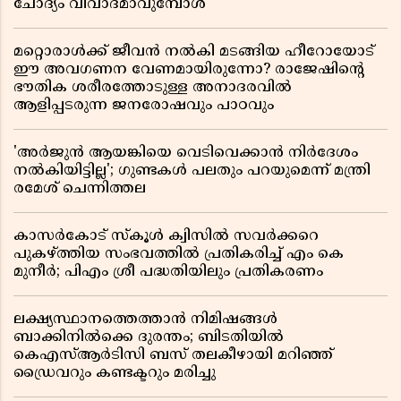
ചോദ്യം വിവാദമാവുമ്പോൾ
മറ്റൊരാൾക്ക് ജീവൻ നൽകി മടങ്ങിയ ഹീറോയോട്
ഈ അവഗണന വേണമായിരുന്നോ? രാജേഷിൻ്റെ
ഭൗതിക ശരീരത്തോടുള്ള അനാദരവിൽ
ആളിപ്പടരുന്ന ജനരോഷവും പാഠവും
'അർജുൻ ആയങ്കിയെ വെടിവെക്കാൻ നിർദേശം
നൽകിയിട്ടില്ല'; ഗുണ്ടകൾ പലതും പറയുമെന്ന് മന്ത്രി
രമേശ് ചെന്നിത്തല
കാസർകോട് സ്കൂൾ ക്വിസിൽ സവർക്കറെ
പുകഴ്ത്തിയ സംഭവത്തിൽ പ്രതികരിച്ച് എം കെ
മുനീർ; പിഎം ശ്രീ പദ്ധതിയിലും പ്രതികരണം
ലക്ഷ്യസ്ഥാനത്തെത്താൻ നിമിഷങ്ങൾ
ബാക്കിനിൽക്കെ ദുരന്തം; ബിടതിയിൽ
കെഎസ്ആർടിസി ബസ് തലകീഴായി മറിഞ്ഞ്
ഡ്രൈവറും കണ്ടക്ടറും മരിച്ചു