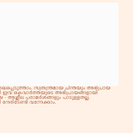
്പെടുത്താം. സ്വതന്ത്രമായ ചിന്തയും അഭിപ്രായ
്നാൽ ഇവ കെവാർത്തയുടെ അഭിപ്രായങ്ങളായി
 - അശ്ലീല പരാമർശങ്ങളും പാടുള്ളതല്ല.
നേരിടേണ്ടി വന്നേക്കാം.