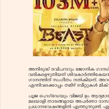
അനിരുദ്ധ് രവിചന്ദറും ജോനിക ഗാന്ധ
വരികളെഴുതിയത് ശിവകാര്‍ത്തികേയനായ
ഗാനത്തിന് സംഗീതം നല്‍കിയത്. അറബിക്
എന്നിവക്കൊപ്പം തമിഴ് ബീറ്റുകള്‍ മി
പൂജ ഹെഗ്‌ഡേയും വിജയ് ഉം ആദ്യമായി ഒന
മലയാളി താരങ്ങളായ അപര്‍ണാ ദാസും
പ്രധാനവേഷങ്ങളില്‍ എത്തുന്നുണ്ട്. ഏപ്