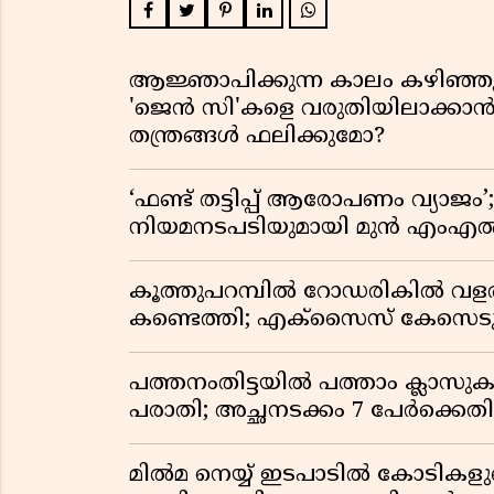
ആജ്ഞാപിക്കുന്ന കാലം കഴിഞ്ഞു;
'ജെൻ സി'കളെ വരുതിയിലാക്ക
തന്ത്രങ്ങൾ ഫലിക്കുമോ?
‘ഫണ്ട് തട്ടിപ്പ് ആരോപണം വ്
നിയമനടപടിയുമായി മുൻ എം
കൂത്തുപറമ്പിൽ റോഡരികിൽ വളർന
കണ്ടെത്തി; എക്സൈസ് കേസെടു
പത്തനംതിട്ടയിൽ പത്താം ക്ലാ
പരാതി; അച്ഛനടക്കം 7 പേർക്കെതി
മിൽമ നെയ്യ് ഇടപാടിൽ കോടികളുട