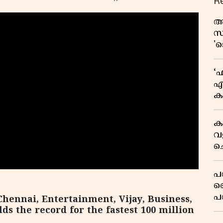
R
ആ
സ
'
ആ
ത
‘ഫ
എ
ക
ന
ട
ക
വ
ച
ക
പ
ല
പ
Chennai, Entertainment, Vijay, Business,
ക
ds the record for the fastest 100 million