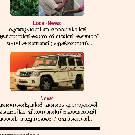
Local-News
കൂത്തുപറമ്പിൽ റോഡരികിൽ
ളർന്നുനിൽക്കുന്ന നിലയിൽ കഞ്ചാവ്
ചെടി കണ്ടെത്തി; എക്സൈസ്
കേസെടുത്തു
News
ത്തനംതിട്ടയിൽ പത്താം ക്ലാസുകാരി
ലൈംഗിക പീഡനത്തിനിരയായതായി
പരാതി; അച്ഛനടക്കം 7 പേർക്കെതിരെ
കേസ്, രണ്ടുപേർ അറസ്റ്റിൽ