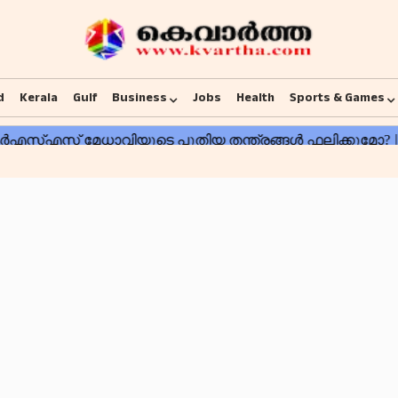
d
Kerala
Gulf
Business
Jobs
Health
Sports & Games