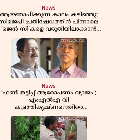
News
ആജ്ഞാപിക്കുന്ന കാലം കഴിഞ്ഞു;
സിജെപി പ്രതിഷേധത്തിന് പിന്നാലെ
'ജെൻ സി'കളെ വരുതിയിലാക്കാൻ
ആർഎസ്എസ് മേധാവിയുടെ പുതിയ
തന്ത്രങ്ങൾ ഫലിക്കുമോ?
News
‘ഫണ്ട് തട്ടിപ്പ് ആരോപണം വ്യാജം’;
എംഎൽഎ വി
കുഞ്ഞികൃഷ്ണനെതിരെ
നിയമനടപടിയുമായി മുൻ എംഎൽഎ
ടി ഐ മധുസൂദനൻ