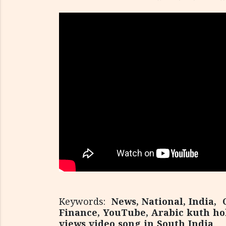
Keywords:
News, National, India, 
Finance, YouTube, Arabic kuth hol
views video song in South India