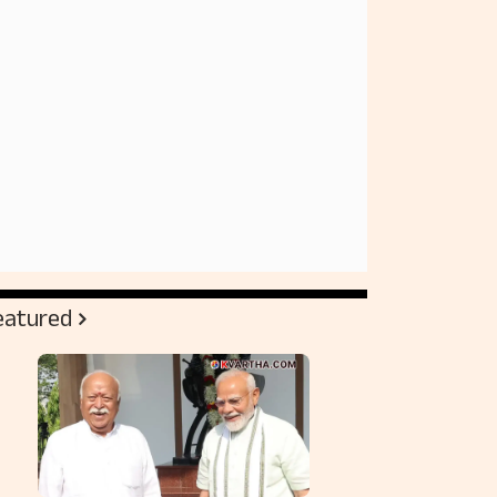
eatured