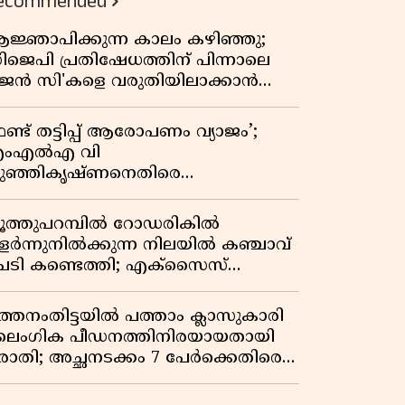
ecommended
ജ്ഞാപിക്കുന്ന കാലം കഴിഞ്ഞു;
ിജെപി പ്രതിഷേധത്തിന് പിന്നാലെ
ജെൻ സി'കളെ വരുതിയിലാക്കാൻ
ർഎസ്എസ് മേധാവിയുടെ പുതിയ
ന്ത്രങ്ങൾ ഫലിക്കുമോ?
ണ്ട് തട്ടിപ്പ് ആരോപണം വ്യാജം’;
ംഎൽഎ വി
ുഞ്ഞികൃഷ്ണനെതിരെ
ിയമനടപടിയുമായി മുൻ എംഎൽഎ
ി ഐ മധുസൂദനൻ
ൂത്തുപറമ്പിൽ റോഡരികിൽ
ളർന്നുനിൽക്കുന്ന നിലയിൽ കഞ്ചാവ്
െടി കണ്ടെത്തി; എക്സൈസ്
േസെടുത്തു
ത്തനംതിട്ടയിൽ പത്താം ക്ലാസുകാരി
ൈംഗിക പീഡനത്തിനിരയായതായി
രാതി; അച്ഛനടക്കം 7 പേർക്കെതിരെ
േസ്, രണ്ടുപേർ അറസ്റ്റിൽ