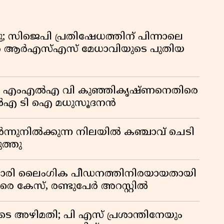
 സിജെപി പ്രതിഷേധത്തിന് പിന്നാലെ
ാൻ ആർഎസ്എസ് മേധാവിയുടെ പുതിയ
യാജം’; എംഎൽഎ വി കുഞ്ഞികൃഷ്ണനെതിരെ
എൽഎ ടി ഐ മധുസൂദനൻ
്നുനിൽക്കുന്ന നിലയിൽ കഞ്ചാവ് ചെടി
ത്തു
സുകാരി ലൈംഗിക പീഡനത്തിനിരയായതായി
രെ കേസ്, രണ്ടുപേർ അറസ്റ്റിൽ
െ അഴിമതി; പി എസ് പ്രശാന്തിനേയും