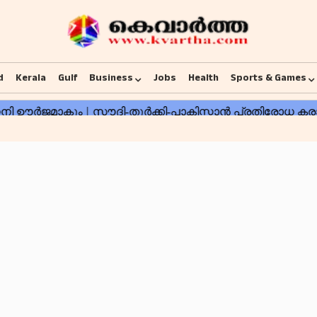
d
Kerala
Gulf
Business
Jobs
Health
Sports & Games