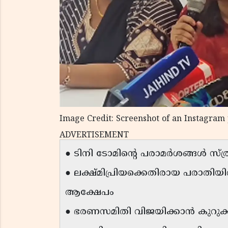
Image Credit: Screenshot of an Instagram
ADVERTISEMENT
● ടിനി ടോമിന്റെ പരാമർശങ്ങൾ സ്ത
● ലക്ഷ്മിപ്രിയക്കെതിരായ പരാതിയിൽ
ആക്ഷേപം
● ഭരണസമിതി വിജയിക്കാൻ കുറുക്ക