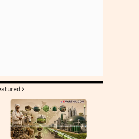
eatured