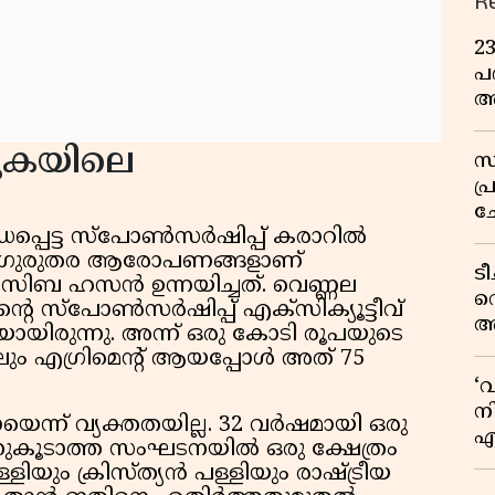
R
2
പദ
അ
ഇ
ുകയിലെ
സ
പ
ച
ധപ്പെട്ട സ്പോൺസർഷിപ്പ് കരാറിൽ
വ
രെ ഗുരുതര ആരോപണങ്ങളാണ്
ട
ൻസിബ ഹസൻ ഉന്നയിച്ചത്. വെണ്ണല
വ
തിന്റെ സ്പോൺസർഷിപ്പ് എക്‌സിക്യൂട്ടീവ്
അ
േതയായിരുന്നു. അന്ന് ഒരു കോടി രൂപയുടെ
മു
ലും എഗ്രിമെന്റ് ആയപ്പോൾ അത് 75
മ
‘
വ
നി
െന്ന് വ്യക്തതയില്ല. 32 വർഷമായി ഒരു
എ
നുകൂടാത്ത സംഘടനയിൽ ഒരു ക്ഷേത്രം
വ
ിയും ക്രിസ്ത്യൻ പള്ളിയും രാഷ്ട്രീയ