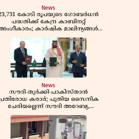
News
23,731 കോടി രൂപയുടെ ഗോബർധൻ
പദ്ധതിക്ക് കേന്ദ്ര കാബിനറ്റ്
അംഗീകാരം; കാർഷിക മാലിന്യങ്ങൾ
ഇനി ഊർജമാകും
News
സൗദി-തുർക്കി-പാകിസ്താൻ
പ്രതിരോധ കരാർ; പുതിയ സൈനിക
ചേരിയല്ലെന്ന് സൗദി അറേബ്യ,
വിമർശനവുമായി ഇറാൻ