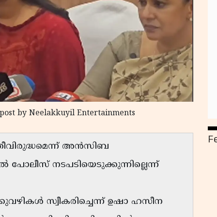
 post by Neelakkuyil Entertainments
F
്രീവിരുദ്ധമെന്ന് അൻസിബ
 പോലീസ് നടപടിയെടുക്കുന്നില്ലെന്ന്
ുവഴികൾ സ്വീകരിച്ചെന്ന് ഉഷാ ഹസീന