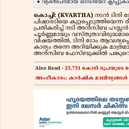
● വ്യക്തിപരമായ ഓഡിയോ ക്ലിപ്പുക
കൊച്ചി: (KVARTHA)
നടന്‍ ടിനി 
പിഷാരടിയെ കുറ്റപ്പെടുത്തിയെന്ന 
പ്രതികരിച്ച് നടി അന്‍സിബ ഹസ്സന്‍
പൂര്‍ണ്ണമായും വസ്തുതാവിരുദ്ധമ
വിഷയത്തില്‍, ടിനി ടോം ആവശ്യപ്പെ
കാര്യം തന്നെ അറിയിക്കുക മാത്ര
അന്‍സിബ ഫേസ്ബുക്കില്‍ പങ്കുവെച്
Also Read -
23,731 കോടി രൂപയുടെ ഗ
അംഗീകാരം; കാർഷിക മാലിന്യങ്ങ