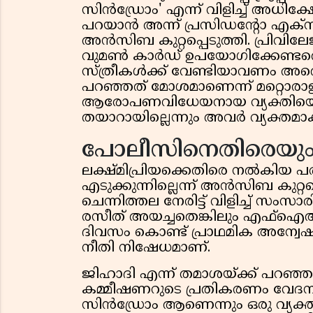
സിൻഡ്രോം' എന്ന് വിളിച്ച് അധിക്ഷേ
പറയാൻ അന്ന് പ്രസിഡന്റോ എക്സിക
അൻസിബ കുറ്റപ്പെടുത്തി. പ്രിവിലേ
വുമൺ കാർഡ് ഉപയോഗിക്കേണ്ടതെന
സ്ത്രീകൾക്ക് വേണ്ടിയാവണം അതെ
പറഞ്ഞത് മോശമാണെന്ന് മറ്റൊരാളു
ആരോപണവിധേയനായ വ്യക്തിയെ മാറ
തയാറായില്ലെന്നും അവർ വ്യക്തമാക്
പോലീസിനെതിരെയു
ലക്ഷ്മിപ്രിയക്കെതിരെ നൽകിയ 
എടുക്കുന്നില്ലെന്ന് അൻസിബ കുറ്റപ്പ
ചെന്നിത്തല നേരിട്ട് വിളിച്ച് സ
രസീത് അയച്ചതെങ്കിലും എഫ്ഐആർ 
ദിവസം കൊണ്ട് പ്രാഥമിക അന്വേ
നീതി നിഷേധമാണ്.
ജിഹാദി എന്ന് തമാശയ്ക്ക് പറഞ്ഞ
കമ്മീഷണറുടെ പ്രതികരണം വേദനിപ
സിൻഡ്രോം ആണെന്നും ഒരു വ്യക്ത