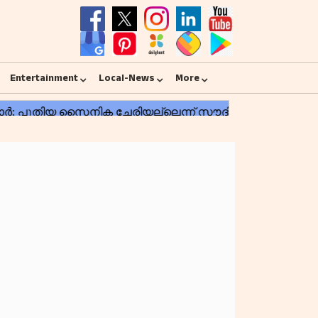
Entertainment
Local-News
More