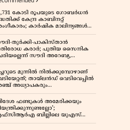
ecommended
3,731 കോടി രൂപയുടെ ഗോബർധൻ
്ധതിക്ക് കേന്ദ്ര കാബിനറ്റ്
ംഗീകാരം; കാർഷിക മാലിന്യങ്ങൾ
നി ഊർജമാകും
ൗദി-തുർക്കി-പാകിസ്താൻ
്രതിരോധ കരാർ; പുതിയ സൈനിക
േരിയല്ലെന്ന് സൗദി അറേബ്യ,
ിമർശനവുമായി ഇറാൻ
ീച്ചറുടെ മുന്നിൽ നിൽക്കുമ്പോഴാണ്
െടിയേറ്റത്; തായ്‌ലൻഡ് വെടിവെപ്പിൽ
ഞ്ച് അധ്യാപകരും
ത്തശ്ശീമുത്തശ്ശന്മാരും കൊല്ലപ്പെട്ടു,
രണസംഖ്യ 7; ഞെട്ടിക്കുന്ന
വിദേശ ഫണ്ടുകൾ അമേരിക്കയും
െളിപ്പെടുത്തലുകൾ
യന്ത്രിക്കുന്നുണ്ടല്ലോ’;
ഫ്സിആർഎ ബില്ലിലെ യുഎസ്
ിമർശനങ്ങൾക്ക് മറുപടിയുമായി ഇന്ത്യ