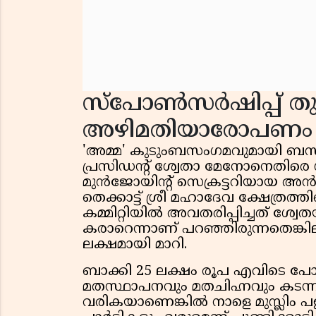
സ്പോൺസർഷിപ്പ് ത
അഴിമതിയാരോപണം
'അമ്മ' കുടുംബസംഗമവുമായി ബന്
പ്രസിഡന്റ് ശ്വേതാ മേനോനെതി
മുൻജോയിന്റ് സെക്രട്ടറിയായ അ
തെക്കാട്ട് ശ്രീ മഹാദേവ ക്ഷേത്രത്
കമ്മിറ്റിയിൽ അവതരിപ്പിച്ചത് ശ്വ
കരാറെന്നാണ് പറഞ്ഞിരുന്നതെങ്കി
ലക്ഷമായി മാറി.
ബാക്കി 25 ലക്ഷം രൂപ എവിടെ പോയ
മതസ്ഥാപനവും മതചിഹ്നവും കടന്
വരികയാണെങ്കിൽ നാളെ മുസ്ലിം പള്ള