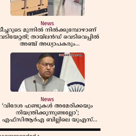
News
ടീച്ചറുടെ മുന്നിൽ നിൽക്കുമ്പോഴാണ്
െടിയേറ്റത്; തായ്‌ലൻഡ് വെടിവെപ്പിൽ
അഞ്ച് അധ്യാപകരും
മുത്തശ്ശീമുത്തശ്ശന്മാരും കൊല്ലപ്പെട്ടു,
മരണസംഖ്യ 7; ഞെട്ടിക്കുന്ന
വെളിപ്പെടുത്തലുകൾ
News
‘വിദേശ ഫണ്ടുകൾ അമേരിക്കയും
നിയന്ത്രിക്കുന്നുണ്ടല്ലോ’;
എഫ്സിആർഎ ബില്ലിലെ യുഎസ്
ിമർശനങ്ങൾക്ക് മറുപടിയുമായി ഇന്ത്യ