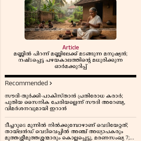
Article
മണ്ണിൽ പിറന്ന് മണ്ണിലേക്ക് മടങ്ങുന്ന മനുഷ്യൻ;
നഷ്ടപ്പെട്ട പഴയകാലത്തിൻ്റെ മധുരിക്കുന്ന
ഓർമക്കുറിപ്പ്
Recommended
സൗദി-തുർക്കി-പാകിസ്താൻ പ്രതിരോധ കരാർ;
പുതിയ സൈനിക ചേരിയല്ലെന്ന് സൗദി അറേബ്യ,
വിമർശനവുമായി ഇറാൻ
ടീച്ചറുടെ മുന്നിൽ നിൽക്കുമ്പോഴാണ് വെടിയേറ്റത്;
തായ്‌ലൻഡ് വെടിവെപ്പിൽ അഞ്ച് അധ്യാപകരും
മുത്തശ്ശീമുത്തശ്ശന്മാരും കൊല്ലപ്പെട്ടു, മരണസംഖ്യ 7;