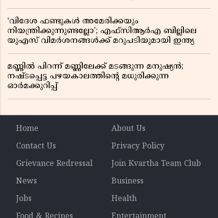
ഞെട്ടിക്കുന്ന വെളിപ്പെടുത്തലുകൾ
‘വിദേശ ഫണ്ടുകൾ അമേരിക്കയും
നിയന്ത്രിക്കുന്നുണ്ടല്ലോ’; എഫ്സിആർഎ ബില്ലിലെ
യുഎസ് വിമർശനങ്ങൾക്ക് മറുപടിയുമായി ഇന്ത്യ
മണ്ണിൽ പിറന്ന് മണ്ണിലേക്ക് മടങ്ങുന്ന മനുഷ്യൻ;
നഷ്ടപ്പെട്ട പഴയകാലത്തിൻ്റെ മധുരിക്കുന്ന
ഓർമക്കുറിപ്പ്
Home
About Us
Contact Us
Privacy Policy
Grievance Redressal
Join Kvartha Team Club
News
Business
Jobs
Health
Food & Recipes
Entertainment