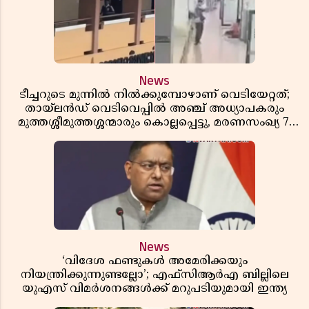
News
ടീച്ചറുടെ മുന്നിൽ നിൽക്കുമ്പോഴാണ് വെടിയേറ്റത്;
തായ്‌ലൻഡ് വെടിവെപ്പിൽ അഞ്ച് അധ്യാപകരും
മുത്തശ്ശീമുത്തശ്ശന്മാരും കൊല്ലപ്പെട്ടു, മരണസംഖ്യ 7;
ഞെട്ടിക്കുന്ന വെളിപ്പെടുത്തലുകൾ
News
‘വിദേശ ഫണ്ടുകൾ അമേരിക്കയും
നിയന്ത്രിക്കുന്നുണ്ടല്ലോ’; എഫ്സിആർഎ ബില്ലിലെ
യുഎസ് വിമർശനങ്ങൾക്ക് മറുപടിയുമായി ഇന്ത്യ