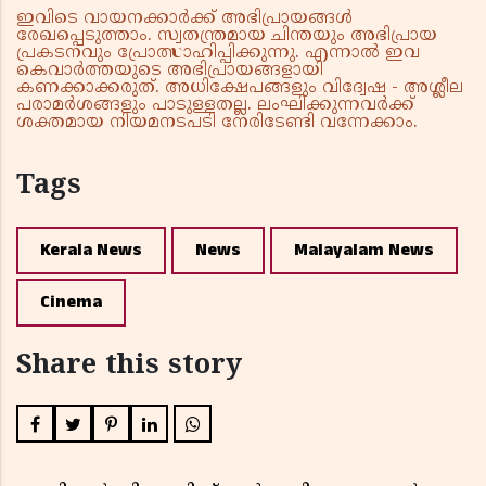
ഇവിടെ വായനക്കാർക്ക് അഭിപ്രായങ്ങൾ
രേഖപ്പെടുത്താം. സ്വതന്ത്രമായ ചിന്തയും അഭിപ്രായ
പ്രകടനവും പ്രോത്സാഹിപ്പിക്കുന്നു. എന്നാൽ ഇവ
കെവാർത്തയുടെ അഭിപ്രായങ്ങളായി
കണക്കാക്കരുത്. അധിക്ഷേപങ്ങളും വിദ്വേഷ - അശ്ലീല
പരാമർശങ്ങളും പാടുള്ളതല്ല. ലംഘിക്കുന്നവർക്ക്
ശക്തമായ നിയമനടപടി നേരിടേണ്ടി വന്നേക്കാം.
Tags
Kerala News
News
Malayalam News
Cinema
Share this story