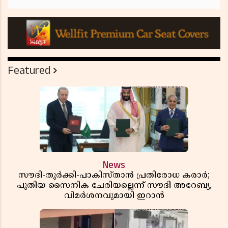
Featured
News
സൗദി-തുർക്കി-പാകിസ്താൻ പ്രതിരോധ കരാർ;
പുതിയ സൈനിക ചേരിയല്ലെന്ന് സൗദി അറേബ്യ,
വിമർശനവുമായി ഇറാൻ