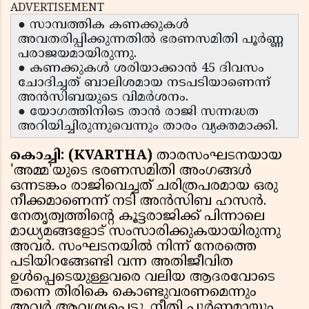
ADVERTISEMENT
● സാമ്പത്തിക കണക്കുകൾ
അവതരിപ്പിക്കുന്നതിൽ ഭരണസമിതി പൂർണ്ണ
പരാജയമായിരുന്നു.
● കണക്കുകൾ ശരിയാക്കാൻ 45 ദിവസം
ചോദിച്ചത് ബാലിശമായ നടപടിയാണെന്ന്
അൻസിബയുടെ വിമർശനം.
● യോഗത്തിനിടെ താൻ രാജി സന്നദ്ധത
അറിയിച്ചിരുന്നുവെന്നും താരം വ്യക്തമാക്കി.
കൊച്ചി: (KVARTHA)
താരസംഘടനയായ
'അമ്മ'യുടെ ഭരണസമിതി അംഗങ്ങൾ
ഒന്നടങ്കം രാജിവെച്ചത് ചരിത്രപരമായ ഒരു
നീക്കമാണെന്ന് നടി അൻസിബ ഹസൻ.
നേതൃത്വത്തിൻ്റെ കൂട്ടരാജിക്ക് പിന്നാലെ
മാധ്യമങ്ങളോട് സംസാരിക്കുകയായിരുന്നു
അവർ. സംഘടനയിൽ നിന്ന് നേരത്തെ
പടിയിറങ്ങേണ്ടി വന്ന അതിജീവിത
ഉൾപ്പെടെയുള്ളവരെ വലിയ ആദരവോടെ
തന്നെ തിരികെ കൊണ്ടുവരണമെന്നും
അവർ ആവശ്യപ്പെട്ടു. നീതി പൂർണ്ണമായും