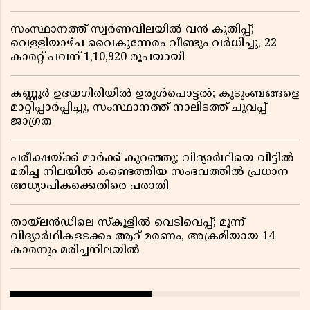
സംസ്ഥാനത്ത് സ്വർണവിലയിൽ വൻ കുതിപ്പ്;
വെള്ളിയാഴ്ച വൈകുന്നേരം വീണ്ടും വർധിച്ചു, 22
കാരറ്റ് പവന് 1,10,920 രൂപയായി
കണ്ണൂർ ഉദയഗിരിയിൽ ഉരുൾപൊട്ടൽ; കുടുംബങ്ങളെ
മാറ്റിപ്പാർപ്പിച്ചു, സംസ്ഥാനത്ത് നാലിടത്ത് ചുവപ്പ്
ജാഗ്രത
പരീക്ഷയ്ക്ക് മാർക്ക് കുറഞ്ഞു; വിദ്യാർഥിയെ വീട്ടിൽ
മരിച്ച നിലയിൽ കണ്ടെത്തിയ സംഭവത്തിൽ പ്രധാന
അധ്യാപികക്കെതിരെ പരാതി
തായ്‌ലൻഡിലെ സ്‌കൂളിൽ വെടിവെപ്പ്; മൂന്ന്
വിദ്യാർഥികളടക്കം ആറ് മരണം, അക്രമിയായ 14
കാരനും മരിച്ചനിലയിൽ