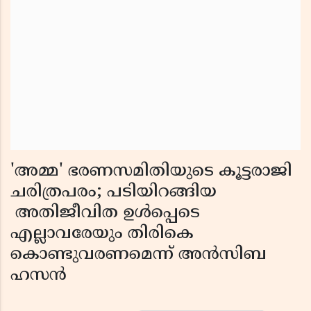
'അമ്മ' ഭരണസമിതിയുടെ കൂട്ടരാജി
ചരിത്രപരം; പടിയിറങ്ങിയ
അതിജീവിത ഉൾപ്പെടെ
എല്ലാവരേയും തിരികെ
കൊണ്ടുവരണമെന്ന് അൻസിബ
ഹസൻ