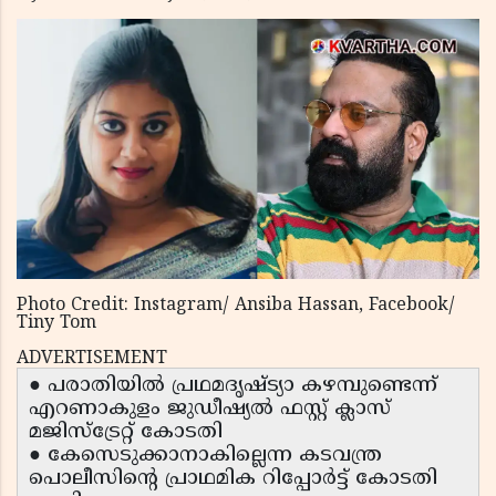
Photo Credit: Instagram/ Ansiba Hassan, Facebook/
Tiny Tom
ADVERTISEMENT
● പരാതിയിൽ പ്രഥമദൃഷ്ട്യാ കഴമ്പുണ്ടെന്ന്
എറണാകുളം ജുഡീഷ്യൽ ഫസ്റ്റ് ക്ലാസ്
മജിസ്ട്രേറ്റ് കോടതി
● കേസെടുക്കാനാകില്ലെന്ന കടവന്ത്ര
പൊലീസിൻ്റെ പ്രാഥമിക റിപ്പോർട്ട് കോടതി