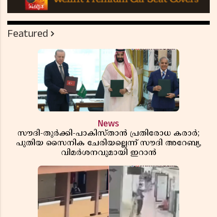
Featured
News
സൗദി-തുർക്കി-പാകിസ്താൻ പ്രതിരോധ കരാർ;
പുതിയ സൈനിക ചേരിയല്ലെന്ന് സൗദി അറേബ്യ,
വിമർശനവുമായി ഇറാൻ