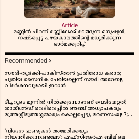
Article
മണ്ണിൽ പിറന്ന് മണ്ണിലേക്ക് മടങ്ങുന്ന മനുഷ്യൻ;
നഷ്ടപ്പെട്ട പഴയകാലത്തിൻ്റെ മധുരിക്കുന്ന
ഓർമക്കുറിപ്പ്
Recommended
സൗദി-തുർക്കി-പാകിസ്താൻ പ്രതിരോധ കരാർ;
പുതിയ സൈനിക ചേരിയല്ലെന്ന് സൗദി അറേബ്യ,
വിമർശനവുമായി ഇറാൻ
ടീച്ചറുടെ മുന്നിൽ നിൽക്കുമ്പോഴാണ് വെടിയേറ്റത്;
തായ്‌ലൻഡ് വെടിവെപ്പിൽ അഞ്ച് അധ്യാപകരും
മുത്തശ്ശീമുത്തശ്ശന്മാരും കൊല്ലപ്പെട്ടു, മരണസംഖ്യ 7;
ഞെട്ടിക്കുന്ന വെളിപ്പെടുത്തലുകൾ
‘വിദേശ ഫണ്ടുകൾ അമേരിക്കയും
നിയന്ത്രിക്കുന്നുണ്ടല്ലോ’; എഫ്സിആർഎ ബില്ലിലെ