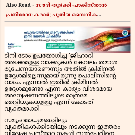
Also Read -
സൗദി-തുർക്കി-പാകിസ്താൻ
പ്രതിരോധ കരാർ; പുതിയ സൈനിക
ചേരിയല്ലെന്ന് സൗദി അറേബ്യ, വിമർശനവുമായി
ഇറാൻ
ടിനി ടോം ഉപയോഗിച്ച 'ജിഹാദി'
അടക്കമുള്ള വാക്കുകൾ കേവലം തമാശ
രൂപേണയാണെന്നും അതിൽ ക്രിമിനൽ
ഉദ്ദേശമില്ലെന്നുമായിരുന്നു പൊലീസിന്റെ
വാദം. എന്നാൽ ഇതിൽ ക്രിമിനൽ
ഉദ്ദേശമുണ്ടോ എന്ന കാര്യം വിശദമായ
അന്വേഷണത്തിലൂടെ മാത്രമേ
തെളിയുകയുള്ളൂ എന്ന് കോടതി
വ്യക്തമാക്കി.
സമൂഹമാധ്യമങ്ങളിലും
വ്യക്തികൾക്കിടയിലും നടക്കുന്ന ഇത്തരം
വിദ്വേഷ പ്രസ്താവനകൾ സൽപ്പേരിനെ