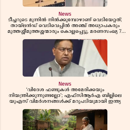
News
ടീച്ചറുടെ മുന്നിൽ നിൽക്കുമ്പോഴാണ് വെടിയേറ്റത്;
തായ്‌ലൻഡ് വെടിവെപ്പിൽ അഞ്ച് അധ്യാപകരും
മുത്തശ്ശീമുത്തശ്ശന്മാരും കൊല്ലപ്പെട്ടു, മരണസംഖ്യ 7;
ഞെട്ടിക്കുന്ന വെളിപ്പെടുത്തലുകൾ
News
‘വിദേശ ഫണ്ടുകൾ അമേരിക്കയും
നിയന്ത്രിക്കുന്നുണ്ടല്ലോ’; എഫ്സിആർഎ ബില്ലിലെ
യുഎസ് വിമർശനങ്ങൾക്ക് മറുപടിയുമായി ഇന്ത്യ