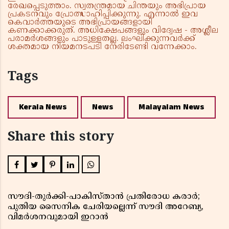
രേഖപ്പെടുത്താം. സ്വതന്ത്രമായ ചിന്തയും അഭിപ്രായ
പ്രകടനവും പ്രോത്സാഹിപ്പിക്കുന്നു. എന്നാൽ ഇവ
കെവാർത്തയുടെ അഭിപ്രായങ്ങളായി
കണക്കാക്കരുത്. അധിക്ഷേപങ്ങളും വിദ്വേഷ - അശ്ലീല
പരാമർശങ്ങളും പാടുള്ളതല്ല. ലംഘിക്കുന്നവർക്ക്
ശക്തമായ നിയമനടപടി നേരിടേണ്ടി വന്നേക്കാം.
Tags
Kerala News
News
Malayalam News
Share this story
സൗദി-തുർക്കി-പാകിസ്താൻ പ്രതിരോധ കരാർ;
പുതിയ സൈനിക ചേരിയല്ലെന്ന് സൗദി അറേബ്യ,
വിമർശനവുമായി ഇറാൻ