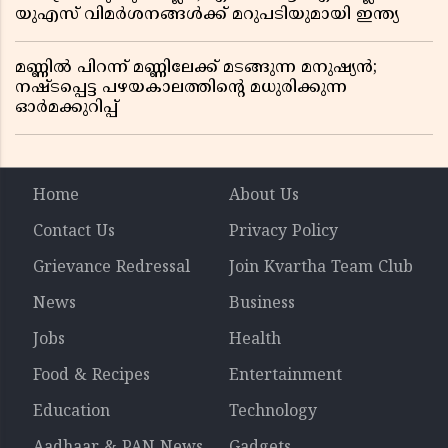
യുഎസ് വിമർശനങ്ങൾക്ക് മറുപടിയുമായി ഇന്ത്യ
മണ്ണിൽ പിറന്ന് മണ്ണിലേക്ക് മടങ്ങുന്ന മനുഷ്യൻ;
നഷ്ടപ്പെട്ട പഴയകാലത്തിൻ്റെ മധുരിക്കുന്ന
ഓർമക്കുറിപ്പ്
Home
About Us
Contact Us
Privacy Policy
Grievance Redressal
Join Kvartha Team Club
News
Business
Jobs
Health
Food & Recipes
Entertainment
Education
Technology
Aadhaar & PAN News
Gadgets