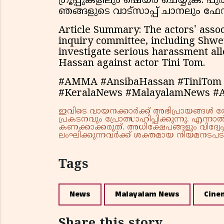
ഗ്രൂപ്പുകളിലും ഷെയർ ചെയ്യുക.
ഞങ്ങളുടെ വാട്സാപ്പ് ചാനലും ഫ
Article Summary: The actors' asso
inquiry committee, including Shw
investigate serious harassment all
Hassan against actor Tini Tom.
#AMMA #AnsibaHassan #TiniTom
#KeralaNews #MalayalamNews 
ഇവിടെ വായനക്കാർക്ക് അഭിപ്രായങ്ങൾ രേഖപ
പ്രകടനവും പ്രോത്സാഹിപ്പിക്കുന്നു. എന
കണക്കാക്കരുത്. അധിക്ഷേപങ്ങളും വിദ്വേഷ
ലംഘിക്കുന്നവർക്ക് ശക്തമായ നിയമനടപടി 
Tags
News
Malayalam News
Cine
Share this story