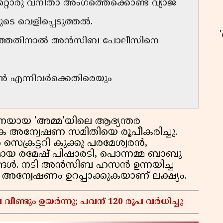
റൊരു വനിതാ അംഗത്തെക്കൊണ്ട് വ്യാജ
 വെളിപ്പെടുത്തൽ.
കാത്തതിനാൽ അൻസിബ പോലീസിനെ
ഉ
വരൻ എന്നിവർക്കെതിരെയും
ായ 'അമ്മ'യിലെ ആഭ്യന്തര
േക അന്വേഷണ സമിതിയെ രൂപീകരിച്ചു.
െക്രട്ടറി കുക്കു പരമേശ്വരൻ,
യ രമേഷ് പിഷാരടി, പൊന്നമ്മ ബാബു
്ങൾ. നടി അൻസിബ ഹസൻ ഉന്നയിച്ച
്വേഷണം ഉറപ്പാക്കുകയാണ് ലക്ഷ്യം.
വീണ്ടും ഉയർന്നു; പവന് 120 രൂപ വര്‍ധിച്ചു
സ