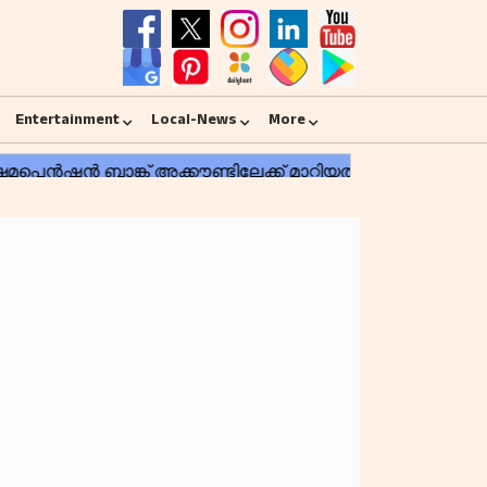
Entertainment
Local-News
More