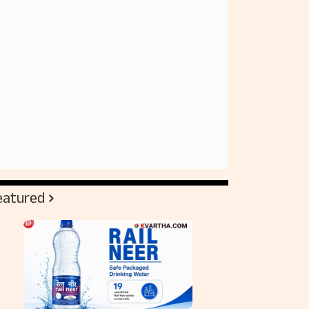
eatured