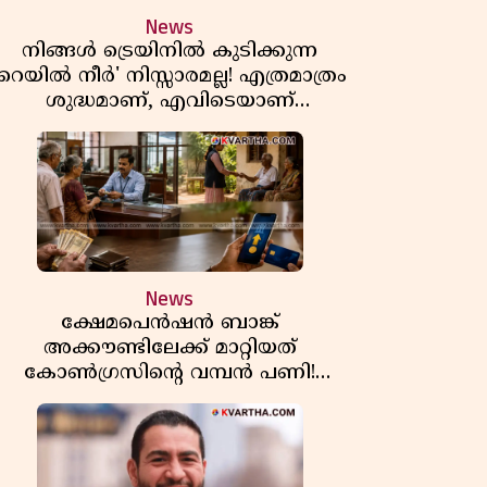
News
നിങ്ങൾ ട്രെയിനിൽ കുടിക്കുന്ന
'റെയിൽ നീർ' നിസ്സാരമല്ല! എത്രമാത്രം
ശുദ്ധമാണ്, എവിടെയാണ്
ണ്ടാക്കുന്നത്? നിർമാണ രഹസ്യങ്ങൾ
അത്ഭുതപ്പെടുത്തും
News
ക്ഷേമപെൻഷൻ ബാങ്ക്
അക്കൗണ്ടിലേക്ക് മാറ്റിയത്
കോൺഗ്രസിന്റെ വമ്പൻ പണി!
സഹകരണ സംഘങ്ങളെ
ഒഴിവാക്കുമ്പോൾ വലിയ തിരിച്ചടി
ിപിഎമ്മിന്? നഷ്ടമാകുന്നത് ജനകീയ
അടിത്തറ!