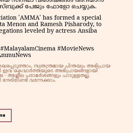
 പുതിയ സിനിമാ വിശേഷങ്ങൾ അറിയാൻ
േസ്ബുക്ക് പേജും ഫോളോ ചെയ്യുക.
ciation 'AMMA' has formed a special
eta Menon and Ramesh Pisharody, to
egations leveled by actress Ansiba
 #MalayalamCinema #MovieNews
#AmmuNews
്പെടുത്താം. സ്വതന്ത്രമായ ചിന്തയും അഭിപ്രായ
്നാൽ ഇവ കെവാർത്തയുടെ അഭിപ്രായങ്ങളായി
 - അശ്ലീല പരാമർശങ്ങളും പാടുള്ളതല്ല.
നേരിടേണ്ടി വന്നേക്കാം.
ma