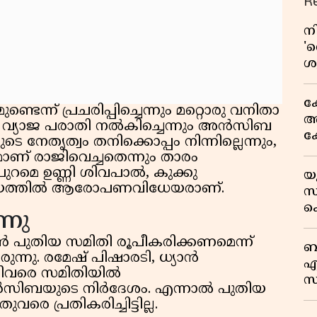
R
ന
'റ
ശ
ഉ
അ
ക
െന്ന് പ്രചരിപ്പിച്ചെന്നും മറ്റൊരു വനിതാ
അക
 വ്യാജ പരാതി നൽകിച്ചെന്നും അൻസിബ
ക
െ നേതൃത്വം തനിക്കൊപ്പം നിന്നില്ലെന്നും,
സ
് രാജിവെച്ചതെന്നും താരം
ഒ
് പുറമെ ഉണ്ണി ശിവപാൽ, കുക്കു
യ
സ
ഷയത്തിൽ ആരോപണവിധേയരാണ്.
സ്
അ
ക
്നു
സയ
'
 പുതിയ സമിതി രൂപീകരിക്കണമെന്ന്
ബ
പ്
ന്നു. രമേഷ് പിഷാരടി, ധ്യാൻ
എ
നിവരെ സമിതിയിൽ
സ
അൻസിബയുടെ നിർദേശം. എന്നാൽ പുതിയ
ഫ
െ പ്രതികരിച്ചിട്ടില്ല.
ഓ