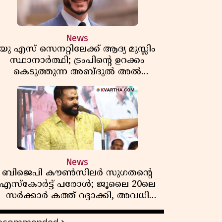
News
യു എസ് സെനറ്റിലേക്ക് ആദ്യ മുസ്ലിം
സ്ഥാനാർത്ഥി; ട്രംപിന്റെ ഉറക്കം
കെടുത്തുന്ന അബ്ദുൽ അൽ
സയ്യിദിന്റെ രാഷ്ട്രീയ തരംഗം!
'അവസാന റിപ്പബ്ലിക്കൻ
പ്രസിഡന്റാകുമോ ട്രംപ്?'
News
ബിജെപി കൗൺസിലർ സുഗതന്റെ
എസ്‌കോർട്ട് പരോൾ; ജൂലൈ 20ലെ
സർക്കാർ കത്ത് റദ്ദാക്കി, അവധി
യലിലെ വീഴ്ചകളിൽ മുഖ്യമന്ത്രിയുടെ
ഫീസ് അന്വേഷണത്തിന് ഉത്തരവിട്ടു