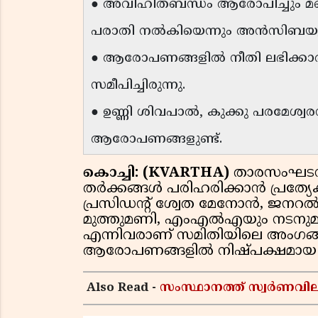
● അവിഹിതബന്ധം ആരോപിച്ചും മറ്
പരാതി നൽകിയെന്നും അൻസിബയുടെ
● ആരോപണങ്ങളിൽ നീതി ലഭിക്
സമീപിച്ചിരുന്നു.
● ഉണ്ണി ശിവപാൽ, കുക്കു പരമേശ്
ആരോപണങ്ങളുണ്ട്.
കൊച്ചി: (KVARTHA)
താരസംഘടനയ
തർക്കങ്ങൾ പരിഹരിക്കാൻ പ്രത്യ
പ്രസിഡൻ്റ് ശ്വേത മേനോൻ, ജനറൽ സ
മുത്തുമണി, എംഎൽഎയും നടനുമാ
എന്നിവരാണ് സമിതിയിലെ അംഗങ
ആരോപണങ്ങളിൽ നിഷ്പക്ഷമായ അന
Also Read -
സംസ്ഥാനത്ത് സ്വര്‍ണവില 