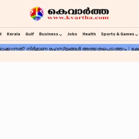
d
Kerala
Gulf
Business
Jobs
Health
Sports & Games