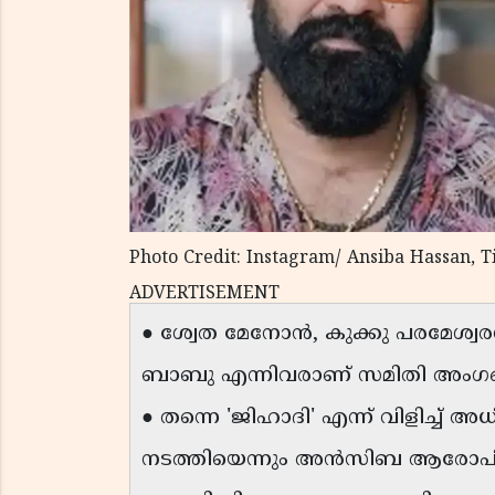
Photo Credit: Instagram/ Ansiba Hassan, 
ADVERTISEMENT
● ശ്വേത മേനോൻ, കുക്കു പരമേശ്വര
ബാബു എന്നിവരാണ് സമിതി അംഗങ
● തന്നെ 'ജിഹാദി' എന്ന് വിളിച്ച് അ
നടത്തിയെന്നും അൻസിബ ആരോപിക്