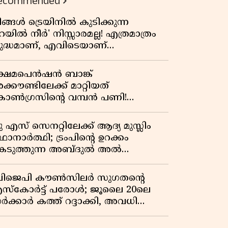
ecommended
ിങ്ങൾ ട്രെയിനിൽ കുടിക്കുന്ന
െയിൽ നീർ' നിസ്സാരമല്ല! എത്രമാത്രം
ുദ്ധമാണ്, എവിടെയാണ്
ണ്ടാക്കുന്നത്? നിർമാണ രഹസ്യങ്ങൾ
ത്ഭുതപ്പെടുത്തും
്ഷേമപെൻഷൻ ബാങ്ക്
്കൗണ്ടിലേക്ക് മാറ്റിയത്
ോൺഗ്രസിന്റെ വമ്പൻ പണി!
ഹകരണ സംഘങ്ങളെ
ഴിവാക്കുമ്പോൾ വലിയ തിരിച്ചടി
ു എസ് സെനറ്റിലേക്ക് ആദ്യ മുസ്ലിം
ിപിഎമ്മിന്? നഷ്ടമാകുന്നത് ജനകീയ
ഥാനാർത്ഥി; ട്രംപിന്റെ ഉറക്കം
ടിത്തറ!
െടുത്തുന്ന അബ്ദുൽ അൽ
്യിദിന്റെ രാഷ്ട്രീയ തരംഗം!
അവസാന റിപ്പബ്ലിക്കൻ
ിജെപി കൗൺസിലർ സുഗതന്റെ
രസിഡന്റാകുമോ ട്രംപ്?'
സ്‌കോർട്ട് പരോൾ; ജൂലൈ 20ലെ
ർക്കാർ കത്ത് റദ്ദാക്കി, അവധി
യലിലെ വീഴ്ചകളിൽ മുഖ്യമന്ത്രിയുടെ
ഫീസ് അന്വേഷണത്തിന് ഉത്തരവിട്ടു