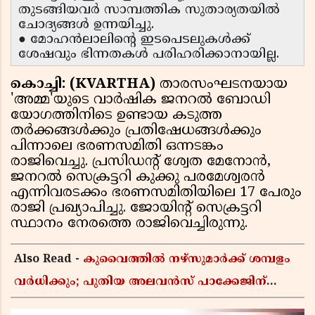
തുടങ്ങിയവർ സാമ്പത്തിക സുതാര്യതയിൽ
ചോദ്യങ്ങൾ ഉന്നയിച്ചു.
● മോഹൻലാലിന്റെ ഇടപെടലുകൾക്ക്
ശേഷവും ഭിന്നതകൾ പരിഹരിക്കാനായില്ല.
കൊച്ചി: (KVARTHA)
താരസംഘടനയായ
'അമ്മ'യുടെ വാർഷിക ജനറൽ ബോഡി
യോഗത്തിനിടെ ഉണ്ടായ കടുത്ത
തർക്കങ്ങൾക്കും പ്രതിഷേധങ്ങൾക്കും
പിന്നാലെ ഭരണസമിതി ഒന്നടങ്കം
രാജിവെച്ചു. പ്രസിഡന്റ് ശ്വേത മേനോൻ,
ജനറൽ സെക്രട്ടറി കുക്കു പരമേശ്വരൻ
എന്നിവരടക്കം ഭരണസമിതിയിലെ 17 പേരും
രാജി പ്രഖ്യാപിച്ചു. ജോയിന്റ് സെക്രട്ടറി
സ്ഥാനം നേരത്തെ രാജിവെച്ചിരുന്നു.
Also Read -
കുവൈത്തിൽ നഴ്‌സുമാർക്ക് ശമ്പളം
വർധിക്കും; പുതിയ അലവൻസ് പാക്കേജിന്
ആരോഗ്യ മന്ത്രാലയത്തിൻ്റെ അംഗീകാരം