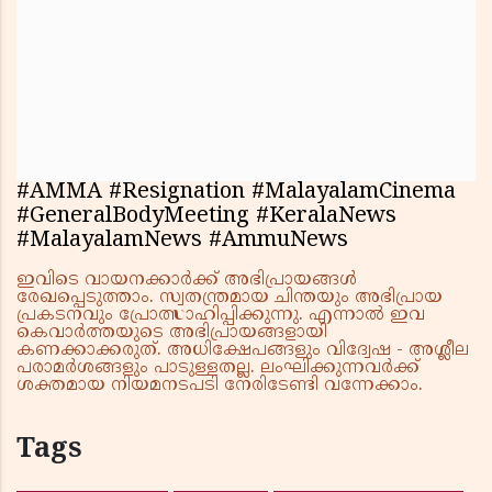
#AMMA #Resignation #MalayalamCinema
#GeneralBodyMeeting #KeralaNews
#MalayalamNews #AmmuNews
ഇവിടെ വായനക്കാർക്ക് അഭിപ്രായങ്ങൾ
രേഖപ്പെടുത്താം. സ്വതന്ത്രമായ ചിന്തയും അഭിപ്രായ
പ്രകടനവും പ്രോത്സാഹിപ്പിക്കുന്നു. എന്നാൽ ഇവ
കെവാർത്തയുടെ അഭിപ്രായങ്ങളായി
കണക്കാക്കരുത്. അധിക്ഷേപങ്ങളും വിദ്വേഷ - അശ്ലീല
പരാമർശങ്ങളും പാടുള്ളതല്ല. ലംഘിക്കുന്നവർക്ക്
ശക്തമായ നിയമനടപടി നേരിടേണ്ടി വന്നേക്കാം.
Tags