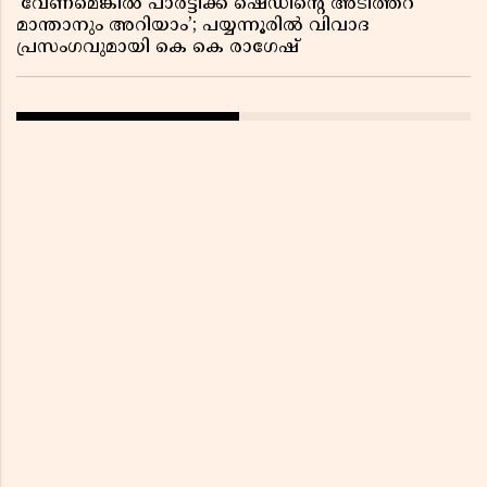
‘വേണമെങ്കിൽ പാർട്ടിക്ക് ഷെഡിൻ്റെ അടിത്തറ
മാന്താനും അറിയാം’; പയ്യന്നൂരിൽ വിവാദ
പ്രസംഗവുമായി കെ കെ രാഗേഷ്