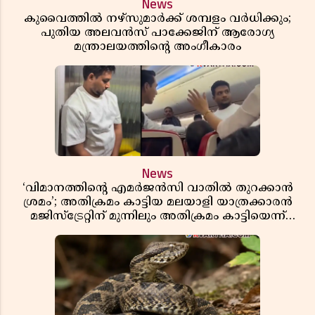
News
കുവൈത്തിൽ നഴ്‌സുമാർക്ക് ശമ്പളം വർധിക്കും;
പുതിയ അലവൻസ് പാക്കേജിന് ആരോഗ്യ
മന്ത്രാലയത്തിൻ്റെ അംഗീകാരം
News
‘വിമാനത്തിൻ്റെ എമർജൻസി വാതിൽ തുറക്കാൻ
ശ്രമം’; അതിക്രമം കാട്ടിയ മലയാളി യാത്രക്കാരൻ
മജിസ്ട്രേറ്റിന് മുന്നിലും അതിക്രമം കാട്ടിയെന്ന്
പൊലീസ്