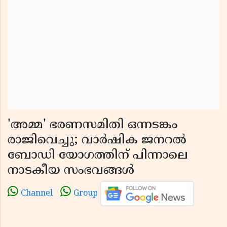
'അമ്മ' ഭരണസമിതി ഒന്നടങ്കം
രാജിവെച്ചു; വാർഷിക ജനറൽ
ബോഡി യോഗത്തിന് പിന്നാലെ
നാടകീയ സംഭവങ്ങൾ
Channel
Group