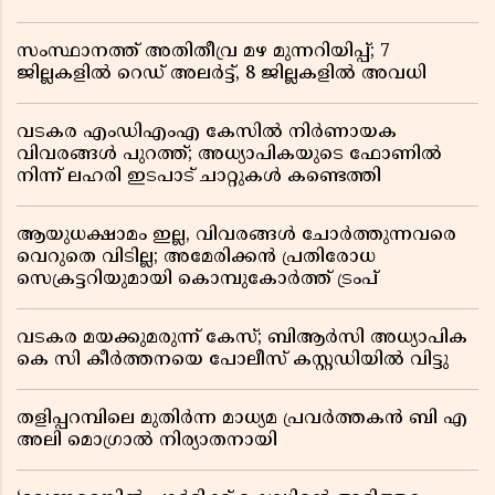
സംസ്ഥാനത്ത് അതിതീവ്ര മഴ മുന്നറിയിപ്പ്; 7
ജില്ലകളിൽ റെഡ് അലർട്ട്, 8 ജില്ലകളിൽ അവധി
വടകര എംഡിഎംഎ കേസിൽ നിർണായക
വിവരങ്ങൾ പുറത്ത്; അധ്യാപികയുടെ ഫോണിൽ
നിന്ന് ലഹരി ഇടപാട് ചാറ്റുകൾ കണ്ടെത്തി
ആയുധക്ഷാമം ഇല്ല, വിവരങ്ങൾ ചോർത്തുന്നവരെ
വെറുതെ വിടില്ല; അമേരിക്കൻ പ്രതിരോധ
സെക്രട്ടറിയുമായി കൊമ്പുകോർത്ത് ട്രംപ്
വടകര മയക്കുമരുന്ന് കേസ്; ബിആർസി അധ്യാപിക
കെ സി കീർത്തനയെ പോലീസ് കസ്റ്റഡിയിൽ വിട്ടു
തളിപ്പറമ്പിലെ മുതിർന്ന മാധ്യമ പ്രവർത്തകൻ ബി എ
അലി മൊഗ്രാൽ നിര്യാതനായി