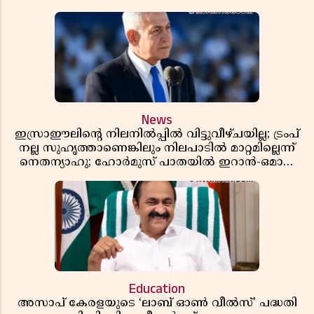
News
ഇസ്രാഈലിന്റെ നിലനിൽപ്പിൽ വിട്ടുവീഴ്ചയില്ല; ട്രംപ്
നല്ല സുഹൃത്താണെങ്കിലും നിലപാടിൽ മാറ്റമില്ലെന്ന്
നെതന്യാഹു; ഹോർമുസ് പാതയിൽ ഇറാൻ-ഒമാൻ
ധാരണ, തടസ്സമായി യുഎസ് ഭീഷണി
Education
അസാപ് കേരളയുടെ ‘ലാബ് ഓൺ വീൽസ്’ പദ്ധതി