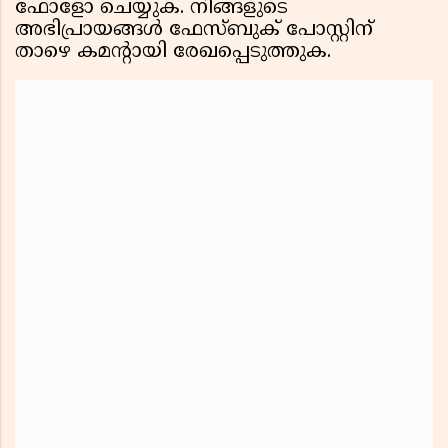
ഫോളോ ചെയ്യുക. നിങ്ങളുടെ
അഭിപ്രായങ്ങൾ ഫേസ്ബുക് പോസ്റ്റിന്
താഴെ കമൻ്റായി രേഖപ്പെടുത്തുക.