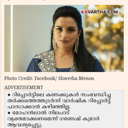
Photo Credit: Facebook/ Shwetha Menon
ADVERTISEMENT
● റിപ്പോർട്ടിലെ കണക്കുകൾ സംബന്ധിച്ച
തർക്കത്തെത്തുടർന്ന് വാർഷിക റിപ്പോർട്ട്
പാസാക്കാൻ കഴിഞ്ഞില്ല.
● മോഹൻലാൽ നിലപാട്
വ്യക്തമാക്കണമെന്ന് ഗണേഷ് കുമാർ
ആവശ്യപ്പെട്ടു.