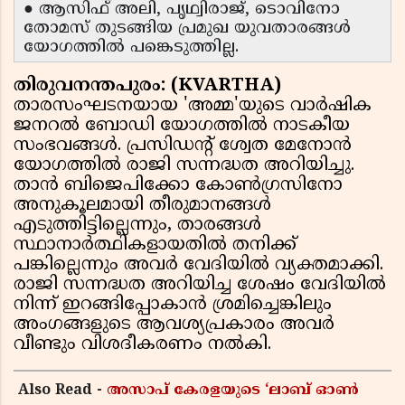
● ആസിഫ് അലി, പൃഥ്വിരാജ്, ടൊവിനോ
തോമസ് തുടങ്ങിയ പ്രമുഖ യുവതാരങ്ങൾ
യോഗത്തിൽ പങ്കെടുത്തില്ല.
തിരുവനന്തപുരം: (KVARTHA)
താരസംഘടനയായ 'അമ്മ'യുടെ വാർഷിക
ജനറൽ ബോഡി യോഗത്തിൽ നാടകീയ
സംഭവങ്ങൾ. പ്രസിഡൻ്റ് ശ്വേത മേനോൻ
യോഗത്തിൽ രാജി സന്നദ്ധത അറിയിച്ചു.
താൻ ബിജെപിക്കോ കോൺഗ്രസിനോ
അനുകൂലമായി തീരുമാനങ്ങൾ
എടുത്തിട്ടില്ലെന്നും, താരങ്ങൾ
സ്ഥാനാർത്ഥികളായതിൽ തനിക്ക്
പങ്കില്ലെന്നും അവർ വേദിയിൽ വ്യക്തമാക്കി.
രാജി സന്നദ്ധത അറിയിച്ച ശേഷം വേദിയിൽ
നിന്ന് ഇറങ്ങിപ്പോകാൻ ശ്രമിച്ചെങ്കിലും
അംഗങ്ങളുടെ ആവശ്യപ്രകാരം അവർ
വീണ്ടും വിശദീകരണം നൽകി.
Also Read -
അസാപ് കേരളയുടെ ‘ലാബ് ഓൺ