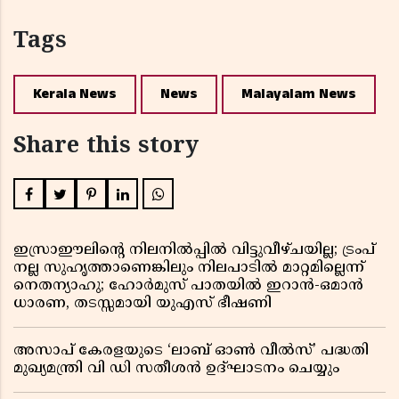
Tags
Kerala News
News
Malayalam News
Share this story
ഇസ്രാഈലിന്റെ നിലനിൽപ്പിൽ വിട്ടുവീഴ്ചയില്ല; ട്രംപ്
നല്ല സുഹൃത്താണെങ്കിലും നിലപാടിൽ മാറ്റമില്ലെന്ന്
നെതന്യാഹു; ഹോർമുസ് പാതയിൽ ഇറാൻ-ഒമാൻ
ധാരണ, തടസ്സമായി യുഎസ് ഭീഷണി
അസാപ് കേരളയുടെ ‘ലാബ് ഓൺ വീൽസ്’ പദ്ധതി
മുഖ്യമന്ത്രി വി ഡി സതീശൻ ഉദ്ഘാടനം ചെയ്യും