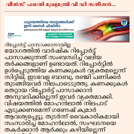
വീൽസ്’ പദ്ധതി മുഖ്യമന്ത്രി വി ഡി സതീശൻ
ഉദ്ഘാടനം ചെയ്യും
റിപ്പോർട്ട് പാസാക്കാനായില്ല
യോഗത്തിൽ വാർഷിക റിപ്പോർട്ട്
പാസാക്കുന്നത് സംബന്ധിച്ച് വലിയ
തർക്കങ്ങളാണ് ഉണ്ടായത്. റിപ്പോർട്ടിൽ
ഉൾപ്പെടുത്തിയ കണക്കുകൾ വ്യക്തമല്ലെന്ന്
സിദ്ദിഖ്, ഇടവേള ബാബു, രഞ്ജി പണിക്കർ
തുടങ്ങിയവർ നിലപാടെടുത്തു. കണക്കുകൾ
തെറ്റായ റിപ്പോർട്ട് പാസാക്കാൻ
അനുവദിക്കില്ലെന്ന് ഇവർ വ്യക്തമാക്കി.
വിഷയത്തിൽ മോഹൻലാൽ നിലപാട്
എടുക്കണമെന്ന് ഗണേഷ് കുമാർ
ആവശ്യപ്പെട്ടു. തുടർന്ന് വൈകാരികമായി
സംസാരിച്ച മോഹൻലാൽ, സംഘടനയെ
തകർക്കാൻ ആർക്കും കഴിയില്ലെന്ന്