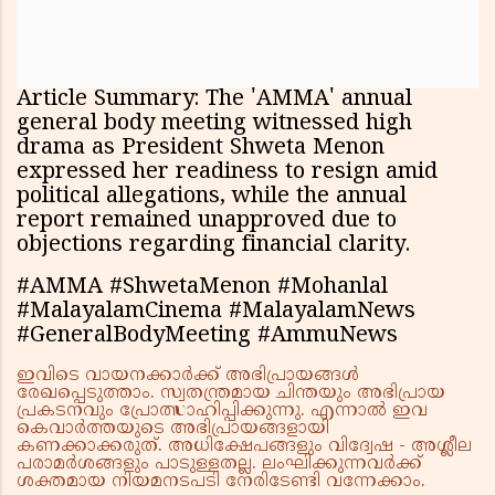
Article Summary: The 'AMMA' annual
general body meeting witnessed high
drama as President Shweta Menon
expressed her readiness to resign amid
political allegations, while the annual
report remained unapproved due to
objections regarding financial clarity.
#AMMA #ShwetaMenon #Mohanlal
#MalayalamCinema #MalayalamNews
#GeneralBodyMeeting #AmmuNews
ഇവിടെ വായനക്കാർക്ക് അഭിപ്രായങ്ങൾ
രേഖപ്പെടുത്താം. സ്വതന്ത്രമായ ചിന്തയും അഭിപ്രായ
പ്രകടനവും പ്രോത്സാഹിപ്പിക്കുന്നു. എന്നാൽ ഇവ
കെവാർത്തയുടെ അഭിപ്രായങ്ങളായി
കണക്കാക്കരുത്. അധിക്ഷേപങ്ങളും വിദ്വേഷ - അശ്ലീല
പരാമർശങ്ങളും പാടുള്ളതല്ല. ലംഘിക്കുന്നവർക്ക്
ശക്തമായ നിയമനടപടി നേരിടേണ്ടി വന്നേക്കാം.