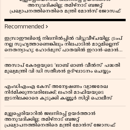
അനുവദിക്കില്ല; തമിഴ്നാട് ബജറ്റ്
പ്രഖ്യാപനത്തിനെതിരെ മന്ത്രി മോൻസ് ജോസഫ്
Recommended
ഇസ്രാഈലിന്റെ നിലനിൽപ്പിൽ വിട്ടുവീഴ്ചയില്ല; ട്രംപ്
നല്ല സുഹൃത്താണെങ്കിലും നിലപാടിൽ മാറ്റമില്ലെന്ന്
നെതന്യാഹു; ഹോർമുസ് പാതയിൽ ഇറാൻ-ഒമാൻ
ധാരണ, തടസ്സമായി യുഎസ് ഭീഷണി
അസാപ് കേരളയുടെ ‘ലാബ് ഓൺ വീൽസ്’ പദ്ധതി
മുഖ്യമന്ത്രി വി ഡി സതീശൻ ഉദ്ഘാടനം ചെയ്യും
എംഡിഎംഎ കേസ് അന്വേഷണം വ്യാജരേഖ
നിർമിക്കുന്നവരിലേക്ക്; ലഹരി മാഫിയയുടെ
ഇടനിലക്കാരെ കുടുക്കി കണ്ണൂർ സിറ്റി പൊലീസ്
മുല്ലപ്പെരിയാറിൽ ജലനിരപ്പ് ഉയർത്താൻ
അനുവദിക്കില്ല; തമിഴ്നാട് ബജറ്റ്
പ്രഖ്യാപനത്തിനെതിരെ മന്ത്രി മോൻസ് ജോസഫ്