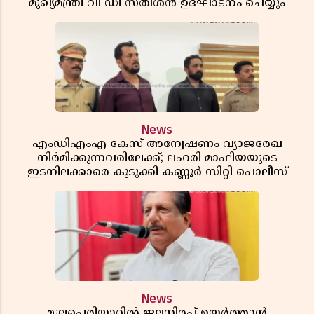
മുഖ്യമന്ത്രി വി ഡി സതീശൻ ഉദ്ഘാടനം ചെയ്യും
News
എംഡിഎംഎ കേസ് അന്വേഷണം വ്യാജരേഖ
നിർമിക്കുന്നവരിലേക്ക്; ലഹരി മാഫിയയുടെ
ഇടനിലക്കാരെ കുടുക്കി കണ്ണൂർ സിറ്റി പൊലീസ്
News
മുല്ലപ്പെരിയാറിൽ ജലനിരപ്പ് ഉയർത്താൻ