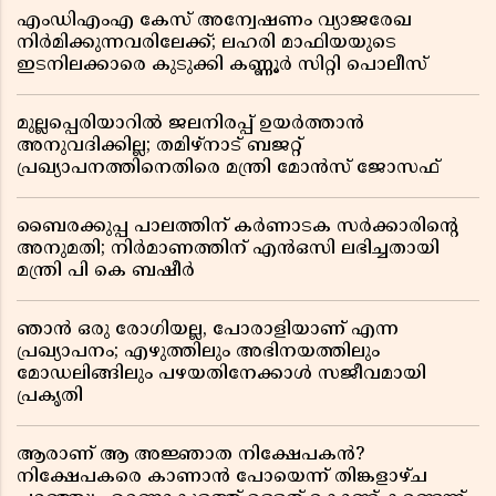
എംഡിഎംഎ കേസ് അന്വേഷണം വ്യാജരേഖ
നിർമിക്കുന്നവരിലേക്ക്; ലഹരി മാഫിയയുടെ
ഇടനിലക്കാരെ കുടുക്കി കണ്ണൂർ സിറ്റി പൊലീസ്
മുല്ലപ്പെരിയാറിൽ ജലനിരപ്പ് ഉയർത്താൻ
അനുവദിക്കില്ല; തമിഴ്നാട് ബജറ്റ്
പ്രഖ്യാപനത്തിനെതിരെ മന്ത്രി മോൻസ് ജോസഫ്
ബൈരക്കുപ്പ പാലത്തിന് കർണാടക സർക്കാരിൻ്റെ
അനുമതി; നിർമാണത്തിന് എൻഒസി ലഭിച്ചതായി
മന്ത്രി പി കെ ബഷീർ
ഞാൻ ഒരു രോഗിയല്ല, പോരാളിയാണ് എന്ന
പ്രഖ്യാപനം; എഴുത്തിലും അഭിനയത്തിലും
മോഡലിങ്ങിലും പഴയതിനേക്കാൾ സജീവമായി
പ്രകൃതി
ആരാണ് ആ അജ്ഞാത നിക്ഷേപകൻ?
നിക്ഷേപകരെ കാണാൻ പോയെന്ന് തിങ്കളാഴ്ച