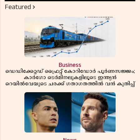
Featured
Business
ഡെഡിക്കേറ്റഡ് ഫ്രൈറ്റ് കോറിഡോർ പൂർണസജ്ജം;
കാർഗോ ടെർമിനലുകളിലൂടെ ഇന്ത്യൻ
റെയിൽവേയുടെ ചരക്ക് ഗതാഗതത്തിൽ വൻ കുതിപ്പ്