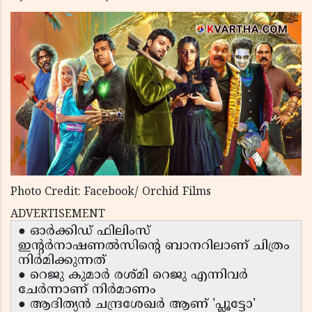
Photo Credit: Facebook/ Orchid Films
ADVERTISEMENT
● ഓർക്കിഡ് ഫിലിംസ്
ഇന്റർനാഷണൽസിന്റെ ബാനറിലാണ് ചിത്രം
നിർമിക്കുന്നത്
● റെജു കുമാർ രശ്മി റെജു എന്നിവർ
ചേർന്നാണ് നിർമാണം
● ആദിത്യൻ ചന്ദ്രശേഖർ ആണ് 'പ്ലൂട്ടോ'