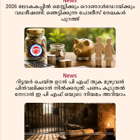
News
2026 ലോകകപ്പിൽ മെസ്സിക്കും റൊണാൾഡോയ്ക്കും
വധഭീഷണി; ഞെട്ടിക്കുന്ന പോലീസ് രേഖകൾ
പുറത്ത്
News
റിട്ടയർ ചെയ്ത ഉടൻ പി എഫ് തുക മുഴുവൻ
പിൻവലിക്കാൻ നിൽക്കരുത്; പണം കൂടുതൽ
നേടാൻ ഇ പി എഫ് ഒയുടെ നിയമം അറിയാം