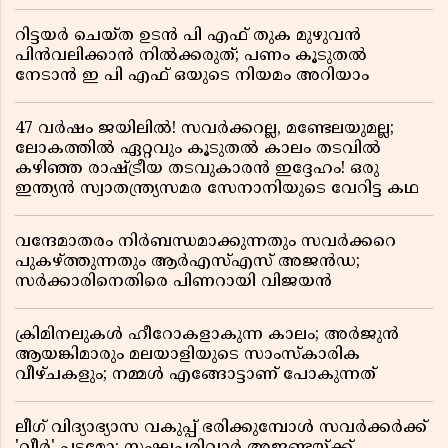
റിട്ടയർ ചെയ്ത ഉടൻ പി എഫ് തുക മുഴുവൻ
പിൻവലിക്കാൻ നിൽക്കരുത്; പണം കൂടുതൽ
നേടാൻ ഇ പി എഫ് ഒയുടെ നിയമം അറിയാം
47 വർഷം ജയിലിൽ! സവർക്കറല്ല, മണ്ടേലയുമല്ല;
ലോകത്തിൽ ഏറ്റവും കൂടുതൽ കാലം തടവിൽ
കഴിഞ്ഞ രാഷ്ട്രീയ തടവുകാരൻ ഇദ്ദേഹം! ഒരു
ഇന്ത്യൻ സ്വാതന്ത്ര്യസമര സേനാനിയുടെ വേറിട്ട കഥ
വന്ദേമാതരം നിർബന്ധമാക്കുന്നതും സവർക്കറെ
പുകഴ്ത്തുന്നതും ആർഎസ്എസ് അജൻഡ;
സർക്കാരിനെതിരെ പിണറായി വിജയൻ
ക്രിമിനലുകൾ ഹീറോകളാകുന്ന കാലം; അർജുൻ
ആയങ്കിമാരും മലയാളിയുടെ സാംസ്കാരിക
വീഴ്ചകളും; നമ്മൾ എങ്ങോട്ടാണ് പോകുന്നത്
ലീഗ് വിദ്യാഭ്യാസ വകുപ്പ് ഭരിക്കുമ്പോൾ സവർക്കർക്ക്