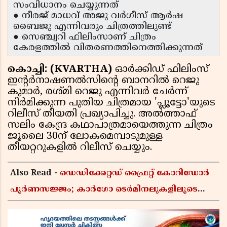
സംവിധാനം ചെയ്യുന്നത്
● നീരജ് മാധവ് അജു വർഗീസ് ആർഷ
ബൈജു എന്നിവരും ചിത്രത്തിലുണ്ട്
● സെഞ്ച്വറി ഫിലിംസാണ് ചിത്രം
കേരളത്തിൽ വിതരണത്തിനെത്തിക്കുന്നത്
കൊച്ചി: (KVARTHA)
ഓർക്കിഡ് ഫിലിംസ്
ഇന്റർനാഷണൽസിന്റെ ബാനറിൽ റെജു
കുമാർ, രശ്മി റെജു എന്നിവർ ചേർന്ന്
നിർമിക്കുന്ന പുതിയ ചിത്രമായ 'പ്ലൂട്ടോ'യുടെ
റിലീസ് തീയതി പ്രഖ്യാപിച്ചു. അൽത്താഫ്
സലിം കേന്ദ്ര കഥാപാത്രമായെത്തുന്ന ചിത്രം
ജൂലൈ 30ന് ലോകമെമ്പാടുമുള്ള
തീയറ്ററുകളിൽ റിലീസ് ചെയ്യും.
Also Read -
ഡെഡിക്കേറ്റഡ് ഫ്രൈറ്റ് കോറിഡോർ
പൂർണസജ്ജം; കാർഗോ ടെർമിനലുകളിലൂടെ
ഇന്ത്യൻ റെയിൽവേയുടെ ചരക്ക് ഗതാഗതത്തിൽ
വൻ കുതിപ്പ്