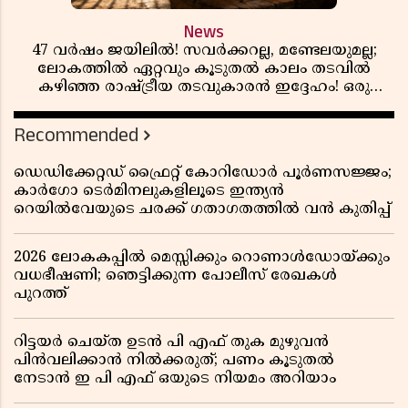
News
47 വർഷം ജയിലിൽ! സവർക്കറല്ല, മണ്ടേലയുമല്ല;
ലോകത്തിൽ ഏറ്റവും കൂടുതൽ കാലം തടവിൽ
കഴിഞ്ഞ രാഷ്ട്രീയ തടവുകാരൻ ഇദ്ദേഹം! ഒരു
ഇന്ത്യൻ സ്വാതന്ത്ര്യസമര സേനാനിയുടെ വേറിട്ട കഥ
Recommended
ഡെഡിക്കേറ്റഡ് ഫ്രൈറ്റ് കോറിഡോർ പൂർണസജ്ജം;
കാർഗോ ടെർമിനലുകളിലൂടെ ഇന്ത്യൻ
റെയിൽവേയുടെ ചരക്ക് ഗതാഗതത്തിൽ വൻ കുതിപ്പ്
2026 ലോകകപ്പിൽ മെസ്സിക്കും റൊണാൾഡോയ്ക്കും
വധഭീഷണി; ഞെട്ടിക്കുന്ന പോലീസ് രേഖകൾ
പുറത്ത്
റിട്ടയർ ചെയ്ത ഉടൻ പി എഫ് തുക മുഴുവൻ
പിൻവലിക്കാൻ നിൽക്കരുത്; പണം കൂടുതൽ
നേടാൻ ഇ പി എഫ് ഒയുടെ നിയമം അറിയാം