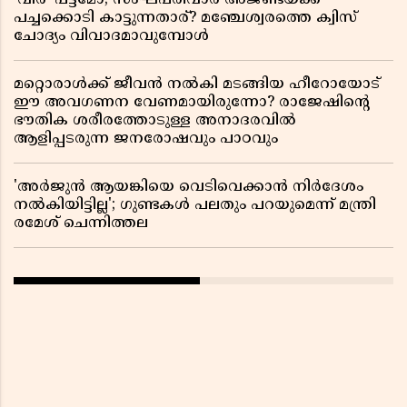
'വീർ' പട്ടമോ; സംഘപരിവാർ അജണ്ടയ്ക്ക്
പച്ചക്കൊടി കാട്ടുന്നതാര്? മഞ്ചേശ്വരത്തെ ക്വിസ്
ചോദ്യം വിവാദമാവുമ്പോൾ
മറ്റൊരാൾക്ക് ജീവൻ നൽകി മടങ്ങിയ ഹീറോയോട്
ഈ അവഗണന വേണമായിരുന്നോ? രാജേഷിൻ്റെ
ഭൗതിക ശരീരത്തോടുള്ള അനാദരവിൽ
ആളിപ്പടരുന്ന ജനരോഷവും പാഠവും
'അർജുൻ ആയങ്കിയെ വെടിവെക്കാൻ നിർദേശം
നൽകിയിട്ടില്ല'; ഗുണ്ടകൾ പലതും പറയുമെന്ന് മന്ത്രി
രമേശ് ചെന്നിത്തല