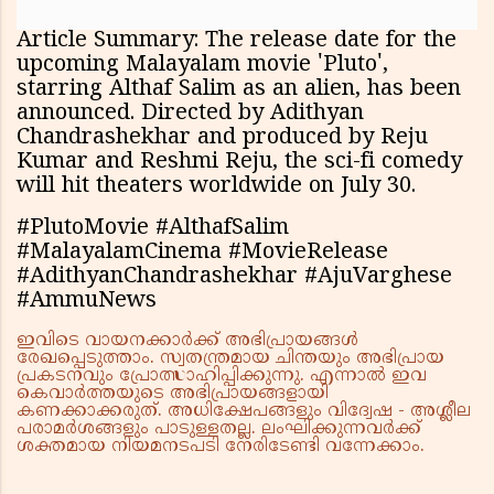
Article Summary: The release date for the
upcoming Malayalam movie 'Pluto',
starring Althaf Salim as an alien, has been
announced. Directed by Adithyan
Chandrashekhar and produced by Reju
Kumar and Reshmi Reju, the sci-fi comedy
will hit theaters worldwide on July 30.
#PlutoMovie #AlthafSalim
#MalayalamCinema #MovieRelease
#AdithyanChandrashekhar #AjuVarghese
#AmmuNews
ഇവിടെ വായനക്കാർക്ക് അഭിപ്രായങ്ങൾ
രേഖപ്പെടുത്താം. സ്വതന്ത്രമായ ചിന്തയും അഭിപ്രായ
പ്രകടനവും പ്രോത്സാഹിപ്പിക്കുന്നു. എന്നാൽ ഇവ
കെവാർത്തയുടെ അഭിപ്രായങ്ങളായി
കണക്കാക്കരുത്. അധിക്ഷേപങ്ങളും വിദ്വേഷ - അശ്ലീല
പരാമർശങ്ങളും പാടുള്ളതല്ല. ലംഘിക്കുന്നവർക്ക്
ശക്തമായ നിയമനടപടി നേരിടേണ്ടി വന്നേക്കാം.