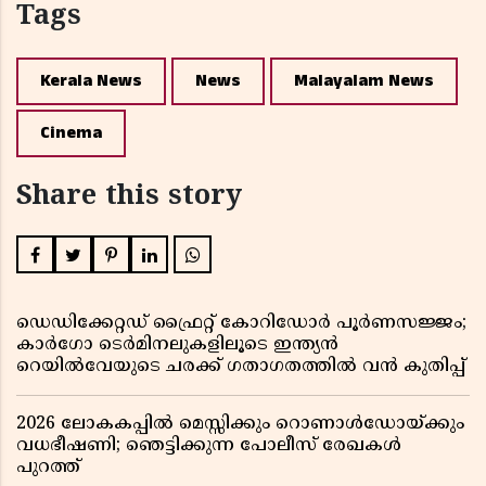
Tags
Kerala News
News
Malayalam News
Cinema
Share this story
ഡെഡിക്കേറ്റഡ് ഫ്രൈറ്റ് കോറിഡോർ പൂർണസജ്ജം;
കാർഗോ ടെർമിനലുകളിലൂടെ ഇന്ത്യൻ
റെയിൽവേയുടെ ചരക്ക് ഗതാഗതത്തിൽ വൻ കുതിപ്പ്
2026 ലോകകപ്പിൽ മെസ്സിക്കും റൊണാൾഡോയ്ക്കും
വധഭീഷണി; ഞെട്ടിക്കുന്ന പോലീസ് രേഖകൾ
പുറത്ത്