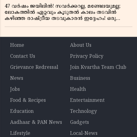
47 വർഷം ജയിലിൽ! സവർക്കറല്ല, മണ്ടേലയുമല്ല;
ലോകത്തിൽ ഏറ്റവും കൂടുതൽ കാലം തടവിൽ
കഴിഞ്ഞ രാഷ്ട്രീയ തടവുകാരൻ ഇദ്ദേഹം! ഒരു
ഇന്ത്യൻ സ്വാതന്ത്ര്യസമര സേനാനിയുടെ വേറിട്ട കഥ
Home
About Us
Contact Us
Privacy Policy
Grievance Redressal
Join Kvartha Team Club
News
Business
Jobs
Health
Food & Recipes
Entertainment
Education
Technology
Aadhaar & PAN News
Gadgets
Lifestyle
Local-News