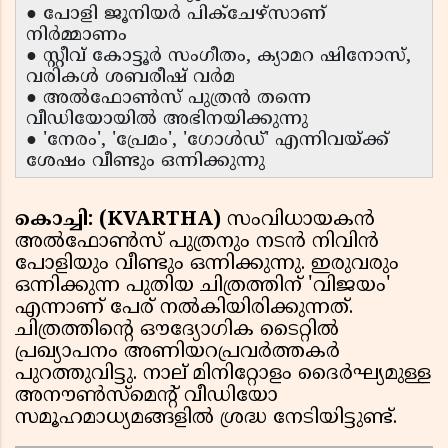
● പോളി ജൂനിയർ പിക്ചേഴ്സാണ്
നിർമ്മാണം
● സ്റ്റീവ് കോട്ടൂർ സംഗീതം, ക്യാമറ ഷിനോസ്,
വരികൾ ശബരീഷ് വർമ
● അൽഫോൺസ് പുത്രൻ തന്നെ
വീഡിയോയിൽ അഭിനയിക്കുന്നു
● 'നേരം', 'പ്രേമം', 'ഗോൾഡ്' എന്നിവയ്ക്ക്
ശേഷം വീണ്ടും ഒന്നിക്കുന്നു
കൊച്ചി: (KVARTHA)
സംവിധായകൻ
അൽഫോൺസ് പുത്രനും നടൻ നിവിൻ
പോളിയും വീണ്ടും ഒന്നിക്കുന്നു. ഇരുവരും
ഒന്നിക്കുന്ന പുതിയ ചിത്രത്തിന് 'വിജയം'
എന്നാണ് പേര് നൽകിയിരിക്കുന്നത്.
ചിത്രത്തിൻ്റെ ഔദ്യോഗിക ടൈറ്റിൽ
പ്രഖ്യാപനം അണിയറപ്രവർത്തകർ
പുറത്തുവിട്ടു. നാല് മിനിറ്റോളം ദൈർഘ്യമുള്ള
അനൗൺസ്‌മെൻ്റ് വീഡിയോ
സമൂഹമാധ്യമങ്ങളിൽ ശ്രദ്ധ നേടിയിട്ടുണ്ട്.