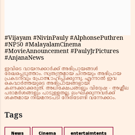
#Vijayam #NivinPauly #AlphonsePuthren
#NP50 #MalayalamCinema
#MovieAnnouncement #PaulyJrPictures
#AnjanaNews
ഇവിടെ വായനക്കാർക്ക് അഭിപ്രായങ്ങൾ
രേഖപ്പെടുത്താം. സ്വതന്ത്രമായ ചിന്തയും അഭിപ്രായ
പ്രകടനവും പ്രോത്സാഹിപ്പിക്കുന്നു. എന്നാൽ ഇവ
കെവാർത്തയുടെ അഭിപ്രായങ്ങളായി
കണക്കാക്കരുത്. അധിക്ഷേപങ്ങളും വിദ്വേഷ - അശ്ലീല
പരാമർശങ്ങളും പാടുള്ളതല്ല. ലംഘിക്കുന്നവർക്ക്
ശക്തമായ നിയമനടപടി നേരിടേണ്ടി വന്നേക്കാം.
Tags
News
Cinema
entertaimtents