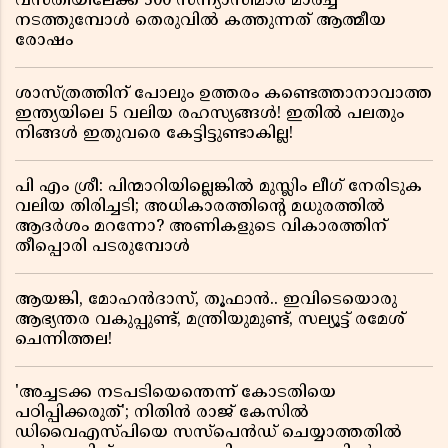
വസതിയിലേക്ക് 500 സന്ന്യാസിമാർ മാർച്ച്
നടത്തുമ്പോൾ തെരുവിൽ കത്തുന്നത് ആത്മീയ
രോഷം
ശാസ്ത്രത്തിന് പോലും ഉത്തരം കണ്ടെത്താനാവാത്ത
ഇന്ത്യയിലെ 5 വലിയ രഹസ്യങ്ങൾ! ഇതിൽ പലതും
നിങ്ങൾ ഇതുവരെ കേട്ടിട്ടുണ്ടാകില്ല!
പി എം ശ്രീ: പിന്മാറിയില്ലെങ്കിൽ മുസ്ലിം ലീഗ് നേരിടുക
വലിയ തിരിച്ചടി; അധികാരത്തിന്റെ മധുരത്തിൽ
ആദർശം മറന്നോ? അണികളുടെ വികാരത്തിന്
തീപ്പൊരി പടരുമ്പോൾ
ആയങ്കി, മോഹൻദാസ്, തൂഫാൻ.. ഇവിടെയൊരു
ആഭ്യന്തര വകുപ്പുണ്ട്, മന്ത്രിയുമുണ്ട്, സല്യൂട്ട് രമേശ്‌
ചെന്നിത്തല!
'അച്ചടക്ക നടപടിയെന്തെന്ന് കോടതിയെ
പഠിപ്പിക്കരുത്'; നിതിൻ രാജ് കേസിൽ
ഡിവൈഎസ്പിയെ സസ്പെൻഡ് ചെയ്യാത്തതിൽ