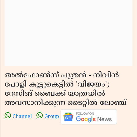
അൽഫോൺസ് പുത്രൻ - നിവിൻ
പോളി കൂട്ടുകെട്ടിൽ 'വിജയം';
റേസിങ് ബൈക്ക് യാത്രയിൽ
അവസാനിക്കുന്ന ടൈറ്റിൽ ലോഞ്ച്
Channel
Group