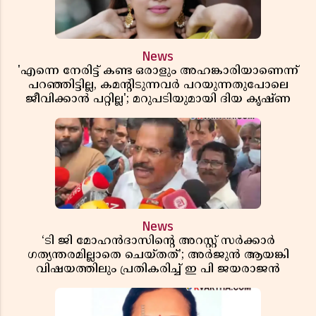
News
'എന്നെ നേരിട്ട് കണ്ട ഒരാളും അഹങ്കാരിയാണെന്ന്
പറഞ്ഞിട്ടില്ല, കമൻ്റിടുന്നവർ പറയുന്നതുപോലെ
ജീവിക്കാൻ പറ്റില്ല'; മറുപടിയുമായി ദിയ കൃഷ്ണ
News
‘ടി ജി മോഹൻദാസിൻ്റെ അറസ്റ്റ് സർക്കാർ
ഗത്യന്തരമില്ലാതെ ചെയ്തത്’; അർജുൻ ആയങ്കി
വിഷയത്തിലും പ്രതികരിച്ച് ഇ പി ജയരാജൻ