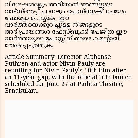
വിശേഷങ്ങളും അറിയാൻ ഞങ്ങളുടെ
വാട്സ്ആപ്പ് ചാനലും ഫേസ്ബുക്ക് പേജും
ഫോളോ ചെയ്യുക. ഈ
വാർത്തയെക്കുറിച്ചുള്ള നിങ്ങളുടെ
അഭിപ്രായങ്ങൾ ഫേസ്ബുക്ക് പേജിൽ ഈ
വാർത്തയുടെ പോസ്റ്റിന് താഴെ കമൻ്റായി
രേഖപ്പെടുത്തുക.
Article Summary: Director Alphonse
Puthren and actor Nivin Pauly are
reuniting for Nivin Pauly's 50th film after
an 11-year gap, with the official title launch
scheduled for June 27 at Padma Theatre,
Ernakulam.