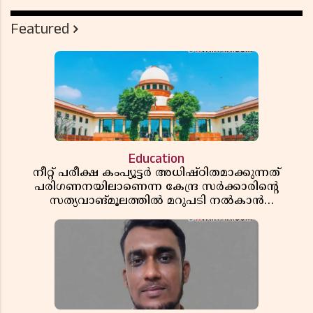
Featured
Education
നീറ്റ് പരീക്ഷ കംപ്യൂട്ടർ അധിഷ്ഠിതമാക്കുന്നത്
പരിഗണനയിലാണെന്ന കേന്ദ്ര സർക്കാരിൻ്റെ
സത്യവാങ്മൂലത്തിൽ മറുപടി നൽകാൻ
ഹർജിക്കാരോട് സുപ്രീംകോടതി