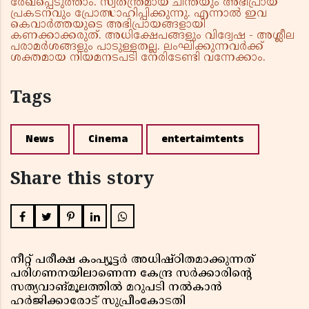
രേഖപ്പെടുത്താം. സ്വതന്ത്രമായ ചിന്തയും അഭിപ്രായ
പ്രകടനവും പ്രോത്സാഹിപ്പിക്കുന്നു. എന്നാൽ ഇവ
കെവാർത്തയുടെ അഭിപ്രായങ്ങളായി
കണക്കാക്കരുത്. അധിക്ഷേപങ്ങളും വിദ്വേഷ - അശ്ലീല
പരാമർശങ്ങളും പാടുള്ളതല്ല. ലംഘിക്കുന്നവർക്ക്
ശക്തമായ നിയമനടപടി നേരിടേണ്ടി വന്നേക്കാം.
Tags
News
Cinema
entertaimtents
Share this story
നീറ്റ് പരീക്ഷ കംപ്യൂട്ടർ അധിഷ്ഠിതമാക്കുന്നത്
പരിഗണനയിലാണെന്ന കേന്ദ്ര സർക്കാരിൻ്റെ
സത്യവാങ്മൂലത്തിൽ മറുപടി നൽകാൻ
ഹർജിക്കാരോട് സുപ്രീംകോടതി