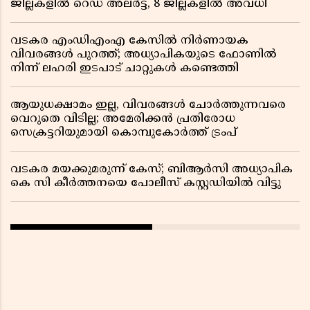
ജില്ലകളിൽ റെഡ് അലർട്ട്, 8 ജില്ലകളിൽ അവധി
വടകര എംഡിഎംഎ കേസിൽ നിർണായക
വിവരങ്ങൾ പുറത്ത്; അധ്യാപികയുടെ ഫോണിൽ
നിന്ന് ലഹരി ഇടപാട് ചാറ്റുകൾ കണ്ടെത്തി
ആയുധക്ഷാമം ഇല്ല, വിവരങ്ങൾ ചോർത്തുന്നവരെ
വെറുതെ വിടില്ല; അമേരിക്കൻ പ്രതിരോധ
സെക്രട്ടറിയുമായി കൊമ്പുകോർത്ത് ട്രംപ്
വടകര മയക്കുമരുന്ന് കേസ്; ബിആർസി അധ്യാപിക
കെ സി കീർത്തനയെ പോലീസ് കസ്റ്റഡിയിൽ വിട്ടു