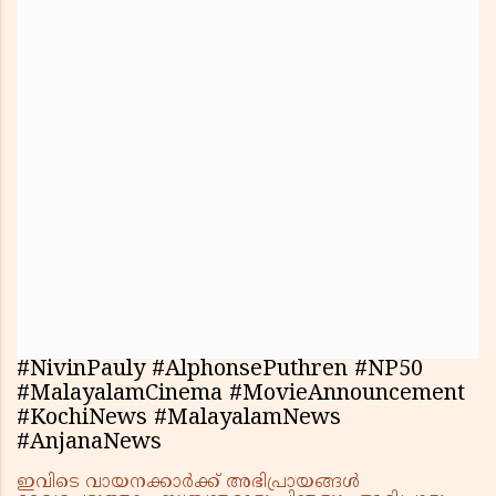
#NivinPauly #AlphonsePuthren #NP50
#MalayalamCinema #MovieAnnouncement
#KochiNews #MalayalamNews
#AnjanaNews
ഇവിടെ വായനക്കാർക്ക് അഭിപ്രായങ്ങൾ