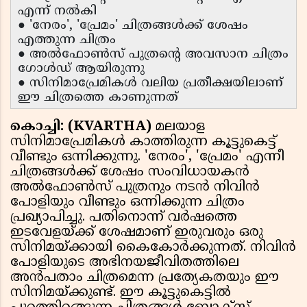
എന്ന് നൽകി
● 'നേരം', 'പ്രേമം' ചിത്രങ്ങൾക്ക് ശേഷം
എത്തുന്ന ചിത്രം
● അൽഫോൺസ് പുത്രന്റെ അവസാന ചിത്രം
ഗോൾഡ് ആയിരുന്നു
● സിനിമാപ്രേമികൾ വലിയ പ്രതീക്ഷയിലാണ്
ഈ ചിത്രത്തെ കാണുന്നത്
കൊച്ചി: (KVARTHA)
മലയാള
സിനിമാപ്രേമികൾ കാത്തിരുന്ന കൂട്ടുകെട്ട്
വീണ്ടും ഒന്നിക്കുന്നു. 'നേരം', 'പ്രേമം' എന്നീ
ചിത്രങ്ങൾക്ക് ശേഷം സംവിധായകൻ
അൽഫോൺസ് പുത്രനും നടൻ നിവിൻ
പോളിയും വീണ്ടും ഒന്നിക്കുന്ന ചിത്രം
പ്രഖ്യാപിച്ചു. പതിനൊന്ന് വർഷത്തെ
ഇടവേളയ്ക്ക് ശേഷമാണ് ഇരുവരും ഒരു
സിനിമയ്ക്കായി കൈകോർക്കുന്നത്. നിവിൻ
പോളിയുടെ അഭിനയജീവിതത്തിലെ
അൻപതാം ചിത്രമെന്ന പ്രത്യേകതയും ഈ
സിനിമയ്ക്കുണ്ട്. ഈ കൂട്ടുകെട്ടിൽ