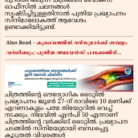
പുറത്തിറങ്ങുന്ന ചിത്രങ്ങൾ ബോക്സ്
ഓഫീസിൽ ചലനങ്ങൾ
സൃഷ്ടിച്ചിട്ടുള്ളതിനാൽ പുതിയ പ്രഖ്യാപനം
സിനിമാലോകത്ത് ആവേശം
ഉണ്ടാക്കിയിട്ടുണ്ട്.
Also Read -
കുവൈത്തിൽ നഴ്‌സുമാർക്ക് ശമ്പളം
വർധിക്കും; പുതിയ അലവൻസ് പാക്കേജിന്
ആരോഗ്യ മന്ത്രാലയത്തിൻ്റെ അംഗീകാരം
ചിത്രത്തിൻ്റെ ഔദ്യോഗിക ടൈറ്റിൽ
പ്രഖ്യാപനം ജൂൺ 27-ന് രാവിലെ 10 മണിക്ക്
എറണാകുളം പത്മ തിയേറ്ററിൽ വെച്ച്
നടക്കും. നിലവിൽ എൻപി 50 എന്നാണ്
ചിത്രത്തിൻ്റെ വർക്കിങ് ടൈറ്റിൽ. പ്രഖ്യാപന
ചടങ്ങിൽ സിനിമയുമായി ബന്ധപ്പെട്ട
കൂടുതൽ വിവരങ്ങൾ