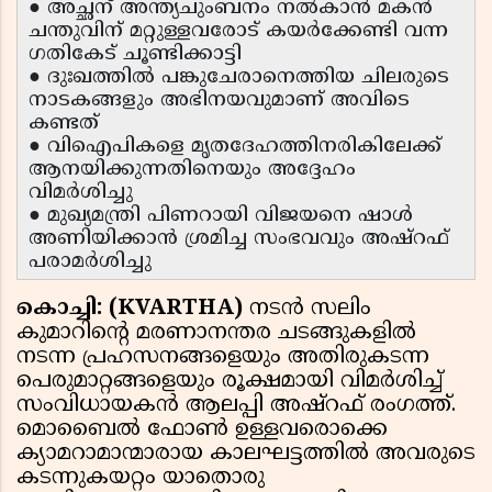
● അച്ഛന് അന്ത്യചുംബനം നൽകാൻ മകൻ
ചന്തുവിന് മറ്റുള്ളവരോട് കയർക്കേണ്ടി വന്ന
ഗതികേട് ചൂണ്ടിക്കാട്ടി
● ദുഃഖത്തിൽ പങ്കുചേരാനെത്തിയ ചിലരുടെ
നാടകങ്ങളും അഭിനയവുമാണ് അവിടെ
കണ്ടത്
● വിഐപികളെ മൃതദേഹത്തിനരികിലേക്ക്
ആനയിക്കുന്നതിനെയും അദ്ദേഹം
വിമർശിച്ചു
● മുഖ്യമന്ത്രി പിണറായി വിജയനെ ഷാൾ
അണിയിക്കാൻ ശ്രമിച്ച സംഭവവും അഷ്റഫ്
പരാമർശിച്ചു
കൊച്ചി: (KVARTHA)
നടൻ സലിം
കുമാറിന്റെ മരണാനന്തര ചടങ്ങുകളിൽ
നടന്ന പ്രഹസനങ്ങളെയും അതിരുകടന്ന
പെരുമാറ്റങ്ങളെയും രൂക്ഷമായി വിമർശിച്ച്
സംവിധായകൻ ആലപ്പി അഷ്റഫ് രംഗത്ത്.
മൊബൈൽ ഫോൺ ഉള്ളവരൊക്കെ
ക്യാമറാമാന്മാരായ കാലഘട്ടത്തിൽ അവരുടെ
കടന്നുകയറ്റം യാതൊരു