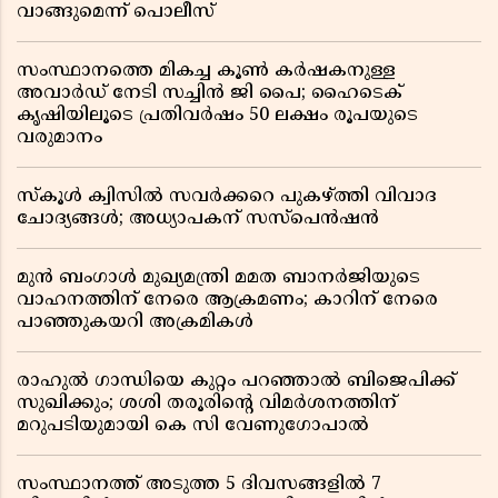
വാങ്ങുമെന്ന് പൊലീസ്
സംസ്ഥാനത്തെ മികച്ച കൂൺ കർഷകനുള്ള
അവാർഡ് നേടി സച്ചിൻ ജി പൈ; ഹൈടെക്
കൃഷിയിലൂടെ പ്രതിവർഷം 50 ലക്ഷം രൂപയുടെ
വരുമാനം
സ്കൂൾ ക്വിസിൽ സവർക്കറെ പുകഴ്ത്തി വിവാദ
ചോദ്യങ്ങൾ; അധ്യാപകന് സസ്പെൻഷൻ
മുൻ ബംഗാൾ മുഖ്യമന്ത്രി മമത ബാനർജിയുടെ
വാഹനത്തിന് നേരെ ആക്രമണം; കാറിന് നേരെ
പാഞ്ഞുകയറി അക്രമികൾ
രാഹുൽ ഗാന്ധിയെ കുറ്റം പറഞ്ഞാൽ ബിജെപിക്ക്
സുഖിക്കും; ശശി തരൂരിന്റെ വിമർശനത്തിന്
മറുപടിയുമായി കെ സി വേണുഗോപാൽ
സംസ്ഥാനത്ത് അടുത്ത 5 ദിവസങ്ങളിൽ 7