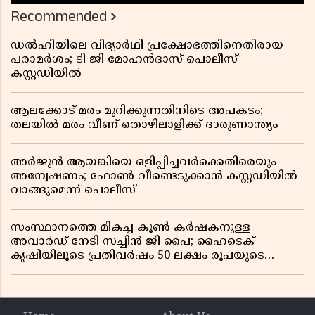
Recommended
ഡൽഹിയിലെ വിദ്യാർഥി പ്രക്ഷോഭത്തിനെതിരായ
പരാമർശം; ടി ജി മോഹൻദാസ് പൊലീസ്
കസ്റ്റഡിയിൽ
ആലക്കോട് മരം മുറിക്കുന്നതിനിടെ അപകടം;
തലയിൽ മരം വീണ് തൊഴിലാളിക്ക് ദാരുണാന്ത്യം
അർജുൻ ആയങ്കിയെ ഒളിപ്പിച്ചവർക്കെതിരെയും
അന്വേഷണം; ഫോൺ വീണ്ടെടുക്കാൻ കസ്റ്റഡിയിൽ
വാങ്ങുമെന്ന് പൊലീസ്
സംസ്ഥാനത്തെ മികച്ച കൂൺ കർഷകനുള്ള
അവാർഡ് നേടി സച്ചിൻ ജി പൈ; ഹൈടെക്
കൃഷിയിലൂടെ പ്രതിവർഷം 50 ലക്ഷം രൂപയുടെ
വരുമാനം