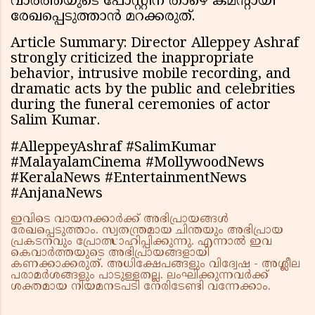
വാർത്തയുടെ പോസ്റ്റിന് താഴെ കമന്റായി
രേഖപ്പെടുത്താൻ മറക്കരുത്.
Article Summary: Director Alleppey Ashraf
strongly criticized the inappropriate
behavior, intrusive mobile recording, and
dramatic acts by the public and celebrities
during the funeral ceremonies of actor
Salim Kumar.
#AlleppeyAshraf #SalimKumar
#MalayalamCinema #MollywoodNews
#KeralaNews #EntertainmentNews
#AnjanaNews
ഇവിടെ വായനക്കാർക്ക് അഭിപ്രായങ്ങൾ
രേഖപ്പെടുത്താം. സ്വതന്ത്രമായ ചിന്തയും അഭിപ്രായ
പ്രകടനവും പ്രോത്സാഹിപ്പിക്കുന്നു. എന്നാൽ ഇവ
കെവാർത്തയുടെ അഭിപ്രായങ്ങളായി
കണക്കാക്കരുത്. അധിക്ഷേപങ്ങളും വിദ്വേഷ - അശ്ലീല
പരാമർശങ്ങളും പാടുള്ളതല്ല. ലംഘിക്കുന്നവർക്ക്
ശക്തമായ നിയമനടപടി നേരിടേണ്ടി വന്നേക്കാം.