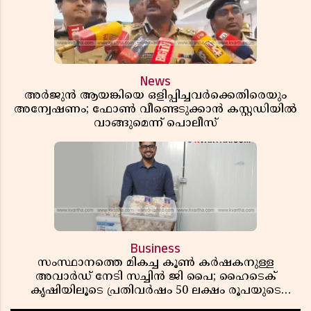
News
അർജുൻ ആയങ്കിയെ ഒളിപ്പിച്ചവർക്കെതിരെയും
അന്വേഷണം; ഫോൺ വീണ്ടെടുക്കാൻ കസ്റ്റഡിയിൽ
വാങ്ങുമെന്ന് പൊലീസ്
Business
സംസ്ഥാനത്തെ മികച്ച കൂൺ കർഷകനുള്ള
അവാർഡ് നേടി സച്ചിൻ ജി പൈ; ഹൈടെക്
കൃഷിയിലൂടെ പ്രതിവർഷം 50 ലക്ഷം രൂപയുടെ
വരുമാനം