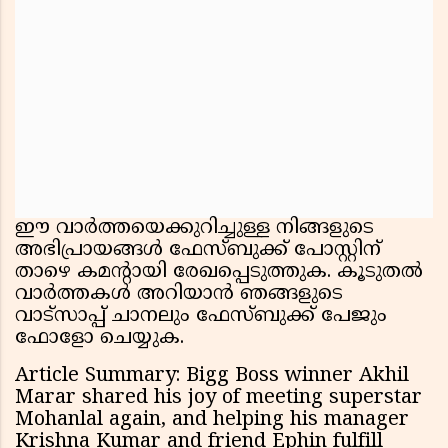
ഈ വാർത്തയെക്കുറിച്ചുള്ള നിങ്ങളുടെ
അഭിപ്രായങ്ങൾ ഫേസ്ബുക്ക് പോസ്റ്റിന്
താഴെ കമൻ്റായി രേഖപ്പെടുത്തുക. കൂടുതൽ
വാർത്തകൾ അറിയാൻ ഞങ്ങളുടെ
വാട്സാപ്പ് ചാനലും ഫേസ്ബുക്ക് പേജും
ഫോളോ ചെയ്യുക.
Article Summary: Bigg Boss winner Akhil
Marar shared his joy of meeting superstar
Mohanlal again, and helping his manager
Krishna Kumar and friend Ephin fulfill