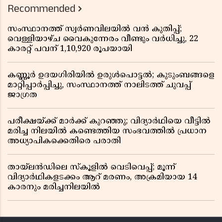
Recommended
സംസ്ഥാനത്ത് സ്വർണവിലയിൽ വൻ കുതിപ്പ്;
വെള്ളിയാഴ്ച വൈകുന്നേരം വീണ്ടും വർധിച്ചു, 22
കാരറ്റ് പവന് 1,10,920 രൂപയായി
കണ്ണൂർ ഉദയഗിരിയിൽ ഉരുൾപൊട്ടൽ; കുടുംബങ്ങളെ
മാറ്റിപ്പാർപ്പിച്ചു, സംസ്ഥാനത്ത് നാലിടത്ത് ചുവപ്പ്
ജാഗ്രത
പരീക്ഷയ്ക്ക് മാർക്ക് കുറഞ്ഞു; വിദ്യാർഥിയെ വീട്ടിൽ
മരിച്ച നിലയിൽ കണ്ടെത്തിയ സംഭവത്തിൽ പ്രധാന
അധ്യാപികക്കെതിരെ പരാതി
തായ്‌ലൻഡിലെ സ്‌കൂളിൽ വെടിവെപ്പ്; മൂന്ന്
വിദ്യാർഥികളടക്കം ആറ് മരണം, അക്രമിയായ 14
കാരനും മരിച്ചനിലയിൽ