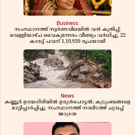
Business
സംസ്ഥാനത്ത് സ്വർണവിലയിൽ വൻ കുതിപ്പ്;
വെള്ളിയാഴ്ച വൈകുന്നേരം വീണ്ടും വർധിച്ചു, 22
കാരറ്റ് പവന് 1,10,920 രൂപയായി
News
കണ്ണൂർ ഉദയഗിരിയിൽ ഉരുൾപൊട്ടൽ; കുടുംബങ്ങളെ
മാറ്റിപ്പാർപ്പിച്ചു, സംസ്ഥാനത്ത് നാലിടത്ത് ചുവപ്പ്
ജാഗ്രത