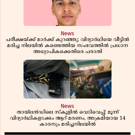
News
പരീക്ഷയ്ക്ക് മാർക്ക് കുറഞ്ഞു; വിദ്യാർഥിയെ വീട്ടിൽ
മരിച്ച നിലയിൽ കണ്ടെത്തിയ സംഭവത്തിൽ പ്രധാന
അധ്യാപികക്കെതിരെ പരാതി
News
തായ്‌ലൻഡിലെ സ്‌കൂളിൽ വെടിവെപ്പ്; മൂന്ന്
വിദ്യാർഥികളടക്കം ആറ് മരണം, അക്രമിയായ 14
കാരനും മരിച്ചനിലയിൽ