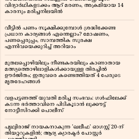
വിദ്യാർഥികളടക്കം ആറ് മരണം, അക്രമിയായ 14
കാരനും മരിച്ചനിലയിൽ
വീട്ടിൽ പണം സൂക്ഷിക്കുമ്പോൾ ശ്രദ്ധിക്കേണ്ട
പ്രധാന കാര്യങ്ങൾ എന്തെല്ലാം? മോഷണം,
പണപ്പെരുപ്പം, സാമ്പത്തിക സുരക്ഷ
എന്നിവയെക്കുറിച്ച് അറിയാം
മുതലപ്പൊഴിയിലും നീണ്ടകരയിലും കാണാതായ
മത്സ്യത്തൊഴിലാളികൾക്കായുള്ള തിരച്ചിൽ
ഊർജിതം; ഇതുവരെ കണ്ടെത്തിയത് 4 പേരുടെ
മൃതദേഹങ്ങൾ
വളപട്ടണത്ത് യുവതി മരിച്ച സംഭവം: ഗൾഫിലേക്ക്
കടന്ന ഭർത്താവിനെ പിടികൂടാൻ ലുക്കൗട്ട്
നോട്ടീസിറക്കി പൊലീസ്
പൃഥ്വിരാജ് നായകനാകുന്ന 'ഖലീഫ' ഓഗസ്റ്റ് 20-ന്
തിയറ്ററുകളിൽ; ആദ്യ ക്യാരക്ടർ പോസ്റ്റർ