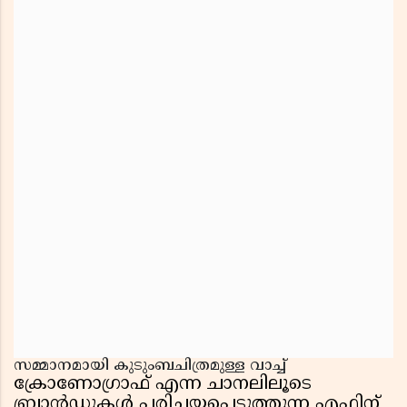
സമ്മാനമായി കുടുംബചിത്രമുള്ള വാച്ച്
ക്രോണോഗ്രാഫ് എന്ന ചാനലിലൂടെ
ബ്രാൻഡുകൾ പരിചയപ്പെടുത്തുന്ന എഫിന്