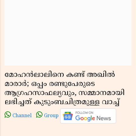
മോഹൻലാലിനെ കണ്ട് അഖിൽ
മാരാർ; ഒപ്പം രണ്ടുപേരുടെ
ആഗ്രഹസാഫല്യവും, സമ്മാനമായി
ലഭിച്ചത് കുടുംബചിത്രമുള്ള വാച്ച്
Channel
Group