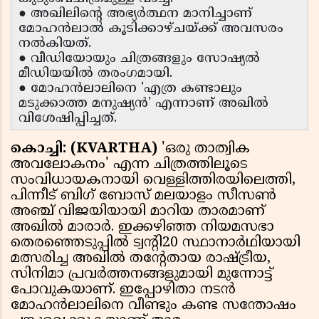
● അഖിലിന്റെ അഭ്യർത്ഥന മാനിച്ചാണ്
മോഹൻലാൽ കൂടിക്കാഴ്ചയ്ക്ക് അവസരം
നൽകിയത്.
● വീഡിയോയും ചിത്രങ്ങളും സോഷ്യൽ
മീഡിയയിൽ തരംഗമായി.
● മോഹൻലാലിനെ 'എത്ര കണ്ടാലും
മടുക്കാത്ത മനുഷ്യൻ' എന്നാണ് അഖിൽ
വിശേഷിപ്പിച്ചത്.
കൊച്ചി: (KVARTHA)
'ഒരു താത്വിക
അവലോകനം' എന്ന ചിത്രത്തിലൂടെ
സംവിധായകനായി വെള്ളിത്തിരയിലെത്തി,
പിന്നീട് ബിഗ് ബോസ് മലയാളം സീസൺ
അഞ്ച് വിജയിയായി മാറിയ താരമാണ്
അഖിൽ മാരാർ. ഇക്കഴിഞ്ഞ നിയമസഭാ
തെരഞ്ഞെടുപ്പിൽ ട്വൻ്റി20 സ്ഥാനാർഥിയായി
മത്സരിച്ച അഖിൽ തൻ്റേതായ രാഷ്ട്രീയ,
സിനിമാ പ്രവർത്തനങ്ങളുമായി മുന്നോട്ട്
പോവുകയാണ്. ഇപ്പോഴിതാ നടൻ
മോഹൻലാലിനെ വീണ്ടും കണ്ട സന്തോഷം