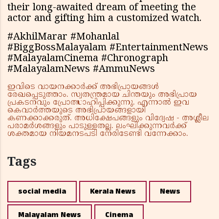
their long-awaited dream of meeting the
actor and gifting him a customized watch.
#AkhilMarar #Mohanlal
#BiggBossMalayalam #EntertainmentNews
#MalayalamCinema #Chronograph
#MalayalamNews #AmmuNews
ഇവിടെ വായനക്കാർക്ക് അഭിപ്രായങ്ങൾ
രേഖപ്പെടുത്താം. സ്വതന്ത്രമായ ചിന്തയും അഭിപ്രായ
പ്രകടനവും പ്രോത്സാഹിപ്പിക്കുന്നു. എന്നാൽ ഇവ
കെവാർത്തയുടെ അഭിപ്രായങ്ങളായി
കണക്കാക്കരുത്. അധിക്ഷേപങ്ങളും വിദ്വേഷ - അശ്ലീല
പരാമർശങ്ങളും പാടുള്ളതല്ല. ലംഘിക്കുന്നവർക്ക്
ശക്തമായ നിയമനടപടി നേരിടേണ്ടി വന്നേക്കാം.
Tags
social media
Kerala News
News
Malayalam News
Cinema