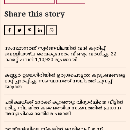
Share this story
സംസ്ഥാനത്ത് സ്വർണവിലയിൽ വൻ കുതിപ്പ്;
വെള്ളിയാഴ്ച വൈകുന്നേരം വീണ്ടും വർധിച്ചു, 22
കാരറ്റ് പവന് 1,10,920 രൂപയായി
കണ്ണൂർ ഉദയഗിരിയിൽ ഉരുൾപൊട്ടൽ; കുടുംബങ്ങളെ
മാറ്റിപ്പാർപ്പിച്ചു, സംസ്ഥാനത്ത് നാലിടത്ത് ചുവപ്പ്
ജാഗ്രത
പരീക്ഷയ്ക്ക് മാർക്ക് കുറഞ്ഞു; വിദ്യാർഥിയെ വീട്ടിൽ
മരിച്ച നിലയിൽ കണ്ടെത്തിയ സംഭവത്തിൽ പ്രധാന
അധ്യാപികക്കെതിരെ പരാതി
തായ്‌ലൻഡിലെ സ്‌കൂളിൽ വെടിവെപ്പ്; മൂന്ന്