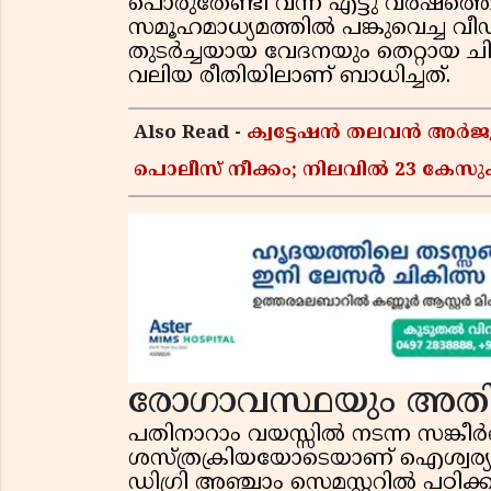
പൊരുതേണ്ടി വന്ന എട്ടു വർഷത്തെ
സമൂഹമാധ്യമത്തിൽ പങ്കുവെച്ച വീ
തുടർച്ചയായ വേദനയും തെറ്റായ ച
വലിയ രീതിയിലാണ് ബാധിച്ചത്.
Also Read -
ക്വട്ടേഷൻ തലവൻ അർജു
പൊലീസ് നീക്കം; നിലവിൽ 23 കേസ
രോഗാവസ്ഥയും അത
പതിനാറാം വയസ്സിൽ നടന്ന സങ്ക
ശസ്ത്രക്രിയയോടെയാണ് ഐശ്വര്യയ
ഡിഗ്രി അഞ്ചാം സെമസ്റ്ററിൽ പഠി