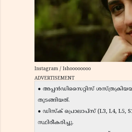
Instagram / Ishoooooooo
ADVERTISEMENT
● അപ്പൻഡിസൈറ്റിസ് ശസ്ത്രക്രിയ
തുടങ്ങിയത്.
● ഡിസ്ക് പ്രൊലാപ്‌സ് (L3, L4, L5, 
സ്ഥിരീകരിച്ചു.