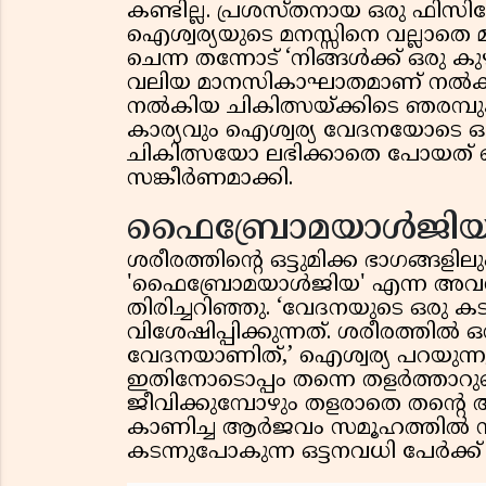
കണ്ടില്ല. പ്രശസ്തനായ ഒരു ഫിസിയ
ഐശ്വര്യയുടെ മനസ്സിനെ വല്ലാതെ മ
ചെന്ന തന്നോട് ‘നിങ്ങൾക്ക് ഒരു കു
വലിയ മാനസികാഘാതമാണ് നൽകിയത
നൽകിയ ചികിത്സയ്ക്കിടെ ഞരമ്പുക
കാര്യവും ഐശ്വര്യ വേദനയോടെ 
ചികിത്സയോ ലഭിക്കാതെ പോയത് 
സങ്കീർണമാക്കി.
ഫൈബ്രോമയാൾജിയ 
ശരീരത്തിൻ്റെ ഒട്ടുമിക്ക ഭാഗങ്ങള
'ഫൈബ്രോമയാൾജിയ' എന്ന അവസ്ഥ
തിരിച്ചറിഞ്ഞു. ‘വേദനയുടെ ഒര
വിശേഷിപ്പിക്കുന്നത്. ശരീരത്തിൽ
വേദനയാണിത്,’ ഐശ്വര്യ പറയുന്നു
ഇതിനോടൊപ്പം തന്നെ തളർത്താറുണ
ജീവിക്കുമ്പോഴും തളരാതെ തൻ്റെ
കാണിച്ച ആർജവം സമൂഹത്തിൽ സ
കടന്നുപോകുന്ന ഒട്ടനവധി പേർക്ക