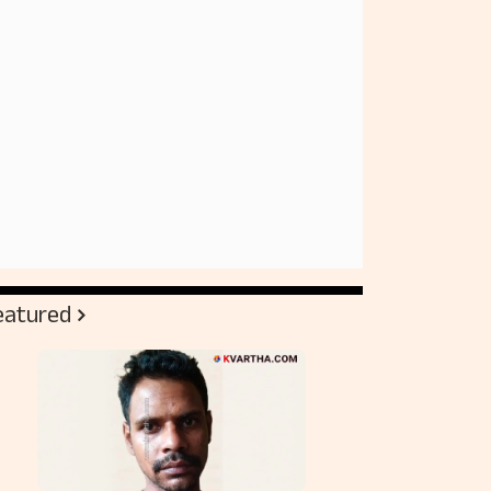
eatured