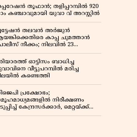
പ്പറേഷൻ തൂഫാൻ; തളിപ്പറമ്പിൽ 920
്രാം കഞ്ചാവുമായി യുവാ വ് അറസ്റ്റിൽ
്വട്ടേഷൻ തലവൻ അർജുൻ
യങ്കിക്കെതിരെ കാപ്പ ചുമത്താൻ
ൊലീസ് നീക്കം; നിലവിൽ 23
േസുകൾ
രിയാരത്ത് ഓട്ടിസം ബാധിച്ച
ുവാവിനെ വീട്ടുപറമ്പിൽ മരിച്ച
ിലയിൽ കണ്ടെത്തി
ിജെപി പ്രക്ഷോഭം;
മൂഹമാധ്യമങ്ങളിൽ നിരീക്ഷണം
ുപ്പിച്ച് കേന്ദ്രസർക്കാർ, മെറ്റയ്ക്ക്
ിർദേശം