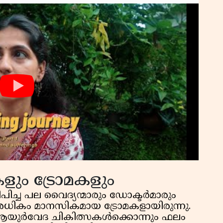
ളും ട്രോമകളും
ച്ച പല വൈദ്യന്മാരും ഡോക്ടർമാരും
ികം മാനസികമായ ട്രോമകളായിരുന്നു.
 ആയുർവേദ ചികിത്സകൾക്കൊന്നും ഫലം