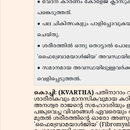
● വേദന കാരണം കോളേജ് ക്ലാസുകള
പങ്കെടുത്തത്.
● പല ചികിത്സകളും പാളിപ്പോവു
ചെയ്തു.
● ശരീരത്തിൽ ഒന്നു തൊട്ടാൽ പോല
'ഫൈബ്രോമയാൾജിയ' അവസ്ഥയിലാണ
● സമാനമായ അവസ്ഥയിലുള്ളവർക്
വെളിപ്പെടുത്തൽ.
കൊച്ചി: (KVARTHA)
പതിനാറാം വ
ശാരീരികവും മാനസികവുമായ കഠിനമ
അനശ്വര രാജൻ്റെ സഹോദരിയും 
പങ്കുവെച്ച വിവരങ്ങൾ ഏവരെയും ഞെ
മുതൽ ശരീരത്തിൻ്റെ ഓരോ അണുവി
'ഫൈബ്രോമയാൾജിയ' (Fibromyal