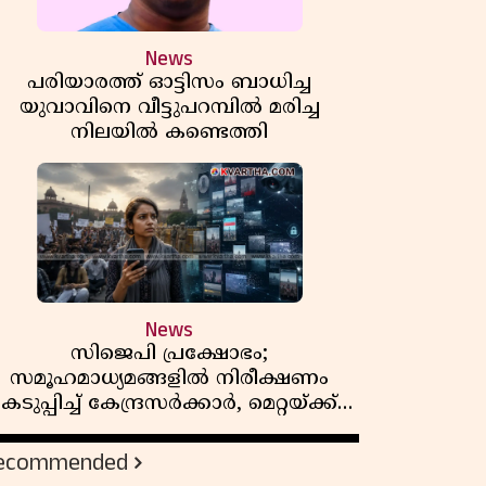
News
പരിയാരത്ത് ഓട്ടിസം ബാധിച്ച
യുവാവിനെ വീട്ടുപറമ്പിൽ മരിച്ച
നിലയിൽ കണ്ടെത്തി
News
സിജെപി പ്രക്ഷോഭം;
സമൂഹമാധ്യമങ്ങളിൽ നിരീക്ഷണം
കടുപ്പിച്ച് കേന്ദ്രസർക്കാർ, മെറ്റയ്ക്ക്
നിർദേശം
ecommended