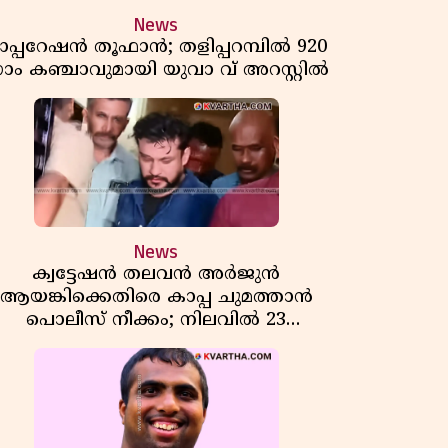
News
പ്പറേഷൻ തൂഫാൻ; തളിപ്പറമ്പിൽ 920
്രാം കഞ്ചാവുമായി യുവാ വ് അറസ്റ്റിൽ
News
ക്വട്ടേഷൻ തലവൻ അർജുൻ
ആയങ്കിക്കെതിരെ കാപ്പ ചുമത്താൻ
പൊലീസ് നീക്കം; നിലവിൽ 23
കേസുകൾ