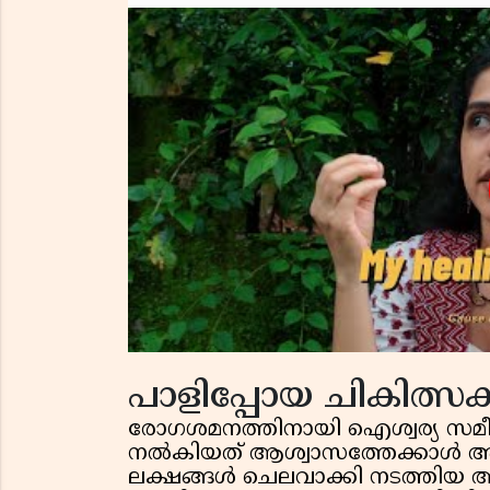
പാളിപ്പോയ ചികിത്സക
രോഗശമനത്തിനായി ഐശ്വര്യ സമീപി
നൽകിയത് ആശ്വാസത്തേക്കാൾ അധ
ലക്ഷങ്ങൾ ചെലവാക്കി നടത്തിയ