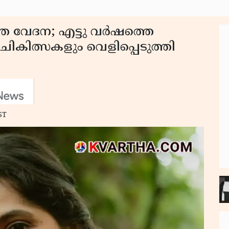
ത വേദന; എട്ടു വർഷത്തെ
ികിത്സകളും വെളിപ്പെടുത്തി
ST