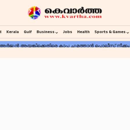
d
Kerala
Gulf
Business
Jobs
Health
Sports & Games