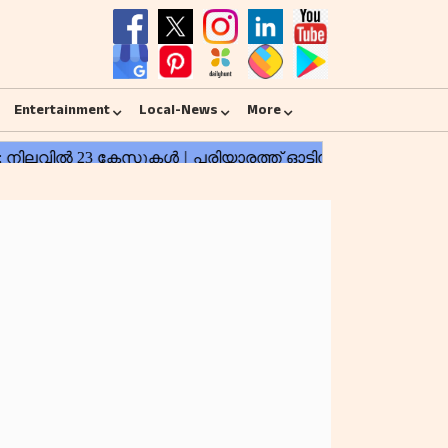
Entertainment
Local-News
More