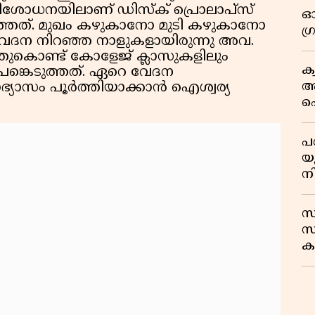
ശോധനയിലാണ് ഡിസ്ക് പ്രൊലാപ്‌സ്
ഓ
ച്ചറിഞ്ഞത്. മുഖം കഴുകാനോ മുടി കഴുകാനോ
ഗ
േദന നിറഞ്ഞ നാളുകളായിരുന്നു അവ.
ുകൊണ്ട് കോളേജ് ക്ലാസുകളിലും
ക
പങ്കെടുത്തത്. ഏറെ വേദന
ആ
ാഭ്യാസം പൂർത്തിയാക്കാൻ ഐശ്വര്യ
പ
ക
പ
യ
ന
സ
സ
കട
ന