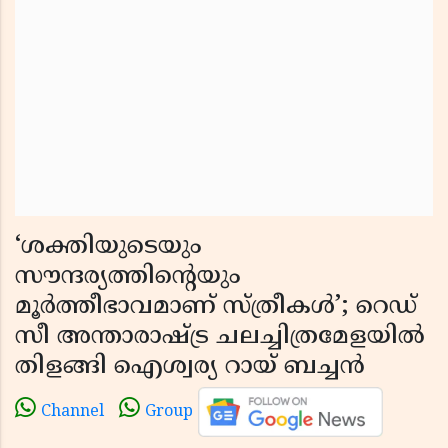
‘ശക്തിയുടെയും
സൗന്ദര്യത്തിൻ്റെയും
മൂർത്തീഭാവമാണ് സ്ത്രീകൾ’; റെഡ്
സീ അന്താരാഷ്ട്ര ചലച്ചിത്രമേളയിൽ
തിളങ്ങി ഐശ്വര്യ റായ് ബച്ചൻ
Channel
Group