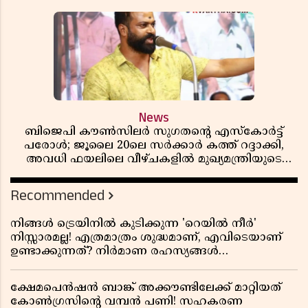
റിപ്പബ്ലിക്കൻ പ്രസിഡന്റാകുമോ ട്രംപ്?'
News
ബിജെപി കൗൺസിലർ സുഗതന്റെ എസ്‌കോർട്ട്
പരോൾ; ജൂലൈ 20ലെ സർക്കാർ കത്ത് റദ്ദാക്കി,
അവധി ഫയലിലെ വീഴ്ചകളിൽ മുഖ്യമന്ത്രിയുടെ
ഓഫീസ് അന്വേഷണത്തിന് ഉത്തരവിട്ടു
Recommended
നിങ്ങൾ ട്രെയിനിൽ കുടിക്കുന്ന 'റെയിൽ നീർ'
നിസ്സാരമല്ല! എത്രമാത്രം ശുദ്ധമാണ്, എവിടെയാണ്
ഉണ്ടാക്കുന്നത്? നിർമാണ രഹസ്യങ്ങൾ
അത്ഭുതപ്പെടുത്തും
ക്ഷേമപെൻഷൻ ബാങ്ക് അക്കൗണ്ടിലേക്ക് മാറ്റിയത്
കോൺഗ്രസിന്റെ വമ്പൻ പണി! സഹകരണ