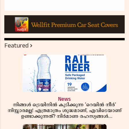
Featured
News
നിങ്ങൾ ട്രെയിനിൽ കുടിക്കുന്ന 'റെയിൽ നീർ'
നിസ്സാരമല്ല! എത്രമാത്രം ശുദ്ധമാണ്, എവിടെയാണ്
ഉണ്ടാക്കുന്നത്? നിർമാണ രഹസ്യങ്ങൾ
അത്ഭുതപ്പെടുത്തും