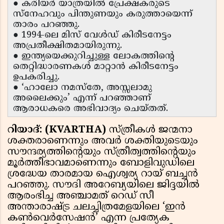
● കരിയർ യാത്രയിൽ പ്രേക്ഷകരുടെ
സ്നേഹവും പിന്തുണയും കരുത്തായെന്ന്
താരം പറഞ്ഞു.
● 1994-ലെ മിസ് വേൾഡ് കിരീടനേട്ടം
അപ്രതീക്ഷിതമായിരുന്നു.
● ഇന്ത്യയെക്കുറിച്ചുള്ള ലോകത്തിൻ്റെ
തെറ്റിദ്ധാരണകൾ മാറ്റാൻ കിരീടനേട്ടം
ഉപകരിച്ചു.
● ‘ഹാലോ നമസ്തേ, അസ്സലാമു
അലൈക്കും’ എന്ന് പറഞ്ഞാണ്
ആരാധകരെ അഭിവാദ്യം ചെയ്തത്.
റിയാദ്: (KVARTHA)
സ്ത്രീകൾ ജന്മനാ
ശക്തരാണെന്നും അവർ ശക്തിയുടെയും
സൗന്ദര്യത്തിൻ്റെയും സ്ത്രീത്വത്തിൻ്റെയും
മൂർത്തീഭാവമാണെന്നും ബോളിവുഡിലെ
ശ്രദ്ധേയ താരമായ ഐശ്വര്യ റായ് ബച്ചൻ
പറഞ്ഞു. സൗദി അറേബ്യയിലെ ജിദ്ദയിൽ
ആരംഭിച്ച അഞ്ചാമത് റെഡ് സീ
അന്താരാഷ്ട്ര ചലച്ചിത്രമേളയിലെ ‘ഇൻ
കൺവെർസേഷൻ’ എന്ന പ്രത്യേക