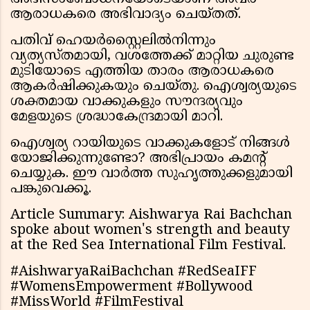
ആരാധകരെ അഭിവാദ്യം ചെയ്തത്.
പതിവ് ഹെയർസ്റ്റൈലിൽനിന്നും
വ്യത്യസ്തമായി, വശത്തേക്ക് മാറ്റിയ ചുരുണ്ട
മുടിയോടെ എത്തിയ താരം ആരാധകരെ
ആകർഷിക്കുകയും ചെയ്തു. ഐശ്വര്യയുടെ
ശക്തമായ വാക്കുകളും സൗന്ദര്യവും
മേളയുടെ ശ്രദ്ധാകേന്ദ്രമായി മാറി.
ഐശ്വര്യ റായിയുടെ വാക്കുകളോട് നിങ്ങൾ
യോജിക്കുന്നുണ്ടോ? അഭിപ്രായം കമൻ്റ്
ചെയ്യുക. ഈ വാർത്ത സുഹൃത്തുക്കളുമായി
പങ്കുവെക്കൂ.
Article Summary: Aishwarya Rai Bachchan
spoke about women's strength and beauty
at the Red Sea International Film Festival.
#AishwaryaRaiBachchan #RedSeaIFF
#WomensEmpowerment #Bollywood
#MissWorld #FilmFestival