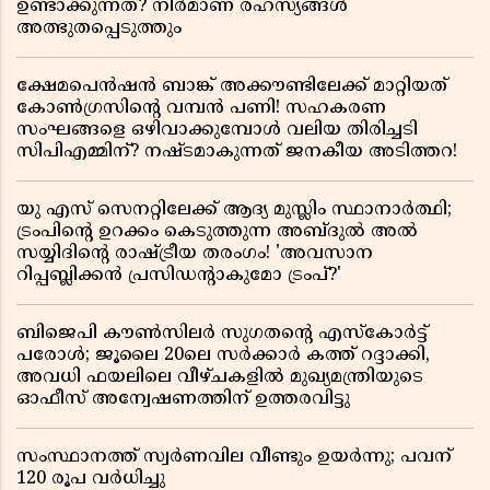
ഉണ്ടാക്കുന്നത്? നിർമാണ രഹസ്യങ്ങൾ
അത്ഭുതപ്പെടുത്തും
ക്ഷേമപെൻഷൻ ബാങ്ക് അക്കൗണ്ടിലേക്ക് മാറ്റിയത്
കോൺഗ്രസിന്റെ വമ്പൻ പണി! സഹകരണ
സംഘങ്ങളെ ഒഴിവാക്കുമ്പോൾ വലിയ തിരിച്ചടി
സിപിഎമ്മിന്? നഷ്ടമാകുന്നത് ജനകീയ അടിത്തറ!
യു എസ് സെനറ്റിലേക്ക് ആദ്യ മുസ്ലിം സ്ഥാനാർത്ഥി;
ട്രംപിന്റെ ഉറക്കം കെടുത്തുന്ന അബ്ദുൽ അൽ
സയ്യിദിന്റെ രാഷ്ട്രീയ തരംഗം! 'അവസാന
റിപ്പബ്ലിക്കൻ പ്രസിഡന്റാകുമോ ട്രംപ്?'
ബിജെപി കൗൺസിലർ സുഗതന്റെ എസ്‌കോർട്ട്
പരോൾ; ജൂലൈ 20ലെ സർക്കാർ കത്ത് റദ്ദാക്കി,
അവധി ഫയലിലെ വീഴ്ചകളിൽ മുഖ്യമന്ത്രിയുടെ
ഓഫീസ് അന്വേഷണത്തിന് ഉത്തരവിട്ടു
സംസ്ഥാനത്ത് സ്വര്‍ണവില വീണ്ടും ഉയർന്നു; പവന്
120 രൂപ വര്‍ധിച്ചു