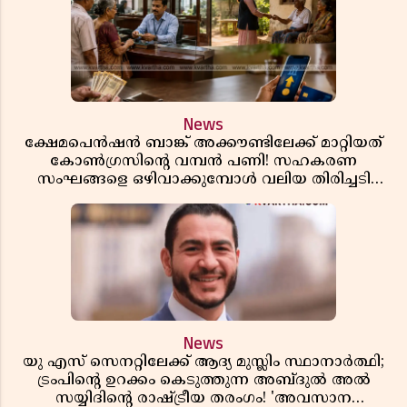
News
ക്ഷേമപെൻഷൻ ബാങ്ക് അക്കൗണ്ടിലേക്ക് മാറ്റിയത്
കോൺഗ്രസിന്റെ വമ്പൻ പണി! സഹകരണ
സംഘങ്ങളെ ഒഴിവാക്കുമ്പോൾ വലിയ തിരിച്ചടി
സിപിഎമ്മിന്? നഷ്ടമാകുന്നത് ജനകീയ അടിത്തറ!
News
യു എസ് സെനറ്റിലേക്ക് ആദ്യ മുസ്ലിം സ്ഥാനാർത്ഥി;
ട്രംപിന്റെ ഉറക്കം കെടുത്തുന്ന അബ്ദുൽ അൽ
സയ്യിദിന്റെ രാഷ്ട്രീയ തരംഗം! 'അവസാന