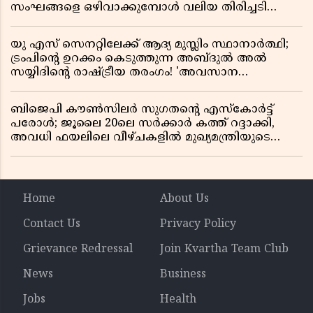
സംഘങ്ങളെ ഒഴിവാക്കുമ്പോൾ വലിയ തിരിച്ചടി
സിപിഎമ്മിന്? നഷ്ടമാകുന്നത് ജനകീയ അടിത്തറ!
യു എസ് സെനറ്റിലേക്ക് ആദ്യ മുസ്ലിം സ്ഥാനാർത്ഥി;
ട്രംപിന്റെ ഉറക്കം കെടുത്തുന്ന അബ്ദുൽ അൽ
സയ്യിദിന്റെ രാഷ്ട്രീയ തരംഗം! 'അവസാന
റിപ്പബ്ലിക്കൻ പ്രസിഡന്റാകുമോ ട്രംപ്?'
ബിജെപി കൗൺസിലർ സുഗതന്റെ എസ്‌കോർട്ട്
പരോൾ; ജൂലൈ 20ലെ സർക്കാർ കത്ത് റദ്ദാക്കി,
അവധി ഫയലിലെ വീഴ്ചകളിൽ മുഖ്യമന്ത്രിയുടെ
ഓഫീസ് അന്വേഷണത്തിന് ഉത്തരവിട്ടു
Home
About Us
Contact Us
Privacy Policy
Grievance Redressal
Join Kvartha Team Club
News
Business
Jobs
Health