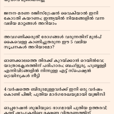
യുവാവ് മുങ്ങിമരിച്ചു
ജനന-മരണ രജിസ്ട്രേഷൻ വൈകിയാൽ ഇനി
കോടതി കയറണം; ഇന്ത്യയിൽ നിയമങ്ങളിൽ വന്ന
വലിയ മാറ്റങ്ങൾ അറിയാം
അവഗണിക്കരുത്! രോഗങ്ങൾ വരുന്നതിന് മുൻപ്
കൈവെള്ള കാണിച്ചുതരുന്ന ഈ 5 വലിയ
സൂചനകൾ അറിയാമോ?
ഓണക്കാലത്തെ തിരക്ക് കുറയ്ക്കാൻ റെയിൽവേ;
യാത്രാക്ലേശത്തിന് പരിഹാരം; ബംഗ്ളൂരു, ഹുബ്ബള്ളി
എന്നിവിടങ്ങളിൽ നിന്നുള്ള എട്ട് സ്പെഷ്യൽ
ട്രെയിനുകൾ നീട്ടി
4 വർഷത്തെ ബിരുദമുള്ളവർക്ക് ഇനി ഒരു വർഷം
കൊണ്ട് പിജി; പുതിയ മാർഗരേഖയുമായി യുജിസി
ഓപ്പറേഷൻ ശുദ്ധിയുടെ ഭാഗമായി പുതിയ ഉത്തരവ്;
കള്ള് ഷാപ്പുകളിലെ ഭക്ഷണ വിതരണത്തിന്