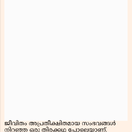
ജീവിതം അപ്രതീക്ഷിതമായ സംഭവങ്ങൾ
നിറഞ്ഞ ഒരു തിരക്കഥ പോലെയാണ്.