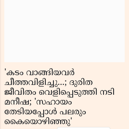
'കടം വാങ്ങിയവർ
ചീത്തവിളിച്ചു...; ദുരിത
ജീവിതം വെളിപ്പെടുത്തി നടി
മനീഷ; 'സഹായം
തേടിയപ്പോൾ പലരും
കൈയൊഴിഞ്ഞു'