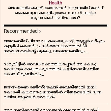
Health
അവഗണിക്കരുത്! രോഗങ്ങൾ വരുന്നതിന് മുൻപ്
കൈവെള്ള കാണിച്ചുതരുന്ന ഈ 5 വലിയ
സൂചനകൾ അറിയാമോ?
Recommended
ലയനത്തിന് പിന്നാലെ കരുത്തുകാട്ടി ആസ്റ്റർ ഡിഎം
ക്വാളിറ്റി കെയർ; പ്രവർത്തന ലാഭത്തിൽ 30
ശതമാനത്തിൻ്റെ വളർച്ച, വരുമാനത്തിലും
ലാഭത്തിലും വൻ കുതിപ്പ് രേഖപ്പെടുത്തി ആദ്യ പാദ
റിപ്പോർട്ട് പുറത്ത്
ഭാര്യവീട്ടിൽ അവധിക്കെത്തിയപ്പോൾ അപകടം;
കേളാലൂർ ക്ഷേത്രക്കുളത്തിൽ കുളിക്കാനിറങ്ങിയ
യുവാവ് മുങ്ങിമരിച്ചു
ജനന-മരണ രജിസ്ട്രേഷൻ വൈകിയാൽ ഇനി
കോടതി കയറണം; ഇന്ത്യയിൽ നിയമങ്ങളിൽ വന്ന
വലിയ മാറ്റങ്ങൾ അറിയാം
അവഗണിക്കരുത്! രോഗങ്ങൾ വരുന്നതിന് മുൻപ്