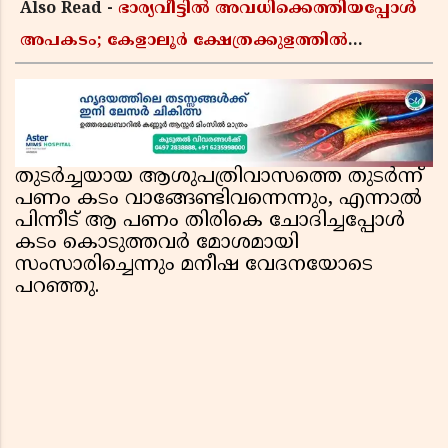
Also Read -
ഭാര്യവീട്ടിൽ അവധിക്കെത്തിയപ്പോൾ
അപകടം; കേളാലൂർ ക്ഷേത്രക്കുളത്തിൽ
കുളിക്കാനിറങ്ങിയ യുവാവ് മുങ്ങിമരിച്ചു
തുടർച്ചയായ ആശുപത്രിവാസത്തെ തുടർന്ന്
പണം കടം വാങ്ങേണ്ടിവന്നെന്നും, എന്നാൽ
പിന്നീട് ആ പണം തിരികെ ചോദിച്ചപ്പോൾ
കടം കൊടുത്തവർ മോശമായി
സംസാരിച്ചെന്നും മനീഷ വേദനയോടെ
പറഞ്ഞു.