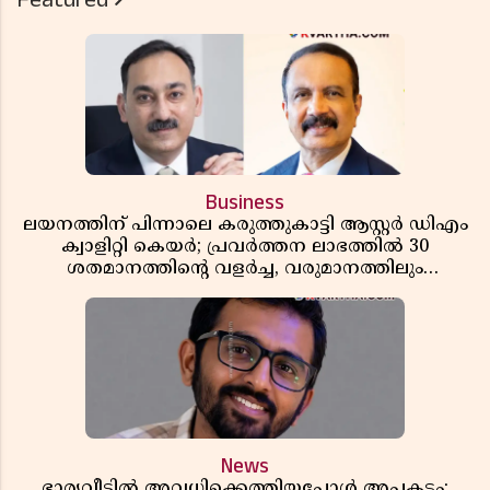
Business
ലയനത്തിന് പിന്നാലെ കരുത്തുകാട്ടി ആസ്റ്റർ ഡിഎം
ക്വാളിറ്റി കെയർ; പ്രവർത്തന ലാഭത്തിൽ 30
ശതമാനത്തിൻ്റെ വളർച്ച, വരുമാനത്തിലും
ലാഭത്തിലും വൻ കുതിപ്പ് രേഖപ്പെടുത്തി ആദ്യ പാദ
റിപ്പോർട്ട് പുറത്ത്
News
ഭാര്യവീട്ടിൽ അവധിക്കെത്തിയപ്പോൾ അപകടം;