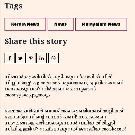
Tags
Kerala News
News
Malayalam News
Share this story
നിങ്ങൾ ട്രെയിനിൽ കുടിക്കുന്ന 'റെയിൽ നീർ'
നിസ്സാരമല്ല! എത്രമാത്രം ശുദ്ധമാണ്, എവിടെയാണ്
ഉണ്ടാക്കുന്നത്? നിർമാണ രഹസ്യങ്ങൾ
അത്ഭുതപ്പെടുത്തും
ക്ഷേമപെൻഷൻ ബാങ്ക് അക്കൗണ്ടിലേക്ക് മാറ്റിയത്
കോൺഗ്രസിന്റെ വമ്പൻ പണി! സഹകരണ
സംഘങ്ങളെ ഒഴിവാക്കുമ്പോൾ വലിയ തിരിച്ചടി
സിപിഎമ്മിന്? നഷ്ടമാകുന്നത് ജനകീയ അടിത്തറ!