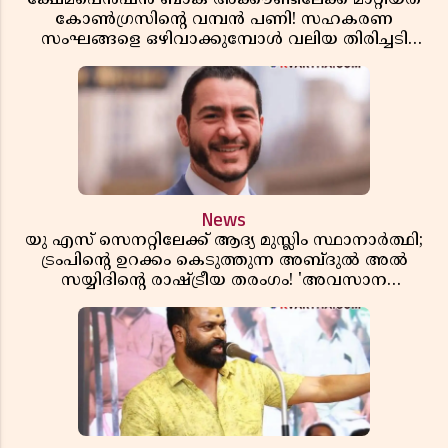
കോൺഗ്രസിന്റെ വമ്പൻ പണി! സഹകരണ
സംഘങ്ങളെ ഒഴിവാക്കുമ്പോൾ വലിയ തിരിച്ചടി
സിപിഎമ്മിന്? നഷ്ടമാകുന്നത് ജനകീയ അടിത്തറ!
News
യു എസ് സെനറ്റിലേക്ക് ആദ്യ മുസ്ലിം സ്ഥാനാർത്ഥി;
ട്രംപിന്റെ ഉറക്കം കെടുത്തുന്ന അബ്ദുൽ അൽ
സയ്യിദിന്റെ രാഷ്ട്രീയ തരംഗം! 'അവസാന
റിപ്പബ്ലിക്കൻ പ്രസിഡന്റാകുമോ ട്രംപ്?'