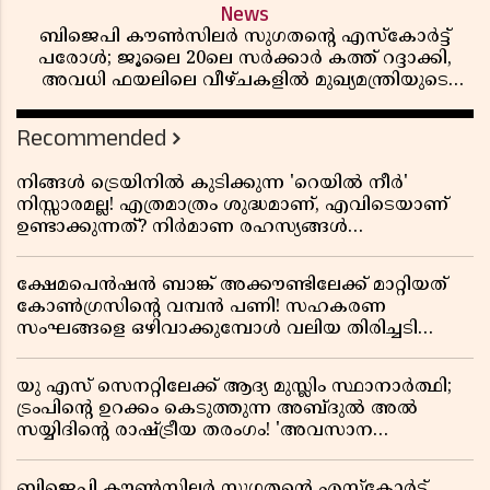
News
ബിജെപി കൗൺസിലർ സുഗതന്റെ എസ്‌കോർട്ട്
പരോൾ; ജൂലൈ 20ലെ സർക്കാർ കത്ത് റദ്ദാക്കി,
അവധി ഫയലിലെ വീഴ്ചകളിൽ മുഖ്യമന്ത്രിയുടെ
ഓഫീസ് അന്വേഷണത്തിന് ഉത്തരവിട്ടു
Recommended
നിങ്ങൾ ട്രെയിനിൽ കുടിക്കുന്ന 'റെയിൽ നീർ'
നിസ്സാരമല്ല! എത്രമാത്രം ശുദ്ധമാണ്, എവിടെയാണ്
ഉണ്ടാക്കുന്നത്? നിർമാണ രഹസ്യങ്ങൾ
അത്ഭുതപ്പെടുത്തും
ക്ഷേമപെൻഷൻ ബാങ്ക് അക്കൗണ്ടിലേക്ക് മാറ്റിയത്
കോൺഗ്രസിന്റെ വമ്പൻ പണി! സഹകരണ
സംഘങ്ങളെ ഒഴിവാക്കുമ്പോൾ വലിയ തിരിച്ചടി
സിപിഎമ്മിന്? നഷ്ടമാകുന്നത് ജനകീയ അടിത്തറ!
യു എസ് സെനറ്റിലേക്ക് ആദ്യ മുസ്ലിം സ്ഥാനാർത്ഥി;
ട്രംപിന്റെ ഉറക്കം കെടുത്തുന്ന അബ്ദുൽ അൽ
സയ്യിദിന്റെ രാഷ്ട്രീയ തരംഗം! 'അവസാന
റിപ്പബ്ലിക്കൻ പ്രസിഡന്റാകുമോ ട്രംപ്?'
ബിജെപി കൗൺസിലർ സുഗതന്റെ എസ്‌കോർട്ട്