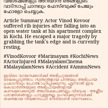
വിശേഷങ്ങളും അറിയാൻ ഞങ്ങളുടെ
വാട്സാപ്പ് ചാനലും ഫേസ്ബുക്ക് പേജും
ഫോളോ ചെയ്യുക.
Article Summary: Actor Vinod Kovoor
suffered rib injuries after falling into an
open water tank at his apartment complex
in Kochi. He escaped a major tragedy by
grabbing the tank's edge and is currently
resting.
#VinodKovoor #Marimayam #KochiNews
#ActorInjured #MalayalamCinema
#MalayalamNews #Accident #AmmuNews
ഇവിടെ വായനക്കാർക്ക് അഭിപ്രായങ്ങൾ
രേഖപ്പെടുത്താം. സ്വതന്ത്രമായ ചിന്തയും അഭിപ്രായ
പ്രകടനവും പ്രോത്സാഹിപ്പിക്കുന്നു. എന്നാൽ ഇവ
കെവാർത്തയുടെ അഭിപ്രായങ്ങളായി
കണക്കാക്കരുത്. അധിക്ഷേപങ്ങളും വിദ്വേഷ - അശ്ലീല
പരാമർശങ്ങളും പാടുള്ളതല്ല. ലംഘിക്കുന്നവർക്ക്
ശക്തമായ നിയമനടപടി നേരിടേണ്ടി വന്നേക്കാം.