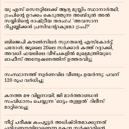
യു എസ് സെനറ്റിലേക്ക് ആദ്യ മുസ്ലിം സ്ഥാനാർത്ഥി;
ട്രംപിന്റെ ഉറക്കം കെടുത്തുന്ന അബ്ദുൽ അൽ
സയ്യിദിന്റെ രാഷ്ട്രീയ തരംഗം! 'അവസാന
റിപ്പബ്ലിക്കൻ പ്രസിഡന്റാകുമോ ട്രംപ്?'
ബിജെപി കൗൺസിലർ സുഗതന്റെ എസ്‌കോർട്ട്
പരോൾ; ജൂലൈ 20ലെ സർക്കാർ കത്ത് റദ്ദാക്കി,
അവധി ഫയലിലെ വീഴ്ചകളിൽ മുഖ്യമന്ത്രിയുടെ
ഓഫീസ് അന്വേഷണത്തിന് ഉത്തരവിട്ടു
സംസ്ഥാനത്ത് സ്വര്‍ണവില വീണ്ടും ഉയർന്നു; പവന്
120 രൂപ വര്‍ധിച്ചു
കനത്ത മഴ വില്ലനായി; ജി മാർത്താണ്ഡൻ
സംവിധാനം ചെയ്യുന്ന 'ഓട്ടം തുള്ളൽ' റിലീസ്
മാറ്റിവെച്ചു
നീറ്റ് പരീക്ഷ കംപ്യൂട്ടർ അധിഷ്ഠിതമാക്കുന്നത്
പരിഗണനയിലാണെന്ന കേന്ദ്ര സർക്കാരിൻ്റെ