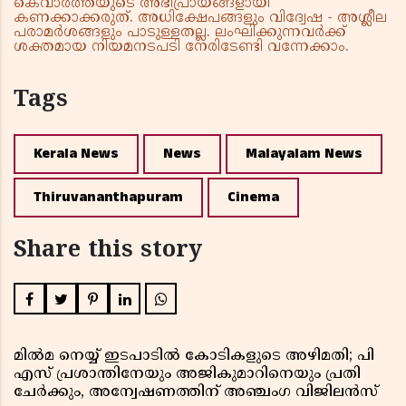
കെവാർത്തയുടെ അഭിപ്രായങ്ങളായി
കണക്കാക്കരുത്. അധിക്ഷേപങ്ങളും വിദ്വേഷ - അശ്ലീല
പരാമർശങ്ങളും പാടുള്ളതല്ല. ലംഘിക്കുന്നവർക്ക്
ശക്തമായ നിയമനടപടി നേരിടേണ്ടി വന്നേക്കാം.
Tags
Kerala News
News
Malayalam News
Thiruvananthapuram
Cinema
Share this story
മിൽമ നെയ്യ് ഇടപാടിൽ കോടികളുടെ അഴിമതി; പി
എസ് പ്രശാന്തിനേയും അജികുമാറിനെയും പ്രതി
ചേർക്കും, അന്വേഷണത്തിന് അഞ്ചംഗ വിജിലൻസ്