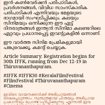
ഇൻ-കൺവേർഷൻ പരിപാടികൾ,
പ്രദർശനങ്ങൾ, വിവിധ സാംസ്‌കാരിക
പരിപാടികൾ എന്നിവയും മേളയുടെ
ഭാഗമായി സംഘടിപ്പിക്കും. കലയും
സിനിമയും ഒന്നിക്കുന്ന ഈ എട്ട്
ദിനരാത്രങ്ങൾ ഇന്ത്യൻ സിനിമാ കലണ്ടറിലെ
ഏറ്റവും പ്രധാനപ്പെട്ട ഇവൻ്റുകളിൽ ഒന്നാണ്.
ഈ വാർത്ത സിനിമ പ്രേമികളുമായി
പങ്കുവെക്കൂ. കമൻ്റ് ചെയ്യുക.
Article Summary: Registration begins for
30th IFFK, running from Dec 12-19 in
Thiruvananthapuram.
#IFFK #IFFK30 #KeralaFilmFestival
#FilmFestival #Thiruvananthapuram
#Cinema
ഇവിടെ വായനക്കാർക്ക് അഭിപ്രായങ്ങൾ
രേഖപ്പെടുത്താം. സ്വതന്ത്രമായ ചിന്തയും അഭിപ്രായ
പ്രകടനവും പ്രോത്സാഹിപ്പിക്കുന്നു. എന്നാൽ ഇവ