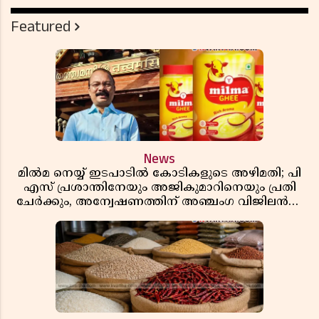
Featured
News
മിൽമ നെയ്യ് ഇടപാടിൽ കോടികളുടെ അഴിമതി; പി
എസ് പ്രശാന്തിനേയും അജികുമാറിനെയും പ്രതി
ചേർക്കും, അന്വേഷണത്തിന് അഞ്ചംഗ വിജിലൻസ്
സംഘം