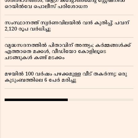
ശരീരഭാഗങ്ങൾ; ആഗ്ര കൻ്റോൺമെൻ്റ് സ്റ്റേഷനിൽ
റെയിൽവേ പൊലീസ് പരിശോധന
സംസ്ഥാനത്ത് സ്വര്‍ണവിലയില്‍ വന്‍ കുതിപ്പ്; പവന്
2,120 രൂപ വര്‍ധിച്ചു
വൃദ്ധസദനത്തിൽ പിതാവിന് അന്ത്യം; കർമ്മങ്ങൾക്ക്
എത്താതെ മക്കൾ, വീഡിയോ കോളിലൂടെ
ചടങ്ങുകൾ കണ്ട് മടക്കം
മഴയിൽ 100 വർഷം പഴക്കമുള്ള വീട് തകർന്നു; ഒരു
കുടുംബത്തിലെ 6 പേർ മരിച്ചു