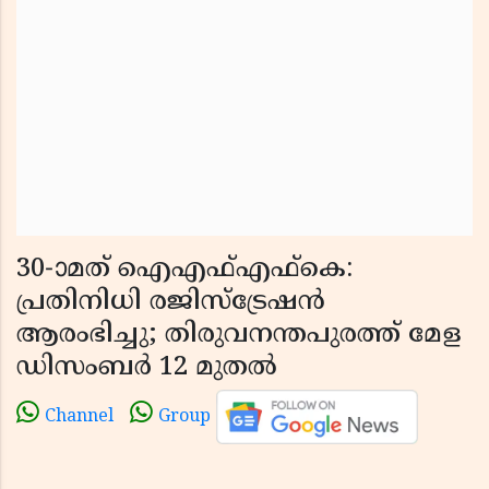
30-ാമത് ഐഎഫ്എഫ്കെ:
പ്രതിനിധി രജിസ്ട്രേഷൻ
ആരംഭിച്ചു; തിരുവനന്തപുരത്ത് മേള
ഡിസംബർ 12 മുതൽ
Channel
Group