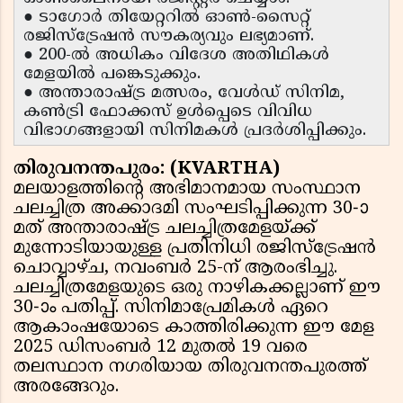
● ടാഗോർ തിയേറ്ററിൽ ഓൺ-സൈറ്റ്
രജിസ്ട്രേഷൻ സൗകര്യവും ലഭ്യമാണ്.
● 200-ൽ അധികം വിദേശ അതിഥികൾ
മേളയിൽ പങ്കെടുക്കും.
● അന്താരാഷ്ട്ര മത്സരം, വേൾഡ് സിനിമ,
കൺട്രി ഫോക്കസ് ഉൾപ്പെടെ വിവിധ
വിഭാഗങ്ങളായി സിനിമകൾ പ്രദർശിപ്പിക്കും.
തിരുവനന്തപുരം: (KVARTHA)
മലയാളത്തിൻ്റെ അഭിമാനമായ സംസ്ഥാന
ചലച്ചിത്ര അക്കാദമി സംഘടിപ്പിക്കുന്ന 30-ാ
മത് അന്താരാഷ്ട്ര ചലച്ചിത്രമേളയ്ക്ക്
മുന്നോടിയായുള്ള പ്രതിനിധി രജിസ്ട്രേഷൻ
ചൊവ്വാഴ്ച, നവംബർ 25-ന് ആരംഭിച്ചു.
ചലച്ചിത്രമേളയുടെ ഒരു നാഴികക്കല്ലാണ് ഈ
30-ാം പതിപ്പ്. സിനിമാപ്രേമികൾ ഏറെ
ആകാംഷയോടെ കാത്തിരിക്കുന്ന ഈ മേള
2025 ഡിസംബർ 12 മുതൽ 19 വരെ
തലസ്ഥാന നഗരിയായ തിരുവനന്തപുരത്ത്
അരങ്ങേറും.