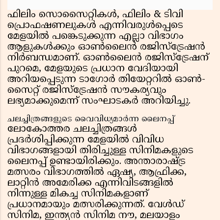
ഫിലിം സൊസൈറ്റികൾ, ഫിലിം & ടിവി
പ്രൊഫഷണലുകൾ എന്നിവരുൾപ്പെടെ
മേളയിൽ പങ്കെടുക്കുന്ന എല്ലാ വിഭാഗം
ആളുകൾക്കും ഓൺലൈൻ രജിസ്ട്രേഷൻ
നിർബന്ധമാണ്. ഓൺലൈൻ രജിസ്ട്രേഷന്
പുറമെ, മേളയുടെ പ്രധാന വേദിയായി
അറിയപ്പെടുന്ന ടാഗോർ തിയേറ്ററിൽ ഓൺ-
സൈറ്റ് രജിസ്ട്രേഷൻ സൗകര്യവും
ലഭ്യമാക്കുമെന്ന് സംഘാടകർ അറിയിച്ചു.
ചലച്ചിത്രങ്ങളുടെ വൈവിധ്യമാർന്ന ലൈനപ്പ്
ലോകോത്തര ചലച്ചിത്രങ്ങൾ
പ്രദർശിപ്പിക്കുന്ന മേളയിൽ വിവിധ
വിഭാഗങ്ങളായി തിരിച്ചുള്ള സിനിമകളുടെ
ലൈനപ്പ് ഉണ്ടായിരിക്കും. അന്താരാഷ്ട്ര
മത്സരം വിഭാഗത്തിൽ ഏഷ്യ, ആഫ്രിക്ക,
ലാറ്റിൻ അമേരിക്ക എന്നിവിടങ്ങളിൽ
നിന്നുള്ള മികച്ച സിനിമകളാണ്
പ്രധാനമായും മത്സരിക്കുന്നത്. വേൾഡ്
സിനിമ, ഇന്ത്യൻ സിനിമ നൗ, മലയാളം