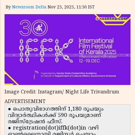
By
Newsroom Delta
Nov 25, 2025, 11:50 IST
Image Credit: Instagram/ Night Life Trivandrum
ADVERTISEMENT
● പൊതുവിഭാഗത്തിന് 1,180 രൂപയും
വിദ്യാർത്ഥികൾക്ക് 590 രൂപയുമാണ്
രജിസ്ട്രേഷൻ ഫീസ്.
● registration(dot)iffk(dot)in വഴി
ഓൺലൈനായി രജിസ്റ്റർ ചെയ്യാം.