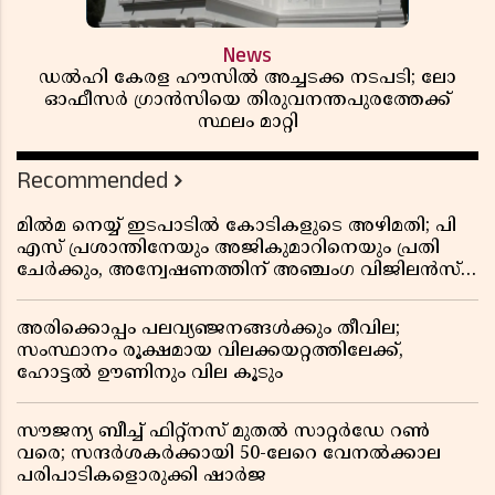
News
ഡൽഹി കേരള ഹൗസിൽ അച്ചടക്ക നടപടി; ലോ
ഓഫീസർ ഗ്രാൻസിയെ തിരുവനന്തപുരത്തേക്ക്
സ്ഥലം മാറ്റി
Recommended
മിൽമ നെയ്യ് ഇടപാടിൽ കോടികളുടെ അഴിമതി; പി
എസ് പ്രശാന്തിനേയും അജികുമാറിനെയും പ്രതി
ചേർക്കും, അന്വേഷണത്തിന് അഞ്ചംഗ വിജിലൻസ്
സംഘം
അരിക്കൊപ്പം പലവ്യഞ്ജനങ്ങൾക്കും തീവില;
സംസ്ഥാനം രൂക്ഷമായ വിലക്കയറ്റത്തിലേക്ക്,
ഹോട്ടൽ ഊണിനും വില കൂടും
സൗജന്യ ബീച്ച് ഫിറ്റ്നസ് മുതൽ സാറ്റർഡേ റൺ
വരെ; സന്ദർശകർക്കായി 50-ലേറെ വേനൽക്കാല
പരിപാടികളൊരുക്കി ഷാർജ