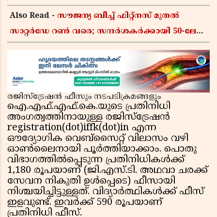
Also Read -
സൗജന്യ ബീച്ച് ഫിറ്റ്നസ് മുതൽ
സാറ്റർഡേ റൺ വരെ; സന്ദർശകർക്കായി 50-ലേറെ
വേനൽക്കാല പരിപാടികളൊരുക്കി ഷാർജ
രജിസ്ട്രേഷൻ ഫീസും നടപടിക്രമങ്ങളും
ഐ.എഫ്.എഫ്.കെ.യുടെ പ്രതിനിധി
അംഗത്വത്തിനായുള്ള രജിസ്ട്രേഷൻ
registration(dot)iffk(dot)in എന്ന
ഔദ്യോഗിക വെബ്സൈറ്റ് വിലാസം വഴി
ഓൺലൈനായി പൂർത്തിയാക്കാം. പൊതു
വിഭാഗത്തിൽപ്പെടുന്ന പ്രതിനിധികൾക്ക്
1,180 രൂപയാണ് (ജി.എസ്.ടി. അഥവാ ചരക്ക്
സേവന നികുതി ഉൾപ്പെടെ) ഫീസായി
നിശ്ചയിച്ചിട്ടുള്ളത്. വിദ്യാർത്ഥികൾക്ക് ഫീസ്
ഇളവുണ്ട്. ഇവർക്ക് 590 രൂപയാണ്
പ്രതിനിധി ഫീസ്.