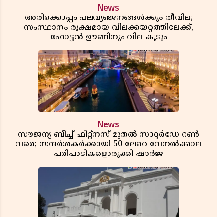
News
അരിക്കൊപ്പം പലവ്യഞ്ജനങ്ങൾക്കും തീവില;
സംസ്ഥാനം രൂക്ഷമായ വിലക്കയറ്റത്തിലേക്ക്,
ഹോട്ടൽ ഊണിനും വില കൂടും
News
സൗജന്യ ബീച്ച് ഫിറ്റ്നസ് മുതൽ സാറ്റർഡേ റൺ
വരെ; സന്ദർശകർക്കായി 50-ലേറെ വേനൽക്കാല
പരിപാടികളൊരുക്കി ഷാർജ