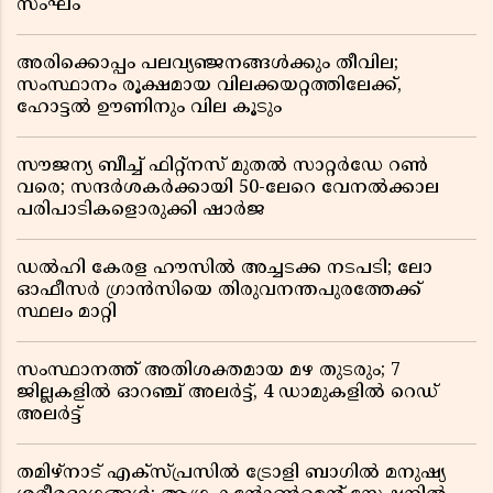
സംഘം
അരിക്കൊപ്പം പലവ്യഞ്ജനങ്ങൾക്കും തീവില;
സംസ്ഥാനം രൂക്ഷമായ വിലക്കയറ്റത്തിലേക്ക്,
ഹോട്ടൽ ഊണിനും വില കൂടും
സൗജന്യ ബീച്ച് ഫിറ്റ്നസ് മുതൽ സാറ്റർഡേ റൺ
വരെ; സന്ദർശകർക്കായി 50-ലേറെ വേനൽക്കാല
പരിപാടികളൊരുക്കി ഷാർജ
ഡൽഹി കേരള ഹൗസിൽ അച്ചടക്ക നടപടി; ലോ
ഓഫീസർ ഗ്രാൻസിയെ തിരുവനന്തപുരത്തേക്ക്
സ്ഥലം മാറ്റി
സംസ്ഥാനത്ത് അതിശക്തമായ മഴ തുടരും; 7
ജില്ലകളിൽ ഓറഞ്ച് അലർട്ട്, 4 ഡാമുകളിൽ റെഡ്
അലർട്ട്
തമിഴ്‌നാട് എക്സ്പ്രസിൽ ട്രോളി ബാഗിൽ മനുഷ്യ