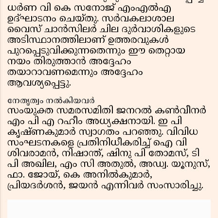
ധർണ വി കെ സനോജ് എംഎൽഎ
ഉദ്ഘാടനം ചെയ്തു. സർവകലാശാല
വൈസ് ചാൻസിലർ ചില ദുർവാശികളുടെ
അടിസ്ഥാനത്തിലാണ് ഉത്തരവുകൾ
പുറപ്പെടുവിക്കുന്നതെന്നും ഈ തെറ്റായ
നയം തിരുത്താൻ അദ്ദേഹം
തയാറാവണമെന്നും അദ്ദേഹം
ആവശ്യപ്പെട്ടു.
നേതൃത്വം നൽകിയവർ
സംയുക്ത സമരസമിതി ജനറൽ കൺവീനർ
എം പി എ റഹീം അധ്യക്ഷനായി. ഇ പി
കൃഷ്ണകുമാർ സ്വാഗതം പറഞ്ഞു. വിവിധ
സംഘടനകളെ പ്രതിനിധീകരിച്ച് ഐ വി
ശിവരാമൻ, നിഷാന്ത്, ഷിനു പി തോമസ്, ടി
പി അഖില, എം സി അതുൽ, അഡ്വ. യൂനുസ്,
ഫാ. ജോയ്, കെ അനിൽകുമാർ,
പ്രിയദർശൻ, ജയൻ എന്നിവർ സംസാരിച്ചു.