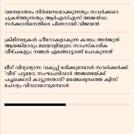
വന്ദേമാതരം നിർബന്ധമാക്കുന്നതും സവർക്കറെ
പുകഴ്ത്തുന്നതും ആർഎസ്എസ് അജൻഡ;
സർക്കാരിനെതിരെ പിണറായി വിജയൻ
ക്രിമിനലുകൾ ഹീറോകളാകുന്ന കാലം; അർജുൻ
ആയങ്കിമാരും മലയാളിയുടെ സാംസ്കാരിക
വീഴ്ചകളും; നമ്മൾ എങ്ങോട്ടാണ് പോകുന്നത്
ലീഗ് വിദ്യാഭ്യാസ വകുപ്പ് ഭരിക്കുമ്പോൾ സവർക്കർക്ക്
'വീർ' പട്ടമോ; സംഘപരിവാർ അജണ്ടയ്ക്ക്
പച്ചക്കൊടി കാട്ടുന്നതാര്? മഞ്ചേശ്വരത്തെ ക്വിസ്
ചോദ്യം വിവാദമാവുമ്പോൾ