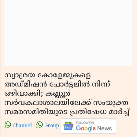
സ്വാശ്രയ കോളേജുകളെ
അഡ്മിഷൻ പോർട്ടലിൽ നിന്ന്
ഒഴിവാക്കി; കണ്ണൂർ
സർവകലാശാലയിലേക്ക് സംയുക്ത
സമരസമിതിയുടെ പ്രതിഷേധ മാർച്ച്
Channel
Group