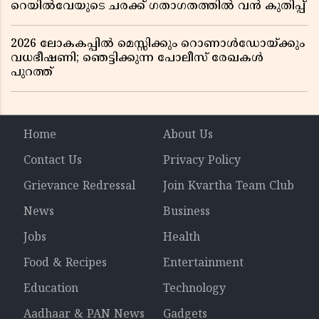
റെയിൽവേയുടെ ചരക്ക് ഗതാഗതത്തിൽ വൻ കുതിപ്പ്
2026 ലോകകപ്പിൽ മെസ്സിക്കും റൊണാൾഡോയ്ക്കും
വധഭീഷണി; ഞെട്ടിക്കുന്ന പോലീസ് രേഖകൾ
പുറത്ത്
Home
About Us
Contact Us
Privacy Policy
Grievance Redressal
Join Kvartha Team Club
News
Business
Jobs
Health
Food & Recipes
Entertainment
Education
Technology
Aadhaar & PAN News
Gadgets