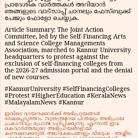
പ്രാദേശിക വാർത്തകൾ അറിയാൻ
ഞങ്ങളുടെ വാട്സാപ്പ് ചാനലും ഫേസ്ബുക്ക്
പേജും ഫോളോ ചെയ്യുക.
Article Summary: The Joint Action
Committee, led by the Self-Financing Arts
and Science College Managements
Association, marched to Kannur University
headquarters to protest against the
exclusion of self-financing colleges from
the 2026-27 admission portal and the denial
of new courses.
#KannurUniversity #SelfFinancingColleges
#Protest #HigherEducation #KeralaNews
#MalayalamNews #Kannur
ഇവിടെ വായനക്കാർക്ക് അഭിപ്രായങ്ങൾ
രേഖപ്പെടുത്താം. സ്വതന്ത്രമായ ചിന്തയും അഭിപ്രായ
പ്രകടനവും പ്രോത്സാഹിപ്പിക്കുന്നു. എന്നാൽ ഇവ
കെവാർത്തയുടെ അഭിപ്രായങ്ങളായി
കണക്കാക്കരുത്. അധിക്ഷേപങ്ങളും വിദ്വേഷ - അശ്ലീല