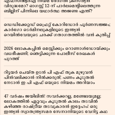
എഫ്സിആർഎ നിയമ ഭേദഗതി ക്രിസ്ത്യൻ
വിരുദ്ധമോ? ഓഗസ്റ്റ് 12-ന് പാർലമെന്റിലെത്തുന്ന
ബില്ലിന് പിന്നിലെ യഥാർത്ഥ അജണ്ട എന്ത്?
ഡെഡിക്കേറ്റഡ് ഫ്രൈറ്റ് കോറിഡോർ പൂർണസജ്ജം;
കാർഗോ ടെർമിനലുകളിലൂടെ ഇന്ത്യൻ
റെയിൽവേയുടെ ചരക്ക് ഗതാഗതത്തിൽ വൻ കുതിപ്പ്
2026 ലോകകപ്പിൽ മെസ്സിക്കും റൊണാൾഡോയ്ക്കും
വധഭീഷണി; ഞെട്ടിക്കുന്ന പോലീസ് രേഖകൾ
പുറത്ത്
റിട്ടയർ ചെയ്ത ഉടൻ പി എഫ് തുക മുഴുവൻ
പിൻവലിക്കാൻ നിൽക്കരുത്; പണം കൂടുതൽ
നേടാൻ ഇ പി എഫ് ഒയുടെ നിയമം അറിയാം
47 വർഷം ജയിലിൽ! സവർക്കറല്ല, മണ്ടേലയുമല്ല;
ലോകത്തിൽ ഏറ്റവും കൂടുതൽ കാലം തടവിൽ
കഴിഞ്ഞ രാഷ്ട്രീയ തടവുകാരൻ ഇദ്ദേഹം! ഒരു
ഇന്ത്യൻ സ്വാതന്ത്ര്യസമര സേനാനിയുടെ വേറിട്ട കഥ