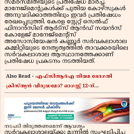
സമരസമിതിയുടെ പ്രതിഷേധ മാർച്ച്.
മാനേജ്മെന്റുകൾക്ക് പുതിയ കോഴ്സുകൾ
അനുവദിക്കാത്തതിലും ഇവർ പ്രതിഷേധം
രേഖപ്പെടുത്തി. കേരള സ്റ്റേറ്റ് സെൽഫ്
ഫിനാൻസിങ് ആർട്സ് ആൻഡ് സയൻസ്
കോളേജ് മാനേജ്മെന്റ്സ്
അസോസിയേഷൻ കണ്ണൂർ സർവകലാശാല
കമ്മിറ്റിയുടെ നേതൃത്വത്തിൽ താവക്കരയിലെ
സർവകലാശാല ആസ്ഥാനത്തേക്കാണ്
പ്രതിഷേധ പ്രകടനം നടത്തിയത്.
Also Read -
എഫ്സിആർഎ നിയമ ഭേദഗതി
ക്രിസ്ത്യൻ വിരുദ്ധമോ? ഓഗസ്റ്റ് 12-ന്
പാർലമെന്റിലെത്തുന്ന ബില്ലിന് പിന്നിലെ
യഥാർത്ഥ അജണ്ട എന്ത്?
നടപടി തിരുത്തണമെന്ന് ആവശ്യം
സർവകലാശാലയ്ക്കു മുന്നിൽ സംഘടിപ്പിച്ച