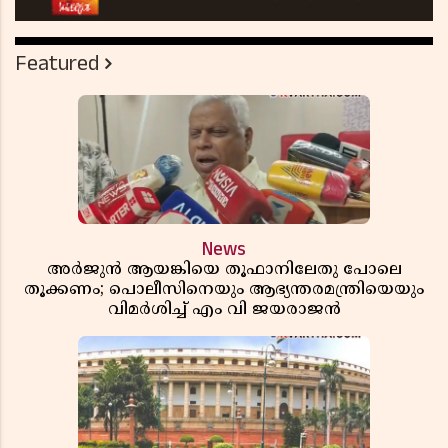
Featured
News
അർജുൻ ആയങ്കിയെ തൂഫാനിലേതു പോലെ
തൂക്കണം; പൊലീസിനെയും ആഭ്യന്തരമന്ത്രിയെയും
വിമർശിച്ച് എം വി ജയരാജൻ