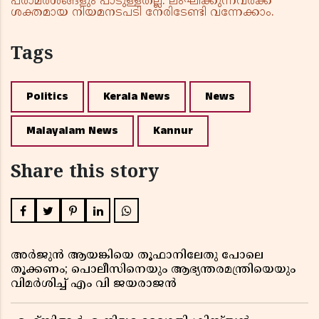
പരാമർശങ്ങളും പാടുള്ളതല്ല. ലംഘിക്കുന്നവർക്ക്
ശക്തമായ നിയമനടപടി നേരിടേണ്ടി വന്നേക്കാം.
Tags
Politics
Kerala News
News
Malayalam News
Kannur
Share this story
അർജുൻ ആയങ്കിയെ തൂഫാനിലേതു പോലെ
തൂക്കണം; പൊലീസിനെയും ആഭ്യന്തരമന്ത്രിയെയും
വിമർശിച്ച് എം വി ജയരാജൻ