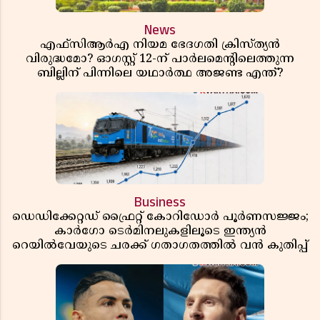
News
എഫ്സിആർഎ നിയമ ഭേദഗതി ക്രിസ്ത്യൻ
വിരുദ്ധമോ? ഓഗസ്റ്റ് 12-ന് പാർലമെന്റിലെത്തുന്ന
ബില്ലിന് പിന്നിലെ യഥാർത്ഥ അജണ്ട എന്ത്?
Business
ഡെഡിക്കേറ്റഡ് ഫ്രൈറ്റ് കോറിഡോർ പൂർണസജ്ജം;
കാർഗോ ടെർമിനലുകളിലൂടെ ഇന്ത്യൻ
റെയിൽവേയുടെ ചരക്ക് ഗതാഗതത്തിൽ വൻ കുതിപ്പ്