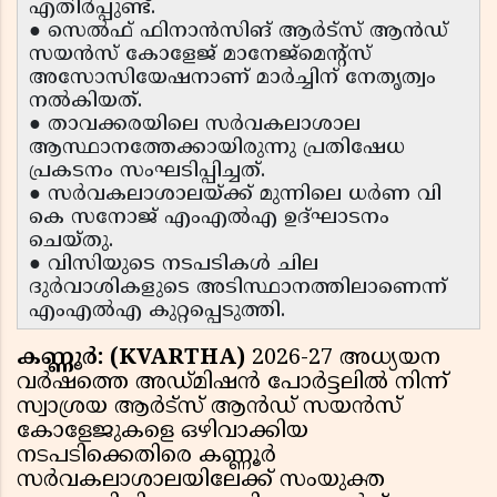
എതിർപ്പുണ്ട്.
● സെൽഫ് ഫിനാൻസിങ് ആർട്സ് ആൻഡ്
സയൻസ് കോളേജ് മാനേജ്മെന്റ്സ്
അസോസിയേഷനാണ് മാർച്ചിന് നേതൃത്വം
നൽകിയത്.
● താവക്കരയിലെ സർവകലാശാല
ആസ്ഥാനത്തേക്കായിരുന്നു പ്രതിഷേധ
പ്രകടനം സംഘടിപ്പിച്ചത്.
● സർവകലാശാലയ്ക്ക് മുന്നിലെ ധർണ വി
കെ സനോജ് എംഎൽഎ ഉദ്ഘാടനം
ചെയ്തു.
● വിസിയുടെ നടപടികൾ ചില
ദുർവാശികളുടെ അടിസ്ഥാനത്തിലാണെന്ന്
എംഎൽഎ കുറ്റപ്പെടുത്തി.
കണ്ണൂർ: (KVARTHA)
2026-27 അധ്യയന
വർഷത്തെ അഡ്മിഷൻ പോർട്ടലിൽ നിന്ന്
സ്വാശ്രയ ആർട്സ് ആൻഡ് സയൻസ്
കോളേജുകളെ ഒഴിവാക്കിയ
നടപടിക്കെതിരെ കണ്ണൂർ
സർവകലാശാലയിലേക്ക് സംയുക്ത