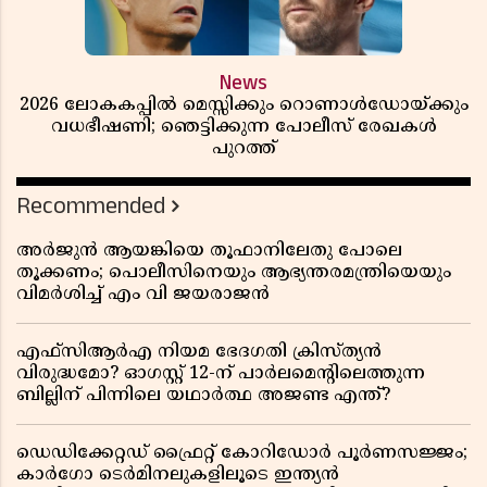
News
2026 ലോകകപ്പിൽ മെസ്സിക്കും റൊണാൾഡോയ്ക്കും
വധഭീഷണി; ഞെട്ടിക്കുന്ന പോലീസ് രേഖകൾ
പുറത്ത്
Recommended
അർജുൻ ആയങ്കിയെ തൂഫാനിലേതു പോലെ
തൂക്കണം; പൊലീസിനെയും ആഭ്യന്തരമന്ത്രിയെയും
വിമർശിച്ച് എം വി ജയരാജൻ
എഫ്സിആർഎ നിയമ ഭേദഗതി ക്രിസ്ത്യൻ
വിരുദ്ധമോ? ഓഗസ്റ്റ് 12-ന് പാർലമെന്റിലെത്തുന്ന
ബില്ലിന് പിന്നിലെ യഥാർത്ഥ അജണ്ട എന്ത്?
ഡെഡിക്കേറ്റഡ് ഫ്രൈറ്റ് കോറിഡോർ പൂർണസജ്ജം;
കാർഗോ ടെർമിനലുകളിലൂടെ ഇന്ത്യൻ