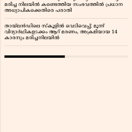
മരിച്ച നിലയിൽ കണ്ടെത്തിയ സംഭവത്തിൽ പ്രധാന
അധ്യാപികക്കെതിരെ പരാതി
തായ്‌ലൻഡിലെ സ്‌കൂളിൽ വെടിവെപ്പ്; മൂന്ന്
വിദ്യാർഥികളടക്കം ആറ് മരണം, അക്രമിയായ 14
കാരനും മരിച്ചനിലയിൽ