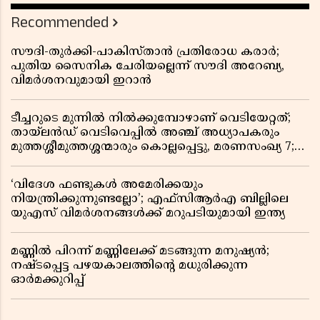
Recommended
സൗദി-തുർക്കി-പാകിസ്താൻ പ്രതിരോധ കരാർ;
പുതിയ സൈനിക ചേരിയല്ലെന്ന് സൗദി അറേബ്യ,
വിമർശനവുമായി ഇറാൻ
ടീച്ചറുടെ മുന്നിൽ നിൽക്കുമ്പോഴാണ് വെടിയേറ്റത്;
തായ്‌ലൻഡ് വെടിവെപ്പിൽ അഞ്ച് അധ്യാപകരും
മുത്തശ്ശീമുത്തശ്ശന്മാരും കൊല്ലപ്പെട്ടു, മരണസംഖ്യ 7;
ഞെട്ടിക്കുന്ന വെളിപ്പെടുത്തലുകൾ
‘വിദേശ ഫണ്ടുകൾ അമേരിക്കയും
നിയന്ത്രിക്കുന്നുണ്ടല്ലോ’; എഫ്സിആർഎ ബില്ലിലെ
യുഎസ് വിമർശനങ്ങൾക്ക് മറുപടിയുമായി ഇന്ത്യ
മണ്ണിൽ പിറന്ന് മണ്ണിലേക്ക് മടങ്ങുന്ന മനുഷ്യൻ;
നഷ്ടപ്പെട്ട പഴയകാലത്തിൻ്റെ മധുരിക്കുന്ന
ഓർമക്കുറിപ്പ്