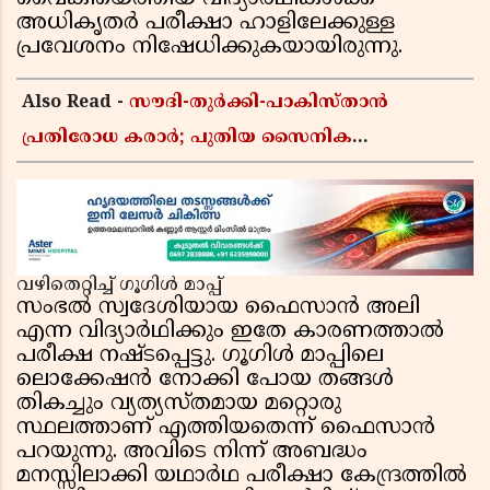
അധികൃതർ പരീക്ഷാ ഹാളിലേക്കുള്ള
പ്രവേശനം നിഷേധിക്കുകയായിരുന്നു.
Also Read -
സൗദി-തുർക്കി-പാകിസ്താൻ
പ്രതിരോധ കരാർ; പുതിയ സൈനിക
ചേരിയല്ലെന്ന് സൗദി അറേബ്യ, വിമർശനവുമായി
ഇറാൻ
വഴിതെറ്റിച്ച് ഗൂഗിൾ മാപ്പ്
സംഭൽ സ്വദേശിയായ ഫൈസാൻ അലി
എന്ന വിദ്യാർഥിക്കും ഇതേ കാരണത്താൽ
പരീക്ഷ നഷ്ടപ്പെട്ടു. ഗൂഗിൾ മാപ്പിലെ
ലൊക്കേഷൻ നോക്കി പോയ തങ്ങൾ
തികച്ചും വ്യത്യസ്തമായ മറ്റൊരു
സ്ഥലത്താണ് എത്തിയതെന്ന് ഫൈസാൻ
പറയുന്നു. അവിടെ നിന്ന് അബദ്ധം
മനസ്സിലാക്കി യഥാർഥ പരീക്ഷാ കേന്ദ്രത്തിൽ