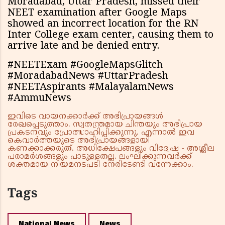
Moradabad, Uttar Pradesh, missed their
NEET examination after Google Maps
showed an incorrect location for the RN
Inter College exam center, causing them to
arrive late and be denied entry.
#NEETExam #GoogleMapsGlitch
#MoradabadNews #UttarPradesh
#NEETAspirants #MalayalamNews
#AmmuNews
ഇവിടെ വായനക്കാർക്ക് അഭിപ്രായങ്ങൾ
രേഖപ്പെടുത്താം. സ്വതന്ത്രമായ ചിന്തയും അഭിപ്രായ
പ്രകടനവും പ്രോത്സാഹിപ്പിക്കുന്നു. എന്നാൽ ഇവ
കെവാർത്തയുടെ അഭിപ്രായങ്ങളായി
കണക്കാക്കരുത്. അധിക്ഷേപങ്ങളും വിദ്വേഷ - അശ്ലീല
പരാമർശങ്ങളും പാടുള്ളതല്ല. ലംഘിക്കുന്നവർക്ക്
ശക്തമായ നിയമനടപടി നേരിടേണ്ടി വന്നേക്കാം.
Tags
National News
News