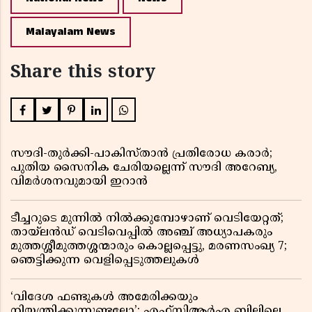
Malayalam News
Share this story
സൗദി-തുർക്കി-പാകിസ്താൻ പ്രതിരോധ കരാർ;
പുതിയ സൈനിക ചേരിയല്ലെന്ന് സൗദി അറേബ്യ,
വിമർശനവുമായി ഇറാൻ
ടീച്ചറുടെ മുന്നിൽ നിൽക്കുമ്പോഴാണ് വെടിയേറ്റത്;
തായ്‌ലൻഡ് വെടിവെപ്പിൽ അഞ്ച് അധ്യാപകരും
മുത്തശ്ശീമുത്തശ്ശന്മാരും കൊല്ലപ്പെട്ടു, മരണസംഖ്യ 7;
ഞെട്ടിക്കുന്ന വെളിപ്പെടുത്തലുകൾ
‘വിദേശ ഫണ്ടുകൾ അമേരിക്കയും
നിയന്ത്രിക്കുന്നുണ്ടല്ലോ’; എഫ്സിആർഎ ബില്ലിലെ