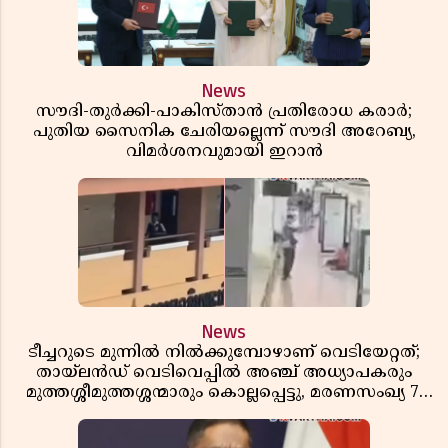
News
സൗദി-തുർക്കി-പാകിസ്താൻ പ്രതിരോധ കരാർ;
പുതിയ സൈനിക ചേരിയല്ലെന്ന് സൗദി അറേബ്യ,
വിമർശനവുമായി ഇറാൻ
News
ടീച്ചറുടെ മുന്നിൽ നിൽക്കുമ്പോഴാണ് വെടിയേറ്റത്;
തായ്‌ലൻഡ് വെടിവെപ്പിൽ അഞ്ച് അധ്യാപകരും
മുത്തശ്ശീമുത്തശ്ശന്മാരും കൊല്ലപ്പെട്ടു, മരണസംഖ്യ 7;
ഞെട്ടിക്കുന്ന വെളിപ്പെടുത്തലുകൾ