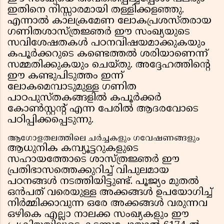
ഇതിനെ നിസ്സാരമായി തള്ളിക്കളഞ്ഞു.
എന്നാൽ കാലക്രമേണ ലോകപ്രശസ്തരായ
ഗണിതശാസ്ത്രജ്ഞർ ഈ സംഖ്യയുടെ
സവിശേഷതകൾ പഠനവിഷയമാക്കുകയും
കപൂർക്കറുടെ കണ്ടെത്തൽ ശരിയാണെന്ന്
സമ്മതിക്കുകയും ചെയ്തു. അദ്ദേഹത്തിന്റെ
ഈ കണ്ടുപിടുത്തം ഇന്ന്
ലോകമെമ്പാടുമുള്ള ഗണിത
പാഠപുസ്തകങ്ങളിൽ കപൂർക്കർ
കോൺസ്റ്റന്റ് എന്ന പേരിൽ ആദരവോടെ
പഠിപ്പിക്കപ്പെടുന്നു.
ആഗോളതലത്തിലെ ചർച്ചകളും ഗവേഷണങ്ങളും
ആധുനിക കമ്പ്യൂട്ടറുകളുടെ
സഹായത്തോടെ ശാസ്ത്രജ്ഞർ ഈ
പ്രതിഭാസത്തെക്കുറിച്ച് വിപുലമായ
പഠനങ്ങൾ നടത്തിയിട്ടുണ്ട്. പൂജ്യം മുതൽ
ഒൻപത് വരെയുള്ള അക്കങ്ങൾ ഉപയോഗിച്ച്
നിർമ്മിക്കാവുന്ന ഒരേ അക്കങ്ങൾ വരുന്നവ
ഒഴികെ എല്ലാ നാലക്ക സംഖ്യകളും ഈ