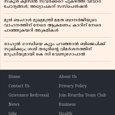
സ്കൂൾ ക്വിസിൽ സവർക്കറെ പുകഴ്ത്തി വിവാദ
ചോദ്യങ്ങൾ; അധ്യാപകന് സസ്പെൻഷൻ
മുൻ ബംഗാൾ മുഖ്യമന്ത്രി മമത ബാനർജിയുടെ
വാഹനത്തിന് നേരെ ആക്രമണം; കാറിന് നേരെ
പാഞ്ഞുകയറി അക്രമികൾ
രാഹുൽ ഗാന്ധിയെ കുറ്റം പറഞ്ഞാൽ ബിജെപിക്ക്
സുഖിക്കും; ശശി തരൂരിന്റെ വിമർശനത്തിന്
മറുപടിയുമായി കെ സി വേണുഗോപാൽ
Home
About Us
Contact Us
Privacy Policy
Grievance Redressal
Join Kvartha Team Club
News
Business
Jobs
Health