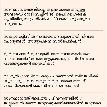
സംസ്ഥാനത്തെ മികച്ച കൂൺ കർഷകനുള്ള
അവാർഡ് നേടി സച്ചിൻ ജി പൈ; ഹൈടെക്
കൃഷിയിലൂടെ പ്രതിവർഷം 50 ലക്ഷം രൂപയുടെ
വരുമാനം
സ്കൂൾ ക്വിസിൽ സവർക്കറെ പുകഴ്ത്തി വിവാദ
ചോദ്യങ്ങൾ; അധ്യാപകന് സസ്പെൻഷൻ
മുൻ ബംഗാൾ മുഖ്യമന്ത്രി മമത ബാനർജിയുടെ
വാഹനത്തിന് നേരെ ആക്രമണം; കാറിന് നേരെ
പാഞ്ഞുകയറി അക്രമികൾ
രാഹുൽ ഗാന്ധിയെ കുറ്റം പറഞ്ഞാൽ ബിജെപിക്ക്
സുഖിക്കും; ശശി തരൂരിന്റെ വിമർശനത്തിന്
മറുപടിയുമായി കെ സി വേണുഗോപാൽ
സംസ്ഥാനത്ത് അടുത്ത 5 ദിവസങ്ങളിൽ 7
ജില്ലകളിൽ മഞ്ഞ ജാഗ്രത; മണിമലയാറിൽ ജാഗ്രതാ