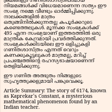
ക്രമങ്ങളും ഗണിതശാസ്ത്രപരമായ
നിയമങ്ങൾക്ക് വിധേയമാണെന്ന സത്യം ഈ
സംഖ്യ നമ്മെ വീണ്ടും ഓർമ്മിപ്പിക്കുന്നു.
നാലക്കങ്ങളിൽ മാത്രം
ഒതുങ്ങിനിൽക്കുന്നതല്ല കപൂർക്കറുടെ
കണ്ടെത്തലുകൾ. മൂന്നക്ക സംഖ്യകൾക്ക്
495 എന്ന സംഖ്യയാണ് ഇത്തരത്തിൽ ഒരു
മാന്ത്രിക കേന്ദ്രമായി പ്രവർത്തിക്കുന്നത്.
സംഖ്യകൾക്കിടയിലെ ഈ ഒളിച്ചുകളി
ഗണിതശാസ്ത്രം എന്നത് വെറും
കണക്കുകൂട്ടലുകൾ മാത്രമല്ല, മറിച്ച്
പ്രപഞ്ചത്തിന്റെ രഹസ്യഭാഷയാണെന്ന്
തെളിയിക്കുന്നു.
ഈ ഗണിത അത്ഭുതം നിങ്ങളുടെ
സുഹൃത്തുക്കളുമായി പങ്കുവെക്കൂ.
Article Summary: The story of 6174, known
as Kaprekar's Constant, a mysterious
mathematical phenomenon found by an
Indian teacher.