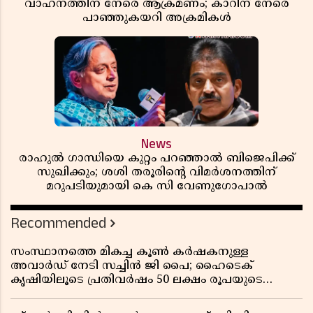
വാഹനത്തിന് നേരെ ആക്രമണം; കാറിന് നേരെ
പാഞ്ഞുകയറി അക്രമികൾ
News
രാഹുൽ ഗാന്ധിയെ കുറ്റം പറഞ്ഞാൽ ബിജെപിക്ക്
സുഖിക്കും; ശശി തരൂരിന്റെ വിമർശനത്തിന്
മറുപടിയുമായി കെ സി വേണുഗോപാൽ
Recommended
സംസ്ഥാനത്തെ മികച്ച കൂൺ കർഷകനുള്ള
അവാർഡ് നേടി സച്ചിൻ ജി പൈ; ഹൈടെക്
കൃഷിയിലൂടെ പ്രതിവർഷം 50 ലക്ഷം രൂപയുടെ
വരുമാനം