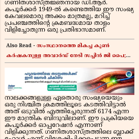
ഗണിതശാസ്ത്രജ്ഞനായ ഡി.ആർ.
കപൂർക്കർ 1949-ൽ കണ്ടെത്തിയ ഈ സംഖ്യ
കേവലമൊരു അക്കം മാത്രമല്ല, മറിച്ച്
പ്രപഞ്ചത്തിന്റെ ക്രമബദ്ധമായ താളം
വിളിച്ചോതുന്ന ഒരു പ്രതിഭാസമാണ്.
Also Read -
സംസ്ഥാനത്തെ മികച്ച കൂൺ
കർഷകനുള്ള അവാർഡ് നേടി സച്ചിൻ ജി പൈ;
ഹൈടെക് കൃഷിയിലൂടെ പ്രതിവർഷം 50 ലക്ഷം
രൂപയുടെ വരുമാനം
നാലക്കങ്ങളുള്ള ഏതൊരു സംഖ്യയെയും
ഒരു നിശ്ചിത ക്രമത്തിലൂടെ കടത്തിവിട്ടാൽ
അത് ഒടുവിൽ എത്തിച്ചേരുന്നത് 6174 എന്ന
ഈ മാന്ത്രിക ബിന്ദുവിലാണ്. ഈ പ്രക്രിയയെ
കപൂർക്കർ ഓപ്പറേഷൻ എന്നാണ്
വിളിക്കുന്നത്. ഗണിതശാസ്ത്രത്തിലെ ബ്ലാക്ക്