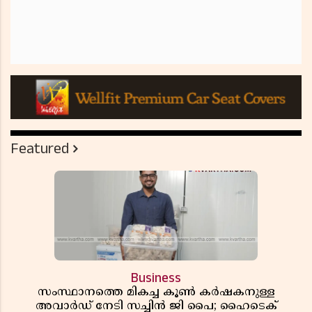
Featured
Business
സംസ്ഥാനത്തെ മികച്ച കൂൺ കർഷകനുള്ള
അവാർഡ് നേടി സച്ചിൻ ജി പൈ; ഹൈടെക്