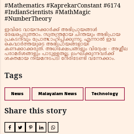
#Mathematics #KaprekarConstant #6174
#IndianScientists #MathMagic
#NumberTheory
ഇവിടെ വായനക്കാർക്ക് അഭിപ്രായങ്ങൾ
രേഖപ്പെടുത്താം. സ്വതന്ത്രമായ ചിന്തയും അഭിപ്രായ
പ്രകടനവും പ്രോത്സാഹിപ്പിക്കുന്നു. എന്നാൽ ഇവ
കെവാർത്തയുടെ അഭിപ്രായങ്ങളായി
കണക്കാക്കരുത്. അധിക്ഷേപങ്ങളും വിദ്വേഷ - അശ്ലീല
പരാമർശങ്ങളും പാടുള്ളതല്ല. ലംഘിക്കുന്നവർക്ക്
ശക്തമായ നിയമനടപടി നേരിടേണ്ടി വന്നേക്കാം.
Tags
News
Malayalam News
Technology
Share this story