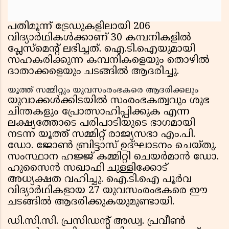
പതിമൂന്ന് ട്രേഡുകളിലായി 206
വിദ്യാർഥികൾക്കാണ് 30 കമ്പനികളിൽ
പ്ലേസ്‌മെന്റ് ലഭിച്ചത്. ഐ.ടി.ഐയുമായി
സഹകരിക്കുന്ന കമ്പനികളെയും തൊഴിൽ
ദാതാക്കളെയും ചടങ്ങിൽ ആദരിച്ചു.
യൂത്ത് സമ്മിറ്റും യുവസംരംഭകരെ ആദരിക്കലും
യുവാക്കൾക്കിടയിൽ സംരംഭകത്വവും ശുഭ
ചിന്തകളും പ്രോത്സാഹിപ്പിക്കുക എന്ന
ലക്ഷ്യത്തോടെ പരിപാടിയുടെ ഭാഗമായി
നടന്ന യൂത്ത് സമ്മിറ്റ് രാജ്യസഭാ എം.പി.
ഡോ. ജോൺ ബ്രിട്ടാസ് ഉദ്ഘാടനം ചെയ്തു.
സംസ്ഥാന ഹജ്ജ് കമ്മിറ്റി ചെയർമാൻ ഡോ.
ഹുസൈൻ സഖാഫി ചുള്ളിക്കോട്
അധ്യക്ഷത വഹിച്ചു. ഐ.ടി.ഐ പൂർവ
വിദ്യാർഥികളായ 27 യുവസംരംഭകരെ ഈ
ചടങ്ങിൽ ആദരിക്കുകയുമുണ്ടായി.
ഡി.സി.സി. പ്രസിഡന്റ് അഡ്വ. പ്രവീൺ