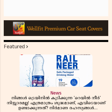
Featured
News
നിങ്ങൾ ട്രെയിനിൽ കുടിക്കുന്ന 'റെയിൽ നീർ'
നിസ്സാരമല്ല! എത്രമാത്രം ശുദ്ധമാണ്, എവിടെയാണ്
ഉണ്ടാക്കുന്നത്? നിർമാണ രഹസ്യങ്ങൾ