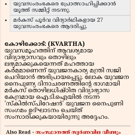
യുവസംരംഭകരെ പ്രോത്സാഹിപ്പിക്കാൻ
യൂത്ത് സമ്മിറ്റ് നടന്നു.
മർകസ് പൂർവ വിദ്യാർഥികളായ 27
യുവസംരംഭകരെ ആദരിച്ചു.
കോഴിക്കോട്: (KVARTHA)
യുവസമൂഹത്തിന് ആവശ്യമായ
വിദ്യാഭ്യാസവും തൊഴിലും
ലഭ്യമാക്കുകയെന്നത് മഹത്തായ
കർമമാണെന്ന് യുവജനകാര്യ മന്ത്രി സജി
ചെറിയാൻ അഭിപ്രായപ്പെട്ടു. ലോക യുവജന
നൈപുണ്യ ദിനാചരണത്തിന്റെ ഭാഗമായി
മർകസ് തൊഴിലധിഷ്ഠിത വിദ്യാഭ്യാസ
കേന്ദ്രമായ ഐ.ടി.ഐയിൽ നടന്ന
'സ്‌കിൽസ്പിറേഷൻ' യുവജന നൈപുണി
സംഗമം ഉദ്ഘാടനം ചെയ്ത്
സംസാരിക്കുകയായിരുന്നു അദ്ദേഹം.
Also Read -
സംസ്ഥാനത്ത് സ്വര്‍ണവില വീണ്ടും