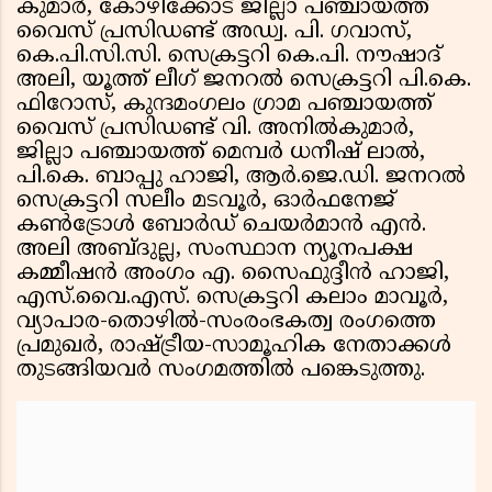
കുമാർ, കോഴിക്കോട് ജില്ലാ പഞ്ചായത്ത്
വൈസ് പ്രസിഡണ്ട് അഡ്വ. പി. ഗവാസ്,
കെ.പി.സി.സി. സെക്രട്ടറി കെ.പി. നൗഷാദ്
അലി, യൂത്ത് ലീഗ് ജനറൽ സെക്രട്ടറി പി.കെ.
ഫിറോസ്, കുന്ദമംഗലം ഗ്രാമ പഞ്ചായത്ത്
വൈസ് പ്രസിഡണ്ട് വി. അനിൽകുമാർ,
ജില്ലാ പഞ്ചായത്ത് മെമ്പർ ധനീഷ് ലാൽ,
പി.കെ. ബാപ്പു ഹാജി, ആർ.ജെ.ഡി. ജനറൽ
സെക്രട്ടറി സലീം മടവൂർ, ഓർഫനേജ്
കൺട്രോൾ ബോർഡ് ചെയർമാൻ എൻ.
അലി അബ്ദുല്ല, സംസ്ഥാന ന്യൂനപക്ഷ
കമ്മീഷൻ അംഗം എ. സൈഫുദ്ദീൻ ഹാജി,
എസ്.വൈ.എസ്. സെക്രട്ടറി കലാം മാവൂർ,
വ്യാപാര-തൊഴിൽ-സംരംഭകത്വ രംഗത്തെ
പ്രമുഖർ, രാഷ്ട്രീയ-സാമൂഹിക നേതാക്കൾ
തുടങ്ങിയവർ സംഗമത്തിൽ പങ്കെടുത്തു.