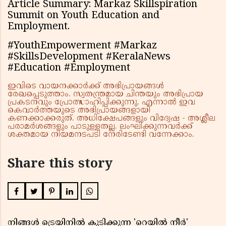
Article Summary: Markaz Skillspiration
Summit on Youth Education and
Employment.
#YouthEmpowerment #Markaz
#SkillsDevelopment #KeralaNews
#Education #Employment
ഇവിടെ വായനക്കാർക്ക് അഭിപ്രായങ്ങൾ
രേഖപ്പെടുത്താം. സ്വതന്ത്രമായ ചിന്തയും അഭിപ്രായ
പ്രകടനവും പ്രോത്സാഹിപ്പിക്കുന്നു. എന്നാൽ ഇവ
കെവാർത്തയുടെ അഭിപ്രായങ്ങളായി
കണക്കാക്കരുത്. അധിക്ഷേപങ്ങളും വിദ്വേഷ - അശ്ലീല
പരാമർശങ്ങളും പാടുള്ളതല്ല. ലംഘിക്കുന്നവർക്ക്
ശക്തമായ നിയമനടപടി നേരിടേണ്ടി വന്നേക്കാം.
Share this story
നിങ്ങൾ ട്രെയിനിൽ കുടിക്കുന്ന 'റെയിൽ നീർ'