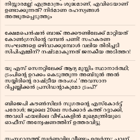
നിസ്സാരമല്ല! എത്രമാത്രം ശുദ്ധമാണ്, എവിടെയാണ്
ഉണ്ടാക്കുന്നത്? നിർമാണ രഹസ്യങ്ങൾ
അത്ഭുതപ്പെടുത്തും
ക്ഷേമപെൻഷൻ ബാങ്ക് അക്കൗണ്ടിലേക്ക് മാറ്റിയത്
കോൺഗ്രസിന്റെ വമ്പൻ പണി! സഹകരണ
സംഘങ്ങളെ ഒഴിവാക്കുമ്പോൾ വലിയ തിരിച്ചടി
സിപിഎമ്മിന്? നഷ്ടമാകുന്നത് ജനകീയ അടിത്തറ!
യു എസ് സെനറ്റിലേക്ക് ആദ്യ മുസ്ലിം സ്ഥാനാർത്ഥി;
ട്രംപിന്റെ ഉറക്കം കെടുത്തുന്ന അബ്ദുൽ അൽ
സയ്യിദിന്റെ രാഷ്ട്രീയ തരംഗം! 'അവസാന
റിപ്പബ്ലിക്കൻ പ്രസിഡന്റാകുമോ ട്രംപ്?'
ബിജെപി കൗൺസിലർ സുഗതന്റെ എസ്‌കോർട്ട്
പരോൾ; ജൂലൈ 20ലെ സർക്കാർ കത്ത് റദ്ദാക്കി,
അവധി ഫയലിലെ വീഴ്ചകളിൽ മുഖ്യമന്ത്രിയുടെ
ഓഫീസ് അന്വേഷണത്തിന് ഉത്തരവിട്ടു
സംസ്ഥാനത്ത് സ്വര്‍ണവില വീണ്ടും ഉയർന്നു; പവന്