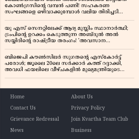
കോൺഗ്രസിന്റെ വമ്പൻ പണി! സഹകരണ
സംഘങ്ങളെ ഒഴിവാക്കുമ്പോൾ വലിയ തിരിച്ചടി
സിപിഎമ്മിന്? നഷ്ടമാകുന്നത് ജനകീയ അടിത്തറ!
യു എസ് സെനറ്റിലേക്ക് ആദ്യ മുസ്ലിം സ്ഥാനാർത്ഥി;
ട്രംപിന്റെ ഉറക്കം കെടുത്തുന്ന അബ്ദുൽ അൽ
സയ്യിദിന്റെ രാഷ്ട്രീയ തരംഗം! 'അവസാന
റിപ്പബ്ലിക്കൻ പ്രസിഡന്റാകുമോ ട്രംപ്?'
ബിജെപി കൗൺസിലർ സുഗതന്റെ എസ്‌കോർട്ട്
പരോൾ; ജൂലൈ 20ലെ സർക്കാർ കത്ത് റദ്ദാക്കി,
അവധി ഫയലിലെ വീഴ്ചകളിൽ മുഖ്യമന്ത്രിയുടെ
ഓഫീസ് അന്വേഷണത്തിന് ഉത്തരവിട്ടു
Home
About Us
Contact Us
Privacy Policy
Grievance Redressal
Join Kvartha Team Club
News
Business