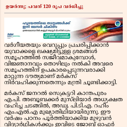
ഉയർന്നു; പവന് 120 രൂപ വര്‍ധിച്ചു
വർഗീയതയും വെറുപ്പും പ്രചരിപ്പിക്കാൻ
യുവാക്കളെ ലക്ഷ്യമിട്ടുള്ള ശ്രമങ്ങൾ
സമൂഹത്തിൽ സജീവമാകുമ്പോൾ,
വിജ്ഞാനവും തൊഴിലും നൽകി അവരെ
സമൂഹത്തിന് ഉപകാരപ്പെടുന്നവരാക്കി
മാറ്റുന്ന ദൗത്യമാണ് മർകസ്
നിർവഹിക്കുന്നതെന്നും മന്ത്രി ചൂണ്ടിക്കാട്ടി.
മർകസ് ജനറൽ സെക്രട്ടറി കാന്തപുരം
എ.പി. അബൂബക്കർ മുസ്‌ലിയാർ അധ്യക്ഷത
വഹിച്ച ചടങ്ങിൽ, അഡ്വ. പി.ടി.എ. റഹീം
എം.എൽ.എ മുഖ്യാതിഥിയായിരുന്നു. ഈ
വർഷം പഠനം പൂർത്തിയാക്കിയ മുഴുവൻ
വിദ്യാർഥികൾക്കും ഇവിടെ ജോബ് ഓഫർ