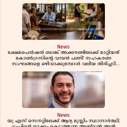
അത്ഭുതപ്പെടുത്തും
News
ക്ഷേമപെൻഷൻ ബാങ്ക് അക്കൗണ്ടിലേക്ക് മാറ്റിയത്
കോൺഗ്രസിന്റെ വമ്പൻ പണി! സഹകരണ
സംഘങ്ങളെ ഒഴിവാക്കുമ്പോൾ വലിയ തിരിച്ചടി
സിപിഎമ്മിന്? നഷ്ടമാകുന്നത് ജനകീയ അടിത്തറ!
News
യു എസ് സെനറ്റിലേക്ക് ആദ്യ മുസ്ലിം സ്ഥാനാർത്ഥി;
ട്രംപിന്റെ ഉറക്കം കെടുത്തുന്ന അബ്ദുൽ അൽ