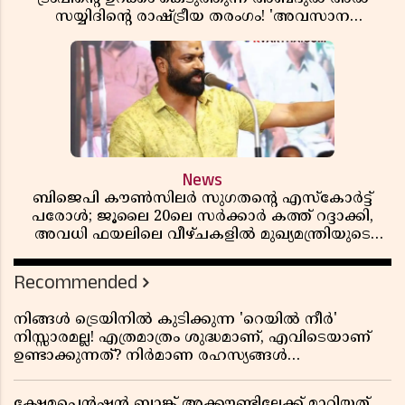
സയ്യിദിന്റെ രാഷ്ട്രീയ തരംഗം! 'അവസാന
റിപ്പബ്ലിക്കൻ പ്രസിഡന്റാകുമോ ട്രംപ്?'
News
ബിജെപി കൗൺസിലർ സുഗതന്റെ എസ്‌കോർട്ട്
പരോൾ; ജൂലൈ 20ലെ സർക്കാർ കത്ത് റദ്ദാക്കി,
അവധി ഫയലിലെ വീഴ്ചകളിൽ മുഖ്യമന്ത്രിയുടെ
ഓഫീസ് അന്വേഷണത്തിന് ഉത്തരവിട്ടു
Recommended
നിങ്ങൾ ട്രെയിനിൽ കുടിക്കുന്ന 'റെയിൽ നീർ'
നിസ്സാരമല്ല! എത്രമാത്രം ശുദ്ധമാണ്, എവിടെയാണ്
ഉണ്ടാക്കുന്നത്? നിർമാണ രഹസ്യങ്ങൾ
അത്ഭുതപ്പെടുത്തും
ക്ഷേമപെൻഷൻ ബാങ്ക് അക്കൗണ്ടിലേക്ക് മാറ്റിയത്