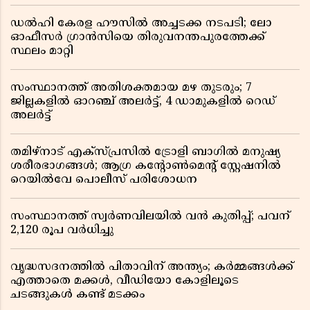
ഡൽഹി കേരള ഹൗസിൽ അച്ചടക്ക നടപടി; ലോ
ഓഫീസർ ഗ്രാൻസിയെ തിരുവനന്തപുരത്തേക്ക്
സ്ഥലം മാറ്റി
സംസ്ഥാനത്ത് അതിശക്തമായ മഴ തുടരും; 7
ജില്ലകളിൽ ഓറഞ്ച് അലർട്ട്, 4 ഡാമുകളിൽ റെഡ്
അലർട്ട്
തമിഴ്‌നാട് എക്സ്പ്രസിൽ ട്രോളി ബാഗിൽ മനുഷ്യ
ശരീരഭാഗങ്ങൾ; ആഗ്ര കൻ്റോൺമെൻ്റ് സ്റ്റേഷനിൽ
റെയിൽവേ പൊലീസ് പരിശോധന
സംസ്ഥാനത്ത് സ്വര്‍ണവിലയില്‍ വന്‍ കുതിപ്പ്; പവന്
2,120 രൂപ വര്‍ധിച്ചു
വൃദ്ധസദനത്തിൽ പിതാവിന് അന്ത്യം; കർമ്മങ്ങൾക്ക്
എത്താതെ മക്കൾ, വീഡിയോ കോളിലൂടെ
ചടങ്ങുകൾ കണ്ട് മടക്കം