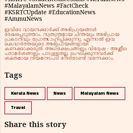
#MalayalamNews #FactCheck
#KSRTCUpdate #EducationNews
#AmmuNews
ഇവിടെ വായനക്കാർക്ക് അഭിപ്രായങ്ങൾ
രേഖപ്പെടുത്താം. സ്വതന്ത്രമായ ചിന്തയും അഭിപ്രായ
പ്രകടനവും പ്രോത്സാഹിപ്പിക്കുന്നു. എന്നാൽ ഇവ
കെവാർത്തയുടെ അഭിപ്രായങ്ങളായി
കണക്കാക്കരുത്. അധിക്ഷേപങ്ങളും വിദ്വേഷ - അശ്ലീല
പരാമർശങ്ങളും പാടുള്ളതല്ല. ലംഘിക്കുന്നവർക്ക്
ശക്തമായ നിയമനടപടി നേരിടേണ്ടി വന്നേക്കാം.
Tags
Kerala News
News
Malayalam News
Travel
Share this story