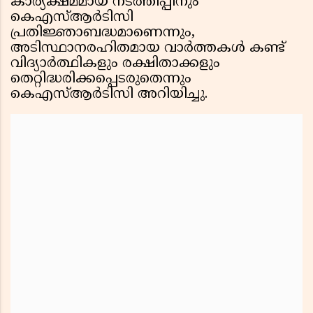
കാര്യക്ഷമമായ നടത്തിപ്പിനും
കെഎസ്ആർടിസി
പ്രതിജ്ഞാബദ്ധമാണെന്നും,
അടിസ്ഥാനരഹിതമായ വാർത്തകൾ കണ്ട്
വിദ്യാർത്ഥികളും രക്ഷിതാക്കളും
തെറ്റിദ്ധരിക്കപ്പെടരുതെന്നും
കെഎസ്ആർടിസി അറിയിച്ചു.