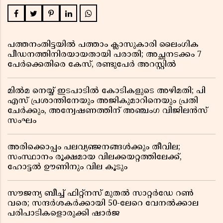
പത്തനംതിട്ടയിൽ പത്താം ക്ലാസുകാരി ലൈംഗിക
പീഡനത്തിനിരയായതായി പരാതി; അച്ഛനടക്കം 7
പേർക്കെതിരെ കേസ്, രണ്ടുപേർ അറസ്റ്റിൽ
മിൽമ നെയ്യ് ഇടപാടിൽ കോടികളുടെ അഴിമതി; പി
എസ് പ്രശാന്തിനേയും അജികുമാറിനെയും പ്രതി
ചേർക്കും, അന്വേഷണത്തിന് അഞ്ചംഗ വിജിലൻസ്
സംഘം
അരിക്കൊപ്പം പലവ്യഞ്ജനങ്ങൾക്കും തീവില;
സംസ്ഥാനം രൂക്ഷമായ വിലക്കയറ്റത്തിലേക്ക്,
ഹോട്ടൽ ഊണിനും വില കൂടും
സൗജന്യ ബീച്ച് ഫിറ്റ്നസ് മുതൽ സാറ്റർഡേ റൺ
വരെ; സന്ദർശകർക്കായി 50-ലേറെ വേനൽക്കാല
പരിപാടികളൊരുക്കി ഷാർജ