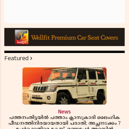
Featured
News
പത്തനംതിട്ടയിൽ പത്താം ക്ലാസുകാരി ലൈംഗിക
പീഡനത്തിനിരയായതായി പരാതി; അച്ഛനടക്കം 7