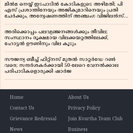
മിൽമ നെയ്യ് ഇടപാടിൽ കോടികളുടെ അഴിമതി; പി
എസ് പ്രശാന്തിനേയും അജികുമാറിനെയും പ്രതി
ചേർക്കും, അന്വേഷണത്തിന് അഞ്ചംഗ വിജിലൻസ്
സംഘം
അരിക്കൊപ്പം പലവ്യഞ്ജനങ്ങൾക്കും തീവില;
സംസ്ഥാനം രൂക്ഷമായ വിലക്കയറ്റത്തിലേക്ക്,
ഹോട്ടൽ ഊണിനും വില കൂടും
സൗജന്യ ബീച്ച് ഫിറ്റ്നസ് മുതൽ സാറ്റർഡേ റൺ
വരെ; സന്ദർശകർക്കായി 50-ലേറെ വേനൽക്കാല
പരിപാടികളൊരുക്കി ഷാർജ
Home
About Us
Contact Us
Privacy Policy
Grievance Redressal
Join Kvartha Team Club
News
Business