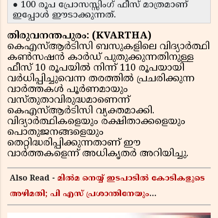
● 100 രൂപ പ്രോസസ്സിംഗ് ഫീസ് മാത്രമാണ്
ഇപ്പോൾ ഈടാക്കുന്നത്.
തിരുവനന്തപുരം: (KVARTHA)
കെഎസ്ആർടിസി ബസുകളിലെ വിദ്യാർത്ഥി
കൺസഷൻ കാർഡ് പുതുക്കുന്നതിനുള്ള
ഫീസ് 10 രൂപയിൽ നിന്ന് 110 രൂപയായി
വർധിപ്പിച്ചുവെന്ന തരത്തിൽ പ്രചരിക്കുന്ന
വാർത്തകൾ പൂർണമായും
വസ്തുതാവിരുദ്ധമാണെന്ന്
കെഎസ്ആർടിസി വ്യക്തമാക്കി.
വിദ്യാർത്ഥികളെയും രക്ഷിതാക്കളെയും
പൊതുജനങ്ങളെയും
തെറ്റിദ്ധരിപ്പിക്കുന്നതാണ് ഈ
വാർത്തകളെന്ന് അധികൃതർ അറിയിച്ചു.
Also Read -
മിൽമ നെയ്യ് ഇടപാടിൽ കോടികളുടെ
അഴിമതി; പി എസ് പ്രശാന്തിനേയും
അജികുമാറിനെയും പ്രതി ചേർക്കും,