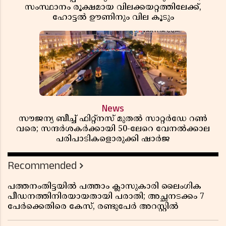
സംസ്ഥാനം രൂക്ഷമായ വിലക്കയറ്റത്തിലേക്ക്,
ഹോട്ടൽ ഊണിനും വില കൂടും
News
സൗജന്യ ബീച്ച് ഫിറ്റ്നസ് മുതൽ സാറ്റർഡേ റൺ
വരെ; സന്ദർശകർക്കായി 50-ലേറെ വേനൽക്കാല
പരിപാടികളൊരുക്കി ഷാർജ
Recommended
പത്തനംതിട്ടയിൽ പത്താം ക്ലാസുകാരി ലൈംഗിക
പീഡനത്തിനിരയായതായി പരാതി; അച്ഛനടക്കം 7
പേർക്കെതിരെ കേസ്, രണ്ടുപേർ അറസ്റ്റിൽ