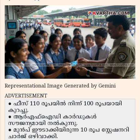
Representational Image Generated by Gemini
ADVERTISEMENT
● ഫീസ് 110 രൂപയിൽ നിന്ന് 100 രൂപയായി
കുറച്ചു.
● ആർഎഫ്ഐഡി കാർഡുകൾ
സൗജന്യമായി നൽകുന്നു.
● മുൻപ് ഈടാക്കിയിരുന്ന 10 രൂപ സ്റ്റേഷനറി
ചാർജ് ഒഴിവാക്കി.