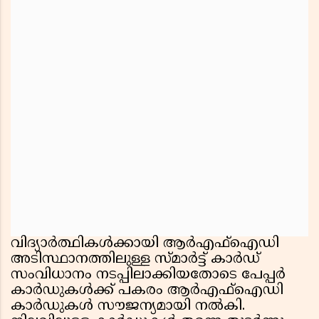
വിദ്യാർത്ഥികൾക്കായി ആർഎഫ്ഐഡി
അടിസ്ഥാനത്തിലുള്ള സ്മാർട്ട് കാർഡ്
സംവിധാനം നടപ്പിലാക്കിയതോടെ പേപ്പർ
കാർഡുകൾക്ക് പകരം ആർഎഫ്ഐഡി
കാർഡുകൾ സൗജന്യമായി നൽകി.