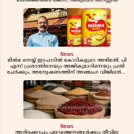
പേർക്കെതിരെ കേസ്, രണ്ടുപേർ അറസ്റ്റിൽ
News
മിൽമ നെയ്യ് ഇടപാടിൽ കോടികളുടെ അഴിമതി; പി
എസ് പ്രശാന്തിനേയും അജികുമാറിനെയും പ്രതി
ചേർക്കും, അന്വേഷണത്തിന് അഞ്ചംഗ വിജിലൻസ്
സംഘം
News
അരിക്കൊപ്പം പലവ്യഞ്ജനങ്ങൾക്കും തീവില;