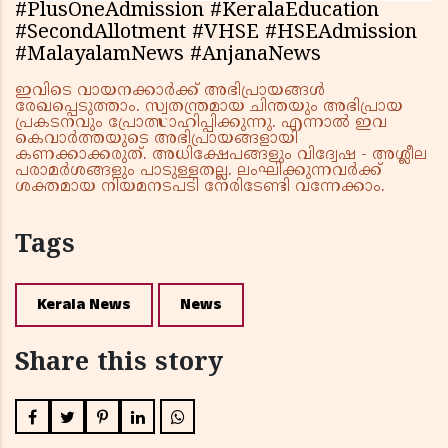
#PlusOneAdmission #KeralaEducation
#SecondAllotment #VHSE #HSEAdmission
#MalayalamNews #AnjanaNews
ഇവിടെ വായനക്കാർക്ക് അഭിപ്രായങ്ങൾ
രേഖപ്പെടുത്താം. സ്വതന്ത്രമായ ചിന്തയും അഭിപ്രായ
പ്രകടനവും പ്രോത്സാഹിപ്പിക്കുന്നു. എന്നാൽ ഇവ
കെവാർത്തയുടെ അഭിപ്രായങ്ങളായി
കണക്കാക്കരുത്. അധിക്ഷേപങ്ങളും വിദ്വേഷ - അശ്ലീല
പരാമർശങ്ങളും പാടുള്ളതല്ല. ലംഘിക്കുന്നവർക്ക്
ശക്തമായ നിയമനടപടി നേരിടേണ്ടി വന്നേക്കാം.
Tags
Kerala News
News
Share this story