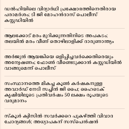
ഡൽഹിയിലെ വിദ്യാർഥി പ്രക്ഷോഭത്തിനെതിരായ
പരാമർശം; ടി ജി മോഹൻദാസ് പൊലീസ്
കസ്റ്റഡിയിൽ
ആലക്കോട് മരം മുറിക്കുന്നതിനിടെ അപകടം;
തലയിൽ മരം വീണ് തൊഴിലാളിക്ക് ദാരുണാന്ത്യം
അർജുൻ ആയങ്കിയെ ഒളിപ്പിച്ചവർക്കെതിരെയും
അന്വേഷണം; ഫോൺ വീണ്ടെടുക്കാൻ കസ്റ്റഡിയിൽ
വാങ്ങുമെന്ന് പൊലീസ്
സംസ്ഥാനത്തെ മികച്ച കൂൺ കർഷകനുള്ള
അവാർഡ് നേടി സച്ചിൻ ജി പൈ; ഹൈടെക്
കൃഷിയിലൂടെ പ്രതിവർഷം 50 ലക്ഷം രൂപയുടെ
വരുമാനം
സ്കൂൾ ക്വിസിൽ സവർക്കറെ പുകഴ്ത്തി വിവാദ
ചോദ്യങ്ങൾ; അധ്യാപകന് സസ്പെൻഷൻ