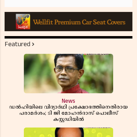
Featured
News
ഡൽഹിയിലെ വിദ്യാർഥി പ്രക്ഷോഭത്തിനെതിരായ
പരാമർശം; ടി ജി മോഹൻദാസ് പൊലീസ്
കസ്റ്റഡിയിൽ