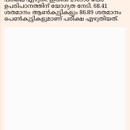
പരീക്ഷ എഴുതി. ഇതിൽ 290398 പേർ
ഉപരിപഠനത്തിന് യോഗ്യത നേടി. 68.41
ശതമാനം ആൺകുട്ടികളും 86.89 ശതമാനം
പെൺകുട്ടികളുമാണ് പരീക്ഷ എഴുതിയത്.