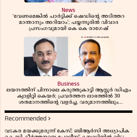
News
‘വേണമെങ്കിൽ പാർട്ടിക്ക് ഷെഡിൻ്റെ അടിത്തറ
മാന്താനും അറിയാം’; പയ്യന്നൂരിൽ വിവാദ
പ്രസംഗവുമായി കെ കെ രാഗേഷ്
Business
ലയനത്തിന് പിന്നാലെ കരുത്തുകാട്ടി ആസ്റ്റർ ഡിഎം
ക്വാളിറ്റി കെയർ; പ്രവർത്തന ലാഭത്തിൽ 30
ശതമാനത്തിൻ്റെ വളർച്ച, വരുമാനത്തിലും
ലാഭത്തിലും വൻ കുതിപ്പ് രേഖപ്പെടുത്തി ആദ്യ പാദ
റിപ്പോർട്ട് പുറത്ത്
Recommended
വടകര മയക്കുമരുന്ന് കേസ്; ബിആർസി അധ്യാപിക