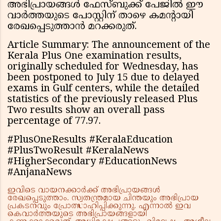
അഭിപ്രായങ്ങൾ ഫേസ്ബുക്ക് പേജിൽ ഈ
വാർത്തയുടെ പോസ്റ്റിന് താഴെ കമന്റായി
രേഖപ്പെടുത്താൻ മറക്കരുത്.
Article Summary: The announcement of the
Kerala Plus One examination results,
originally scheduled for Wednesday, has
been postponed to July 15 due to delayed
exams in Gulf centers, while the detailed
statistics of the previously released Plus
Two results show an overall pass
percentage of 77.97.
#PlusOneResults #KeralaEducation
#PlusTwoResult #KeralaNews
#HigherSecondary #EducationNews
#AnjanaNews
ഇവിടെ വായനക്കാർക്ക് അഭിപ്രായങ്ങൾ
രേഖപ്പെടുത്താം. സ്വതന്ത്രമായ ചിന്തയും അഭിപ്രായ
പ്രകടനവും പ്രോത്സാഹിപ്പിക്കുന്നു. എന്നാൽ ഇവ
കെവാർത്തയുടെ അഭിപ്രായങ്ങളായി