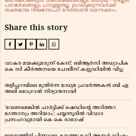
കണക്കാക്കരുത്. അധിക്ഷേപങ്ങളും വിദ്വേഷ - അശ്ലീല
പരാമർശങ്ങളും പാടുള്ളതല്ല. ലംഘിക്കുന്നവർക്ക്
ശക്തമായ നിയമനടപടി നേരിടേണ്ടി വന്നേക്കാം.
Share this story
വടകര മയക്കുമരുന്ന് കേസ്; ബിആർസി അധ്യാപിക
കെ സി കീർത്തനയെ പോലീസ് കസ്റ്റഡിയിൽ വിട്ടു
തളിപ്പറമ്പിലെ മുതിർന്ന മാധ്യമ പ്രവർത്തകൻ ബി എ
അലി മൊഗ്രാൽ നിര്യാതനായി
‘വേണമെങ്കിൽ പാർട്ടിക്ക് ഷെഡിൻ്റെ അടിത്തറ
മാന്താനും അറിയാം’; പയ്യന്നൂരിൽ വിവാദ
പ്രസംഗവുമായി കെ കെ രാഗേഷ്