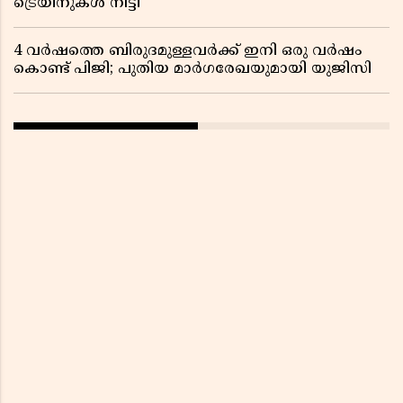
ട്രെയിനുകൾ നീട്ടി
4 വർഷത്തെ ബിരുദമുള്ളവർക്ക് ഇനി ഒരു വർഷം
കൊണ്ട് പിജി; പുതിയ മാർഗരേഖയുമായി യുജിസി