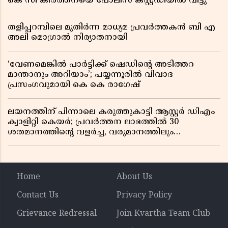
കെ സി കീർത്തനയെ പോലീസ് കസ്റ്റഡിയിൽ വിട്ടു
തളിപ്പറമ്പിലെ മുതിർന്ന മാധ്യമ പ്രവർത്തകൻ ബി എ
അലി മൊഗ്രാൽ നിര്യാതനായി
‘വേണമെങ്കിൽ പാർട്ടിക്ക് ഷെഡിൻ്റെ അടിത്തറ
മാന്താനും അറിയാം’; പയ്യന്നൂരിൽ വിവാദ
പ്രസംഗവുമായി കെ കെ രാഗേഷ്
ലയനത്തിന് പിന്നാലെ കരുത്തുകാട്ടി ആസ്റ്റർ ഡിഎം
ക്വാളിറ്റി കെയർ; പ്രവർത്തന ലാഭത്തിൽ 30
ശതമാനത്തിൻ്റെ വളർച്ച, വരുമാനത്തിലും
ലാഭത്തിലും വൻ കുതിപ്പ് രേഖപ്പെടുത്തി ആദ്യ പാദ
റിപ്പോർട്ട് പുറത്ത്
Home
About Us
Contact Us
Privacy Policy
Grievance Redressal
Join Kvartha Team Club