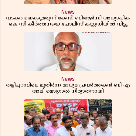
News
വടകര മയക്കുമരുന്ന് കേസ്; ബിആർസി അധ്യാപിക
കെ സി കീർത്തനയെ പോലീസ് കസ്റ്റഡിയിൽ വിട്ടു
News
തളിപ്പറമ്പിലെ മുതിർന്ന മാധ്യമ പ്രവർത്തകൻ ബി എ
അലി മൊഗ്രാൽ നിര്യാതനായി