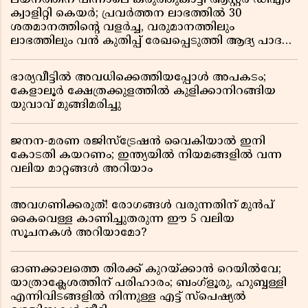
ലയനത്തിന് പിന്നാലെ കരുത്തുകാട്ടി ആസ്റ്റർ ഡിഎം
ക്വാളിറ്റി കെയർ; പ്രവർത്തന ലാഭത്തിൽ 30
ശതമാനത്തിൻ്റെ വളർച്ച, വരുമാനത്തിലും
ലാഭത്തിലും വൻ കുതിപ്പ് രേഖപ്പെടുത്തി ആദ്യ പാദ
റിപ്പോർട്ട് പുറത്ത്
ഭാര്യവീട്ടിൽ അവധിക്കെത്തിയപ്പോൾ അപകടം;
കേളാലൂർ ക്ഷേത്രക്കുളത്തിൽ കുളിക്കാനിറങ്ങിയ
യുവാവ് മുങ്ങിമരിച്ചു
ജനന-മരണ രജിസ്ട്രേഷൻ വൈകിയാൽ ഇനി
കോടതി കയറണം; ഇന്ത്യയിൽ നിയമങ്ങളിൽ വന്ന
വലിയ മാറ്റങ്ങൾ അറിയാം
അവഗണിക്കരുത്! രോഗങ്ങൾ വരുന്നതിന് മുൻപ്
കൈവെള്ള കാണിച്ചുതരുന്ന ഈ 5 വലിയ
സൂചനകൾ അറിയാമോ?
ഓണക്കാലത്തെ തിരക്ക് കുറയ്ക്കാൻ റെയിൽവേ;
യാത്രാക്ലേശത്തിന് പരിഹാരം; ബംഗ്ളൂരു, ഹുബ്ബള്ളി
എന്നിവിടങ്ങളിൽ നിന്നുള്ള എട്ട് സ്പെഷ്യൽ