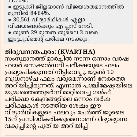
71.72%.
● ഇടുക്കി ജില്ലയാണ് വിജയശതമാനത്തിൽ
മുന്നിൽ 84.64%.
● 30,561 വിദ്യാർഥികൾ എല്ലാ
വിഷയങ്ങൾക്കും എ പ്ലസ് നേടി.
● ജൂൺ 29 മുതൽ ജൂലൈ 3 വരെ
ഇംപ്രൂവ്മെന്റ് പരീക്ഷ നടക്കും.
തിരുവനന്തപുരം: (KVARTHA)
സംസ്ഥാനത്ത് മാർച്ചിൽ നടന്ന ഒന്നാം വർഷ
ഹയർ സെക്കൻഡറി പരീക്ഷയുടെ ഫലം
പ്രഖ്യാപിക്കുന്നത് നീട്ടിവെച്ചു. ജൂൺ 10
ബുധനാഴ്ച ഫലം വരുമെന്നാണ് നേരത്തെ
അറിയിച്ചിരുന്നത്. എന്നാൽ പശ്ചിമേഷ്യയിലെ
യുദ്ധത്തെത്തുടർന്ന് മാറ്റിവെച്ച ഗൾഫ്
പരീക്ഷാ കേന്ദ്രങ്ങളിലെ ഒന്നാം വർഷ
പരീക്ഷകൾ നടത്തിയ ശേഷം ഈ
വിദ്യാർഥികളുടെ ഫലവും ചേർത്ത് ജൂലൈ
15ന് പ്രസിദ്ധീകരിക്കുമെന്നാണ് വിദ്യാഭ്യാസ
വകുപ്പിന്റെ പുതിയ അറിയിപ്പ്