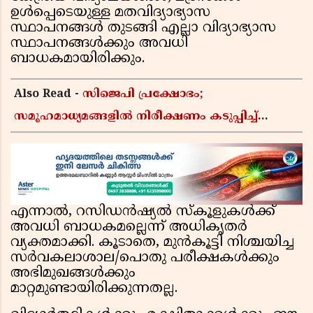
ഉൾപ്പെടെയുള്ള മതവിദ്യാഭ്യാസ
സ്ഥാപനങ്ങൾ തുടങ്ങി എല്ലാ വിദ്യാഭ്യാസ
സ്ഥാപനങ്ങൾക്കും അവധി
ബാധകമായിരിക്കും.
Also Read -
സിജെപി പ്രക്ഷോഭം;
സമൂഹമാധ്യമങ്ങളിൽ നിരീക്ഷണം കടുപ്പിച്ച്
കേന്ദ്രസർക്കാർ, മെറ്റയ്ക്ക് നിർദേശം
എന്നാൽ, റസിഡൻഷ്യൽ സ്കൂളുകൾക്ക്
അവധി ബാധകമല്ലെന്ന് അധികൃതർ
വ്യക്തമാക്കി. കൂടാതെ, മുൻകൂട്ടി നിശ്ചയിച്ച
സർവകലാശാല/പൊതു പരീക്ഷകൾക്കും
അഭിമുഖങ്ങൾക്കും
മാറ്റമുണ്ടായിരിക്കുന്നതല്ല.