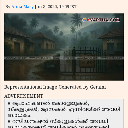
By
Alina Mary
Jun 8, 2026, 19:59 IST
Representational Image Generated by Gemini
ADVERTISEMENT
● പ്രൊഫഷണൽ കോളേജുകൾ,
സ്കൂളുകൾ, മദ്രസകൾ എന്നിവയ്ക്ക് അവധി
ബാധകം.
● റസിഡൻഷ്യൽ സ്കൂളുകൾക്ക് അവധി
ബാധകമല്ലെന്ന് അധികൃതർ വ്യക്തമാക്കി.