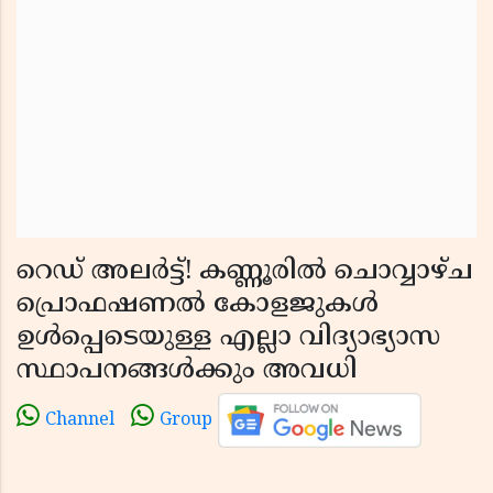
റെഡ് അലർട്ട്! കണ്ണൂരിൽ ചൊവ്വാഴ്ച
പ്രൊഫഷണൽ കോളജുകൾ
ഉൾപ്പെടെയുള്ള എല്ലാ വിദ്യാഭ്യാസ
സ്ഥാപനങ്ങൾക്കും അവധി
Channel
Group