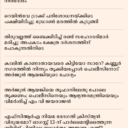
നിർദേശം
റെയിൽവേ ട്രാക്ക് പരിശോധനയ്ക്കിടെ
പക്ഷിയിടിച്ചു; ഡ്രോൺ മരത്തിൽ കുടുങ്ങി
തിരുവല്ലത്ത് ബൈക്കിടിച്ച് രണ്ട് സഹോദരിമാർ
മരിച്ചു; അപകടം ക്ഷേത്ര ദർശനത്തിന്
പോകുന്നതിനിടെ
കടലിൽ കാണാതായവരെ കിട്ടിയോ സാറേ? കണ്ണൂർ
നഗരത്തിൽ നിന്നും തൂക്കിയപ്പോൾ പൊലീസിനോട്
അർജുൻ ആയങ്കിയുടെ ചോദ്യം
അർജുൻ ആയങ്കിയെ തൂഫാനിലേതു പോലെ
തൂക്കണം; പൊലീസിനെയും ആഭ്യന്തരമന്ത്രിയെയും
വിമർശിച്ച് എം വി ജയരാജൻ
എഫ്സിആർഎ നിയമ ഭേദഗതി ക്രിസ്ത്യൻ
വിരുദ്ധമോ? ഓഗസ്റ്റ് 12-ന് പാർലമെന്റിലെത്തുന്ന