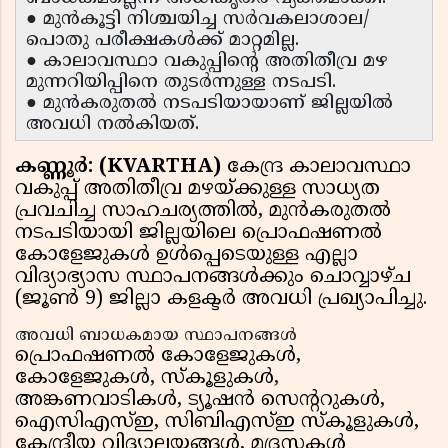
● മുൻകൂട്ടി നിശ്ചയിച്ച സർവകലാശാല/
പൊതു പരീക്ഷകൾക്ക് മാറ്റമില്ല.
● കാലാവസ്ഥാ വകുപ്പിന്റെ അതിതീവ്ര മഴ
മുന്നറിയിപ്പിനെ തുടർന്നുള്ള നടപടി.
● മുൻകരുതൽ നടപടിയായാണ് ജില്ലയിൽ
അവധി നൽകിയത്.
കണ്ണൂർ: (KVARTHA)
കേന്ദ്ര കാലാവസ്ഥാ
വകുപ്പ് അതിതീവ്ര മഴയ്ക്കുള്ള സാധ്യത
പ്രവചിച്ച സാഹചര്യത്തിൽ, മുൻകരുതൽ
നടപടിയായി ജില്ലയിലെ പ്രൊഫഷണൽ
കോളേജുകൾ ഉൾപ്പെടെയുള്ള എല്ലാ
വിദ്യാഭ്യാസ സ്ഥാപനങ്ങൾക്കും ചൊവ്വാഴ്ച
(ജൂൺ 9) ജില്ലാ കളക്ടർ അവധി പ്രഖ്യാപിച്ചു.
അവധി ബാധകമായ സ്ഥാപനങ്ങൾ
പ്രൊഫഷണൽ കോളേജുകൾ,
കോളേജുകൾ, സ്കൂളുകൾ,
അങ്കണവാടികൾ, ട്യൂഷൻ സെൻ്ററുകൾ,
ഐസിഎസ്ഇ, സിബിഎസ്ഇ സ്കൂളുകൾ,
കേന്ദ്രീയ വിദ്യാലയങ്ങൾ, മദ്രസകൾ