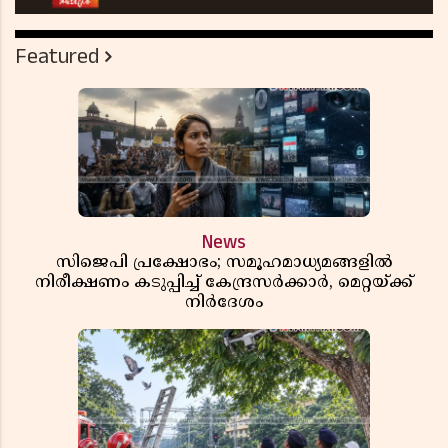
Featured
News
സിജെപി പ്രക്ഷോഭം; സമൂഹമാധ്യമങ്ങളിൽ
നിരീക്ഷണം കടുപ്പിച്ച് കേന്ദ്രസർക്കാർ, മെറ്റയ്ക്ക്
നിർദേശം