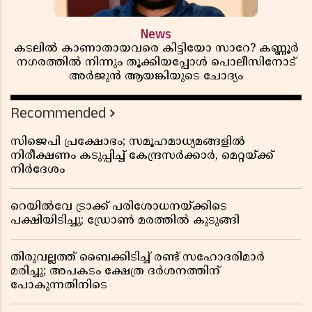
News
കടലിൽ കാണാതായവരെ കിട്ടിയോ സാറേ? കണ്ണൂർ
നഗരത്തിൽ നിന്നും തൂക്കിയപ്പോൾ പൊലീസിനോട്
അർജുൻ ആയങ്കിയുടെ ചോദ്യം
Recommended
സിജെപി പ്രക്ഷോഭം; സമൂഹമാധ്യമങ്ങളിൽ
നിരീക്ഷണം കടുപ്പിച്ച് കേന്ദ്രസർക്കാർ, മെറ്റയ്ക്ക്
നിർദേശം
റെയിൽവേ ട്രാക്ക് പരിശോധനയ്ക്കിടെ
പക്ഷിയിടിച്ചു; ഡ്രോൺ മരത്തിൽ കുടുങ്ങി
തിരുവല്ലത്ത് ബൈക്കിടിച്ച് രണ്ട് സഹോദരിമാർ
മരിച്ചു; അപകടം ക്ഷേത്ര ദർശനത്തിന്
പോകുന്നതിനിടെ