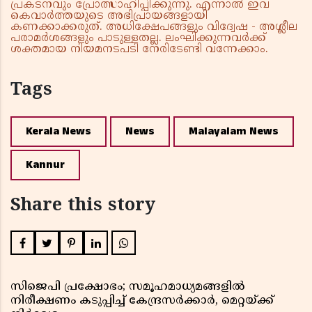
പ്രകടനവും പ്രോത്സാഹിപ്പിക്കുന്നു. എന്നാൽ ഇവ
കെവാർത്തയുടെ അഭിപ്രായങ്ങളായി
കണക്കാക്കരുത്. അധിക്ഷേപങ്ങളും വിദ്വേഷ - അശ്ലീല
പരാമർശങ്ങളും പാടുള്ളതല്ല. ലംഘിക്കുന്നവർക്ക്
ശക്തമായ നിയമനടപടി നേരിടേണ്ടി വന്നേക്കാം.
Tags
Kerala News
News
Malayalam News
Kannur
Share this story
സിജെപി പ്രക്ഷോഭം; സമൂഹമാധ്യമങ്ങളിൽ
നിരീക്ഷണം കടുപ്പിച്ച് കേന്ദ്രസർക്കാർ, മെറ്റയ്ക്ക്