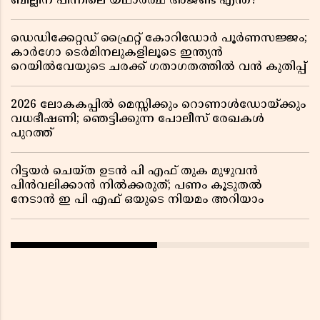
ബില്ലിന് പിന്നിലെ യഥാർത്ഥ അജണ്ട എന്ത്?
ഡെഡിക്കേറ്റഡ് ഫ്രൈറ്റ് കോറിഡോർ പൂർണസജ്ജം;
കാർഗോ ടെർമിനലുകളിലൂടെ ഇന്ത്യൻ
റെയിൽവേയുടെ ചരക്ക് ഗതാഗതത്തിൽ വൻ കുതിപ്പ്
2026 ലോകകപ്പിൽ മെസ്സിക്കും റൊണാൾഡോയ്ക്കും
വധഭീഷണി; ഞെട്ടിക്കുന്ന പോലീസ് രേഖകൾ
പുറത്ത്
റിട്ടയർ ചെയ്ത ഉടൻ പി എഫ് തുക മുഴുവൻ
പിൻവലിക്കാൻ നിൽക്കരുത്; പണം കൂടുതൽ
നേടാൻ ഇ പി എഫ് ഒയുടെ നിയമം അറിയാം