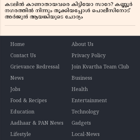
കടലിൽ കാണാതായവരെ കിട്ടിയോ സാറേ? കണ്ണൂർ
നഗരത്തിൽ നിന്നും തൂക്കിയപ്പോൾ പൊലീസിനോട്
അർജുൻ ആയങ്കിയുടെ ചോദ്യം
Home
About Us
Contact Us
Privacy Policy
Grievance Redressal
Join Kvartha Team Club
News
Business
Jobs
Health
Food & Recipes
Entertainment
Education
Technology
Aadhaar & PAN News
Gadgets
Lifestyle
Local-News