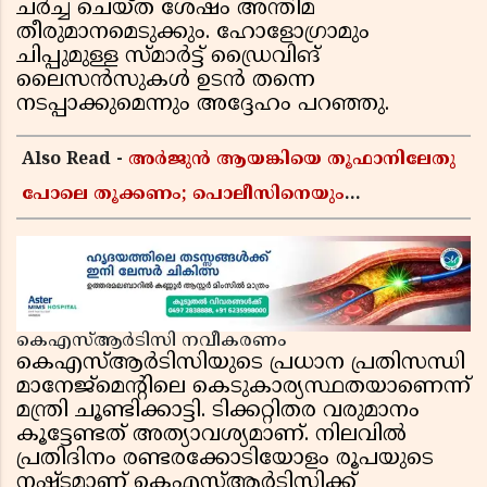
ചർച്ച ചെയ്ത ശേഷം അന്തിമ
തീരുമാനമെടുക്കും. ഹോളോഗ്രാമും
ചിപ്പുമുള്ള സ്മാർട്ട് ഡ്രൈവിങ്
ലൈസൻസുകൾ ഉടൻ തന്നെ
നടപ്പാക്കുമെന്നും അദ്ദേഹം പറഞ്ഞു.
Also Read -
അർജുൻ ആയങ്കിയെ തൂഫാനിലേതു
പോലെ തൂക്കണം; പൊലീസിനെയും
ആഭ്യന്തരമന്ത്രിയെയും വിമർശിച്ച് എം വി
ജയരാജൻ
കെഎസ്ആർടിസി നവീകരണം
കെഎസ്ആർടിസിയുടെ പ്രധാന പ്രതിസന്ധി
മാനേജ്മെൻ്റിലെ കെടുകാര്യസ്ഥതയാണെന്ന്
മന്ത്രി ചൂണ്ടിക്കാട്ടി. ടിക്കറ്റിതര വരുമാനം
കൂട്ടേണ്ടത് അത്യാവശ്യമാണ്. നിലവിൽ
പ്രതിദിനം രണ്ടരക്കോടിയോളം രൂപയുടെ
നഷ്ടമാണ് കെഎസ്ആർടിസിക്ക്