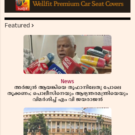
Featured
News
അർജുൻ ആയങ്കിയെ തൂഫാനിലേതു പോലെ
തൂക്കണം; പൊലീസിനെയും ആഭ്യന്തരമന്ത്രിയെയും
വിമർശിച്ച് എം വി ജയരാജൻ