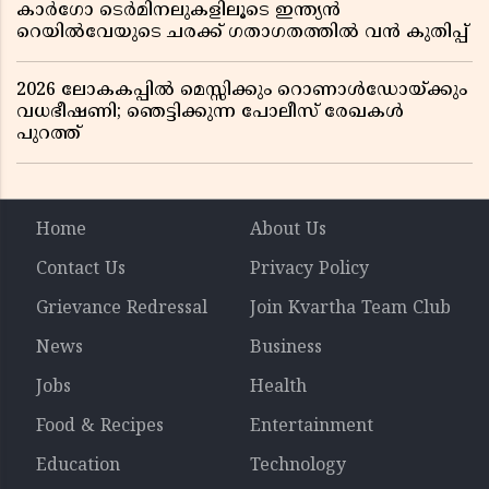
കാർഗോ ടെർമിനലുകളിലൂടെ ഇന്ത്യൻ
റെയിൽവേയുടെ ചരക്ക് ഗതാഗതത്തിൽ വൻ കുതിപ്പ്
2026 ലോകകപ്പിൽ മെസ്സിക്കും റൊണാൾഡോയ്ക്കും
വധഭീഷണി; ഞെട്ടിക്കുന്ന പോലീസ് രേഖകൾ
പുറത്ത്
Home
About Us
Contact Us
Privacy Policy
Grievance Redressal
Join Kvartha Team Club
News
Business
Jobs
Health
Food & Recipes
Entertainment
Education
Technology