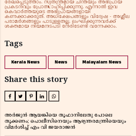
രേഖപ്പെടുത്താം. സ്വതന്ത്രമായ ചിന്തയും അഭിപ്രായ
പ്രകടനവും പ്രോത്സാഹിപ്പിക്കുന്നു. എന്നാൽ ഇവ
കെവാർത്തയുടെ അഭിപ്രായങ്ങളായി
കണക്കാക്കരുത്. അധിക്ഷേപങ്ങളും വിദ്വേഷ - അശ്ലീല
പരാമർശങ്ങളും പാടുള്ളതല്ല. ലംഘിക്കുന്നവർക്ക്
ശക്തമായ നിയമനടപടി നേരിടേണ്ടി വന്നേക്കാം.
Tags
Kerala News
News
Malayalam News
Share this story
അർജുൻ ആയങ്കിയെ തൂഫാനിലേതു പോലെ
തൂക്കണം; പൊലീസിനെയും ആഭ്യന്തരമന്ത്രിയെയും
വിമർശിച്ച് എം വി ജയരാജൻ