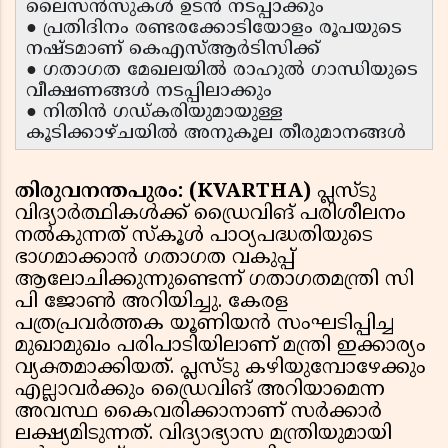
ലൈസൻസുകൾ ഉടൻ നടപ്പാക്കും
● പ്രതിദിനം രണ്ടരക്കോടിയോളം രൂപയുടെ
നഷ്ടമാണ് കെഎസ്ആർടിസിക്ക്
● ഗതാഗത മേഖലയിൽ രാഹുൽ ഗാന്ധിയുടെ
വീക്ഷണങ്ങൾ നടപ്പിലാക്കും
● നിതിൻ ഗഡ്കരിയുമായുള്ള
കൂടിക്കാഴ്ചയിൽ അനുകൂല തീരുമാനങ്ങൾ
തിരുവനന്തപുരം: (KVARTHA)
പ്ലസ്‌ടു
വിദ്യാർത്ഥികൾക്ക് ഡ്രൈവിങ് പരിശീലനം
നൽകുന്നത് സ്കൂൾ പാഠ്യപദ്ധതിയുടെ
ഭാഗമാക്കാൻ ഗതാഗത വകുപ്പ്
ആലോചിക്കുന്നുണ്ടെന്ന് ഗതാഗതമന്ത്രി സി
പി ജോൺ അറിയിച്ചു. കേരള
പത്രപ്രവർത്തക യൂണിയൻ സംഘടിപ്പിച്ച
മുഖാമുഖം പരിപാടിയിലാണ് മന്ത്രി ഇക്കാര്യം
വ്യക്തമാക്കിയത്. പ്ലസ്‌ടു കഴിയുമ്പോഴേക്കും
എല്ലാവർക്കും ഡ്രൈവിങ് അറിയാമെന്ന
അവസ്ഥ കൈവരിക്കാനാണ് സർക്കാർ
ലക്ഷ്യമിടുന്നത്. വിദ്യാഭ്യാസ മന്ത്രിയുമായി