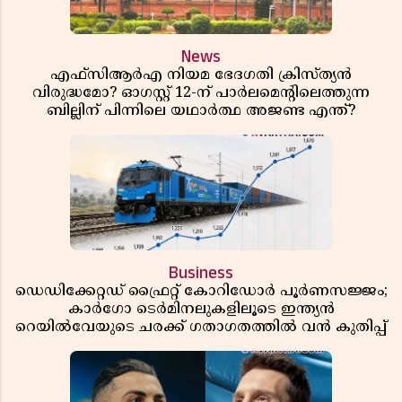
News
എഫ്സിആർഎ നിയമ ഭേദഗതി ക്രിസ്ത്യൻ
വിരുദ്ധമോ? ഓഗസ്റ്റ് 12-ന് പാർലമെന്റിലെത്തുന്ന
ബില്ലിന് പിന്നിലെ യഥാർത്ഥ അജണ്ട എന്ത്?
Business
ഡെഡിക്കേറ്റഡ് ഫ്രൈറ്റ് കോറിഡോർ പൂർണസജ്ജം;
കാർഗോ ടെർമിനലുകളിലൂടെ ഇന്ത്യൻ
റെയിൽവേയുടെ ചരക്ക് ഗതാഗതത്തിൽ വൻ കുതിപ്പ്