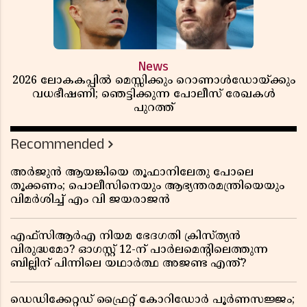
News
2026 ലോകകപ്പിൽ മെസ്സിക്കും റൊണാൾഡോയ്ക്കും
വധഭീഷണി; ഞെട്ടിക്കുന്ന പോലീസ് രേഖകൾ
പുറത്ത്
Recommended
അർജുൻ ആയങ്കിയെ തൂഫാനിലേതു പോലെ
തൂക്കണം; പൊലീസിനെയും ആഭ്യന്തരമന്ത്രിയെയും
വിമർശിച്ച് എം വി ജയരാജൻ
എഫ്സിആർഎ നിയമ ഭേദഗതി ക്രിസ്ത്യൻ
വിരുദ്ധമോ? ഓഗസ്റ്റ് 12-ന് പാർലമെന്റിലെത്തുന്ന
ബില്ലിന് പിന്നിലെ യഥാർത്ഥ അജണ്ട എന്ത്?
ഡെഡിക്കേറ്റഡ് ഫ്രൈറ്റ് കോറിഡോർ പൂർണസജ്ജം;