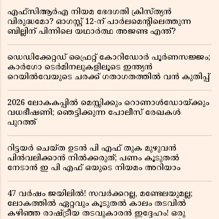
എഫ്സിആർഎ നിയമ ഭേദഗതി ക്രിസ്ത്യൻ
വിരുദ്ധമോ? ഓഗസ്റ്റ് 12-ന് പാർലമെന്റിലെത്തുന്ന
ബില്ലിന് പിന്നിലെ യഥാർത്ഥ അജണ്ട എന്ത്?
ഡെഡിക്കേറ്റഡ് ഫ്രൈറ്റ് കോറിഡോർ പൂർണസജ്ജം;
കാർഗോ ടെർമിനലുകളിലൂടെ ഇന്ത്യൻ
റെയിൽവേയുടെ ചരക്ക് ഗതാഗതത്തിൽ വൻ കുതിപ്പ്
2026 ലോകകപ്പിൽ മെസ്സിക്കും റൊണാൾഡോയ്ക്കും
വധഭീഷണി; ഞെട്ടിക്കുന്ന പോലീസ് രേഖകൾ
പുറത്ത്
റിട്ടയർ ചെയ്ത ഉടൻ പി എഫ് തുക മുഴുവൻ
പിൻവലിക്കാൻ നിൽക്കരുത്; പണം കൂടുതൽ
നേടാൻ ഇ പി എഫ് ഒയുടെ നിയമം അറിയാം
47 വർഷം ജയിലിൽ! സവർക്കറല്ല, മണ്ടേലയുമല്ല;
ലോകത്തിൽ ഏറ്റവും കൂടുതൽ കാലം തടവിൽ
കഴിഞ്ഞ രാഷ്ട്രീയ തടവുകാരൻ ഇദ്ദേഹം! ഒരു