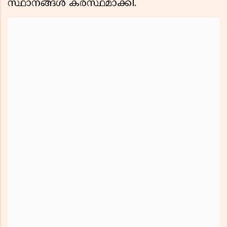
സ്ഥാനങ്ങൾ കരസ്ഥമാക്കി.