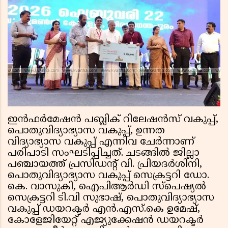
ഇൻഫർമേഷൻ പബ്ലിക് റിലേഷൻസ് വകുപ്പ്,
പൊതുവിദ്യാഭ്യാസ വകുപ്പ്, ഉന്നത
വിദ്യാഭ്യാസ വകുപ്പ് എന്നിവ ചേർന്നാണ്
പരിപാടി സംഘടിപ്പിച്ചത്. ചടങ്ങിൽ ജില്ലാ
പഞ്ചായത്ത് പ്രസിഡന്റ് വി. പ്രിയദർശിനി,
പൊതുവിദ്യാഭ്യാസ വകുപ്പ് സെക്രട്ടറി ഡോ.
കെ. വാസുകി, ഐപിആർഡി സ്‌പെഷ്യൽ
സെക്രട്ടറി ടി.വി സുഭാഷ്, പൊതുവിദ്യാഭ്യാസ
വകുപ്പ് ഡയറക്ടർ എൻ.എസ്.കെ ഉമേഷ്,
കോളേജിയേറ്റ് എജ്യുക്കേഷൻ ഡയറക്ടർ