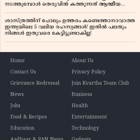
നടത്തുമ്പോൾ തെരുവിൽ കത്തുന്നത് ആത്മീയ
രോഷം
ശാസ്ത്രത്തിന് പോലും ഉത്തരം കണ്ടെത്താനാവാത്ത
ഇന്ത്യയിലെ 5 വലിയ രഹസ്യങ്ങൾ! ഇതിൽ പലതും
നിങ്ങൾ ഇതുവരെ കേട്ടിട്ടുണ്ടാകില്ല!
Home
About Us
Contact Us
Privacy Policy
Grievance Redressal
Join Kvartha Team Club
News
Business
Jobs
Health
Food & Recipes
Entertainment
Education
Technology
Aadhaar & PAN News
Gadgets