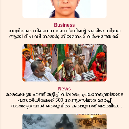
Business
നാളികേര വികസന ബോർഡിൻ്റെ പുതിയ സിഇഒ
ആയി ദീപ ഡി നായർ; നിയമനം 5 വർഷത്തേക്ക് ​​​​​​​
News
രാമക്ഷേത്ര ഫണ്ട് തട്ടിപ്പ് വിവാദം; പ്രധാനമന്ത്രിയുടെ
വസതിയിലേക്ക് 500 സന്ന്യാസിമാർ മാർച്ച്
നടത്തുമ്പോൾ തെരുവിൽ കത്തുന്നത് ആത്മീയ
രോഷം