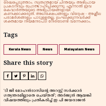
രേഖപ്പെടുത്താം. സ്വതന്ത്രമായ ചിന്തയും അഭിപ്രായ
പ്രകടനവും പ്രോത്സാഹിപ്പിക്കുന്നു. എന്നാൽ ഇവ
കെവാർത്തയുടെ അഭിപ്രായങ്ങളായി
കണക്കാക്കരുത്. അധിക്ഷേപങ്ങളും വിദ്വേഷ - അശ്ലീല
പരാമർശങ്ങളും പാടുള്ളതല്ല. ലംഘിക്കുന്നവർക്ക്
ശക്തമായ നിയമനടപടി നേരിടേണ്ടി വന്നേക്കാം.
Tags
Kerala News
News
Malayalam News
Share this story
‘ടി ജി മോഹൻദാസിൻ്റെ അറസ്റ്റ് സർക്കാർ
ഗത്യന്തരമില്ലാതെ ചെയ്തത്’; അർജുൻ ആയങ്കി
വിഷയത്തിലും പ്രതികരിച്ച് ഇ പി ജയരാജൻ