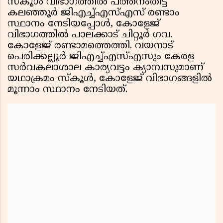
സ്‌കൂൾ വിഭാഗത്തിൽ പത്തനംതിട്ട
കലഞ്ഞൂർ ജിഎച്ച്എസ്എസ് രണ്ടാം
സ്ഥാനം നേടിയപ്പോൾ, കോളേജ്
വിഭാഗത്തിൽ പാലക്കാട് ചിറ്റൂർ ഗവ.
കോളേജ് രണ്ടാമത്തെത്തി. വയനാട്
പെരിക്കല്ലൂർ ജിഎച്ച്എസ്എസും കേരള
സർവകലാശാല കാര്യവട്ടം ക്യാമ്പസുമാണ്
യഥാക്രമം സ്‌കൂൾ, കോളേജ് വിഭാഗങ്ങളിൽ
മൂന്നാം സ്ഥാനം നേടിയത്.