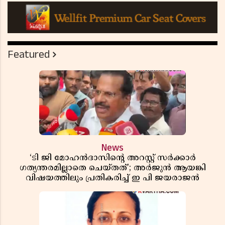
Featured
News
‘ടി ജി മോഹൻദാസിൻ്റെ അറസ്റ്റ് സർക്കാർ
ഗത്യന്തരമില്ലാതെ ചെയ്തത്’; അർജുൻ ആയങ്കി
വിഷയത്തിലും പ്രതികരിച്ച് ഇ പി ജയരാജൻ