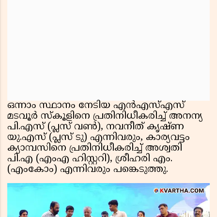
ഒന്നാം സ്ഥാനം നേടിയ എൻഎസ്എസ്
മടവൂർ സ്‌കൂളിനെ പ്രതിനിധീകരിച്ച് അനന്യ
പി.എസ് (പ്ലസ് വൺ), നവനീത് കൃഷ്ണ
യു.എസ് (പ്ലസ് ടു) എന്നിവരും, കാര്യവട്ടം
ക്യാമ്പസിനെ പ്രതിനിധീകരിച്ച് അശ്വതി
പി.എ (എംഎ ഹിസ്റ്ററി), ശ്രീഹരി എം.
(എംകോം) എന്നിവരും പങ്കെടുത്തു.