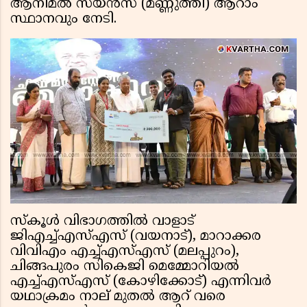
ആനിമൽ സയൻസ് (മണ്ണുത്തി) ആറാം
സ്ഥാനവും നേടി.
സ്‌കൂൾ വിഭാഗത്തിൽ വാളാട്
ജിഎച്ച്എസ്എസ് (വയനാട്), മാറാക്കര
വിവിഎം എച്ച്എസ്എസ് (മലപ്പുറം),
ചിങ്ങപുരം സികെജി മെമ്മോറിയൽ
എച്ച്എസ്എസ് (കോഴിക്കോട്) എന്നിവർ
യഥാക്രമം നാല് മുതൽ ആറ് വരെ