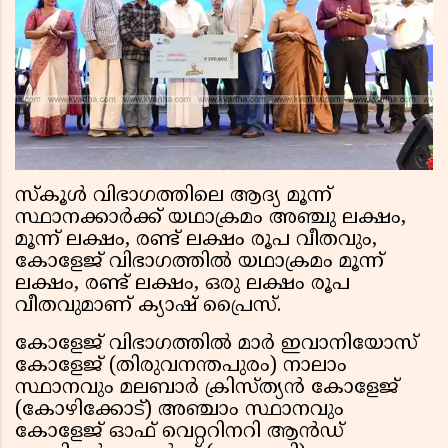
സ്‌കൂൾ വിഭാഗത്തിലെ ആദ്യ മൂന്ന്
സ്ഥാനക്കാർക്ക് യഥാക്രമം അഞ്ചു ലക്ഷം,
മൂന്ന് ലക്ഷം, രണ്ട് ലക്ഷം രൂപ വീതവും,
കോളേജ് വിഭാഗത്തിൽ യഥാക്രമം മൂന്ന്
ലക്ഷം, രണ്ട് ലക്ഷം, ഒരു ലക്ഷം രൂപ
വീതവുമാണ് ക്യാഷ് പ്രൈസ്.
കോളേജ് വിഭാഗത്തിൽ മാർ ഇവാനിയോസ്
കോളേജ് (തിരുവനന്തപുരം) നാലാം
സ്ഥാനവും മലബാർ ക്രിസ്ത്യൻ കോളേജ്
(കോഴിക്കോട്) അഞ്ചാം സ്ഥാനവും
കോളേജ് ഓഫ് വെറ്ററിനറി ആൻഡ്