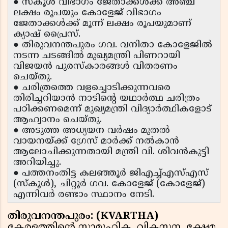
● സ്‌കൂൾ വിഭാഗം ജേതാക്കൾക്ക് അഞ്ച്
ലക്ഷം രൂപയും കോളേജ് വിഭാഗം
ജേതാക്കൾക്ക് മൂന്ന് ലക്ഷം രൂപയുമാണ്
ക്യാഷ് പ്രൈസ്.
● തിരുവനന്തപുരം ഗവ. വനിതാ കോളേജിൽ
നടന്ന ചടങ്ങിൽ മുഖ്യമന്ത്രി പിണറായി
വിജയൻ പുരസ്കാരങ്ങൾ വിതരണം
ചെയ്തു.
● ചരിത്രത്തെ വളച്ചൊടിക്കുന്നവരെ
തിരിച്ചറിയാൻ നാടിന്റെ യഥാർത്ഥ ചരിത്രം
പഠിക്കണമെന്ന് മുഖ്യമന്ത്രി വിദ്യാർത്ഥികളോട്
ആഹ്വാനം ചെയ്തു.
● അടുത്ത അധ്യയന വർഷം മുതൽ
വായനയ്ക്ക് ഗ്രേസ് മാർക്ക് നൽകാൻ
ആലോചിക്കുന്നതായി മന്ത്രി വി. ശിവൻകുട്ടി
അറിയിച്ചു.
● പത്തനംതിട്ട കലഞ്ഞൂർ ജിഎച്ച്എസ്എസ്
(സ്കൂൾ), ചിറ്റൂർ ഗവ. കോളേജ് (കോളേജ്)
എന്നിവർ രണ്ടാം സ്ഥാനം നേടി.
തിരുവനന്തപുരം: (KVARTHA)
കേരളത്തിൻ്റെ സാമൂഹിക, വികസന, ക്ഷേമ