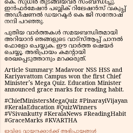
കെ. സുധീർ തുടങ്ങിയവർ സംബന്ധിച്ചു.
ഇൻഫർമേഷൻ പബ്ലിക് റിലേഷൻസ് വകുപ്പ്
അഡീഷണൽ ഡയറക്ടർ കെ ജി സന്തോഷ്
നന്ദി പറഞ്ഞു.
പുതിയ വാർത്തകൾ സമയബന്ധിതമായി
അറിയാൻ ഞങ്ങളുടെ വാട്സ്ആപ്പ് ചാനൽ
ഫോളോ ചെയ്യുക. ഈ വാർത്ത ഷെയർ
ചെയ്യൂ. അഭിപ്രായം കമന്റായി
രേഖപ്പെടുത്താനും മറക്കരുത്.
Article Summary: Madavoor NSS HSS and
Kariyavattom Campus won the first Chief
Minister’s Mega Quiz. Education Minister
announced grace marks for reading habit.
#ChiefMinistersMegaQuiz #PinarayiVijayan
#KeralaEducation #QuizWinners
#VSivankutty #KeralaNews #ReadingHabit
#GraceMarks #KVARTHA
ഇവിടെ വായനക്കാർക്ക് അഭിപ്രായങ്ങൾ