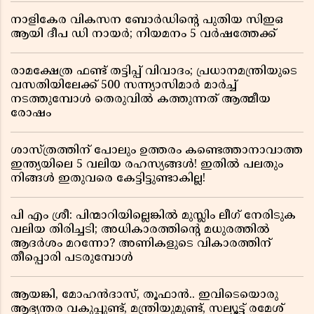
നാളികേര വികസന ബോർഡിൻ്റെ പുതിയ സിഇഒ
ആയി ദീപ ഡി നായർ; നിയമനം 5 വർഷത്തേക്ക് ​​​​​​​
രാമക്ഷേത്ര ഫണ്ട് തട്ടിപ്പ് വിവാദം; പ്രധാനമന്ത്രിയുടെ
വസതിയിലേക്ക് 500 സന്ന്യാസിമാർ മാർച്ച്
നടത്തുമ്പോൾ തെരുവിൽ കത്തുന്നത് ആത്മീയ
രോഷം
ശാസ്ത്രത്തിന് പോലും ഉത്തരം കണ്ടെത്താനാവാത്ത
ഇന്ത്യയിലെ 5 വലിയ രഹസ്യങ്ങൾ! ഇതിൽ പലതും
നിങ്ങൾ ഇതുവരെ കേട്ടിട്ടുണ്ടാകില്ല!
പി എം ശ്രീ: പിന്മാറിയില്ലെങ്കിൽ മുസ്ലിം ലീഗ് നേരിടുക
വലിയ തിരിച്ചടി; അധികാരത്തിന്റെ മധുരത്തിൽ
ആദർശം മറന്നോ? അണികളുടെ വികാരത്തിന്
തീപ്പൊരി പടരുമ്പോൾ
ആയങ്കി, മോഹൻദാസ്, തൂഫാൻ.. ഇവിടെയൊരു
ആഭ്യന്തര വകുപ്പുണ്ട്, മന്ത്രിയുമുണ്ട്, സല്യൂട്ട് രമേശ്‌