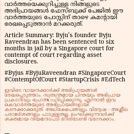
വാർത്തയെക്കുറിച്ചുള്ള നിങ്ങളുടെ
അഭിപ്രായങ്ങൾ ഫേസ്ബുക്ക് പേജിൽ ഈ
വാർത്തയുടെ പോസ്റ്റിന് താഴെ കമന്റായി
രേഖപ്പെടുത്താൻ മറക്കരുത്.
Article Summary: Byju's founder Byju
Raveendran has been sentenced to six
months in jail by a Singapore court for
contempt of court regarding asset
disclosures.
#Byjus #ByjuRaveendran #SingaporeCourt
#ContemptOfCourt #StartupCrisis #EdTech
ഇവിടെ വായനക്കാർക്ക് അഭിപ്രായങ്ങൾ
രേഖപ്പെടുത്താം. സ്വതന്ത്രമായ ചിന്തയും അഭിപ്രായ
പ്രകടനവും പ്രോത്സാഹിപ്പിക്കുന്നു. എന്നാൽ ഇവ
കെവാർത്തയുടെ അഭിപ്രായങ്ങളായി
കണക്കാക്കരുത്. അധിക്ഷേപങ്ങളും വിദ്വേഷ - അശ്ലീല
പരാമർശങ്ങളും പാടുള്ളതല്ല. ലംഘിക്കുന്നവർക്ക്
ശക്തമായ നിയമനടപടി നേരിടേണ്ടി വന്നേക്കാം.