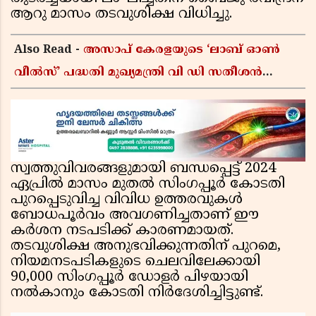
ആറു മാസം തടവുശിക്ഷ വിധിച്ചു.
Also Read -
അസാപ് കേരളയുടെ ‘ലാബ് ഓൺ
വീൽസ്’ പദ്ധതി മുഖ്യമന്ത്രി വി ഡി സതീശൻ
ഉദ്ഘാടനം ചെയ്യും
സ്വത്തുവിവരങ്ങളുമായി ബന്ധപ്പെട്ട് 2024
ഏപ്രിൽ മാസം മുതൽ സിംഗപ്പൂർ കോടതി
പുറപ്പെടുവിച്ച വിവിധ ഉത്തരവുകൾ
ബോധപൂർവം അവഗണിച്ചതാണ് ഈ
കർശന നടപടിക്ക് കാരണമായത്.
തടവുശിക്ഷ അനുഭവിക്കുന്നതിന് പുറമെ,
നിയമനടപടികളുടെ ചെലവിലേക്കായി
90,000 സിംഗപ്പൂർ ഡോളർ പിഴയായി
നൽകാനും കോടതി നിർദേശിച്ചിട്ടുണ്ട്.