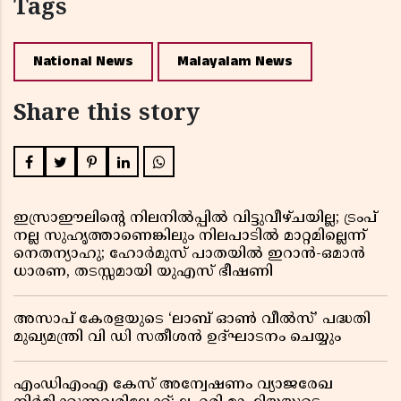
Tags
National News
Malayalam News
Share this story
ഇസ്രാഈലിന്റെ നിലനിൽപ്പിൽ വിട്ടുവീഴ്ചയില്ല; ട്രംപ്
നല്ല സുഹൃത്താണെങ്കിലും നിലപാടിൽ മാറ്റമില്ലെന്ന്
നെതന്യാഹു; ഹോർമുസ് പാതയിൽ ഇറാൻ-ഒമാൻ
ധാരണ, തടസ്സമായി യുഎസ് ഭീഷണി
അസാപ് കേരളയുടെ ‘ലാബ് ഓൺ വീൽസ്’ പദ്ധതി
മുഖ്യമന്ത്രി വി ഡി സതീശൻ ഉദ്ഘാടനം ചെയ്യും
എംഡിഎംഎ കേസ് അന്വേഷണം വ്യാജരേഖ