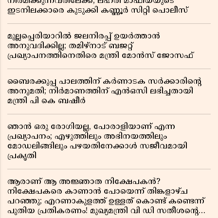
നിർമിക്കുന്നവരിലേക്ക്; ലഹരി മാഫിയയുടെ
ഇടനിലക്കാരെ കുടുക്കി കണ്ണൂർ സിറ്റി പൊലീസ്
മുല്ലപ്പെരിയാറിൽ ജലനിരപ്പ് ഉയർത്താൻ
അനുവദിക്കില്ല; തമിഴ്നാട് ബജറ്റ്
പ്രഖ്യാപനത്തിനെതിരെ മന്ത്രി മോൻസ് ജോസഫ്
ബൈരക്കുപ്പ പാലത്തിന് കർണാടക സർക്കാരിൻ്റെ
അനുമതി; നിർമാണത്തിന് എൻഒസി ലഭിച്ചതായി
മന്ത്രി പി കെ ബഷീർ
ഞാൻ ഒരു രോഗിയല്ല, പോരാളിയാണ് എന്ന
പ്രഖ്യാപനം; എഴുത്തിലും അഭിനയത്തിലും
മോഡലിങ്ങിലും പഴയതിനേക്കാൾ സജീവമായി
പ്രകൃതി
ആരാണ് ആ അജ്ഞാത നിക്ഷേപകൻ?
നിക്ഷേപകരെ കാണാൻ പോയെന്ന് തിങ്കളാഴ്ച
പറഞ്ഞു; എറണാകുളത്ത് ഉള്ളത് കൊണ്ട് കണ്ടെന്ന്
പുതിയ പ്രതികരണം! മുഖ്യമന്ത്രി വി ഡി സതീശന്റെ