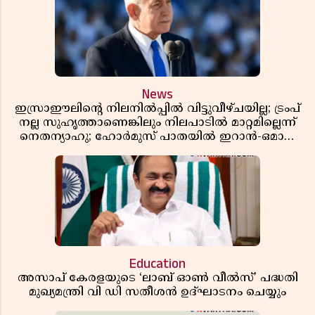
News
ഇസ്രാഈലിന്റെ നിലനിൽപ്പിൽ വിട്ടുവീഴ്ചയില്ല; ട്രംപ്
നല്ല സുഹൃത്താണെങ്കിലും നിലപാടിൽ മാറ്റമില്ലെന്ന്
നെതന്യാഹു; ഹോർമുസ് പാതയിൽ ഇറാൻ-ഒമാൻ
ധാരണ, തടസ്സമായി യുഎസ് ഭീഷണി
Education
അസാപ് കേരളയുടെ ‘ലാബ് ഓൺ വീൽസ്’ പദ്ധതി
മുഖ്യമന്ത്രി വി ഡി സതീശൻ ഉദ്ഘാടനം ചെയ്യും