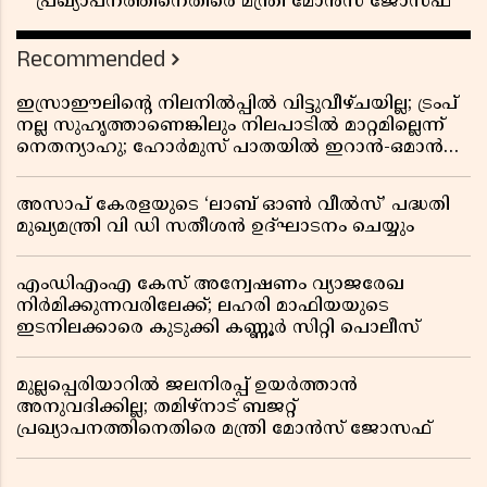
പ്രഖ്യാപനത്തിനെതിരെ മന്ത്രി മോൻസ് ജോസഫ്
Recommended
ഇസ്രാഈലിന്റെ നിലനിൽപ്പിൽ വിട്ടുവീഴ്ചയില്ല; ട്രംപ്
നല്ല സുഹൃത്താണെങ്കിലും നിലപാടിൽ മാറ്റമില്ലെന്ന്
നെതന്യാഹു; ഹോർമുസ് പാതയിൽ ഇറാൻ-ഒമാൻ
ധാരണ, തടസ്സമായി യുഎസ് ഭീഷണി
അസാപ് കേരളയുടെ ‘ലാബ് ഓൺ വീൽസ്’ പദ്ധതി
മുഖ്യമന്ത്രി വി ഡി സതീശൻ ഉദ്ഘാടനം ചെയ്യും
എംഡിഎംഎ കേസ് അന്വേഷണം വ്യാജരേഖ
നിർമിക്കുന്നവരിലേക്ക്; ലഹരി മാഫിയയുടെ
ഇടനിലക്കാരെ കുടുക്കി കണ്ണൂർ സിറ്റി പൊലീസ്
മുല്ലപ്പെരിയാറിൽ ജലനിരപ്പ് ഉയർത്താൻ
അനുവദിക്കില്ല; തമിഴ്നാട് ബജറ്റ്
പ്രഖ്യാപനത്തിനെതിരെ മന്ത്രി മോൻസ് ജോസഫ്