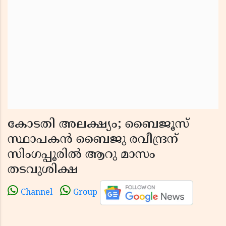
കോടതി അലക്ഷ്യം; ബൈജൂസ്
സ്ഥാപകൻ ബൈജു രവീന്ദ്രന്
സിംഗപ്പൂരിൽ ആറു മാസം
തടവുശിക്ഷ
Channel
Group