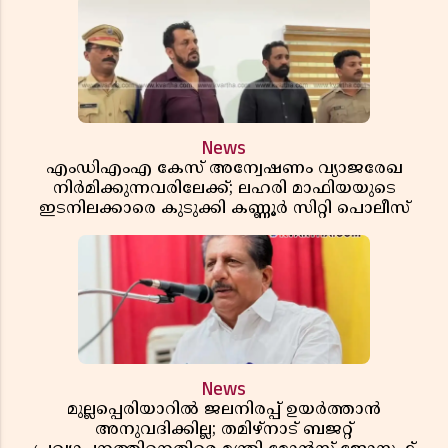
News
എംഡിഎംഎ കേസ് അന്വേഷണം വ്യാജരേഖ
നിർമിക്കുന്നവരിലേക്ക്; ലഹരി മാഫിയയുടെ
ഇടനിലക്കാരെ കുടുക്കി കണ്ണൂർ സിറ്റി പൊലീസ്
News
മുല്ലപ്പെരിയാറിൽ ജലനിരപ്പ് ഉയർത്താൻ
അനുവദിക്കില്ല; തമിഴ്നാട് ബജറ്റ്