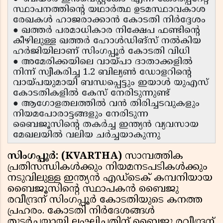
സ്ഥാപനത്തിന്റെ യഥാർത്ഥ ഉടമസ്ഥാവകാശ
രേഖകൾ ഹാജരാക്കാൻ കോടതി നിർദ്ദേശം
● ഖത്തർ പരമാധികാര നിക്ഷേപ ഫണ്ടിന്റെ
കീഴിലുള്ള ഖത്തർ ഹോൾഡിങ്സ് നൽകിയ
ഹർജിയിലാണ് സിംഗപ്പൂർ കോടതി വിധി
● അമേരിക്കയിലെ വായ്പാ ദാതാക്കളിൽ
നിന്ന് സ്വീകരിച്ച 1.2 ബില്യൺ ഡോളറിന്റെ
വായ്പയുമായി ബന്ധപ്പെട്ടും ഇയാൾ യുഎസ്
കോടതികളിൽ കേസ് നേരിടുന്നുണ്ട്
● ആഗോളതലത്തിൽ വൻ തിരിച്ചടവുകളും
നിയമപോരാട്ടങ്ങളും നേരിടുന്ന
ബൈജൂസിന്റെ തകർച്ച ഇന്ത്യൻ വ്യവസായ
മേഖലയിൽ വലിയ ചർച്ചയാകുന്നു
സിംഗപ്പൂർ: (KVARTHA)
സാമ്പത്തിക
പ്രതിസന്ധികൾക്കും നിയമനടപടികൾക്കും
നടുവിലുള്ള ഇന്ത്യൻ എഡ്‌ടെക് കമ്പനിയായ
ബൈജൂസിന്റെ സ്ഥാപകൻ ബൈജു
രവീന്ദ്രന് സിംഗപ്പൂർ കോടതിയുടെ കനത്ത
പ്രഹരം. കോടതി നിർദേശങ്ങൾ
തുടർച്ചയായി ലംഘിച്ചതിന് ബൈജു രവീന്ദ്രന്