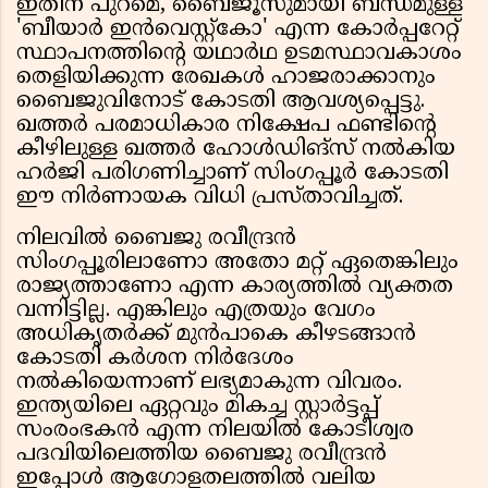
ഇതിന് പുറമെ, ബൈജൂസുമായി ബന്ധമുള്ള
'ബീയാർ ഇൻവെസ്റ്റ്കോ' എന്ന കോർപ്പറേറ്റ്
സ്ഥാപനത്തിന്റെ യഥാർഥ ഉടമസ്ഥാവകാശം
തെളിയിക്കുന്ന രേഖകൾ ഹാജരാക്കാനും
ബൈജുവിനോട് കോടതി ആവശ്യപ്പെട്ടു.
ഖത്തർ പരമാധികാര നിക്ഷേപ ഫണ്ടിന്റെ
കീഴിലുള്ള ഖത്തർ ഹോൾഡിങ്സ് നൽകിയ
ഹർജി പരിഗണിച്ചാണ് സിംഗപ്പൂർ കോടതി
ഈ നിർണായക വിധി പ്രസ്താവിച്ചത്.
നിലവിൽ ബൈജു രവീന്ദ്രൻ
സിംഗപ്പൂരിലാണോ അതോ മറ്റ് ഏതെങ്കിലും
രാജ്യത്താണോ എന്ന കാര്യത്തിൽ വ്യക്തത
വന്നിട്ടില്ല. എങ്കിലും എത്രയും വേഗം
അധികൃതർക്ക് മുൻപാകെ കീഴടങ്ങാൻ
കോടതി കർശന നിർദേശം
നൽകിയെന്നാണ് ലഭ്യമാകുന്ന വിവരം.
ഇന്ത്യയിലെ ഏറ്റവും മികച്ച സ്റ്റാർട്ടപ്പ്
സംരംഭകൻ എന്ന നിലയിൽ കോടീശ്വര
പദവിയിലെത്തിയ ബൈജു രവീന്ദ്രൻ
ഇപ്പോൾ ആഗോളതലത്തിൽ വലിയ