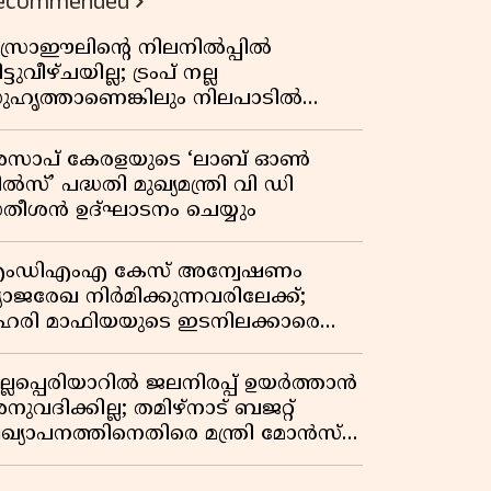
ecommended
സ്രാഈലിന്റെ നിലനിൽപ്പിൽ
ട്ടുവീഴ്ചയില്ല; ട്രംപ് നല്ല
ുഹൃത്താണെങ്കിലും നിലപാടിൽ
റ്റമില്ലെന്ന് നെതന്യാഹു; ഹോർമുസ്
ാതയിൽ ഇറാൻ-ഒമാൻ ധാരണ,
സാപ് കേരളയുടെ ‘ലാബ് ഓൺ
ടസ്സമായി യുഎസ് ഭീഷണി
ൽസ്’ പദ്ധതി മുഖ്യമന്ത്രി വി ഡി
തീശൻ ഉദ്ഘാടനം ചെയ്യും
ംഡിഎംഎ കേസ് അന്വേഷണം
്യാജരേഖ നിർമിക്കുന്നവരിലേക്ക്;
ഹരി മാഫിയയുടെ ഇടനിലക്കാരെ
ുടുക്കി കണ്ണൂർ സിറ്റി പൊലീസ്
ുല്ലപ്പെരിയാറിൽ ജലനിരപ്പ് ഉയർത്താൻ
ുവദിക്കില്ല; തമിഴ്നാട് ബജറ്റ്
്രഖ്യാപനത്തിനെതിരെ മന്ത്രി മോൻസ്
ോസഫ്