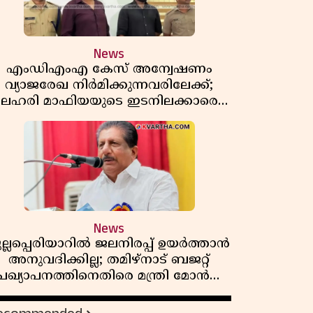
News
എംഡിഎംഎ കേസ് അന്വേഷണം
വ്യാജരേഖ നിർമിക്കുന്നവരിലേക്ക്;
ലഹരി മാഫിയയുടെ ഇടനിലക്കാരെ
കുടുക്കി കണ്ണൂർ സിറ്റി പൊലീസ്
News
ുല്ലപ്പെരിയാറിൽ ജലനിരപ്പ് ഉയർത്താൻ
അനുവദിക്കില്ല; തമിഴ്നാട് ബജറ്റ്
പ്രഖ്യാപനത്തിനെതിരെ മന്ത്രി മോൻസ്
ജോസഫ്