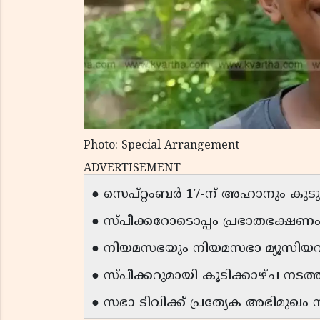
Photo: Special Arrangement
ADVERTISEMENT
● സെപ്റ്റംബർ 17-ന് അഹാനും കുട
● സ്പീക്കറോടൊപ്പം പ്രഭാതഭക്ഷണം 
● നിയമസഭയും നിയമസഭാ മ്യൂസിയവു
● സ്പീക്കറുമായി കൂടിക്കാഴ്ച നടത്ത
● സഭാ ടിവിക്ക് പ്രത്യേക അഭിമുഖം