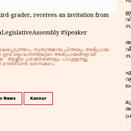
R
ഇ
ird-grader, receives an invitation from
വി
സ
LegislativeAssembly #Speaker
മാ
പ
അ
ത
വീ
്പെടുത്താം. സ്വതന്ത്രമായ ചിന്തയും അഭിപ്രായ
്നാൽ ഇവ കെവാർത്തയുടെ അഭിപ്രായങ്ങളായി
സ
 - അശ്ലീല പരാമർശങ്ങളും പാടുള്ളതല്ല.
നേരിടേണ്ടി വന്നേക്കാം.
എ
വ
ല
ക
m News
Kannur
മ
അന
പ
ജ