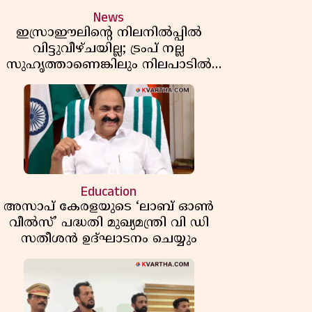
News
ഇസ്രാഈലിന്റെ നിലനിൽപ്പിൽ
വിട്ടുവീഴ്ചയില്ല; ട്രംപ് നല്ല
സുഹൃത്താണെങ്കിലും നിലപാടിൽ
മാറ്റമില്ലെന്ന് നെതന്യാഹു; ഹോർമുസ്
പാതയിൽ ഇറാൻ-ഒമാൻ ധാരണ,
തടസ്സമായി യുഎസ് ഭീഷണി
Education
അസാപ് കേരളയുടെ ‘ലാബ് ഓൺ
വീൽസ്’ പദ്ധതി മുഖ്യമന്ത്രി വി ഡി
സതീശൻ ഉദ്ഘാടനം ചെയ്യും