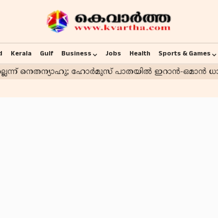
d
Kerala
Gulf
Business
Jobs
Health
Sports & Games