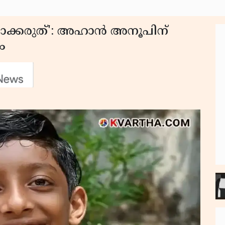
യാക്കരുത്': അഹാൻ അനൂപിന്
ം