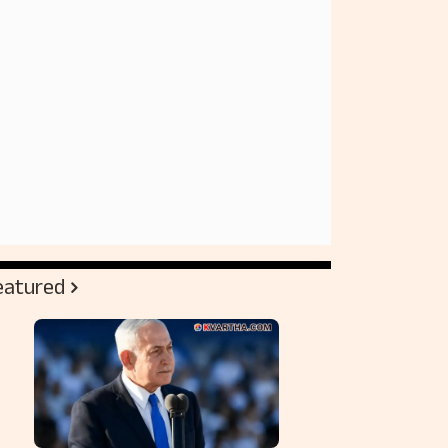
eatured