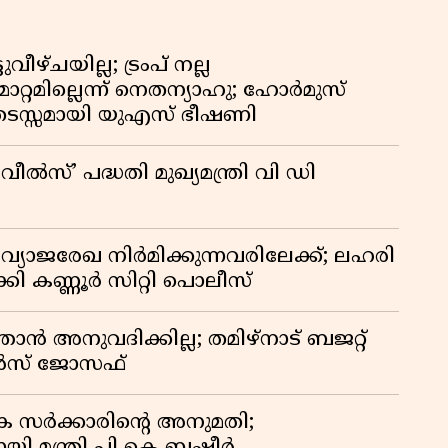
ീഴ്ചയില്ല; ട്രംപ് നല്ല
റ്റമില്ലെന്ന് നെതന്യാഹു; ഹോർമുസ്
ടസ്സമായി യുഎസ് ഭീഷണി
്’ പദ്ധതി മുഖ്യമന്ത്രി വി ഡി
ജരേഖ നിർമിക്കുന്നവരിലേക്ക്; ലഹരി
കി കണ്ണൂർ സിറ്റി പൊലീസ്
്താൻ അനുവദിക്കില്ല; തമിഴ്നാട് ബജറ്റ്
മോൻസ് ജോസഫ്
 സർക്കാരിൻ്റെ അനുമതി;