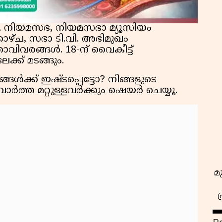
, നിയമസഭ, നിയമസഭാ മ്യൂസിയം
കാഴ്ച, സഭാ ടി.വി. അഭിമുഖം
വിവരങ്ങൾ. 18-ന് വൈകീട്ട്
േക്ക് മടങ്ങും.
ങ്ങൾക്ക് ഇഷ്ടപ്പെട്ടോ? നിങ്ങളുടെ
ാർത്ത മറ്റുള്ളവർക്കും ഷെയർ ചെയ്യൂ.
മ