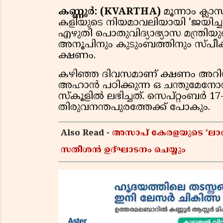
കണ്ണൂർ: (KVARTHA)
മൂന്നാം ക്
കളിയുടെ നിയമാവലിയായി ‘ജയിച്ചവ
എഴുതി പൊതുവിദ്യാഭ്യാസ മന്ത്
അനൂപിനും കുടുംബത്തിനും സ്പീ
ക്ഷണം.
കഴിഞ്ഞ ദിവസമാണ് ക്ഷണം അറിയി
അഹാൻ പഠിക്കുന്ന ഒ ചന്തുമേനോ
സ്കൂളിൽ ലഭിച്ചത്. സെപ്റ്റംബർ 17
തിരുവനന്തപുരത്തേക്ക് പോകും.
Also Read -
അസാപ് കേരളയുടെ ‘ലാബ് 
സതീശൻ ഉദ്ഘാടനം ചെയ്യും