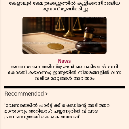
കേളാലൂർ ക്ഷേത്രക്കുളത്തിൽ കുളിക്കാനിറങ്ങിയ
യുവാവ് മുങ്ങിമരിച്ചു
News
ജനന-മരണ രജിസ്ട്രേഷൻ വൈകിയാൽ ഇനി
കോടതി കയറണം; ഇന്ത്യയിൽ നിയമങ്ങളിൽ വന്ന
വലിയ മാറ്റങ്ങൾ അറിയാം
Recommended
‘വേണമെങ്കിൽ പാർട്ടിക്ക് ഷെഡിൻ്റെ അടിത്തറ
മാന്താനും അറിയാം’; പയ്യന്നൂരിൽ വിവാദ
പ്രസംഗവുമായി കെ കെ രാഗേഷ്