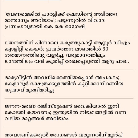
‘വേണമെങ്കിൽ പാർട്ടിക്ക് ഷെഡിൻ്റെ അടിത്തറ
മാന്താനും അറിയാം’; പയ്യന്നൂരിൽ വിവാദ
പ്രസംഗവുമായി കെ കെ രാഗേഷ്
ലയനത്തിന് പിന്നാലെ കരുത്തുകാട്ടി ആസ്റ്റർ ഡിഎം
ക്വാളിറ്റി കെയർ; പ്രവർത്തന ലാഭത്തിൽ 30
ശതമാനത്തിൻ്റെ വളർച്ച, വരുമാനത്തിലും
ലാഭത്തിലും വൻ കുതിപ്പ് രേഖപ്പെടുത്തി ആദ്യ പാദ
റിപ്പോർട്ട് പുറത്ത്
ഭാര്യവീട്ടിൽ അവധിക്കെത്തിയപ്പോൾ അപകടം;
കേളാലൂർ ക്ഷേത്രക്കുളത്തിൽ കുളിക്കാനിറങ്ങിയ
യുവാവ് മുങ്ങിമരിച്ചു
ജനന-മരണ രജിസ്ട്രേഷൻ വൈകിയാൽ ഇനി
കോടതി കയറണം; ഇന്ത്യയിൽ നിയമങ്ങളിൽ വന്ന
വലിയ മാറ്റങ്ങൾ അറിയാം
അവഗണിക്കരുത്! രോഗങ്ങൾ വരുന്നതിന് മുൻപ്