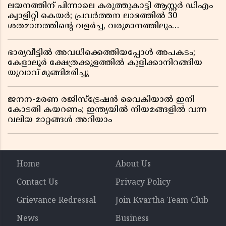
ലയനത്തിന് പിന്നാലെ കരുത്തുകാട്ടി ആസ്റ്റർ ഡിഎം
ക്വാളിറ്റി കെയർ; പ്രവർത്തന ലാഭത്തിൽ 30
ശതമാനത്തിൻ്റെ വളർച്ച, വരുമാനത്തിലും
ലാഭത്തിലും വൻ കുതിപ്പ് രേഖപ്പെടുത്തി ആദ്യ പാദ
റിപ്പോർട്ട് പുറത്ത്
ഭാര്യവീട്ടിൽ അവധിക്കെത്തിയപ്പോൾ അപകടം;
കേളാലൂർ ക്ഷേത്രക്കുളത്തിൽ കുളിക്കാനിറങ്ങിയ
യുവാവ് മുങ്ങിമരിച്ചു
ജനന-മരണ രജിസ്ട്രേഷൻ വൈകിയാൽ ഇനി
കോടതി കയറണം; ഇന്ത്യയിൽ നിയമങ്ങളിൽ വന്ന
വലിയ മാറ്റങ്ങൾ അറിയാം
Home
About Us
Contact Us
Privacy Policy
Grievance Redressal
Join Kvartha Team Club
News
Business