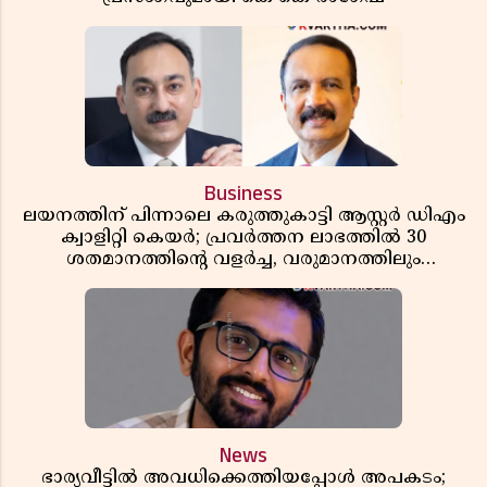
Business
ലയനത്തിന് പിന്നാലെ കരുത്തുകാട്ടി ആസ്റ്റർ ഡിഎം
ക്വാളിറ്റി കെയർ; പ്രവർത്തന ലാഭത്തിൽ 30
ശതമാനത്തിൻ്റെ വളർച്ച, വരുമാനത്തിലും
ലാഭത്തിലും വൻ കുതിപ്പ് രേഖപ്പെടുത്തി ആദ്യ പാദ
റിപ്പോർട്ട് പുറത്ത്
News
ഭാര്യവീട്ടിൽ അവധിക്കെത്തിയപ്പോൾ അപകടം;