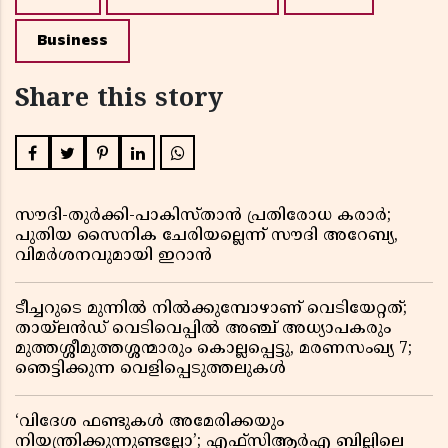
Business
Share this story
സൗദി-തുർക്കി-പാകിസ്താൻ പ്രതിരോധ കരാർ;
പുതിയ സൈനിക ചേരിയല്ലെന്ന് സൗദി അറേബ്യ,
വിമർശനവുമായി ഇറാൻ
ടീച്ചറുടെ മുന്നിൽ നിൽക്കുമ്പോഴാണ് വെടിയേറ്റത്;
തായ്‌ലൻഡ് വെടിവെപ്പിൽ അഞ്ച് അധ്യാപകരും
മുത്തശ്ശീമുത്തശ്ശന്മാരും കൊല്ലപ്പെട്ടു, മരണസംഖ്യ 7;
ഞെട്ടിക്കുന്ന വെളിപ്പെടുത്തലുകൾ
‘വിദേശ ഫണ്ടുകൾ അമേരിക്കയും
നിയന്ത്രിക്കുന്നുണ്ടല്ലോ’; എഫ്സിആർഎ ബില്ലിലെ