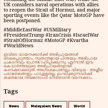
UK considers naval operations with allies
to reopen the Strait of Hormuz, and major
sporting events like the Qatar MotoGP have
been postponed.
#MiddleEastWar #USMilitary
#PresidentTrump #IranCrisis #IsraelWar
#StraitOfHormuz #MotoGP #Kvartha
#WorldNews
ഇവിടെ വായനക്കാർക്ക് അഭിപ്രായങ്ങൾ
രേഖപ്പെടുത്താം. സ്വതന്ത്രമായ ചിന്തയും അഭിപ്രായ
പ്രകടനവും പ്രോത്സാഹിപ്പിക്കുന്നു. എന്നാൽ ഇവ
കെവാർത്തയുടെ അഭിപ്രായങ്ങളായി
കണക്കാക്കരുത്. അധിക്ഷേപങ്ങളും വിദ്വേഷ - അശ്ലീല
പരാമർശങ്ങളും പാടുള്ളതല്ല. ലംഘിക്കുന്നവർക്ക്
ശക്തമായ നിയമനടപടി നേരിടേണ്ടി വന്നേക്കാം.
Tags
News
Malayalam News
World