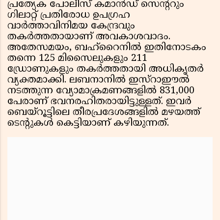
പ്രത്യേക പോലീസ് കമാൻഡ് സെന്ററും
ഗിലാറ്റ് പ്രതിരോധ ഉപഗ്രഹ
വാർത്താവിനിമയ കേന്ദ്രവും
തകർത്തതായാണ് അവകാശവാദം.
അതേസമയം, ബഹ്റൈനിൽ ഇതിനോടകം
തന്നെ 125 മിസൈലുകളും 211
ഡ്രോണുകളും തകർത്തതായി അധികൃതർ
വ്യക്തമാക്കി. ലബനാനിൽ ഇസ്റാഈൽ
നടത്തുന്ന വ്യോമാക്രമണങ്ങളിൽ 831,000
പേരാണ് ഭവനരഹിതരായിട്ടുള്ളത്. ഇവർ
ബെയ്‌റൂട്ടിലെ തീരപ്രദേശങ്ങളിൽ മഴയത്ത്
ടെൻ്റുകൾ കെട്ടിയാണ് കഴിയുന്നത്.