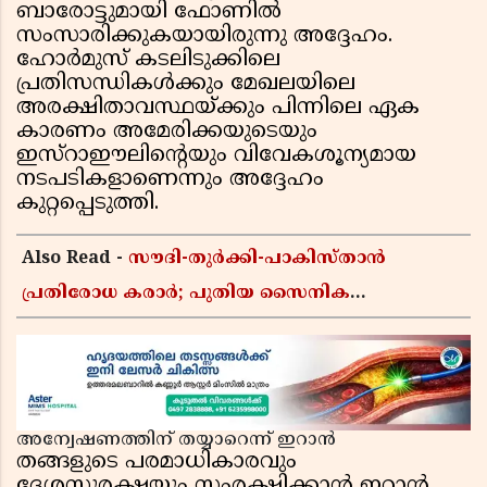
ബാരോട്ടുമായി ഫോണിൽ
സംസാരിക്കുകയായിരുന്നു അദ്ദേഹം.
ഹോർമുസ് കടലിടുക്കിലെ
പ്രതിസന്ധികൾക്കും മേഖലയിലെ
അരക്ഷിതാവസ്ഥയ്ക്കും പിന്നിലെ ഏക
കാരണം അമേരിക്കയുടെയും
ഇസ്റാഈലിന്റെയും വിവേകശൂന്യമായ
നടപടികളാണെന്നും അദ്ദേഹം
കുറ്റപ്പെടുത്തി.
Also Read -
സൗദി-തുർക്കി-പാകിസ്താൻ
പ്രതിരോധ കരാർ; പുതിയ സൈനിക
ചേരിയല്ലെന്ന് സൗദി അറേബ്യ, വിമർശനവുമായി
ഇറാൻ
അന്വേഷണത്തിന് തയ്യാറെന്ന് ഇറാൻ
തങ്ങളുടെ പരമാധികാരവും
ദേശസുരക്ഷയും സംരക്ഷിക്കാൻ ഇറാൻ