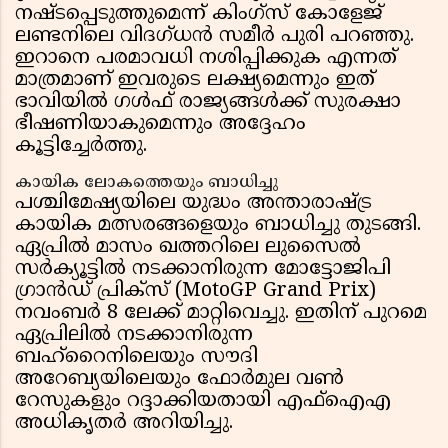
നഷ്ടപ്പെടുത്തുമെന്ന് കിംഗ്സ് കോളേജ്
ലണ്ടനിലെ വിദഗ്ധൻ സമീർ പുരി പറഞ്ഞു.
ഇറാനെ പരമാവധി നശിപ്പിക്കുക എന്നത്
മാത്രമാണ് ഇവരുടെ ലക്ഷ്യമെന്നും ഇത്
ഭാവിയിൽ ഗൾഫ് രാജ്യങ്ങൾക്ക് സുരക്ഷാ
ഭീഷണിയാകുമെന്നും അദ്ദേഹം
കൂട്ടിച്ചേർത്തു.
കായിക ലോകത്തെയും ബാധിച്ചു
പശ്ചിമേഷ്യയിലെ യുദ്ധം അന്താരാഷ്ട്ര
കായിക മത്സരങ്ങളെയും ബാധിച്ചു തുടങ്ങി.
ഏപ്രിൽ മാസം ഖത്തറിലെ ലുസൈൽ
സർക്യൂട്ടിൽ നടക്കാനിരുന്ന മോട്ടോജിപി
ഗ്രാൻഡ് പ്രിക്സ് (MotoGP Grand Prix)
നവംബർ 8 ലേക്ക് മാറ്റിവെച്ചു. ഇതിന് പുറമെ
ഏപ്രിലിൽ നടക്കാനിരുന്ന
ബഹ്റൈനിലെയും സൗദി
അറേബ്യയിലെയും ഫോർമുല വൺ
റേസുകളും റദ്ദാക്കിയതായി എഫ്ഐഎ
അധികൃതർ അറിയിച്ചു.