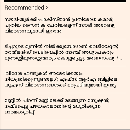
Recommended
സൗദി-തുർക്കി-പാകിസ്താൻ പ്രതിരോധ കരാർ;
പുതിയ സൈനിക ചേരിയല്ലെന്ന് സൗദി അറേബ്യ,
വിമർശനവുമായി ഇറാൻ
ടീച്ചറുടെ മുന്നിൽ നിൽക്കുമ്പോഴാണ് വെടിയേറ്റത്;
തായ്‌ലൻഡ് വെടിവെപ്പിൽ അഞ്ച് അധ്യാപകരും
മുത്തശ്ശീമുത്തശ്ശന്മാരും കൊല്ലപ്പെട്ടു, മരണസംഖ്യ 7;
ഞെട്ടിക്കുന്ന വെളിപ്പെടുത്തലുകൾ
‘വിദേശ ഫണ്ടുകൾ അമേരിക്കയും
നിയന്ത്രിക്കുന്നുണ്ടല്ലോ’; എഫ്സിആർഎ ബില്ലിലെ
യുഎസ് വിമർശനങ്ങൾക്ക് മറുപടിയുമായി ഇന്ത്യ
മണ്ണിൽ പിറന്ന് മണ്ണിലേക്ക് മടങ്ങുന്ന മനുഷ്യൻ;
നഷ്ടപ്പെട്ട പഴയകാലത്തിൻ്റെ മധുരിക്കുന്ന
ഓർമക്കുറിപ്പ്