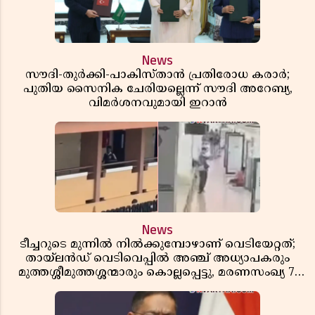
News
സൗദി-തുർക്കി-പാകിസ്താൻ പ്രതിരോധ കരാർ;
പുതിയ സൈനിക ചേരിയല്ലെന്ന് സൗദി അറേബ്യ,
വിമർശനവുമായി ഇറാൻ
News
ടീച്ചറുടെ മുന്നിൽ നിൽക്കുമ്പോഴാണ് വെടിയേറ്റത്;
തായ്‌ലൻഡ് വെടിവെപ്പിൽ അഞ്ച് അധ്യാപകരും
മുത്തശ്ശീമുത്തശ്ശന്മാരും കൊല്ലപ്പെട്ടു, മരണസംഖ്യ 7;
ഞെട്ടിക്കുന്ന വെളിപ്പെടുത്തലുകൾ