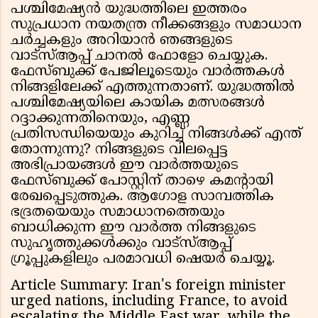
പശ്ചിമേഷ്യൻ യുദ്ധത്തിലെ ഇത്തരം
സുപ്രധാന നയതന്ത്ര നീക്കങ്ങളും സമാധാന
ചർച്ചകളും അറിയാൻ ഞങ്ങളുടെ
വാട്സ്ആപ്പ് ചാനൽ ഫോളോ ചെയ്യുക.
ഫേസ്ബുക്ക് പേജിലൂടെയും വാർത്തകൾ
നിങ്ങളിലേക്ക് എത്തുന്നതാണ്. യുദ്ധത്തിൽ
പശ്ചിമേഷ്യയിലെ കായിക മത്സരങ്ങൾ
റദ്ദാക്കുന്നതിനെയും, എണ്ണ
പ്രതിസന്ധിയെയും കുറിച്ച് നിങ്ങൾക്ക് എന്ത്
തോന്നുന്നു? നിങ്ങളുടെ വിലപ്പെട്ട
അഭിപ്രായങ്ങൾ ഈ വാർത്തയുടെ
ഫേസ്ബുക്ക് പോസ്റ്റിന് താഴെ കമന്റായി
രേഖപ്പെടുത്തുക. ആഗോള സാമ്പത്തിക
ഭദ്രതയെയും സമാധാനത്തെയും
ബാധിക്കുന്ന ഈ വാർത്ത നിങ്ങളുടെ
സുഹൃത്തുക്കൾക്കും വാട്സ്ആപ്പ്
ഗ്രൂപ്പുകളിലും പരമാവധി ഷെയർ ചെയ്യൂ.
Article Summary: Iran's foreign minister
urged nations, including France, to avoid
escalating the Middle East war, while the