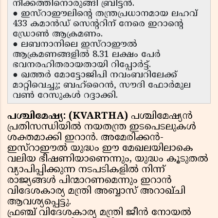
നീക്കത്തിനൊരുങ്ങി ബ്രിട്ടൻ.
● ഇസ്റാഈലിന്റെ തന്ത്രപ്രധാനമായ ലഹവ്
433 കമാൻഡ് സെന്ററിന് നേരെ ഇറാൻ്റെ
ഡ്രോൺ ആക്രമണം.
● ലബനാനിലെ ഇസ്റാഈൽ
ആക്രമണങ്ങളിൽ 8.31 ലക്ഷം പേർ
ഭവനരഹിതരായതായി റിപ്പോർട്ട്.
● ഖത്തർ മോട്ടോജിപി നവംബറിലേക്ക്
മാറ്റിവെച്ചു; ബഹ്റൈൻ, സൗദി ഫോർമുല
വൺ റേസുകൾ റദ്ദാക്കി.
പശ്ചിമേഷ്യ: (KVARTHA)
പശ്ചിമേഷ്യൻ
പ്രതിസന്ധിയിൽ നയതന്ത്ര ഇടപെടലുകൾ
ശക്തമാക്കി ഇറാൻ. അമേരിക്കൻ-
ഇസ്റാഈൽ യുദ്ധം ഈ മേഖലയിലാകെ
വലിയ ഭീഷണിയാണെന്നും, യുദ്ധം കൂടുതൽ
വ്യാപിപ്പിക്കുന്ന നടപടികളിൽ നിന്ന്
രാജ്യങ്ങൾ പിന്മാറണമെന്നും ഇറാൻ
വിദേശകാര്യ മന്ത്രി അബ്ബാസ് അറാഖ്ചി
ആവശ്യപ്പെട്ടു.
ഫ്രഞ്ച് വിദേശകാര്യ മന്ത്രി ജീൻ നോയൽ