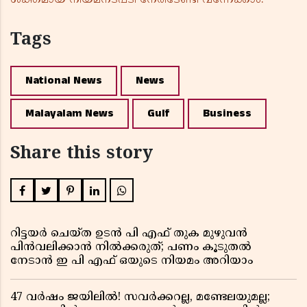
ശക്തമായ നിയമനടപടി നേരിടേണ്ടി വന്നേക്കാം.
Tags
National News
News
Malayalam News
Gulf
Business
Share this story
റിട്ടയർ ചെയ്ത ഉടൻ പി എഫ് തുക മുഴുവൻ
പിൻവലിക്കാൻ നിൽക്കരുത്; പണം കൂടുതൽ
നേടാൻ ഇ പി എഫ് ഒയുടെ നിയമം അറിയാം
47 വർഷം ജയിലിൽ! സവർക്കറല്ല, മണ്ടേലയുമല്ല;