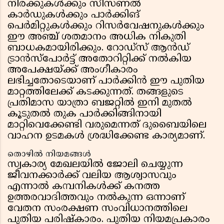
നിരക്കുകൾക്കും സീസണൽ
കാർഡുകൾക്കും പാർക്കിങ്
പെർമിറ്റുകൾക്കും റിസർവേഷനുകൾക്കും
ഈ അഞ്ച് ശതമാനം അധിക നികുതി
ബാധകമായിരിക്കും. റോഡ്സ് ആൻഡ്
ട്രാൻസ്പോർട്ട് അതോറിറ്റിക്ക് നൽകിയ
അപേക്ഷയ്ക്ക് അംഗീകാരം
ലഭിച്ചതോടെയാണ് പാർക്കിൻ ഈ പുതിയ
മാറ്റത്തിലേക്ക് കടക്കുന്നത്. തങ്ങളുടെ
പ്രതിമാസ യാത്രാ ബജറ്റിൽ ഇനി മുതൽ
കൂടുതൽ തുക പാർക്കിങ്ങിനായി
മാറ്റിവെക്കേണ്ടി വരുമെന്നത് ദുബൈയിലെ
വാഹന ഉടമകൾ ശ്രദ്ധിക്കേണ്ട കാര്യമാണ്.
തൊഴിൽ നിയമങ്ങൾ
സ്വകാര്യ മേഖലയിൽ ജോലി ചെയ്യുന്ന
ജീവനക്കാർക്ക് വലിയ ആശ്വാസവും
എന്നാൽ കമ്പനികൾക്ക് കനത്ത
ഉത്തരവാദിത്തവും നൽകുന്ന ഒന്നാണ്
വേതന സംരക്ഷണ സംവിധാനത്തിലെ
പുതിയ പരിഷ്കാരം. പുതിയ നിയമപ്രകാരം