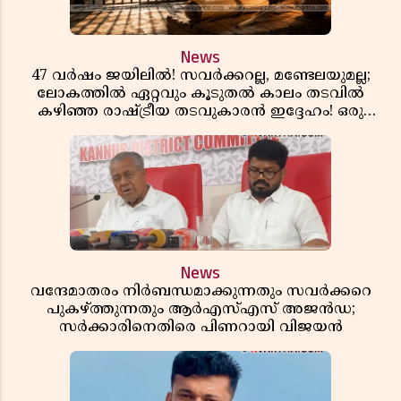
News
47 വർഷം ജയിലിൽ! സവർക്കറല്ല, മണ്ടേലയുമല്ല;
ലോകത്തിൽ ഏറ്റവും കൂടുതൽ കാലം തടവിൽ
കഴിഞ്ഞ രാഷ്ട്രീയ തടവുകാരൻ ഇദ്ദേഹം! ഒരു
ഇന്ത്യൻ സ്വാതന്ത്ര്യസമര സേനാനിയുടെ വേറിട്ട കഥ
News
വന്ദേമാതരം നിർബന്ധമാക്കുന്നതും സവർക്കറെ
പുകഴ്ത്തുന്നതും ആർഎസ്എസ് അജൻഡ;
സർക്കാരിനെതിരെ പിണറായി വിജയൻ