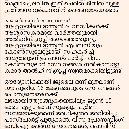
യാത്രാച്ചെലവിൽ ഇത് ചെറിയ രീതിയിലുള്ള
പ്രതിമാസ വർദ്ധനവിന് കാരണമായേക്കാം.
കോൺസുലാർ സേവനങ്ങൾ
യുഎഇയിലെ ഇന്ത്യൻ പ്രവാസികൾക്ക്
ആശ്വാസകരമായ വാർത്തയുമായി
അൽഹിന്ദ് ഗ്രൂപ്പ് രംഗത്തെത്തുന്നു.
യുഎഇയിലെ ഇന്ത്യൻ എംബസിയും
കോൺസുലേറ്റുമായി സഹകരിച്ച്
രാജ്യത്തുടനീളം പാസ്‌പോർട്ട്, വിസ,
കോൺസുലാർ സേവനങ്ങൾ നൽകാനുള്ള
കരാർ അൽഹിന്ദ് ഗ്രൂപ്പ് സ്വന്തമാക്കിയിട്ടുണ്ട്.
ഔദ്യോഗികമായി ജൂലൈ ഒന്ന് മുതലാണ്
ഈ പുതിയ 16 കേന്ദ്രങ്ങളുടെ സേവനങ്ങൾ
പൊതുജനങ്ങൾക്ക്
ലഭ്യമായിത്തുടങ്ങുകയെങ്കിലും ജൂൺ 15-
ഓടെ എല്ലാ ഓഫീസുകളും പൂർണ
സജ്ജമാക്കുമെന്ന് അധികൃതർ അറിയിച്ചു.
പാസ്‌പോർട്ട് പുതുക്കൽ, വിസ പ്രോസസ്സിംഗ്,
ഒസിഐ കാർഡ് സേവനങ്ങൾ, പൊലീസ്