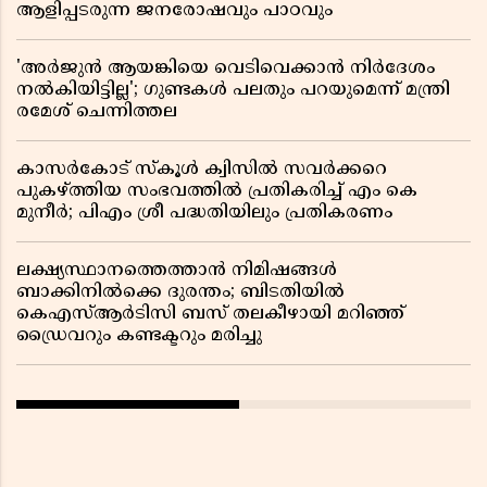
ആളിപ്പടരുന്ന ജനരോഷവും പാഠവും
'അർജുൻ ആയങ്കിയെ വെടിവെക്കാൻ നിർദേശം
നൽകിയിട്ടില്ല'; ഗുണ്ടകൾ പലതും പറയുമെന്ന് മന്ത്രി
രമേശ് ചെന്നിത്തല
കാസർകോട് സ്കൂൾ ക്വിസിൽ സവർക്കറെ
പുകഴ്ത്തിയ സംഭവത്തിൽ പ്രതികരിച്ച് എം കെ
മുനീർ; പിഎം ശ്രീ പദ്ധതിയിലും പ്രതികരണം
ലക്ഷ്യസ്ഥാനത്തെത്താൻ നിമിഷങ്ങൾ
ബാക്കിനിൽക്കെ ദുരന്തം; ബിടതിയിൽ
കെഎസ്ആർടിസി ബസ് തലകീഴായി മറിഞ്ഞ്
ഡ്രൈവറും കണ്ടക്ടറും മരിച്ചു