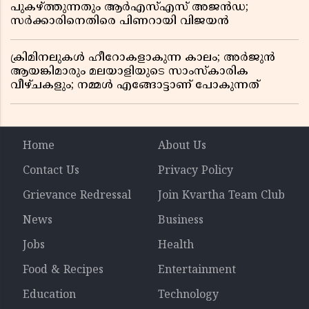
പുകഴ്ത്തുന്നതും ആർഎസ്എസ് അജൻഡ;
സർക്കാരിനെതിരെ പിണറായി വിജയൻ
ക്രിമിനലുകൾ ഹീറോകളാകുന്ന കാലം; അർജുൻ
ആയങ്കിമാരും മലയാളിയുടെ സാംസ്കാരിക
വീഴ്ചകളും; നമ്മൾ എങ്ങോട്ടാണ് പോകുന്നത്
Home
About Us
Contact Us
Privacy Policy
Grievance Redressal
Join Kvartha Team Club
News
Business
Jobs
Health
Food & Recipes
Entertainment
Education
Technology