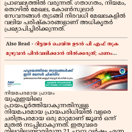
പ്രാബല്യത്തിൽ വരുന്നത്. ഗതാഗതം, നിയമം,
തൊഴിൽ മേഖല, കോൺസുലാർ
സേവനങ്ങൾ തുടങ്ങി നിരവധി മേഖലകളിൽ
വലിയ പരിഷ്കാരങ്ങളാണ് അധികൃതർ
പ്രഖ്യാപിച്ചിരിക്കുന്നത്.
Also Read -
റിട്ടയർ ചെയ്ത ഉടൻ പി എഫ് തുക
മുഴുവൻ പിൻവലിക്കാൻ നിൽക്കരുത്; പണം
കൂടുതൽ നേടാൻ ഇ പി എഫ് ഒയുടെ നിയമം
അറിയാം
നിയമപരമായ പ്രായം
യുഎഇയിലെ
പ്രായപൂർത്തിയാകുന്നതിനുള്ള
നിയമപരമായ പ്രായപരിധിയിൽ വളരെ
ചരിത്രപരമായ ഒരു മാറ്റമാണ് ജൂൺ ഒന്ന്
മുതൽ നടപ്പിലാകുന്നത്. ഇതുവരെ
നിലവിലുണ്ടായിരുന്ന 21 ചാന്ദ്ര വർഷം എന്ന