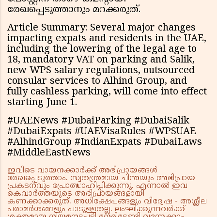
രേഖപ്പെടുത്താനും മറക്കരുത്.
Article Summary: Several major changes
impacting expats and residents in the UAE,
including the lowering of the legal age to
18, mandatory VAT on parking and Salik,
new WPS salary regulations, outsourced
consular services to Alhind Group, and
fully cashless parking, will come into effect
starting June 1.
#UAENews #DubaiParking #DubaiSalik
#DubaiExpats #UAEVisaRules #WPSUAE
#AlhindGroup #IndianExpats #DubaiLaws
#MiddleEastNews
ഇവിടെ വായനക്കാർക്ക് അഭിപ്രായങ്ങൾ
രേഖപ്പെടുത്താം. സ്വതന്ത്രമായ ചിന്തയും അഭിപ്രായ
പ്രകടനവും പ്രോത്സാഹിപ്പിക്കുന്നു. എന്നാൽ ഇവ
കെവാർത്തയുടെ അഭിപ്രായങ്ങളായി
കണക്കാക്കരുത്. അധിക്ഷേപങ്ങളും വിദ്വേഷ - അശ്ലീല
പരാമർശങ്ങളും പാടുള്ളതല്ല. ലംഘിക്കുന്നവർക്ക്