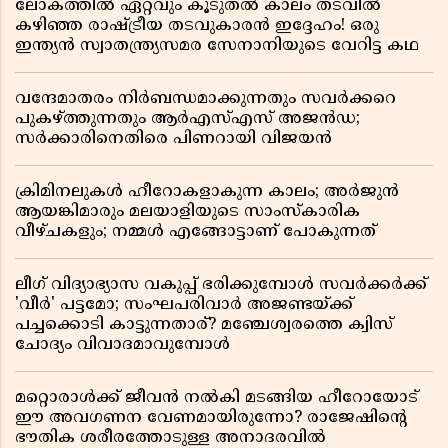
ലോകത്തിൽ ഏറ്റവും കൂടുതൽ കാലം തടവിൽ
കഴിഞ്ഞ രാഷ്ട്രീയ തടവുകാരൻ ഇദ്ദേഹം! ഒരു
ഇന്ത്യൻ സ്വാതന്ത്ര്യസമര സേനാനിയുടെ വേറിട്ട കഥ
വന്ദേമാതരം നിർബന്ധമാക്കുന്നതും സവർക്കറെ
പുകഴ്ത്തുന്നതും ആർഎസ്എസ് അജൻഡ;
സർക്കാരിനെതിരെ പിണറായി വിജയൻ
ക്രിമിനലുകൾ ഹീറോകളാകുന്ന കാലം; അർജുൻ
ആയങ്കിമാരും മലയാളിയുടെ സാംസ്കാരിക
വീഴ്ചകളും; നമ്മൾ എങ്ങോട്ടാണ് പോകുന്നത്
ലീഗ് വിദ്യാഭ്യാസ വകുപ്പ് ഭരിക്കുമ്പോൾ സവർക്കർക്ക്
'വീർ' പട്ടമോ; സംഘപരിവാർ അജണ്ടയ്ക്ക്
പച്ചക്കൊടി കാട്ടുന്നതാര്? മഞ്ചേശ്വരത്തെ ക്വിസ്
ചോദ്യം വിവാദമാവുമ്പോൾ
മറ്റൊരാൾക്ക് ജീവൻ നൽകി മടങ്ങിയ ഹീറോയോട്
ഈ അവഗണന വേണമായിരുന്നോ? രാജേഷിൻ്റെ
ഭൗതിക ശരീരത്തോടുള്ള അനാദരവിൽ