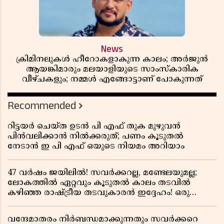
News
ക്രിമിനലുകൾ ഹീറോകളാകുന്ന കാലം; അർജുൻ
ആയങ്കിമാരും മലയാളിയുടെ സാംസ്കാരിക
വീഴ്ചകളും; നമ്മൾ എങ്ങോട്ടാണ് പോകുന്നത്
Recommended
റിട്ടയർ ചെയ്ത ഉടൻ പി എഫ് തുക മുഴുവൻ
പിൻവലിക്കാൻ നിൽക്കരുത്; പണം കൂടുതൽ
നേടാൻ ഇ പി എഫ് ഒയുടെ നിയമം അറിയാം
47 വർഷം ജയിലിൽ! സവർക്കറല്ല, മണ്ടേലയുമല്ല;
ലോകത്തിൽ ഏറ്റവും കൂടുതൽ കാലം തടവിൽ
കഴിഞ്ഞ രാഷ്ട്രീയ തടവുകാരൻ ഇദ്ദേഹം! ഒരു
ഇന്ത്യൻ സ്വാതന്ത്ര്യസമര സേനാനിയുടെ വേറിട്ട കഥ
വന്ദേമാതരം നിർബന്ധമാക്കുന്നതും സവർക്കറെ