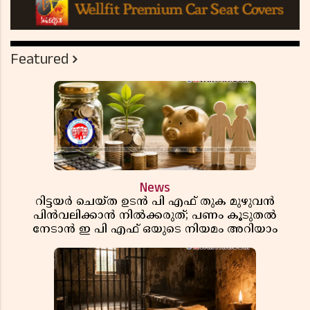
Featured
News
റിട്ടയർ ചെയ്ത ഉടൻ പി എഫ് തുക മുഴുവൻ
പിൻവലിക്കാൻ നിൽക്കരുത്; പണം കൂടുതൽ
നേടാൻ ഇ പി എഫ് ഒയുടെ നിയമം അറിയാം