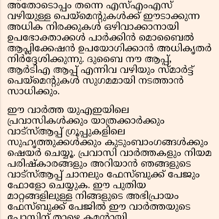
അതോടൊപ്പം തന്നെ എസ്എംഎസ്
വഴിയുള്ള പെയ്‌മെന്റുകൾക്ക് ഈടാക്കുന്ന
അധിക നിരക്കുകൾ ഒഴിവാക്കാനായി
ഉപഭോക്താക്കൾ പാർക്കിൻ മൊബൈൽ
ആപ്ലിക്കേഷൻ ഉപയോഗിക്കാൻ അധികൃതർ
നിർദ്ദേശിക്കുന്നു. ദുബൈ നൗ ആപ്പ്,
ആർടിഎ ആപ്പ് എന്നിവ വഴിയും സ്മാർട്ട്
പെയ്‌മെന്റുകൾ സുഗമമായി നടത്താൻ
സാധിക്കും.
ഈ വാർത്ത യുഎഇയിലെ
പ്രവാസികൾക്കും യാത്രക്കാർക്കും
വാട്സ്ആപ്പ് ഗ്രൂപ്പുകളിലെ
സുഹൃത്തുക്കൾക്കും കുടുംബാംഗങ്ങൾക്കും
ഷെയർ ചെയ്യൂ. പ്രവാസി വാർത്തകളും നിയമ
പരിഷ്കാരങ്ങളും അറിയാൻ ഞങ്ങളുടെ
വാട്സ്ആപ്പ് ചാനലും ഫേസ്ബുക്ക് പേജും
ഫോളോ ചെയ്യുക. ഈ പുതിയ
മാറ്റങ്ങളിലുള്ള നിങ്ങളുടെ അഭിപ്രായം
ഫേസ്ബുക്ക് പേജിൽ ഈ വാർത്തയുടെ
പോസ്റ്റിന് താഴെ കമന്റായി