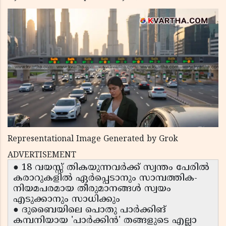
Representational Image Generated by Grok
ADVERTISEMENT
● 18 വയസ്സ് തികയുന്നവർക്ക് സ്വന്തം പേരിൽ
കരാറുകളിൽ ഏർപ്പെടാനും സാമ്പത്തിക-
നിയമപരമായ തീരുമാനങ്ങൾ സ്വയം
എടുക്കാനും സാധിക്കും
● ദുബൈയിലെ പൊതു പാർക്കിങ്
കമ്പനിയായ 'പാർക്കിൻ' തങ്ങളുടെ എല്ലാ