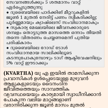
സേവനങ്ങൾക്കും 5 ശതമാനം വാറ്റ്
ഏർപ്പെടുത്തുന്നു
● ദുബൈയിലെ പാർക്കിങ് മീറ്ററുകളിൽ
ജൂൺ 1 മുതൽ നേരിട്ട് പണം സ്വീകരിക്കില്ല;
പൂർണ്ണമായും ക്യാഷ്‌ലെസ് സംവിധാനമാകും
● സ്വകാര്യ മേഖലയിലെ ജീവനക്കാരുടെ
ശമ്പളം തൊട്ടടുത്ത മാസത്തെ ഒന്നാം തീയതി
തന്നെ വിതരണം ചെയ്യണമെന്ന് പുതിയ
പരിഷ്കാരം
● ദുബൈയിലെ റോഡ് ടോൾ
സംവിധാനമായ സാലിക്കിലൂടെ
കടന്നുപോകുമ്പോഴും ടാഗ് ആക്ടിവേഷനിലും
5% വാറ്റ് ഈടാക്കും
(KVARTHA)
യു എ ഇയിൽ താമസിക്കുന്ന
പ്രവാസികൾ ഉൾപ്പെടെയുള്ള മുഴുവൻ
ആളുകളുടെയും ദൈനംദിന
ജീവിതത്തെയും സാമ്പത്തിക
വ്യവസ്ഥയെയും കാര്യമായി സ്വാധീനിക്കാൻ
പോകുന്ന വലിയ മാറ്റങ്ങളാണ്
വരാനിരിക്കുന്ന ജൂൺ മാസം മുതൽ