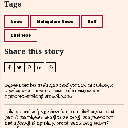
Tags
News
Malayalam News
Gulf
Business
Share this story
കുവൈത്തിൽ നഴ്‌സുമാർക്ക് ശമ്പളം വർധിക്കും;
പുതിയ അലവൻസ് പാക്കേജിന് ആരോഗ്യ
മന്ത്രാലയത്തിൻ്റെ അംഗീകാരം
‘വിമാനത്തിൻ്റെ എമർജൻസി വാതിൽ തുറക്കാൻ
ശ്രമം’; അതിക്രമം കാട്ടിയ മലയാളി യാത്രക്കാരൻ
മജിസ്ട്രേറ്റിന് മുന്നിലും അതിക്രമം കാട്ടിയെന്ന്