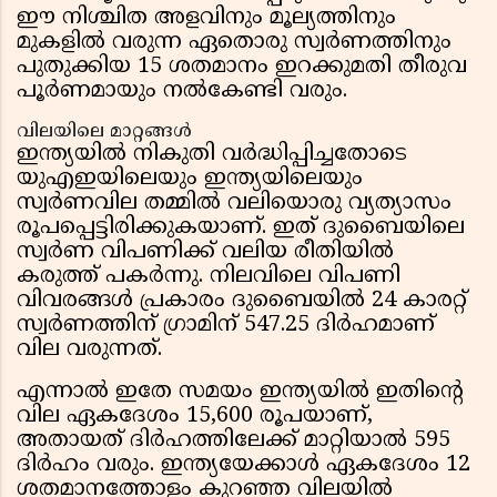
ഈ നിശ്ചിത അളവിനും മൂല്യത്തിനും
മുകളിൽ വരുന്ന ഏതൊരു സ്വർണത്തിനും
പുതുക്കിയ 15 ശതമാനം ഇറക്കുമതി തീരുവ
പൂർണമായും നൽകേണ്ടി വരും.
വിലയിലെ മാറ്റങ്ങൾ
ഇന്ത്യയിൽ നികുതി വർദ്ധിപ്പിച്ചതോടെ
യുഎഇയിലെയും ഇന്ത്യയിലെയും
സ്വർണവില തമ്മിൽ വലിയൊരു വ്യത്യാസം
രൂപപ്പെട്ടിരിക്കുകയാണ്. ഇത് ദുബൈയിലെ
സ്വർണ വിപണിക്ക് വലിയ രീതിയിൽ
കരുത്ത് പകർന്നു. നിലവിലെ വിപണി
വിവരങ്ങൾ പ്രകാരം ദുബൈയിൽ 24 കാരറ്റ്
സ്വർണത്തിന് ഗ്രാമിന് 547.25 ദിർഹമാണ്
വില വരുന്നത്.
എന്നാൽ ഇതേ സമയം ഇന്ത്യയിൽ ഇതിന്റെ
വില ഏകദേശം 15,600 രൂപയാണ്,
അതായത് ദിർഹത്തിലേക്ക് മാറ്റിയാൽ 595
ദിർഹം വരും. ഇന്ത്യയേക്കാൾ ഏകദേശം 12
ശതമാനത്തോളം കുറഞ്ഞ വിലയിൽ