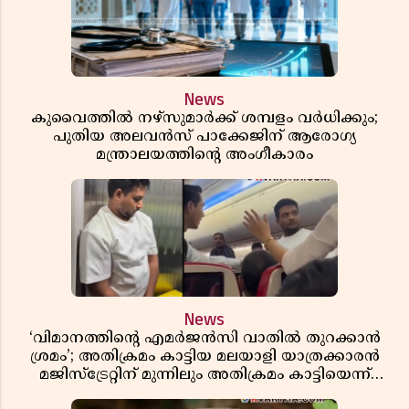
News
കുവൈത്തിൽ നഴ്‌സുമാർക്ക് ശമ്പളം വർധിക്കും;
പുതിയ അലവൻസ് പാക്കേജിന് ആരോഗ്യ
മന്ത്രാലയത്തിൻ്റെ അംഗീകാരം
News
‘വിമാനത്തിൻ്റെ എമർജൻസി വാതിൽ തുറക്കാൻ
ശ്രമം’; അതിക്രമം കാട്ടിയ മലയാളി യാത്രക്കാരൻ
മജിസ്ട്രേറ്റിന് മുന്നിലും അതിക്രമം കാട്ടിയെന്ന്
പൊലീസ്