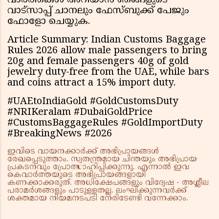
വാർത്തകൾ അറിയാൻ ഞങ്ങളുടെ
വാട്സാപ്പ് ചാനലും ഫേസ്ബുക്ക് പേജും
ഫോളോ ചെയ്യുക.
Article Summary: Indian Customs Baggage
Rules 2026 allow male passengers to bring
20g and female passengers 40g of gold
jewelry duty-free from the UAE, while bars
and coins attract a 15% import duty.
#UAEtoIndiaGold #GoldCustomsDuty
#NRIKeralam #DubaiGoldPrice
#CustomsBaggageRules #GoldImportDuty
#BreakingNews #2026
ഇവിടെ വായനക്കാർക്ക് അഭിപ്രായങ്ങൾ
രേഖപ്പെടുത്താം. സ്വതന്ത്രമായ ചിന്തയും അഭിപ്രായ
പ്രകടനവും പ്രോത്സാഹിപ്പിക്കുന്നു. എന്നാൽ ഇവ
കെവാർത്തയുടെ അഭിപ്രായങ്ങളായി
കണക്കാക്കരുത്. അധിക്ഷേപങ്ങളും വിദ്വേഷ - അശ്ലീല
പരാമർശങ്ങളും പാടുള്ളതല്ല. ലംഘിക്കുന്നവർക്ക്
ശക്തമായ നിയമനടപടി നേരിടേണ്ടി വന്നേക്കാം.