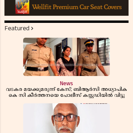
Featured
News
വടകര മയക്കുമരുന്ന് കേസ്; ബിആർസി അധ്യാപിക
കെ സി കീർത്തനയെ പോലീസ് കസ്റ്റഡിയിൽ വിട്ടു