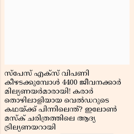
സ്പേസ് എക്സ് വിപണി
കീഴടക്കുമ്പോൾ 4400 ജീവനക്കാർ
മില്യണയർമാരായി! കരാർ
തൊഴിലാളിയായ വെൽഡറുടെ
കഥയ്ക്ക് പിന്നിലെന്ത്? ഇലോൺ
മസ്ക് ചരിത്രത്തിലെ ആദ്യ
ട്രില്യണയറായി