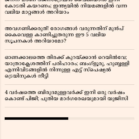
ജനന-മരണ രജിസ്ട്രേഷൻ വൈകിയാൽ ഇനി
കോടതി കയറണം; ഇന്ത്യയിൽ നിയമങ്ങളിൽ വന്ന
വലിയ മാറ്റങ്ങൾ അറിയാം
അവഗണിക്കരുത്! രോഗങ്ങൾ വരുന്നതിന് മുൻപ്
കൈവെള്ള കാണിച്ചുതരുന്ന ഈ 5 വലിയ
സൂചനകൾ അറിയാമോ?
ഓണക്കാലത്തെ തിരക്ക് കുറയ്ക്കാൻ റെയിൽവേ;
യാത്രാക്ലേശത്തിന് പരിഹാരം; ബംഗ്ളൂരു, ഹുബ്ബള്ളി
എന്നിവിടങ്ങളിൽ നിന്നുള്ള എട്ട് സ്പെഷ്യൽ
ട്രെയിനുകൾ നീട്ടി
4 വർഷത്തെ ബിരുദമുള്ളവർക്ക് ഇനി ഒരു വർഷം
കൊണ്ട് പിജി; പുതിയ മാർഗരേഖയുമായി യുജിസി