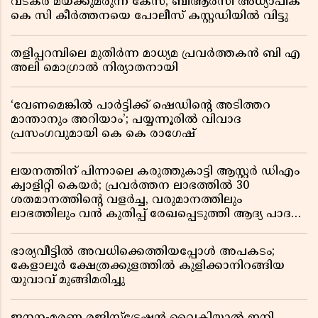
വടകര മയക്കുമരുന്ന് കേസ്; ബിആർസി അധ്യാപിക
കെ സി കീർത്തനയെ പോലീസ് കസ്റ്റഡിയിൽ വിട്ടു
തളിപ്പറമ്പിലെ മുതിർന്ന മാധ്യമ പ്രവർത്തകൻ ബി എ
അലി മൊഗ്രാൽ നിര്യാതനായി
‘വേണമെങ്കിൽ പാർട്ടിക്ക് ഷെഡിൻ്റെ അടിത്തറ
മാന്താനും അറിയാം’; പയ്യന്നൂരിൽ വിവാദ
പ്രസംഗവുമായി കെ കെ രാഗേഷ്
ലയനത്തിന് പിന്നാലെ കരുത്തുകാട്ടി ആസ്റ്റർ ഡിഎം
ക്വാളിറ്റി കെയർ; പ്രവർത്തന ലാഭത്തിൽ 30
ശതമാനത്തിൻ്റെ വളർച്ച, വരുമാനത്തിലും
ലാഭത്തിലും വൻ കുതിപ്പ് രേഖപ്പെടുത്തി ആദ്യ പാദ
റിപ്പോർട്ട് പുറത്ത്
ഭാര്യവീട്ടിൽ അവധിക്കെത്തിയപ്പോൾ അപകടം;
കേളാലൂർ ക്ഷേത്രക്കുളത്തിൽ കുളിക്കാനിറങ്ങിയ
യുവാവ് മുങ്ങിമരിച്ചു