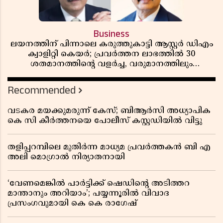
Business
ലയനത്തിന് പിന്നാലെ കരുത്തുകാട്ടി ആസ്റ്റർ ഡിഎം
ക്വാളിറ്റി കെയർ; പ്രവർത്തന ലാഭത്തിൽ 30
ശതമാനത്തിൻ്റെ വളർച്ച, വരുമാനത്തിലും
ലാഭത്തിലും വൻ കുതിപ്പ് രേഖപ്പെടുത്തി ആദ്യ പാദ
റിപ്പോർട്ട് പുറത്ത്
Recommended
വടകര മയക്കുമരുന്ന് കേസ്; ബിആർസി അധ്യാപിക
കെ സി കീർത്തനയെ പോലീസ് കസ്റ്റഡിയിൽ വിട്ടു
തളിപ്പറമ്പിലെ മുതിർന്ന മാധ്യമ പ്രവർത്തകൻ ബി എ
അലി മൊഗ്രാൽ നിര്യാതനായി
‘വേണമെങ്കിൽ പാർട്ടിക്ക് ഷെഡിൻ്റെ അടിത്തറ
മാന്താനും അറിയാം’; പയ്യന്നൂരിൽ വിവാദ
പ്രസംഗവുമായി കെ കെ രാഗേഷ്