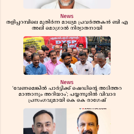
News
തളിപ്പറമ്പിലെ മുതിർന്ന മാധ്യമ പ്രവർത്തകൻ ബി എ
അലി മൊഗ്രാൽ നിര്യാതനായി
News
‘വേണമെങ്കിൽ പാർട്ടിക്ക് ഷെഡിൻ്റെ അടിത്തറ
മാന്താനും അറിയാം’; പയ്യന്നൂരിൽ വിവാദ
പ്രസംഗവുമായി കെ കെ രാഗേഷ്