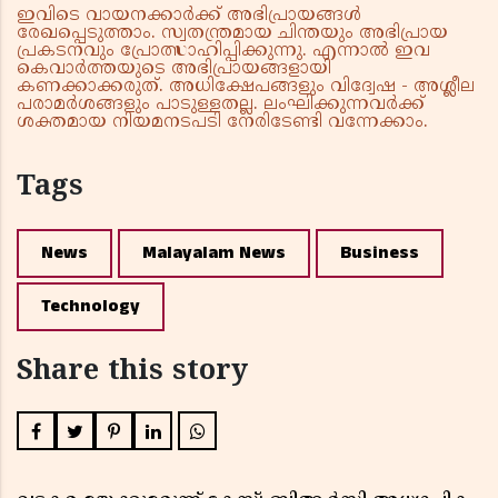
ഇവിടെ വായനക്കാർക്ക് അഭിപ്രായങ്ങൾ
രേഖപ്പെടുത്താം. സ്വതന്ത്രമായ ചിന്തയും അഭിപ്രായ
പ്രകടനവും പ്രോത്സാഹിപ്പിക്കുന്നു. എന്നാൽ ഇവ
കെവാർത്തയുടെ അഭിപ്രായങ്ങളായി
കണക്കാക്കരുത്. അധിക്ഷേപങ്ങളും വിദ്വേഷ - അശ്ലീല
പരാമർശങ്ങളും പാടുള്ളതല്ല. ലംഘിക്കുന്നവർക്ക്
ശക്തമായ നിയമനടപടി നേരിടേണ്ടി വന്നേക്കാം.
Tags
News
Malayalam News
Business
Technology
Share this story