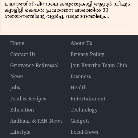
ലയനത്തിന് പിന്നാലെ കരുത്തുകാട്ടി ആസ്റ്റർ ഡിഎം
ക്വാളിറ്റി കെയർ; പ്രവർത്തന ലാഭത്തിൽ 30
ശതമാനത്തിൻ്റെ വളർച്ച, വരുമാനത്തിലും
ലാഭത്തിലും വൻ കുതിപ്പ് രേഖപ്പെടുത്തി ആദ്യ പാദ
റിപ്പോർട്ട് പുറത്ത്
Home
About Us
Contact Us
Privacy Policy
Grievance Redressal
Join Kvartha Team Club
News
Business
Jobs
Health
Food & Recipes
Entertainment
Education
Technology
Aadhaar & PAN News
Gadgets
Lifestyle
Local-News