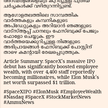
അസമത്വങ്ങളെയും കുറിച്ചുള്ള പുതിയ
ചർച്ചകൾക്ക് വഴിതുറന്നിട്ടുണ്ട്.
ആഗോളതലത്തിലെ സാമ്പത്തിക
വാർത്തകളും കമ്പനികളുടെ
അപ്ഡേറ്റുകളും അറിയാൻ ഞങ്ങളുടെ
വാട്സ്ആപ്പ് ചാനലും ഫേസ്ബുക്ക് പേജും
ഫോളോ ചെയ്യുക. ഈ
വാർത്തയെക്കുറിച്ചുള്ള നിങ്ങളുടെ
അഭിപ്രായങ്ങൾ ഫേസ്ബുക്ക് പോസ്റ്റിന്
താഴെ കമന്റായി രേഖപ്പെടുത്തുക.
Article Summary: SpaceX's massive IPO
debut has significantly boosted employee
wealth, with over 4,400 staff reportedly
becoming millionaires, while Elon Musk's
net worth surpassed $1 trillion.
#SpaceXIPO #ElonMusk #EmployeeWealth
#Nasdaq #SpaceX #StockMarketNews
#AmmuNews