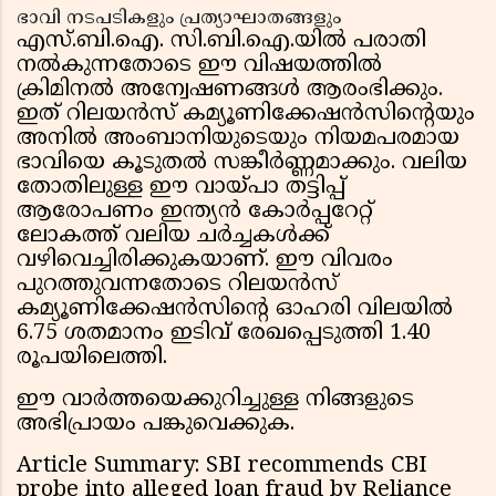
ഭാവി നടപടികളും പ്രത്യാഘാതങ്ങളും
എസ്.ബി.ഐ. സി.ബി.ഐ.യിൽ പരാതി
നൽകുന്നതോടെ ഈ വിഷയത്തിൽ
ക്രിമിനൽ അന്വേഷണങ്ങൾ ആരംഭിക്കും.
ഇത് റിലയൻസ് കമ്യൂണിക്കേഷൻസിന്റെയും
അനിൽ അംബാനിയുടെയും നിയമപരമായ
ഭാവിയെ കൂടുതൽ സങ്കീർണ്ണമാക്കും. വലിയ
തോതിലുള്ള ഈ വായ്പാ തട്ടിപ്പ്
ആരോപണം ഇന്ത്യൻ കോർപ്പറേറ്റ്
ലോകത്ത് വലിയ ചർച്ചകൾക്ക്
വഴിവെച്ചിരിക്കുകയാണ്. ഈ വിവരം
പുറത്തുവന്നതോടെ റിലയൻസ്
കമ്യൂണിക്കേഷൻസിന്റെ ഓഹരി വിലയിൽ
6.75 ശതമാനം ഇടിവ് രേഖപ്പെടുത്തി 1.40
രൂപയിലെത്തി.
ഈ വാർത്തയെക്കുറിച്ചുള്ള നിങ്ങളുടെ
അഭിപ്രായം പങ്കുവെക്കുക.
Article Summary: SBI recommends CBI
probe into alleged loan fraud by Reliance