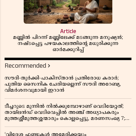
Article
മണ്ണിൽ പിറന്ന് മണ്ണിലേക്ക് മടങ്ങുന്ന മനുഷ്യൻ;
നഷ്ടപ്പെട്ട പഴയകാലത്തിൻ്റെ മധുരിക്കുന്ന
ഓർമക്കുറിപ്പ്
Recommended
സൗദി-തുർക്കി-പാകിസ്താൻ പ്രതിരോധ കരാർ;
പുതിയ സൈനിക ചേരിയല്ലെന്ന് സൗദി അറേബ്യ,
വിമർശനവുമായി ഇറാൻ
ടീച്ചറുടെ മുന്നിൽ നിൽക്കുമ്പോഴാണ് വെടിയേറ്റത്;
തായ്‌ലൻഡ് വെടിവെപ്പിൽ അഞ്ച് അധ്യാപകരും
മുത്തശ്ശീമുത്തശ്ശന്മാരും കൊല്ലപ്പെട്ടു, മരണസംഖ്യ 7;
ഞെട്ടിക്കുന്ന വെളിപ്പെടുത്തലുകൾ
‘വിദേശ ഫണ്ടുകൾ അമേരിക്കയും