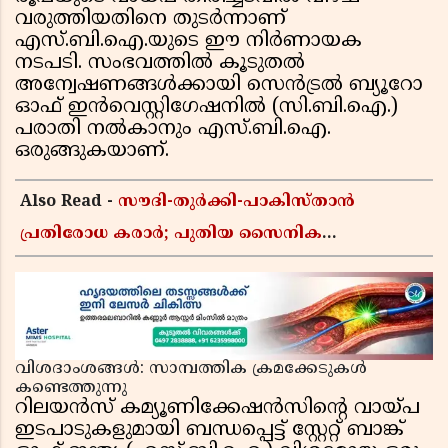
വരുത്തിയതിനെ തുടർന്നാണ്
എസ്.ബി.ഐ.യുടെ ഈ നിർണായക
നടപടി. സംഭവത്തിൽ കൂടുതൽ
അന്വേഷണങ്ങൾക്കായി സെൻട്രൽ ബ്യൂറോ
ഓഫ് ഇൻവെസ്റ്റിഗേഷനിൽ (സി.ബി.ഐ.)
പരാതി നൽകാനും എസ്.ബി.ഐ.
ഒരുങ്ങുകയാണ്.
Also Read -
സൗദി-തുർക്കി-പാകിസ്താൻ
പ്രതിരോധ കരാർ; പുതിയ സൈനിക
ചേരിയല്ലെന്ന് സൗദി അറേബ്യ, വിമർശനവുമായി
ഇറാൻ
വിശദാംശങ്ങൾ: സാമ്പത്തിക ക്രമക്കേടുകൾ
കണ്ടെത്തുന്നു
റിലയൻസ് കമ്യൂണിക്കേഷൻസിന്റെ വായ്പ
ഇടപാടുകളുമായി ബന്ധപ്പെട്ട് സ്റ്റേറ്റ് ബാങ്ക്