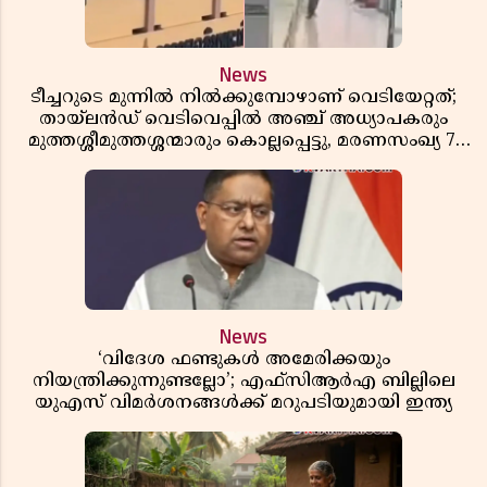
News
ടീച്ചറുടെ മുന്നിൽ നിൽക്കുമ്പോഴാണ് വെടിയേറ്റത്;
തായ്‌ലൻഡ് വെടിവെപ്പിൽ അഞ്ച് അധ്യാപകരും
മുത്തശ്ശീമുത്തശ്ശന്മാരും കൊല്ലപ്പെട്ടു, മരണസംഖ്യ 7;
ഞെട്ടിക്കുന്ന വെളിപ്പെടുത്തലുകൾ
News
‘വിദേശ ഫണ്ടുകൾ അമേരിക്കയും
നിയന്ത്രിക്കുന്നുണ്ടല്ലോ’; എഫ്സിആർഎ ബില്ലിലെ
യുഎസ് വിമർശനങ്ങൾക്ക് മറുപടിയുമായി ഇന്ത്യ