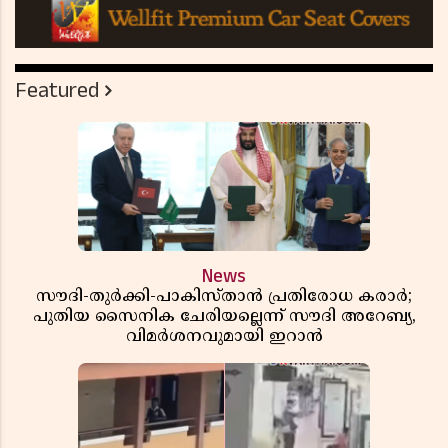
Featured
News
സൗദി-തുർക്കി-പാകിസ്താൻ പ്രതിരോധ കരാർ;
പുതിയ സൈനിക ചേരിയല്ലെന്ന് സൗദി അറേബ്യ,
വിമർശനവുമായി ഇറാൻ