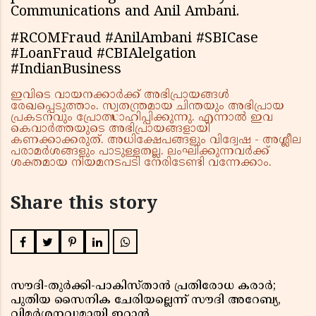
Communications and Anil Ambani.
#RCOMFraud #AnilAmbani #SBICase
#LoanFraud #CBIAlelgation
#IndianBusiness
ഇവിടെ വായനക്കാർക്ക് അഭിപ്രായങ്ങൾ
രേഖപ്പെടുത്താം. സ്വതന്ത്രമായ ചിന്തയും അഭിപ്രായ
പ്രകടനവും പ്രോത്സാഹിപ്പിക്കുന്നു. എന്നാൽ ഇവ
കെവാർത്തയുടെ അഭിപ്രായങ്ങളായി
കണക്കാക്കരുത്. അധിക്ഷേപങ്ങളും വിദ്വേഷ - അശ്ലീല
പരാമർശങ്ങളും പാടുള്ളതല്ല. ലംഘിക്കുന്നവർക്ക്
ശക്തമായ നിയമനടപടി നേരിടേണ്ടി വന്നേക്കാം.
Share this story
സൗദി-തുർക്കി-പാകിസ്താൻ പ്രതിരോധ കരാർ;
പുതിയ സൈനിക ചേരിയല്ലെന്ന് സൗദി അറേബ്യ,
വിമർശനവുമായി ഇറാൻ