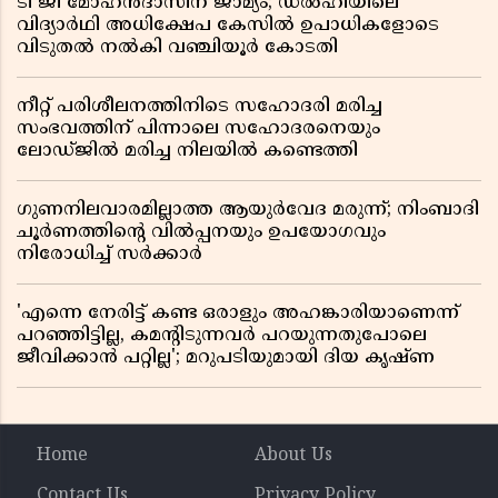
ടി ജി മോഹൻദാസിന് ജാമ്യം; ഡൽഹിയിലെ
വിദ്യാർഥി അധിക്ഷേപ കേസിൽ ഉപാധികളോടെ
വിടുതൽ നൽകി വഞ്ചിയൂർ കോടതി
നീറ്റ് പരിശീലനത്തിനിടെ സഹോദരി മരിച്ച
സംഭവത്തിന് പിന്നാലെ സഹോദരനെയും
ലോഡ്ജിൽ മരിച്ച നിലയിൽ കണ്ടെത്തി
ഗുണനിലവാരമില്ലാത്ത ആയുർവേദ മരുന്ന്; നിംബാദി
ചൂർണത്തിൻ്റെ വിൽപ്പനയും ഉപയോഗവും
നിരോധിച്ച് സർക്കാർ
'എന്നെ നേരിട്ട് കണ്ട ഒരാളും അഹങ്കാരിയാണെന്ന്
പറഞ്ഞിട്ടില്ല, കമൻ്റിടുന്നവർ പറയുന്നതുപോലെ
ജീവിക്കാൻ പറ്റില്ല'; മറുപടിയുമായി ദിയ കൃഷ്ണ
Home
About Us
Contact Us
Privacy Policy