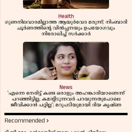
Health
ഗുണനിലവാരമില്ലാത്ത ആയുർവേദ മരുന്ന്; നിംബാദി
ചൂർണത്തിൻ്റെ വിൽപ്പനയും ഉപയോഗവും
നിരോധിച്ച് സർക്കാർ
News
'എന്നെ നേരിട്ട് കണ്ട ഒരാളും അഹങ്കാരിയാണെന്ന്
പറഞ്ഞിട്ടില്ല, കമൻ്റിടുന്നവർ പറയുന്നതുപോലെ
ജീവിക്കാൻ പറ്റില്ല'; മറുപടിയുമായി ദിയ കൃഷ്ണ
Recommended