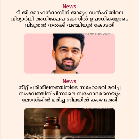
News
ടി ജി മോഹൻദാസിന് ജാമ്യം; ഡൽഹിയിലെ
വിദ്യാർഥി അധിക്ഷേപ കേസിൽ ഉപാധികളോടെ
വിടുതൽ നൽകി വഞ്ചിയൂർ കോടതി
News
നീറ്റ് പരിശീലനത്തിനിടെ സഹോദരി മരിച്ച
സംഭവത്തിന് പിന്നാലെ സഹോദരനെയും
ലോഡ്ജിൽ മരിച്ച നിലയിൽ കണ്ടെത്തി