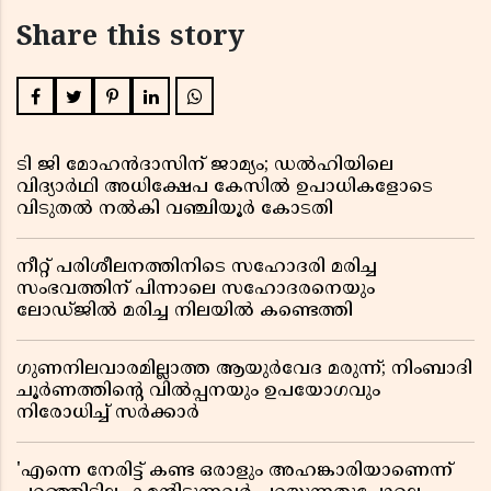
Share this story
ടി ജി മോഹൻദാസിന് ജാമ്യം; ഡൽഹിയിലെ
വിദ്യാർഥി അധിക്ഷേപ കേസിൽ ഉപാധികളോടെ
വിടുതൽ നൽകി വഞ്ചിയൂർ കോടതി
നീറ്റ് പരിശീലനത്തിനിടെ സഹോദരി മരിച്ച
സംഭവത്തിന് പിന്നാലെ സഹോദരനെയും
ലോഡ്ജിൽ മരിച്ച നിലയിൽ കണ്ടെത്തി
ഗുണനിലവാരമില്ലാത്ത ആയുർവേദ മരുന്ന്; നിംബാദി
ചൂർണത്തിൻ്റെ വിൽപ്പനയും ഉപയോഗവും
നിരോധിച്ച് സർക്കാർ
'എന്നെ നേരിട്ട് കണ്ട ഒരാളും അഹങ്കാരിയാണെന്ന്