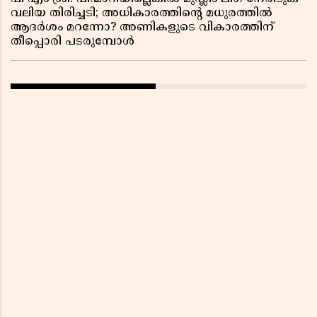
വലിയ തിരിച്ചടി; അധികാരത്തിന്റെ മധുരത്തിൽ
ആദർശം മറന്നോ? അണികളുടെ വികാരത്തിന്
തീപ്പൊരി പടരുമ്പോൾ