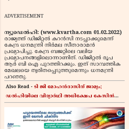
ADVERTISEMENT
ന്യൂഡെല്‍ഹി: (www.kvartha.com 01.02.2022)
രാജ്യത്ത് ഡിജിറ്റല്‍ കറൻസി നടപ്പാക്കുമെന്ന്
കേന്ദ്ര ധനമന്ത്രി നിര്‍മല സീതാരാമന്‍
പ്രഖ്യാപിച്ചു. കേന്ദ്ര ബജറ്റിലെ വലിയ
പ്രഖ്യാപനങ്ങളിലൊന്നാണിത്. ഡിജിറ്റല്‍ രൂപ
ആര്‍ ബി ഐ പുറത്തിറക്കും. ഇത് സാമ്പത്തിക
മേഖലയെ ത്വരിതപ്പെടുത്തുമെന്നും ധനമന്ത്രി
പറഞ്ഞു.
Also Read -
ടി ജി മോഹൻദാസിന് ജാമ്യം;
ഡൽഹിയിലെ വിദ്യാർഥി അധിക്ഷേപ കേസിൽ
ഉപാധികളോടെ വിടുതൽ നൽകി വഞ്ചിയൂർ
കോടതി