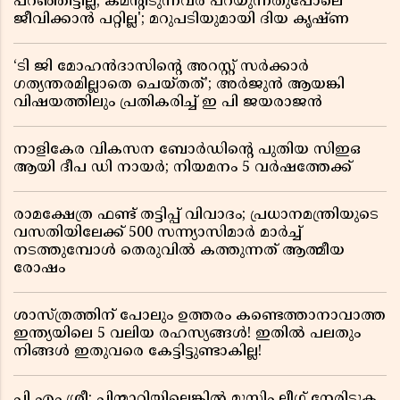
പറഞ്ഞിട്ടില്ല, കമൻ്റിടുന്നവർ പറയുന്നതുപോലെ
ജീവിക്കാൻ പറ്റില്ല'; മറുപടിയുമായി ദിയ കൃഷ്ണ
‘ടി ജി മോഹൻദാസിൻ്റെ അറസ്റ്റ് സർക്കാർ
ഗത്യന്തരമില്ലാതെ ചെയ്തത്’; അർജുൻ ആയങ്കി
വിഷയത്തിലും പ്രതികരിച്ച് ഇ പി ജയരാജൻ
നാളികേര വികസന ബോർഡിൻ്റെ പുതിയ സിഇഒ
ആയി ദീപ ഡി നായർ; നിയമനം 5 വർഷത്തേക്ക് ​​​​​​​
രാമക്ഷേത്ര ഫണ്ട് തട്ടിപ്പ് വിവാദം; പ്രധാനമന്ത്രിയുടെ
വസതിയിലേക്ക് 500 സന്ന്യാസിമാർ മാർച്ച്
നടത്തുമ്പോൾ തെരുവിൽ കത്തുന്നത് ആത്മീയ
രോഷം
ശാസ്ത്രത്തിന് പോലും ഉത്തരം കണ്ടെത്താനാവാത്ത
ഇന്ത്യയിലെ 5 വലിയ രഹസ്യങ്ങൾ! ഇതിൽ പലതും
നിങ്ങൾ ഇതുവരെ കേട്ടിട്ടുണ്ടാകില്ല!
പി എം ശ്രീ: പിന്മാറിയില്ലെങ്കിൽ മുസ്ലിം ലീഗ് നേരിടുക